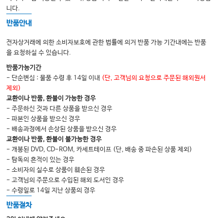
2. 치아 이상(Abnormalities of Teeth)
니다.
3. 치수 및 치근단 질환
반품안내
4. 낭(Cysts)
전자상거래에 의한 소비자보호에 관한 법률에 의거 반품 가능 기간내에는 반품
5. 치성종양(Odontogenic Tumors)
을 요청하실 수 있습니다.
6. 악골 질환(Jawbone Pathology)
반품가능기간
- 단순변심 : 물품 수령 후 14일 이내
(단, 고객님의 요청으로 주문된 해외원서
7. 점막 질환(Mucosal Diseases)
제외)
8. 결합조직 질환(Connective Tissue Lesions)
교환이나 반품, 환불이 가능한 경우
- 주문하신 것과 다른 상품을 받으신 경우
9. 타액선 질환
- 파본인 상품을 받으신 경우
10. 혈액질환(Hematologic Diseases)
- 배송과정에서 손상된 상품을 받으신 경우
교환이나 반품, 환불이 불가능한 경우
11. 감염성 질환(Infectious Diseases)
- 개봉된 DVD, CD-ROM, 카세트테이프 (단, 배송 중 파손된 상품 제외)
Chapter 8 구강내과학·법치의학(Oral Medicine and Forensic
- 탐독의 흔적이 있는 경우
Odontology)
- 소비자의 실수로 상품이 훼손된 경우
- 고객님의 주문으로 수입된 해외 도서인 경우
1. 구강내과학이란?
- 수령일로 14일 지난 상품의 경우
2. 구강안면통증(Orofacial Pain)
반품절차
3. 측두하악장애