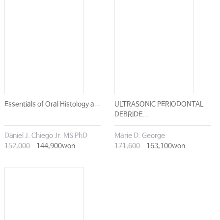
Chapter 19 구강악안면임플란트학(Oral and Maxillofacial Implantology)
1. 임플란트 재료와 표면처리
2. 술전 계획 및 임플란트 식립술
3. 임플란트 보철학
4. 임플란트를 이용한 보철수복
5. 임플란트 식립의 합병증과 대책
Essentials of Oral Histology a...
ULTRASONIC PERIODONTAL
DEBRIDE...
Daniel J. Chiego Jr. MS PhD
Marie D. George
152,000
144,900won
171,600
163,100won