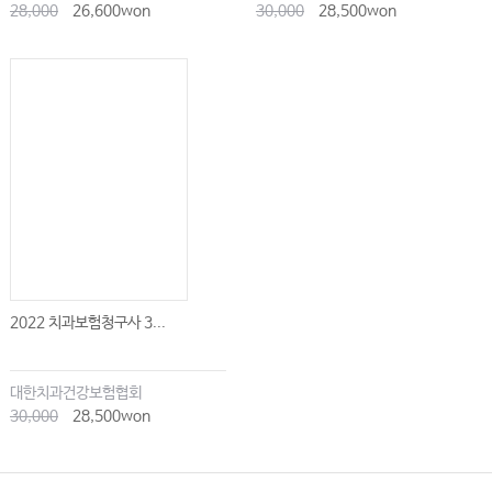
28,000
26,600won
30,000
28,500won
Chapter 16 구강악안면선천성기형학(Oral and Maxillofacial Congenital
Malformation)
1. 구강악안면선천성기형학이란?
2. 구순구개열의 생애 전주기 치료 단계
3. 구순구개열의 발생, 형태학적 특성 및 진단
4. 술전악정형치료와 술전비치조성형장치
5. 구순열 수술
6. 구개열 수술
7. 구개열 언어 및 구개인두기능부전의 치료
2022 치과보험청구사 3...
8. 악궁확장과 전치부 배열을 위한 교정치료
9. 치조열의 치료 및 골 이식술
10. 구순구개열 환자의 교정치료 증례: 비수술, 골신장술 동반, 악교정 수술 동
대한치과건강보험협회
반
30,000
28,500won
11. 악교정 수술 및 골신장술
Chapter 17 스포츠치의학(Sport Dentistry)