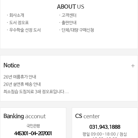
ABOUT
US
· 회사소개
· 고객센터
· 도서 정오표
· 출판안내
· 우수학술 선정 도서
· 단체/대량 구매신청
Notice
26년 여륨휴가 안내
26년 설연휴 배송 안내
최소침습 도침치료 3쇄 정오표입니다....
Banking
acconut
CS
center
국민은행
031.943.1888
445301-04-207001
평일 09:00~18:00 / 점심