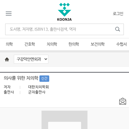
로그인
의학
간호학
치의학
한의학
보건의학
수험서
의사를 위한 치의학
신간
저자
대한치의학회
출판사
군자출판사