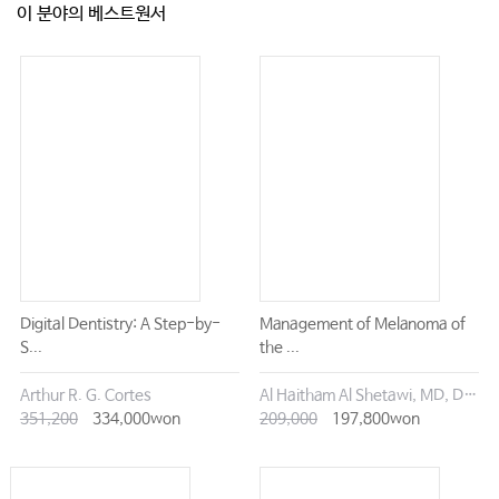
이 분야의 베스트원서
1. 스포츠치의학이란?
2. 스포츠치의학의 역사
3. 외상성 치아 손상
4. 개인 맞춤형 마우스가드
Chapter 18 치과수면학(Dental Sleep Medicine)
1. 치과수면학이란?
2. 수면관련호흡장애(Sleep-related Breathing Disorder)의 증상 및 원인
3. 수면관련호흡장애의 진단 및 치료 계획
4. 수면관련호흡장애의 구강내 장치 치료
Digital Dentistry: A Step-by-
Management of Melanoma of
5. 수면관련호흡장애의 교정치료
S...
the ...
6. 수면관련호흡장애의 악교정치료
Arthur R. G. Cortes
Al Haitham Al Shetawi, MD, DMD
7. 수면관련운동장애 – 수면 이갈이의 원인 및 치료
351,200
334,000won
209,000
197,800won
8. 수면관련호흡장애와 관련된 성장기 아동의 교합과 골격적 특성
9. 맺으며