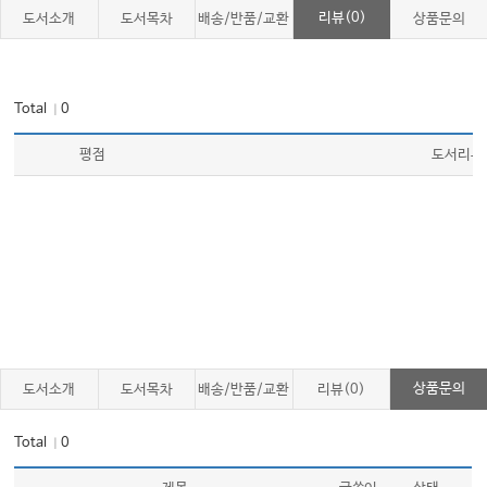
XI. 턱관절장애
리뷰(0)
도서소개
도서목차
배송/반품/교환
상품문의
XII. 구순구개열
XIII. 두개악안면기형
XIV. 구강악안면 미용수술
Total
0
｜
Chapter 9-2 치과마취학(Dental Anesthesiology)
평점
도서리뷰
1. 치과마취학이란?
2. 치과치료에서 마취의 필요성
3. 국소마취제의 종류와 선택 기준
4. 치과 마취기법
5. 전신마취와 진정법의 적용
Chapter 10 치과교정학(Orthodontics)
1. 치과교정학이란?
상품문의
도서소개
도서목차
배송/반품/교환
리뷰(0)
2. 부정교합의 정의
3. 부정교합의 치료
Total
0
｜
4. 부정교합과 전신건강