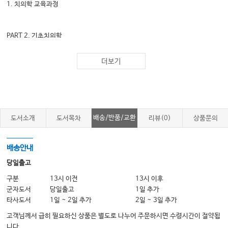
1. 치의학 교육과정
PART 2. 기초치의학
Chapter 5-1 해부학(Anatomy)
더보기
1. 기초치의학
2. 치아형태학
3. 구강해부학
Chapter 5-2 구강조직학(Oral Histology)
배송/반품/교환
도서소개
도서목차
리뷰(0)
상품문의
1. 구강조직학(Oral Histology)이란?
2. 치아의 구조
배송안내
3. 법랑질(Enamel)
당일출고
4. 상아질(Dentin)
구분
13시 이전
13시 이후
군자도서
당일출고
1일 추가
5. 치수(Dental Pulp)
타사도서
1일 ~ 2일 추가
2일 ~ 3일 추가
6. 치아발생(Tooth Development)
고객님께서 급히 필요하신 상품은 별도로 나누어 주문하시면 수령시간이 절약됩
7. 치주조직(Periodontium)
니다.