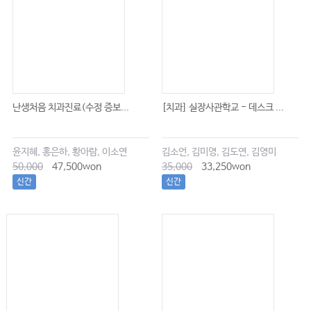
난생처음 치과진료(수정 증보...
[치과] 실장사관학교 - 데스크 ...
윤지혜, 홍은하, 황아람, 이소연
김소언, 김미영, 김도연, 김영미
50,000
47,500won
35,000
33,250won
신간
신간