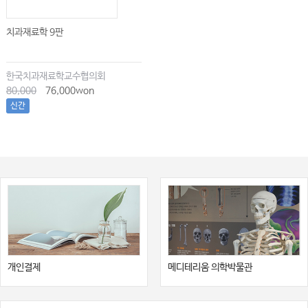
치과재료학 9판
한국치과재료학교수협의회
80,000
76,000won
신간
개인결제
메디테리움 의학박물관