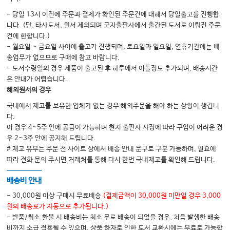
8. 구강점막(Oral Mucosa)
- 당일 13시 이전에 주문과 결제가 확인된 주문건에 대해서 당일출고를 진행합
니다. (단, 타사도서, 원서 제외되며 군자출판사에서 출간된 도서로 이뤄진 주문
9. 혀(Tongue)
건에 한합니다.)
10. 맛봉오리(미뢰, Taste Bud)
- 월요일 ~ 금요일 사이에 출고가 진행되며, 토요일과 일요일, 연휴기간에는 배
송업무가 없으므로 구매에 참고 바랍니다.
11. 침샘
- 도서수령일의 경우 제품이 출고된 후 하루에서 이틀정도 추가되며, 배송시간
은 안내가 어렵습니다.
해외원서의 경우
PART 3. 임상치의학
국내에서 재고를 보유한 업체가 없는 경우 해외주문을 해야 하는 상황이 생깁니
Chapter 6 영상치의학(Oral and Maxillofacial Radiology)
다.
1. 영상치의학이란?
이 경우 4~5주 안에 공급이 가능하며 현지 출판사 사정에 따라 구입이 어려운 경
우 2~3주 안에 공지해 드립니다.
2. 치의학영상에 대한 이해
# 재고 유무는 주문 전 사이트 상에서 배송 안내 문구로 구분 가능하며, 필요에
3. 해부학적 구조물과 판독 원리
따라 전화 문의 주시면 거래처를 통해 다시 한번 국내재고를 확인해 드립니다.
4. 구강악안면병소의 영상소견
배송비 안내
5. 협의진료를 고려해야 하는 증례
- 30,000원 이상 구매시 무료배송
(결제금액이 30,000원 미만일 경우 3,000
Chapter 7 구강악안면병리학(Oral and Maxillofacial Pathology)
원의 배송료가 자동으로 추가됩니다.)
- 반품/취소.환불 시 배송비는 최소 무료 배송이 되었을 경우, 처음 발생한 배송
1. 구강악안면병리학이란?
비까지 소급 적용될 수 있으며, 상품 하자로 인한 도서 교환시에는 무료로 가능합