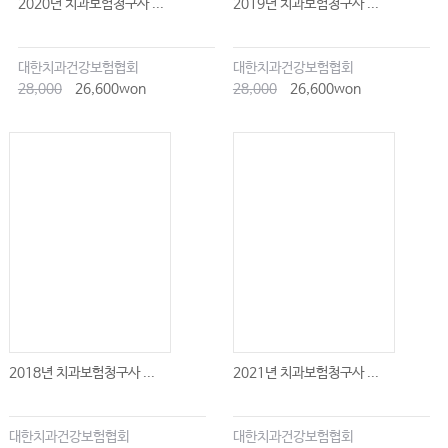
2020년 치과보험청구사 ...
2019년 치과보험청구사 ...
1. 소아치과학이란?
2. 유치 및 초기 영구치의 형태
대한치과건강보험협회
대한치과건강보험협회
3. 치아의 발육 및 맹출 장애
28,000
26,600won
28,000
26,600won
4. 치아우식의 진단, 예방 및 치료
5. 치아와 지지조직에 대한 외상성 손상
6. 치열과 교합의 관리
7. 치과진정법
8. 장애 또는 전신질환을 가진 소아청소년의 치과치료
Chapter 15 구강보건학(Oral Health)
1. 예방치학이란?
2. 구강질환과 예방치의학적 시각
3. 구강건강과 전신건강의 연계
2018년 치과보험청구사 ...
2021년 치과보험청구사 ...
4. 예방치학의 기본 전략
5. 개인 수준의 구강건강 관리
대한치과건강보험협회
대한치과건강보험협회
6. 집단 및 지역사회 예방 전략7. 공중보건학적 접근과 정책