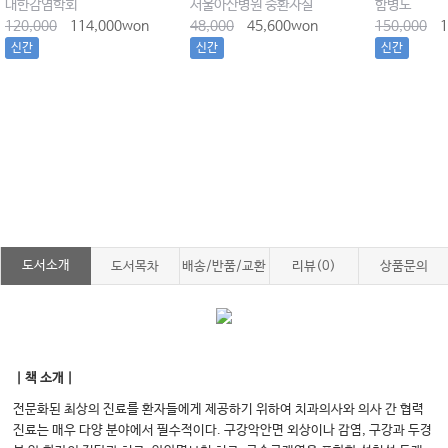
대한감염학회
서울아산병원 중환자실
함병도
120,000
114,000won
48,000
45,600won
150,000
1
신간
신간
신간
도서소개
도서목차
배송/반품/교환
리뷰(0)
상품문의
｜책 소개｜
전문화된 최상의 진료를 환자들에게 제공하기 위하여 치과의사와 의사 간 협력
진료는 매우 다양 분야에서 필수적이다. 구강악안면 외상이나 감염, 구강과 두경