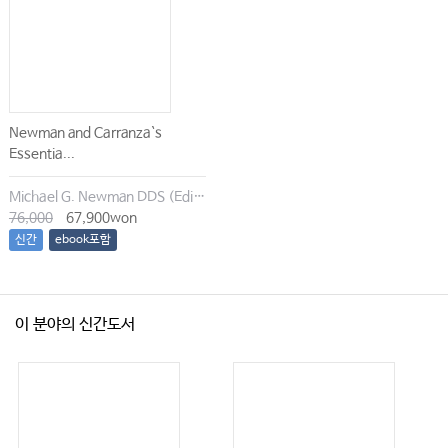
Newman and Carranza`s
Essentia...
Michael G. Newman DDS (Editor), Irina Dragan (Editor), Satheesh Elangovan BDS DSc DMSc (Editor), Archana K. Karan (Editor)
76,000
67,900won
신간
ebook포함
이 분야의 신간도서