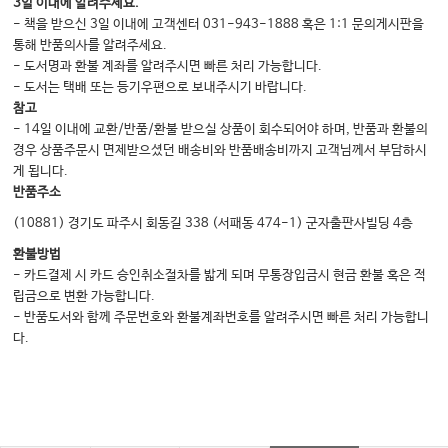
3일 이내에 알려주세요.
4. 구취(Oral Malodor)
- 책을 받으신 3일 이내에 고객센터 031-943-1888 혹은 1:1 문의게시판을
통해 반품의사를 알려주세요.
5. 전신질환자의 구강내 합병증
- 도서명과 환불 계좌를 알려주시면 빠른 처리 가능합니다.
6. 법치의학
- 도서는 택배 또는 등기우편으로 보내주시기 바랍니다.
참고
Chapter 9-1 구강악안면외과학(Oral and Maxillofacial Surgery)
- 14일 이내에 교환/반품/환불 받으실 상품이 회수되어야 하며, 반품과 환불의
I. 구강악안면외과학의 발전과 현황
경우 상품주문시 면제받으셨던 배송비와 반품배송비까지 고객님께서 부담하시
게 됩니다.
II. 발치
반품주소
III. 구강악안면감염
(10881) 경기도 파주시 회동길 338 (서패동 474-1) 군자출판사빌딩 4층
IV. 약물관련 악골괴사증(MRONJ)
환불방법
Ⅴ. 상악동질환
- 카드결제 시 카드 승인취소절차를 밟게 되며 무통장입금시 현금 환불 혹은 적
립금으로 변환 가능합니다.
VI. 구강악안면외상
- 반품도서와 함께 주문번호와 환불계좌번호를 알려주시면 빠른 처리 가능합니
VII. 구강악안면 양성병소
다.
VIII. 구강악안면 악성병소
IX. 구강악안면재건
X. 타액선 외과학