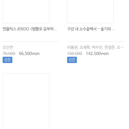
덴플릭스 iENDO (템빨로 승부하...
구강 내 소수술백서 - 술기와 ...
조신연
이용권, 오세목, 박수진, 천경준, 오한솔
70,000
66,500won
150,000
142,500won
신간
신간