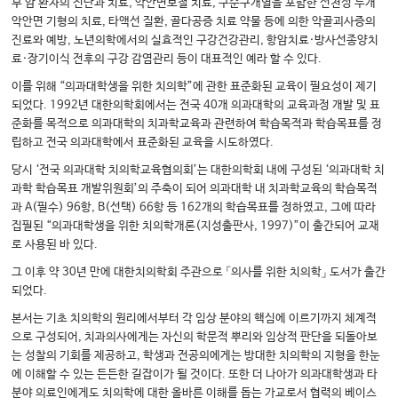
부 암 환자의 진단과 치료, 악안면보철 치료, 구순구개열을 포함한 선천성 두개
악안면 기형의 치료, 타액선 질환, 골다공증 치료 약물 등에 의한 악골괴사증의
진료와 예방, 노년의학에서의 실효적인 구강건강관리, 항암치료·방사선종양치
료·장기이식 전후의 구강 감염관리 등이 대표적인 예라 할 수 있다.
이를 위해 “의과대학생을 위한 치의학”에 관한 표준화된 교육이 필요성이 제기
되었다. 1992년 대한의학회에서는 전국 40개 의과대학의 교육과정 개발 및 표
준화를 목적으로 의과대학의 치과학교육과 관련하여 학습목적과 학습목표를 정
립하고 전국 의과대학에서 표준화된 교육을 시도하였다.
당시 ‘전국 의과대학 치의학교육협의회’는 대한의학회 내에 구성된 ‘의과대학 치
과학 학습목표 개발위원회’의 주축이 되어 의과대학 내 치과학교육의 학습목적
과 A(필수) 96항, B(선택) 66항 등 162개의 학습목표를 정하였고, 그에 따라
집필된 “의과대학생을 위한 치의학개론(지성출판사, 1997)”이 출간되어 교재
로 사용된 바 있다.
그 이후 약 30년 만에 대한치의학회 주관으로 「의사를 위한 치의학」 도서가 출간
되었다.
본서는 기초 치의학의 원리에서부터 각 임상 분야의 핵심에 이르기까지 체계적
으로 구성되어, 치과의사에게는 자신의 학문적 뿌리와 임상적 판단을 되돌아보
는 성찰의 기회를 제공하고, 학생과 전공의에게는 방대한 치의학의 지형을 한눈
에 이해할 수 있는 든든한 길잡이가 될 것이다. 또한 더 나아가 의과대학생과 타
분야 의료인에게도 치의학에 대한 올바른 이해를 돕는 가교로서 협력의 베이스