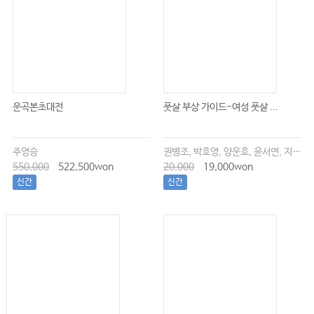
.
Ⅲ
완화의료의 재활
1
·
256
．
진행성 암
말기암 환자의
재활의 개요
辻
哲也
………
256
완화의료의 동향
…………………………………………
257
완화의료의 개념
……………………………………………………
운곡본초대전
풋살 부상 가이드-여성 풋살 ...
·
·
257
진행성 암
말기암 환자의 특징과 환자
가족에 대한 의료
………
·
259
진행성 암
말기암 환자의 재활의 목적
…………………
주영승
권병조, 박호영, 양운호, 윤서연, 지현우
260
재활의 실제
…………………………………
550,000
522,500won
20,000
19,000won
262
재활의 주의점
…………………………………………
신간
신간
263
암성통증에 대한 재활
…………………………………
·
265
진행성 암
말기암 환자의 부종
……………………………………
267
끝으로
……………………………………………………………
2
(
)
269
．
암성통증에 대한 재활
물리치료
大森
まいこ
………………
269
마사지
………………………………………………………………