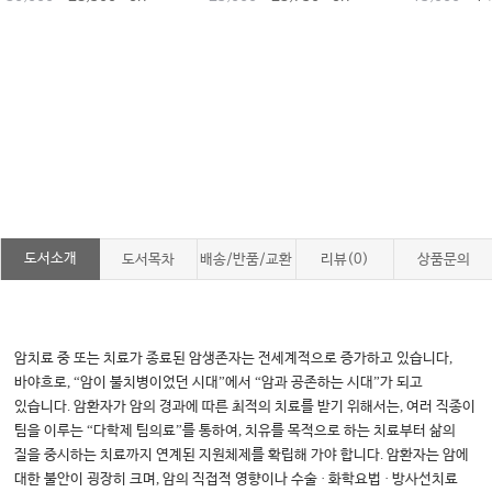
도서소개
도서목차
배송/반품/교환
리뷰(0)
상품문의
,
암치료 중 또는 치료가 종료된 암생존자는 전세계적으로 증가하고 있습니다
, “
”
“
”
바야흐로
암이 불치병이었던 시대
에서
암과 공존하는 시대
가 되고
.
,
있습니다
암환자가 암의 경과에 따른 최적의 치료를 받기 위해서는
여러 직종이
“
”
,
팀을 이루는
다학제 팀의료
를 통하여
치유를 목적으로 하는 치료부터 삶의
.
질을 중시하는 치료까지 연계된 지원체제를 확립해 가야 합니다
암환자는 암에
,
·
·
대한 불안이 굉장히 크며
암의 직접적 영향이나 수술
화학요법
방사선치료