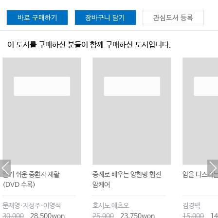
바로 구매하기
장바구니 담기
관심도서 등록
이 도서를 구매하신 분들이 함께 구매하신 도서입니다.
알기 쉬운 중환자 재활
증례로 배우는 양한방 협진
암을 다스리는
(DVD 수록)
암케어
문재영·지성주·이영석
호시노 에츠오
김경택
30,000
28,500won
25,000
23,750won
15,000
14