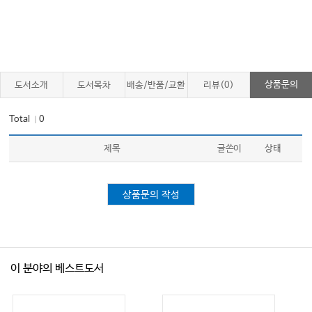
140
부인암의 치료
……………………………………
141
재활의 개요
…………………………………
4
．
·
143
부인암의 수술 전
후 재활
田尻寿子
・
辻 哲也
………………………
상품문의
도서소개
도서목차
배송/반품/교환
리뷰(0)
(+
)
143
골반내 림프절 절제술
대동맥주위 림프절 절제술
후의 경우
………
147
림프부종 치료
吉原広和
……………………
Total
0
｜
147
포괄적 림프부종 치료
………………………………
제목
글쓴이
상태
148
복합림프물리치료
………………………………………………
151
복합림프물리치료의 실제
………………………………………
상품문의 작성
154
림프부종 자가관리법
……………………………
158
증례 제시
…………………………………………
이 분야의 베스트도서
4.
·
160
폐암
소화기계 암
…………………………………………
·
·
·
160
폐암
소화기계 암의 특징
치료
재활의 개요
田沼
明
…………………