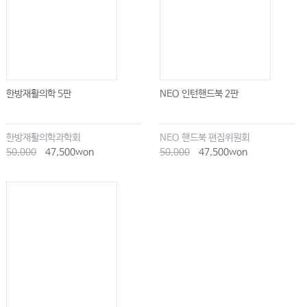
진단과 분류
……………………
192
치료
………………………………………………
193
재활의 개요
……………………………………
2
．
195
상지장애에 대한 접근
田尻寿子
・
片桐浩久
・
髙木辰哉
・
辻 哲也
………
한방재활의학 5판
NEO 인턴핸드북 2판
195
치료의 개요
…………………………………
·
(
)
·
196
상지 골
연부종양의 수술
사지보존술
전
후 재활
………………
한방재활의학과학회
NEO 핸드북 편집위원회
50,000
47,500won
50,000
47,500won
203
상지절단 후의 재활
………………………………
204
전이성 골종양
…………………………………………
(
)
204
가정
외래
에서 할 수 있는 재활
……………………………
3
．
·
205
하지
체간의 장애에 대한 재활
石井 健
……………………………
(
)
·
205
골육종
대퇴골
의 광범위 절제술 전
후 재활
……………………
211
흉요수나 말초신경장애로 인한 하지마비에 대한 재활
……………
212