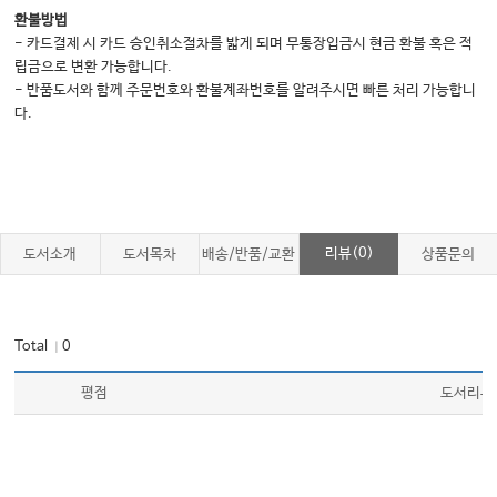
·
·
119
유방암의 특징
치료
재활의 개요
辻
哲也
…………………
환불방법
119
유방암의 진단
………………………………
- 카드결제 시 카드 승인취소절차를 밟게 되며 무통장입금시 현금 환불 혹은 적
립금으로 변환 가능합니다.
121
유방암의 치료
………………………………
- 반품도서와 함께 주문번호와 환불계좌번호를 알려주시면 빠른 처리 가능합니
122
재활의 개요
…………………………………
다.
2
．
·
128
유방암의 수술 전
후 재활
田尻寿子
・
辻 哲也
…………………………
/
+
128
유방 절제
유방 부분절제
액와림프절 절제술 후의 경우
……………
133
유방재건술의 경우
………………
리뷰(0)
도서소개
도서목차
배송/반품/교환
상품문의
133
이차성 림프부종의 예방
……………………………………………
(
,
)
135
방사선치료의 부작용
급성반응
만기반응
의 영향과 그 대처방법
……
Total
0
｜
(
)
135
외래
가정
에서 할 수 있는 재활
…………
3
평점
도서리뷰
·
·
139
부인암의 특징
치료
재활의 개요
辻
哲也
………………………
139
부인암의 진단
……………………………………