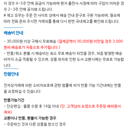
·
65
섭식
연하장애에 대한 접근
…………………………
이 경우 4~5주 안에 공급이 가능하며 현지 출판사 사정에 따라 구입이 어려운 경
우 2~3주 안에 공지해 드립니다.
# 재고 유무는 주문 전 사이트 상에서 배송 안내 문구로 구분 가능하며, 필요에
따라 전화 문의 주시면 거래처를 통해 다시 한번 국내재고를 확인해 드립니다.
2.
두경부암
배송비 안내
·
·
70
두경부암의 특징
치료
재활의 개요
辻
哲也
……………
- 30,000원 이상 구매시 무료배송
(결제금액이 30,000원 미만일 경우 3,000
71
두경부암의 진단
……………………………………
원의 배송료가 자동으로 추가됩니다.)
- 반품/취소.환불 시 배송비는 최소 무료 배송이 되었을 경우, 처음 발생한 배송
71
두경부암의 치료
……………………………………
비까지 소급 적용될 수 있으며, 상품 하자로 인한 도서 교환시에는 무료로 가능합
73
니다.
재활의 개요
………………………………
반품안내
·
·
74
구강암
중인두암 수술 전
후
…………………………
·
·
·
77
후두암
하인두암
경부식도암 수술 전
후
………………
전자상거래에 의한 소비자보호에 관한 법률에 의거 반품 가능 기간내에는 반품
을 요청하실 수 있습니다.
(
·
)
후두절제
인후두 경부식도절제술
반품가능기간
·
82
두경부암에 대한 방사선치료 중
후
…………………………
- 단순변심 : 물품 수령 후 14일 이내
(단, 고객님의 요청으로 주문된 해외원서
83
경부림프절 절제술
…………………………………
제외)
교환이나 반품, 환불이 가능한 경우
- 주문하신 것과 다른 상품을 받으신 경우