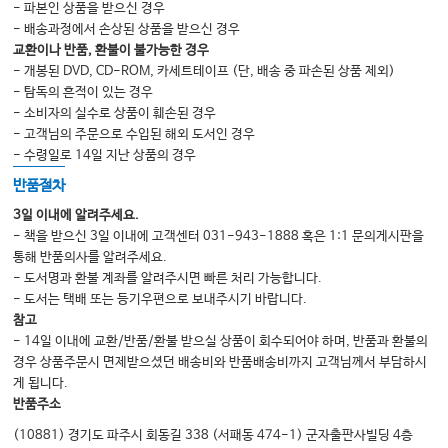
·
,
90
섭식
연하장애
발성장애에 대한 접근
安藤牧子
……………………
- 파본인 상품을 받으신 경우
- 배송과정에서 손상된 상품을 받으신 경우
,
·
91
설암
중인두암의 수술 전
후 접근
…………………………
교환이나 반품, 환불이 불가능한 경우
(
,
)
·
101
후두절제술
후두암
경부식도암
의 수술 전
후 접근
……………
- 개봉된 DVD, CD-ROM, 카세트테이프 (단, 배송 중 파손된 상품 제외)
- 탐독의 흔적이 있는 경우
·
105
방사선치료 중
치료 후의 접근
…………………………………
- 소비자의 실수로 상품이 훼손된 경우
(
)
106
가정
외래
에서 할 수 있는 재활
…………………………………………
- 고객님의 주문으로 수입된 해외 도서인 경우
- 수령일로 14일 지난 상품의 경우
반품절차
108
경부림프절 절제술 후의 부신경마비에 대한 접근
田尻寿子
・
辻
哲也
…
3일 이내에 알려주세요.
·
(MRND · SND)
108
보존적
선택적 경부림프절 절제술
………………
- 책을 받으신 3일 이내에 고객센터 031-943-1888 혹은 1:1 문의게시판을
통해 반품의사를 알려주세요.
(RND) :
115
근치적 경부림프절 절제술
………………………………
- 도서명과 환불 계좌를 알려주시면 빠른 처리 가능합니다.
117
림프부종에 대한 접근
…………………………………
- 도서는 택배 또는 등기우편으로 보내주시기 바랍니다.
참고
(
)
117
가정
외래
에서 할 수 있는 재활
………………
- 14일 이내에 교환/반품/환불 받으실 상품이 회수되어야 하며, 반품과 환불의
117
끝으로
………………………………
경우 상품주문시 면제받으셨던 배송비와 반품배송비까지 고객님께서 부담하시
게 됩니다.
반품주소
3.
119
유방암
․
부인암
…………………………………………
(10881) 경기도 파주시 회동길 338 (서패동 474-1) 군자출판사빌딩 4층