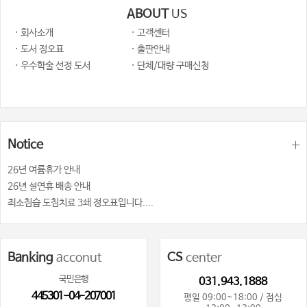
ABOUT
US
320
환자의 요구와 의료진의 진단이 일치하지 않는 경우
………………
· 회사소개
· 고객센터
· 도서 정오표
· 출판안내
7
322
．
완화의료에서 재활의 역할
北原
エリ
子
…………………
· 우수학술 선정 도서
· 단체/대량 구매신청
323
골절의 위험관리 및 목표설정을 위한 재활가이드라인
……………
:
·
·
326
증례 제시
평가
목표설정
재활 프로그램
……………
~
328
진행기
말기 암환자의 재활
……………………………
Notice
~
328
진행기
말기 암환자의 재활 가이드라인
………………………
330
26년 여륨휴가 안내
끝으로
…………………………
26년 설연휴 배송 안내
최소침습 도침치료 3쇄 정오표입니다....
8
332
．
심리적 지지로서의 재활
栗原幸江
・
田尻寿子
…………………
332
진행성 암 환자의 심리적 상태
………………………………………
Banking
acconut
CS
center
334
심리적 재활
…………………………………
340
끝으로
……………………………………
국민은행
031.943.1888
445301-04-207001
평일 09:00~18:00 / 점심