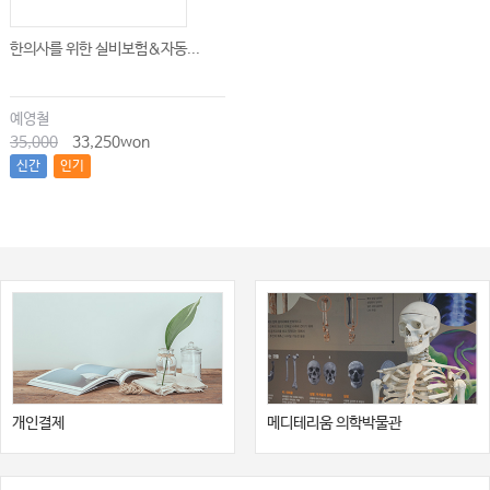
290
앉기가 가능한 경우
……………………………
한의사를 위한 실비보험&자동...
293
누워 있는 경우
………………………
295
의사소통
…………………………………………………
예영철
35,000
33,250won
5
신간
인기
298
．
진행성 암 환자의 호흡곤란에 대한 재활
岩城 基
・
辻 哲也
………
298
암환자의 호흡곤란의 특징
…………………………………………
299
암환자의 호흡곤란의 병태와 관리방법
……………………………
300
암환자의 호흡곤란에 대한 실제
…………………………………
6
309
．
일상생활동작장애의 재활
田尻寿子
・
辻 哲也
…………………
309
진행성 암 환자의 일상생활동작의 특징
…………………………
311
일상생활동작의 평가
………………………………………
개인결제
메디테리움 의학박물관
312
일상생활동작장애 재활의 실제
………………………………………
·
318
원인 암종
장애별 재활
………………………………………