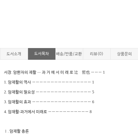
도서목차
도서소개
배송/반품/교환
리뷰(0)
상품문의
.
1
서장
암환자의 재활
─
과 거 에 서 미 래 로
辻
哲也
………
1.
1
암재활의 역사
…………………………………………
2.
5
암재활의 필요성
………………………………………
3.
6
암재활의 효과
…………………………………………
4.
-
8
암재활
과거에서 미래로
……………………………
.
Ⅰ
암재활 총론