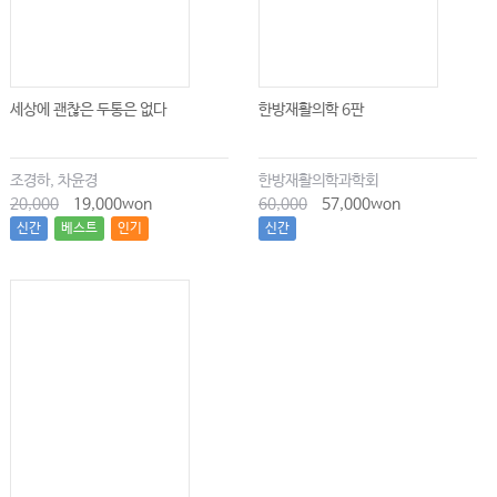
·
271
온열
한냉요법
…………………………………………
(TENS)
274
경피적 전기신경자극
…………………………………………
275
끝으로
…………………………………………
세상에 괜찮은 두통은 없다
한방재활의학 6판
3
·
·
．
부동증후군
체력소모상태
조경하, 차윤경
한방재활의학과학회
20,000
19,000won
60,000
57,000won
277
암 악액질증후군에 대한 재활
増田芳之
・
田沼 明
……………
신간
베스트
인기
신간
277
부동증후군
……………………………
278
부동증후군의 예방의 실제
……………………
4
,
．
진행성 암 환자의 기본동작
·
284
걷기
이동장애에 대한 재활
安部能成
…………………………
284
진행성 암과 재활
…………………………
287
대상이 되는 암종
………………………………
288
걷기가 가능한 경우
…………………………………