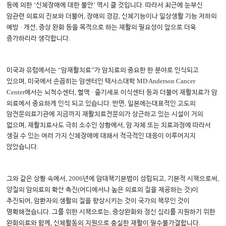
‘
’
.
등에 의한
신체장애에 대한 불안
역시 클 것입니다
따라서 최근에 눈부신
,
,
암관련 의료의 진보와 더불어
장애의 경감
신체기능이나 일상생활 기능 저하의
·
,
예방
개선
증상 완화 등을 목적으로 하는 재활의 필요성이 앞으로 더욱
.
증가하리라 생각합니다
“
”
미국과 유럽에서는
암재활치료
가 암치료의 중요한 한 분야로 인식되고
,
MD Anderson Cancer
있으며
미국에서 손꼽히는 암센터인 텍사스대학
Center
,
·
에서는 뇌척수센터
혈액
줄기세포 이식센터 등과 더불어 재활치료가 암
.
,
의료에서 중요하게 인식 되고 있습니다
반면
일본에는대표적인 고도의
암전문의료기관에 지금까지 재활치료전문의가 상근하고 있는 시설이 거의
,
,
없으며
재활치료사도 극히 소수인 상황에서
암 자체 또는 치료과정에 따라서
생길 수 있는 여러 가지 신체장애에 대해서 적극적인 대응이 이루어지지
.
않았습니다
, 2006
,
,
그와 같은 상황 속에서
년에 암대책기본법이 성립되고
기본적 시책으로써
(
)
양질의 암의료의 확산 촉진
어디에서나 높은 의료의 질을 제공하는 것
이
,
추진되어
암환자의 생활의 질을 향상시키는 것이 국가의 책무인 것이
.
,
명확해졌습니다
그를 위한 시책으로는
증상완화와 정신 심리를 지원하기 위한
,
.
완화의료와 함께
신체활동의 지원으로 충실한 재활이 필수불가결합니다