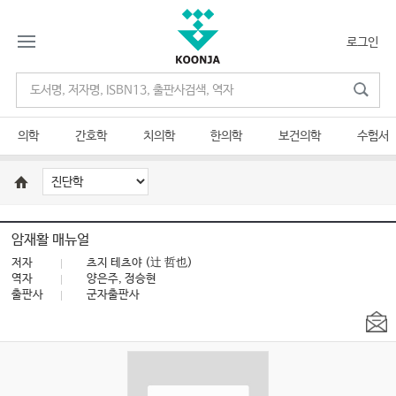
로그인
의학
간호학
치의학
한의학
보건의학
수험서
암재활 매뉴얼
저자
츠지 테츠야 (辻 哲也)
역자
양은주, 정승현
출판사
군자출판사