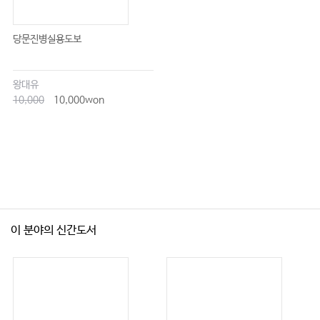
237
소아암재활
眞道幸江
……………………………………
당문진병실용도보
238
재활의 목적
………………………………………
239
소아재활의 특수성
………………………………………………
왕대유
239
소아의 발달단계에 입각한 대응
………………………………
10,000
10,000won
241
재활의 실제
……………………………………………………
247
학교와의 협조
………………………………………………
2
．
249
급성 림프성 백혈병의 재활
高橋秀寿
・
井口陽子
…………………
249
급성 림프성 백혈병 치료의 현실
…………………………………
249
소아암환자가 있는 가정에서의 가족관계
…………………………
이 분야의 신간도서
250
소아암환자의 재활의 문제점
…………………………………………
251
소아암환자의 재활
…………………………………………
253
끝으로
……………………………………………