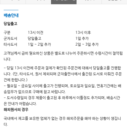
.
Ⅱ
암재활의 실제
1.
42
뇌종양
…………………………………………………
배송안내
·
·
42
뇌종양의 특징
치료
재활의 개요
田沼
明
…………
당일출고
42
뇌종양의 진단과 분류
………………………………
구분
13시 이전
13시 이후
43
뇌종양의 치료
…………………………………………
군자도서
당일출고
1일 추가
타사도서
1일 ~ 2일 추가
2일 ~ 3일 추가
44
재활의 개요
………………………………………………
고객님께서 급히 필요하신 상품은 별도로 나누어 주문하시면 수령시간이 절약됩
2
．
니다.
47
편마비에 대한 접근
岡山太郎
・
田尻寿子
………………
- 당일 13시 이전에 주문과 결제가 확인된 주문건에 대해서 당일출고를 진행합
니다. (단, 타사도서, 원서 제외되며 군자출판사에서 출간된 도서로 이뤄진 주문
47
뇌종양 재활의 목적과 평가
………………………………
건에 한합니다.)
49
재활의료의 실제
…………………………………
- 월요일 ~ 금요일 사이에 출고가 진행되며, 토요일과 일요일, 연휴기간에는 배
송업무가 없으므로 구매에 참고 바랍니다.
56
증례 제시
……………………………………………
- 도서수령일의 경우 제품이 출고된 후 하루에서 이틀정도 추가되며, 배송시간
3
．
은 안내가 어렵습니다.
해외원서의 경우
·
57
고차 뇌기능장애 및 섭식
연하장애에 대한 접근
羽飼富士男
……………
국내에서 재고를 보유한 업체가 없는 경우 해외주문을 해야 하는 상황이 생깁니
57
고차 뇌기능장애에 대한 접근
…………………………
다.