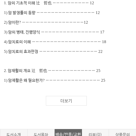
1.
12
암의 기초적 이해
辻
哲也
…………………………
1)
12
암 발생률의 동향
…………………………………………
2)
?
12
암이란
……………………………………………
3)
,
17
암의 병태
진행양식
…………………………………………
4)
18
암치료의 이해
…………………………………………………
5)
22
암치료의 효과판정
…………………………………………
2.
25
암재활의 개요
辻
哲也
…………………………………
1)
?
25
암재활은 왜 필요한가
………………………………………
2)
25
암재활의 목적과 대상이 되는 장애
………………………
3)
27
평가 방법
…………………………………………………
더보기
4)
31
재활의 실제
………………………………………
배송/반품/교환
도서소개
도서목차
리뷰(0)
상품문의