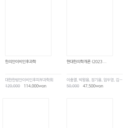
·
160
폐암
소화기계 암의 진단과 분류
………………………………………
·
162
폐암
소화기계 암의 치료
……………………………………
165
재활의 개요
………………………………………
2
．
·
·
168
개흉
개복술 전
후의 호흡재활
岡山太郎
・
辻 哲也
…………………
·
168
식도암의 수술 전
후 재활
…………………………
·
176
폐암의 수술 전
후 재활
………………………………………
한의안이비인후과학
현대한의학개론 (2023 ...
3
·
181
식도암 수술 후의 섭식
연하재활
神田 亨
……………………………………
대한한방안이비인후피부과학회
이충열, 박왕용, 정기용, 엄두영, 김창업
·
181
수술 전
후 연하재활
……………………………………………
120,000
114,000won
50,000
47,500won
(
)
186
가정
외래
에서 할 수 있는 재활
……………………………………………
5.
·
,
,
188
골
연부종양
골전이
척수종양
………………………………
·
,
,
·
·
188
골
연부종양
골전이
척수종양의 특징
치료
재활의 개요
田沼 明
…
188