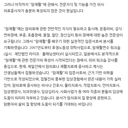
“
”
,
·
그러나 아직까지
암재활
에 관해서
전문지식 및 기능을 가진 의사
.
의료종사자가 충분히 육성되지 않은 것이 현실입니다
“
”
,
,
·
암재활
에는 암의료에 관한 전반적인 지식이 필요하고 동시에
운동마비
섭식
,
,
,
,
,
연하장애
부종
호흡장애
골절
절단
정신심리 등의 장애에 대한 높은 전문성이
.
“
”
요구됩니다
그래서
암재활
를 배우기 위한 실천적인 입문서로써 본서를
. 2007
,
기획하였습니다
년도부터 후생노동성 위탁사업으로
암재활연수 워크숍
(
:
·
)
,
실시
재단법인 라이프
플래닝센터
이 실시되었고
일본에서도 본격적으로
“
”
,
암재활
에 관한 전문가의 육성이 시작되었다는 점에서
위의 워크숍 강사를
,
,
중심으로
현재
제일선에서 암의료나 재활치료에 종사하고 계시는
. “
”
,
선생님들께서 집필하셨습니다
암재활
의 입문서로써
근거 기반 의학을
,
기반으로 작성되었으며
집필진의 풍부한 임상경험에서 얻은 내용이 가득 실려
,
,
,
,
,
있어
암의료에 종사하는 의사나 간호사
물리치료사
작업치료사
언어치료사
,
,
,
임상영양사
치과위생사
임상심리사
사회사업가 등 여러 직종의 분들의 임상에
.
,
도움이 되리라 자부하고 있습니다
본서가 암치료의 질 향상에 공헌하고
.
암환자의 삶의 질 향상에 도움이 되기를 기대하는 바입니다