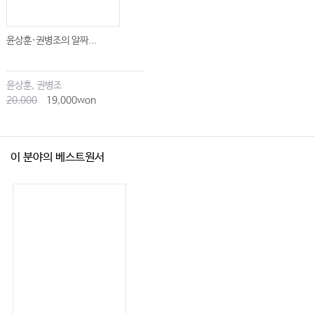
증례 제시
……………………
윤상훈·권병조의 알짜...
6.
214
혈액암
…………………………………………
·
·
214
혈액암의 특징
치료
재활의 개요
石川愛子
・
里宇明元
…………
윤상훈, 권병조
214
혈액암의 진단
……………………………
20,000
19,000won
218
혈액암의 치료
……………………………
219
재활의 개요
………………………………
2
이 분야의 베스트원서
．
·
224
조혈모세포 이식 전
후의 재활
上迫道代
・
小宮山一樹
………………
224
팀접근
………………………………………………
224
재활 프로토콜
…………………………
225
재활의 목적과 내용
………………………………………………
235
끝으로
…………………………………………………
7
237
．
소아암
………………………………………