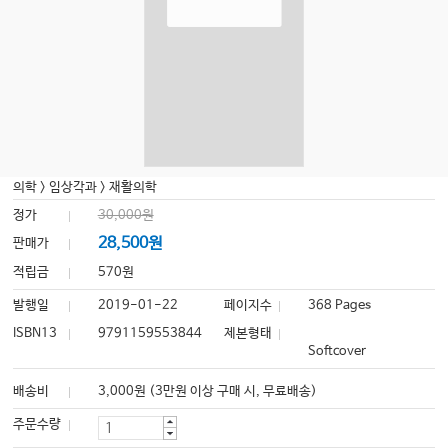
의학
>
임상각과
>
재활의학
정가
30,000원
28,500원
판매가
적립금
570원
발행일
2019-01-22
페이지수
368 Pages
ISBN13
9791159553844
제본형태
Softcover
배송비
3,000원 (3만원 이상 구매 시, 무료배송)
주문수량