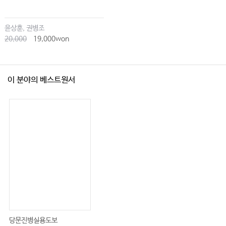
윤상훈, 권병조
20,000
19,000won
이 분야의 베스트원서
당문진병실용도보