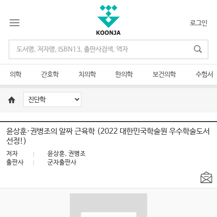
로그인
의학
간호학
치의학
한의학
보건의학
수험서
윤상훈·권병조의 알짜 근육학 (2022 대한민국학술원 우수학술도서
선정!)
저자
윤상훈, 권병조
출판사
군자출판사