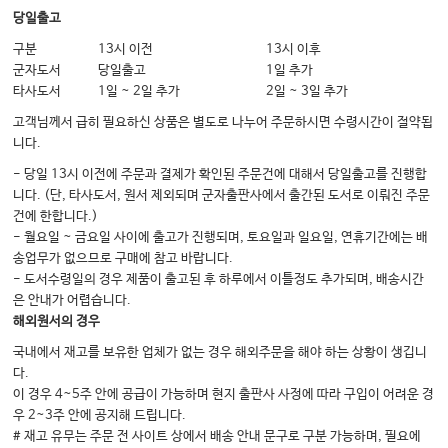
당일출고
CHAPTER 04 요추, 골반
구분
13시 이전
13시 이후
군자도서
당일출고
1일 추가
요추 다열근
타사도서
1일 ~ 2일 추가
2일 ~ 3일 추가
흉최장근
고객님께서 급히 필요하신 상품은 별도로 나누어 주문하시면 수령시간이 절약됩
요장늑근
니다.
요방형근
- 당일 13시 이전에 주문과 결제가 확인된 주문건에 대해서 당일출고를 진행합
니다. (단, 타사도서, 원서 제외되며 군자출판사에서 출간된 도서로 이뤄진 주문
장요근
건에 한합니다.)
대둔근
- 월요일 ~ 금요일 사이에 출고가 진행되며, 토요일과 일요일, 연휴기간에는 배
송업무가 없으므로 구매에 참고 바랍니다.
중둔근 & 소둔근
- 도서수령일의 경우 제품이 출고된 후 하루에서 이틀정도 추가되며, 배송시간
이상근
은 안내가 어렵습니다.
해외원서의 경우
국내에서 재고를 보유한 업체가 없는 경우 해외주문을 해야 하는 상황이 생깁니
CHAPTER 05 하지부
다.
대퇴근막장근
이 경우 4~5주 안에 공급이 가능하며 현지 출판사 사정에 따라 구입이 어려운 경
우 2~3주 안에 공지해 드립니다.
대퇴사두근
# 재고 유무는 주문 전 사이트 상에서 배송 안내 문구로 구분 가능하며, 필요에