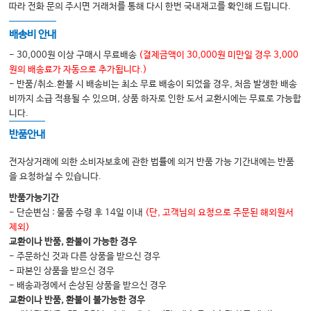
햄스트링근육
따라 전화 문의 주시면 거래처를 통해 다시 한번 국내재고를 확인해 드립니다.
슬와근
배송비 안내
비복근
- 30,000원 이상 구매시 무료배송
(결제금액이 30,000원 미만일 경우 3,000
전경골근
원의 배송료가 자동으로 추가됩니다.)
- 반품/취소.환불 시 배송비는 최소 무료 배송이 되었을 경우, 처음 발생한 배송
장지신근
비까지 소급 적용될 수 있으며, 상품 하자로 인한 도서 교환시에는 무료로 가능합
장비골근 & 단비골근
니다.
반품안내
전자상거래에 의한 소비자보호에 관한 법률에 의거 반품 가능 기간내에는 반품
을 요청하실 수 있습니다.
반품가능기간
- 단순변심 : 물품 수령 후 14일 이내
(단, 고객님의 요청으로 주문된 해외원서
제외)
교환이나 반품, 환불이 가능한 경우
- 주문하신 것과 다른 상품을 받으신 경우
- 파본인 상품을 받으신 경우
- 배송과정에서 손상된 상품을 받으신 경우
교환이나 반품, 환불이 불가능한 경우