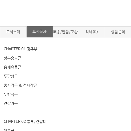
도서목차
도서소개
배송/반품/교환
리뷰(0)
상품문의
CHAPTER 01 경추부
상부승모근
흉쇄유돌근
두판상근
중사각근 & 전사각근
두반극근
견갑거근
CHAPTER 02 흉부, 견갑대
대흉근