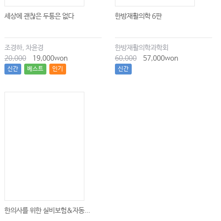
세상에 괜찮은 두통은 없다
한방재활의학 6판
조경하, 차윤경
한방재활의학과학회
20,000
19,000won
60,000
57,000won
신간
베스트
인기
신간
한의사를 위한 실비보험&자동...