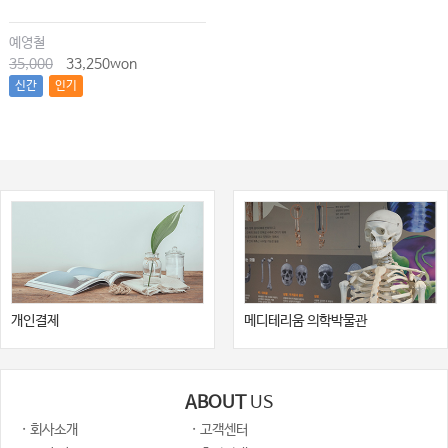
예영철
35,000
33,250won
신간
인기
개인결제
메디테리움 의학박물관
ABOUT
US
· 회사소개
· 고객센터