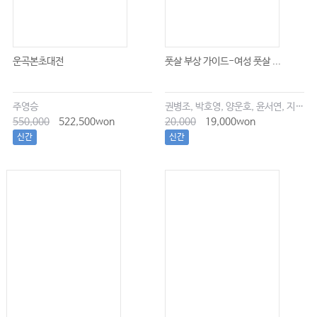
운곡본초대전
풋살 부상 가이드-여성 풋살 ...
주영승
권병조, 박호영, 양운호, 윤서연, 지현우
550,000
522,500won
20,000
19,000won
신간
신간