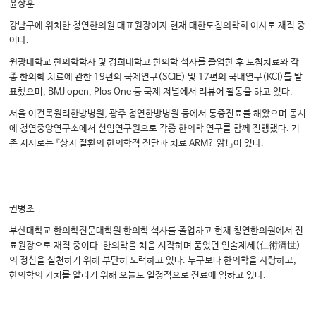
윤상훈
강남구에 위치한 청연한의원 대표원장이자 현재 대한도침의학회 이사로 재직 중
이다.
원광대학교 한의학학사 및 경희대학교 한의학 석사를 졸업한 후 도침치료와 각
종 한의학 치료에 관한 19편의 국제연구(SCIE) 및 17편의 국내연구(KCI)를 발
표했으며, BMJ open, Plos One 등 국제 저널에서 리뷰어 활동을 하고 있다.
서울 이건목원리한방병원, 광주 청연한방병원 등에서 통증진료를 해왔으며 동시
에 청연중앙연구소에서 선임연구원으로 각종 한의학 연구를 함께 진행했다. 기
존 저서로는 『상지 질환의 한의학적 진단과 치료 ARM? 앎!』이 있다.
권병조
부산대학교 한의학전문대학원 한의학 석사를 졸업하고 현재 청연한의원에서 진
료원장으로 재직 중이다. 한의학을 처음 시작하며 품었던 인술제세(仁術濟世)
의 정신을 실천하기 위해 부단히 노력하고 있다. 누구보다 한의학을 사랑하고,
한의학의 가치를 알리기 위해 오늘도 열정적으로 진료에 임하고 있다.