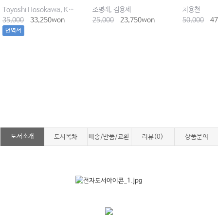
Toyoshi Hosokawa, Keisou Ishimaru
조명래, 김용세
차용철
35,000
33,250won
25,000
23,750won
50,000
47
번역서
도서소개
도서목차
배송/반품/교환
리뷰(0)
상품문의