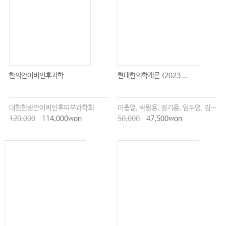
한의안이비인후과학
현대한의학개론 (2023 ...
대한한방안이비인후피부과학회
이충열, 박왕용, 정기용, 엄두영, 김창업
120,000
114,000won
50,000
47,500won