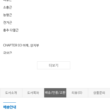
소흉근
능형근
전거근
흉추 다열근
CHAPTER 03 어깨, 상지부
극상근
극하근
더보기
소원근
삼각근
상완이두근
상완삼두근
배송/반품/교환
도서소개
도서목차
리뷰(0)
상품문의
상완요골근
단요측수근신근 & 장요측수근신근
배송안내