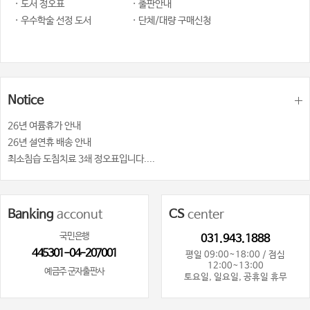
· 도서 정오표
· 출판안내
· 우수학술 선정 도서
· 단체/대량 구매신청
Notice
26년 여륨휴가 안내
26년 설연휴 배송 안내
최소침습 도침치료 3쇄 정오표입니다....
Banking
acconut
CS
center
국민은행
031.943.1888
445301-04-207001
평일 09:00~18:00 / 점심
12:00~13:00
예금주 군자출판사
토요일, 일요일, 공휴일 휴무