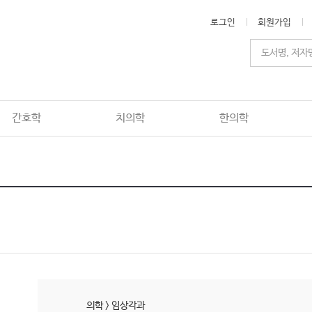
로그인
회원가입
간호학
치의학
한의학
의학
>
임상각과