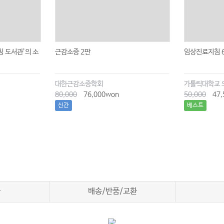
 도서관’의 소
근감소증 2판
임상진료지침 
대한근감소증학회
가톨릭대학교 
80,000
76,000won
50,000
47,
신간
베스트
차
배송/반품/교환