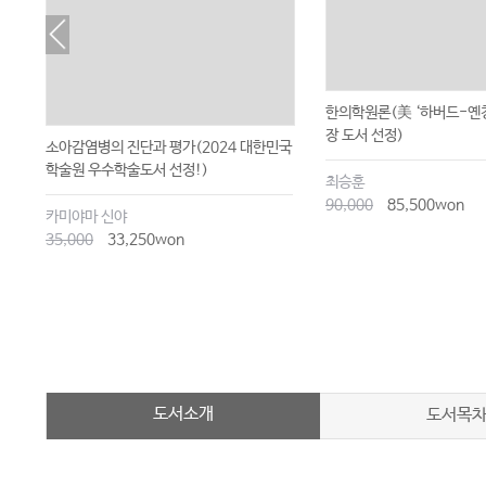
한의학원론(美 ‘하버드-옌칭
장 도서 선정)
소아감염병의 진단과 평가(2024 대한민국
학술원 우수학술도서 선정!)
최승훈
90,000
85,500won
카미야마 신야
35,000
33,250won
도서소개
도서목