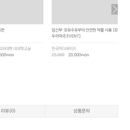
6판
임신부·모유수유부의 안전한 약물 사용 [모
임
두의약국 EVENT]
M
의과대학 내과학교실
한국마더세이프
가
500won
25,000
20,000won
3
리뷰(0)
상품문의