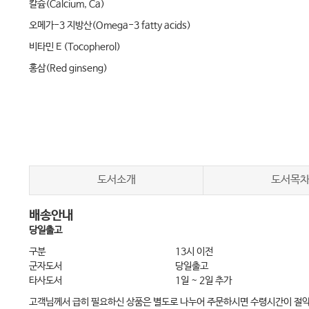
칼슘(Calcium, Ca)
오메가-3 지방산(Omega-3 fatty acids)
비타민 E (Tocopherol)
홍삼(Red ginseng)
비타민 B3 (Niacin)
아미노산 제제 및 기타
소화기계 질환에 피해야 하는 영양제
소화 효소제(Digestive enzyme)
도서소개
도서목
철분(Iron, Fe)
배송안내
칼슘(Calcium, Ca)
당일출고
마그네슘(Magnesium, Mg)
구분
13시 이전
비타민 C (Ascorbic acid)
군자도서
당일출고
타사도서
1일 ~ 2일 추가
고객님께서 급히 필요하신 상품은 별도로 나누어 주문하시면 수령시간이 절
간담도 질환에 주의해야 하는 영양제