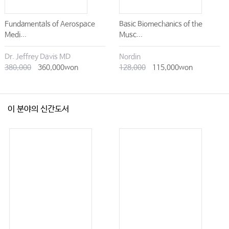
Fundamentals of Aerospace
Basic Biomechanics of the
Medi...
Musc...
Dr. Jeffrey Davis MD
Nordin
380,000
360,000won
128,000
115,000won
이 분야의 신간도서