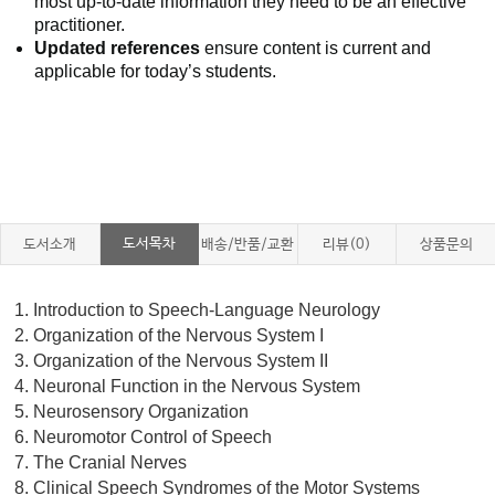
most up-to-date information they need to be an effective
practitioner.
Updated references
ensure content is current and
applicable for today’s students.
도서목차
도서소개
배송/반품/교환
리뷰(0)
상품문의
1. Introduction to Speech-Language Neurology
2. Organization of the Nervous System I
3. Organization of the Nervous System II
4. Neuronal Function in the Nervous System
5. Neurosensory Organization
6. Neuromotor Control of Speech
7. The Cranial Nerves
8. Clinical Speech Syndromes of the Motor Systems