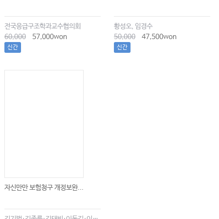
전국응급구조학과교수협의회
황성오, 임경수
60,000
57,000won
50,000
47,500won
신간
신간
자신만만 보험청구 개정보완...