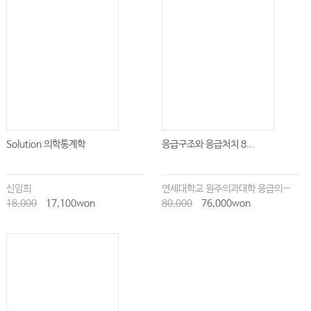
Solution 의학통계학
응급구조와 응급처치 8...
신임희
연세대학교 원주의과대학 응급의학교실
18,000
17,100won
80,000
76,000won