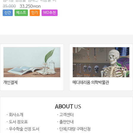
김기범·김종률·김태빈·이동길·이창현·최윤종
35,000
33,250won
신간
베스트
인기
MD추천
개인결제
메디테리움 의학박물관
ABOUT
US
· 회사소개
· 고객센터
· 도서 정오표
· 출판안내
· 우수학술 선정 도서
· 단체/대량 구매신청