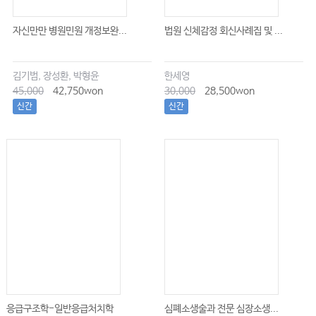
자신만만 병원민원 개정보완...
법원 신체감정 회신사례집 및 ...
김기범, 장성환, 박형윤
한세영
45,000
42,750won
30,000
28,500won
신간
신간
응급구조학-일반응급처치학
심폐소생술과 전문 심장소생...