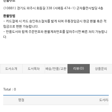
반품주소
(10881) 경기도 파주시 회동길 338 (서패동 474-1) 군자출판사빌딩 4층
환불방법
- 카드결제 시 카드 승인취소절차를 밟게 되며 무통장입금시 현금 환불 혹은 적
립금으로 변환 가능합니다.
- 반품도서와 함께 주문번호와 환불계좌번호를 알려주시면 빠른 처리 가능합니
다.
리뷰(0)
도서소개
도서목차
배송/반품/교환
상품문의
Total
0
｜
평점
도서리뷰