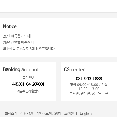
Notice
26년 여륨휴가 안내
26년 설연휴 배송 안내
최소침습 도침치료 3쇄 정오표입니다....
Banking
acconut
CS
center
국민은행
031.943.1888
445301-04-207001
평일 09:00~18:00 / 점심
12:00~13:00
예금주 군자출판사
토요일, 일요일, 공휴일 휴무
회사소개
이용약관
개인정보취급방침
고객센터
English