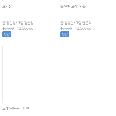
호기심
뿔 달린 고래, 외뿔이
글 강민경/그림 김현정
글 심영면/그림 안준석
15,000
13,500won
15,000
13,500won
신간
신간
고래 닮은 우리 아빠