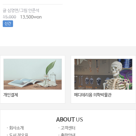
글 심영면/그림 안준석
15,000
13,500won
신간
개인결제
메디테리움 의학박물관
ABOUT
US
· 회사소개
· 고객센터
· 도서 정오표
· 출판안내