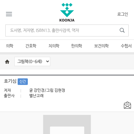
로그인
의학
간호학
치의학
한의학
보건의학
수험서
호기심
신간
저자
글 강민경/그림 김현정
출판사
별난고래