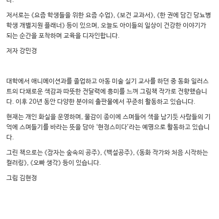
다.
저서로는 《요즘 학생들을 위한 요즘 수업》, 《보건 교과서》, 《한 권에 담긴 당뇨병
학생 개별지원 플래너》 등이 있으며, 오늘도 아이들의 일상이 건강한 이야기가
되는 순간을 포착하며 교육을 디자인합니다.
저자 강민경
대학에서 애니메이션과를 졸업하고 아동 미술 실기 교사를 하던 중 동화 일러스
트의 다채로운 색감과 따뜻한 전달력에 흥미를 느껴 그림책 작가로 전향했습니
다. 이후 20년 동안 다양한 분야의 출판물에서 꾸준히 활동하고 있습니다.
현재는 개인 화실을 운영하며, 물감이 종이에 스며들어 색을 남기듯 사람들의 기
억에 스며들기를 바라는 뜻을 담아 ‘현정스미다’라는 예명으로 활동하고 있습니
다.
그린 책으로는 《잠자는 숲속의 공주》, 《백설공주》, 《동화 작가와 처음 시작하는
컬러링》, 《오빠 생각》 등이 있습니다.
그림 김현정