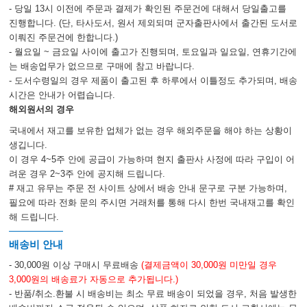
- 당일 13시 이전에 주문과 결제가 확인된 주문건에 대해서 당일출고를
Section VIII: Mechanical Ventilation
진행합니다. (단, 타사도서, 원서 제외되며 군자출판사에서 출간된 도서로
25. Positive-Pressure Ventilation
이뤄진 주문건에 한합니다.)
26. Modes of Ventilatory Support
- 월요일 ~ 금요일 사이에 출고가 진행되며, 토요일과 일요일, 연휴기간에
27. Specialized Ventilatory Support
는 배송업무가 없으므로 구매에 참고 바랍니다.
28. The Ventilator-Dependent Patient
- 도서수령일의 경우 제품이 출고된 후 하루에서 이틀정도 추가되며, 배송
29. Ventilator-Associated Pneumonia
시간은 안내가 어렵습니다.
30. Discontinuing Mechanical Ventilation
해외원서의 경우
국내에서 재고를 보유한 업체가 없는 경우 해외주문을 해야 하는 상황이
생깁니다.
Section IX: Acid-Base Disorders
이 경우 4~5주 안에 공급이 가능하며 현지 출판사 사정에 따라 구입이 어
31. Acid-Base Evaluations
려운 경우 2~3주 안에 공지해 드립니다.
32. Metabolic Acidosis
# 재고 유무는 주문 전 사이트 상에서 배송 안내 문구로 구분 가능하며,
33. Metabolic Alkalosis
필요에 따라 전화 문의 주시면 거래처를 통해 다시 한번 국내재고를 확인
해 드립니다.
Section X: Renal & Electrolyte Disorders
배송비 안내
34. Oliguria & Acute Kidney Injury
35. Sodium & Water Imbalance
- 30,000원 이상 구매시 무료배송
(결제금액이 30,000원 미만일 경우
36. Potassium
3,000원의 배송료가 자동으로 추가됩니다.)
37. Magnesium
- 반품/취소.환불 시 배송비는 최소 무료 배송이 되었을 경우, 처음 발생한
38. Calcium & Phosphorus