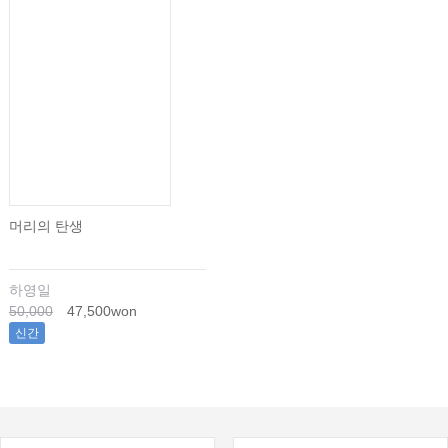
머리의 탄생
하영일
50,000
47,500won
신간