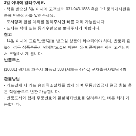
3일 이내에 알려주세요.
48. Enteral Nutrition
- 책을 받으신 3일 이내에 고객센터 031-943-1888 혹은 1:1 문의게시판을
49. Parenteral Nutrition
통해 반품의사를 알려주세요.
50. Adrenal & Thyroid Dysfunction
- 도서명과 환불 계좌를 알려주시면 빠른 처리 가능합니다.
- 도서는 택배 또는 등기우편으로 보내주시기 바랍니다.
참고
Section XV: Common Drug Therapies in the ICU
- 14일 이내에 교환/반품/환불 받으실 상품이 회수되어야 하며, 반품과 환
51. Analgesia & Sedation
불의 경우 상품주문시 면제받으셨던 배송비와 반품배송비까지 고객님께
52. Antimicrobial Therapy
서 부담하시게 됩니다.
53. Vasoactive Drugs
반품주소
(10881) 경기도 파주시 회동길 338 (서패동 474-1) 군자출판사빌딩 4층
Section XVI: Toxicologic Emergencies
환불방법
54. Pharmaceutical Drug Overdose
- 카드결제 시 카드 승인취소절차를 밟게 되며 무통장입금시 현금 환불 혹
55. Nonpharmaceutical Intoxications
은 적립금으로 변환 가능합니다.
- 반품도서와 함께 주문번호와 환불계좌번호를 알려주시면 빠른 처리 가
능합니다.
Section XVII: Appendices
Appendix 1. Units and Conversions
Appendix 2. Selected Reference Ranges