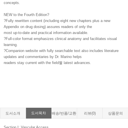
concepts.
NEW to the Fourth Edition?
?Fully rewritten content (including eight new chapters plus a new
Appendix on drug dosing) assures readers of only the
most up-to-date and practical information available.
?Full-color format emphasizes clinical anatomy and facilitates visual
learning.
?Companion website with fully searchable text also includes literature
updates and commentaries by Dr. Marino helps
readers stay current with the field뭩 latest advances.
도서목차
도서소개
배송/반품/교환
리뷰(0)
상품문의
Section I: Vascular Access