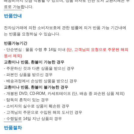
배송비까지 소급 적용될 수 있으며, 상품 하자로 인한 도서 교환시에는 무
료로 가능합니다.
반품안내
Section XI: The Abdomen and Pelvis
39. Pancreatitis & Liver Failure
전자상거래에 의한 소비자보호에 관한 법률에 의거 반품 가능 기간내에
40. Abdominal Sources of Sepsis
는 반품을 요청하실 수 있습니다.
41. Urinary Tract Infection
반품가능기간
- 단순변심 : 물품 수령 후 14일 이내
(단, 고객님의 요청으로 주문된 해외
Section XII: Disorders of Body Temperature
원서 제외)
42. Thermoregulatory Disorders
교환이나 반품, 환불이 가능한 경우
43. Fever in the ICU
- 주문하신 것과 다른 상품을 받으신 경우
- 파본인 상품을 받으신 경우
- 배송과정에서 손상된 상품을 받으신 경우
Section XIII: Nervous System Disorders
교환이나 반품, 환불이 불가능한 경우
44. Disorders of Mentation
- 개봉된 DVD, CD-ROM, 카세트테이프 (단, 배송 중 파손된 상품 제외)
45. Disorders of Movement
- 탐독의 흔적이 있는 경우
46. Acute Stroke & Related Disorders
- 소비자의 실수로 상품이 훼손된 경우
- 고객님의 주문으로 수입된 해외 도서인 경우
- 수령일로 14일 지난 상품의 경우
Section XIV: Nutrition & Metabolism
반품절차
47. Nutritional Requirements