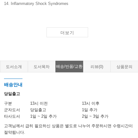
14. Inflammatory Shock Syndromes
Section V: Cardiac Emergencies
15. Tachyarrhythmias
더보기
16. Acute Coronary Syndromes
17. Cardiac Arrest
Section VI: Blood Components
배송/반품/교환
도서소개
도서목차
리뷰(0)
상품문의
18. Erythrocyte Transfusions
19. Platelets & Plasma
배송안내
당일출고
Section VII: Blood Components
20. Hypoxia & Hypercapnia
구분
13시 이전
13시 이후
21. Oximetry & Capnography
군자도서
당일출고
1일 추가
22. Oxygen Inhalation Therapy
타사도서
1일 ~ 2일 추가
2일 ~ 3일 추가
23. Acute Respiratory Distress Syndrome
고객님께서 급히 필요하신 상품은 별도로 나누어 주문하시면 수령시간이
24. Asthma & COPD in the ICU
절약됩니다.