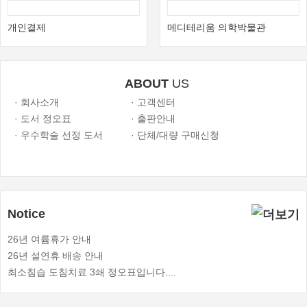
개인결제
메디테리움 의학박물관
ABOUT
US
· 회사소개
· 고객센터
· 도서 정오표
· 출판안내
· 우수학술 선정 도서
· 단체/대량 구매신청
Notice
26년 여륨휴가 안내
26년 설연휴 배송 안내
최소침습 도침치료 3쇄 정오표입니다....