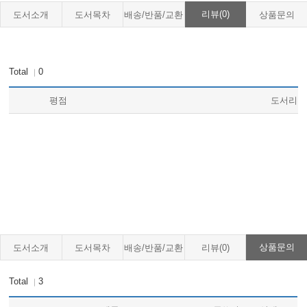
리뷰(0)
도서소개
도서목차
배송/반품/교환
상품문의
Appendix 3. Measures of Test Performance
Appendix 4. Drug Dosing in Renal Failure
Total
0
｜
평점
도서리뷰
상품문의
도서소개
도서목차
배송/반품/교환
리뷰(0)
Total
3
｜