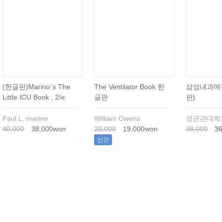
(한글판)Marino`s The
The Ventilator Book 한
삼성내과매뉴
Little ICU Book , 2/e
글판
판)
Paul L. marino
William Owens
40,000
38,000won
20,000
19,000won
38,000
36
신간