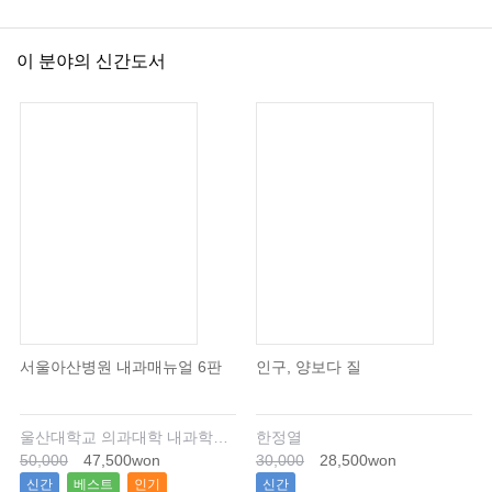
이 분야의 신간도서
서울아산병원 내과매뉴얼 6판
인구, 양보다 질
울산대학교 의과대학 내과학교실
한정열
50,000
47,500won
30,000
28,500won
신간
베스트
인기
신간