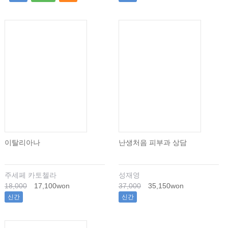
이탈리아나
난생처음 피부과 상담
주세페 카토첼라
성재영
18,000
17,100won
37,000
35,150won
신간
신간