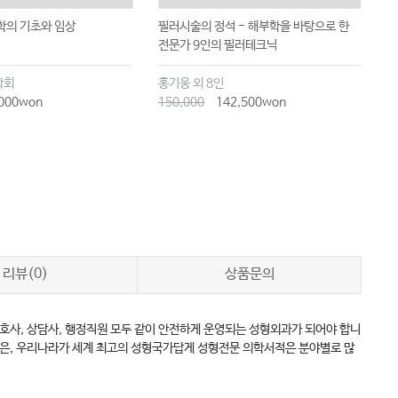
학의 기초와 임상
필러시술의 정석 - 해부학을 바탕으로 한
눈
전문가 9인의 필러테크닉
학회
홍기웅 외 8인
조
000won
150,000
142,500won
2
리뷰(0)
상품문의
호사, 상담사, 행정직원 모두 같이 안전하게 운영되는 성형외과가 되어야 합니
실은, 우리나라가 세계 최고의 성형국가답게 성형전문 의학서적은 분야별로 많