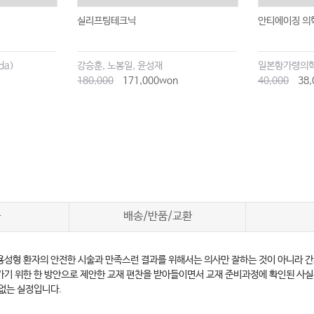
실리프팅테크닉
안티에이징 의
da)
강승훈, 노봉일, 윤성재
일본항가령의
180,000
171,000won
40,000
38,
차
배송/반품/교환
성형 환자의 안전한 시술과 만족스런 결과를 위해서는 의사만 잘하는 것이 아니라 간
가기 위한 한 방안으로 제안한 교재 편찬을 받아들이면서 교재 준비과정에 확인된 사
없는 실정입니다.