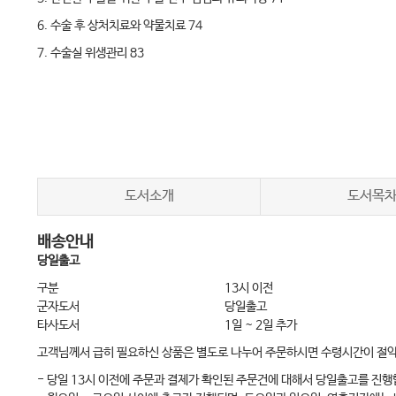
6. 수술 후 상처치료와 약물치료 74
7. 수술실 위생관리 83
8. 수술장비와 수술기구 90
9. 마취의 종류, 마취제, 주의사항 111
10. 응급상황과 응급처치 118
11. 미용의학의 심미적 디자인 122
도서소개
도서목
임상 각론 155
배송안내
1. 피부관리 155
당일출고
2. 반영구 화장 160
구분
13시 이전
3. 레이저 163
군자도서
당일출고
타사도서
1일 ~ 2일 추가
4. 보툴리눔 독소 169
고객님께서 급히 필요하신 상품은 별도로 나누어 주문하시면 수령시간이 절
5. 필러 176
- 당일 13시 이전에 주문과 결제가 확인된 주문건에 대해서 당일출고를 진행
6. 안검성형술(쌍꺼풀 수술) 181