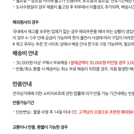
- 월요일 ~ 금요일 사이에 출고가 진행되며, 토요일과 일요일, 연휴기간에는
7. 코 성형술 205
- 도서수령일의 경우 제품이 출고된 후 하루에서 이틀정도 추가되며, 배송시
8. 안면거상술 224
해외원서의 경우
9. 유방성형술 241
국내에서 재고를 보유한 업체가 없는 경우 해외주문을 해야 하는 상황이 생깁
10. 지방성형술 258
이 경우 4~5주 안에 공급이 가능하며 현지 출판사 사정에 따라 구입이 어려운
11. 악안면골 성형술 272
# 재고 유무는 주문 전 사이트 상에서 배송 안내 문구로 구분 가능하며, 필요
12. 반흔 성형술 287
배송비 안내
13. 성형부작용과 재수술 299
- 30,000원 이상 구매시 무료배송
(결제금액이 30,000원 미만일 경우 3
- 반품/취소.환불 시 배송비는 최소 무료 배송이 되었을 경우, 처음 발생한 
반품안내
전자상거래에 의한 소비자보호에 관한 법률에 의거 반품 가능 기간내에는 반품
반품가능기간
- 단순변심 : 물품 수령 후 14일 이내
(단, 고객님의 요청으로 주문된 해외원서
교환이나 반품, 환불이 가능한 경우