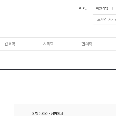
로그인
회원가입
간호학
치의학
한의학
의학
>
외과
>
성형외과