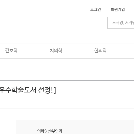
로그인
회원가입
간호학
치의학
한의학
 우수학술도서 선정!]
의학
>
산부인과