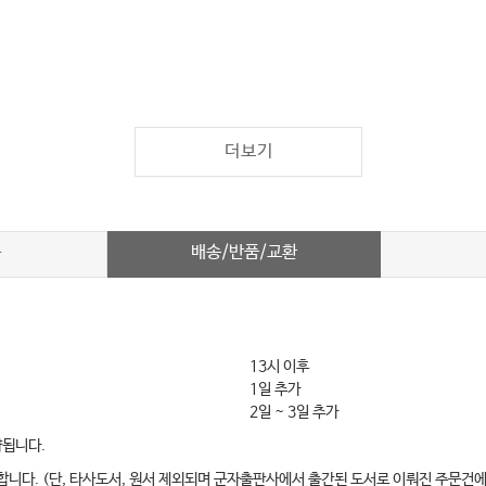
더보기
배송/반품/교환
차
13시 이후
1일 추가
2일 ~ 3일 추가
약됩니다.
합니다. (단, 타사도서, 원서 제외되며 군자출판사에서 출간된 도서로 이뤄진 주문건에