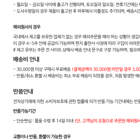
- 월요일 ~ 금요일 사이에 출고가 진행되며, 토요일과 일요일, 연휴기간에는
1. 서론
- 도서수령일의 경우 제품이 출고된 후 하루에서 이틀정도 추가되며, 배송시
2. 2014년 미국 내분비학회 권고 사항
해외원서의 경우
1) 성인 여성에서의 진단
국내에서 재고를 보유한 업체가 없는 경우 해외주문을 해야 하는 상황이 생깁
2) 청소년기 여아에서의 진단
이 경우 4~5주 안에 공급이 가능하며 현지 출판사 사정에 따라 구입이 어려운
3) 폐경 이행기에 있는 여성과 폐경 여성에서의 진단
# 재고 유무는 주문 전 사이트 상에서 배송 안내 문구로 구분 가능하며, 필요
3. 2018년 국제근거중심지침
배송비 안내
4. 한국여성에서의 진단
- 30,000원 이상 구매시 무료배송
(결제금액이 30,000원 미만일 경우 3
- 반품/취소.환불 시 배송비는 최소 무료 배송이 되었을 경우, 처음 발생한 
1) 임상적 고안드로겐증
2) 다낭성 난소
반품안내
5. 결론
전자상거래에 의한 소비자보호에 관한 법률에 의거 반품 가능 기간내에는 반품
반품가능기간
5장 다낭성 난소증후군의 감별진단•55
- 단순변심 : 물품 수령 후 14일 이내
(단, 고객님의 요청으로 주문된 해외원서
1. 진단 시 고려해야 할 점
1) 청소년기 배란장애의 진단
교환이나 반품, 환불이 가능한 경우