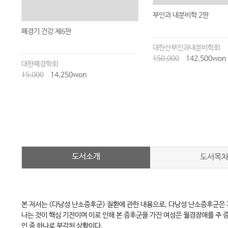
부인과 내분비학 2판
폐경기 건강 제6판
대한산부인과내분비학회
150,000
142,500won
대한폐경학회
15,000
14,250won
도서소개
도서목
본 저서는 <다낭성 난소증후군> 질환에 관한 내용으로, 다낭성 난소증후군은
나는 것이 핵심 기전이며 이로 인해 본 증후군을 가진 여성은 월경장애를 주 
인 중 하나로 부각된 상황이다.