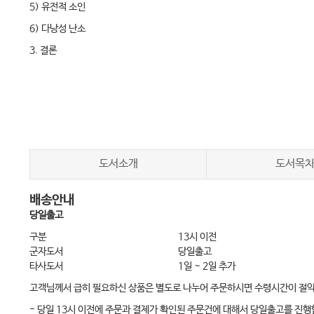
5) 유전적 소인
6) 다낭성 난소
3. 결론
3장 다낭성 난소증후군의 유전적 요소•33
1. 서론
2. 다낭성 난소증후군의 유전적 요소
3. 후보 유전자들
도서소개
도서목
1) 스테로이드 생성 및 스테로이드 조절 관련 유전자
배송안내
2) 인슐린 신호 및 심혈관질환에 관여하는 유전자
당일출고
3) 전장유전체 연관분석 연구
구분
13시 이전
4. 유전연구의 한계
군자도서
당일출고
타사도서
1일 ~ 2일 추가
5. 결론
고객님께서 급히 필요하신 상품은 별도로 나누어 주문하시면 수령시간이 절
- 당일 13시 이전에 주문과 결제가 확인된 주문건에 대해서 당일출고를 진행
4장 다낭성 난소증후군의 진단: 한국인 여성을 중심으로•45