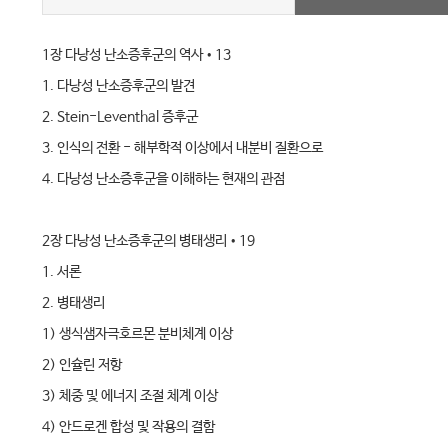
1장 다낭성 난소증후군의 역사•13
1. 다낭성 난소증후군의 발견
2. Stein-Leventhal 증후군
3. 인식의 전환 - 해부학적 이상에서 내분비 질환으로
4. 다낭성 난소증후군을 이해하는 현재의 관점
2장 다낭성 난소증후군의 병태생리•19
1. 서론
2. 병태생리
1) 생식샘자극호르몬 분비체계 이상
2) 인슐린 저항
3) 체중 및 에너지 조절 체계 이상
4) 안드로겐 합성 및 작용의 결함