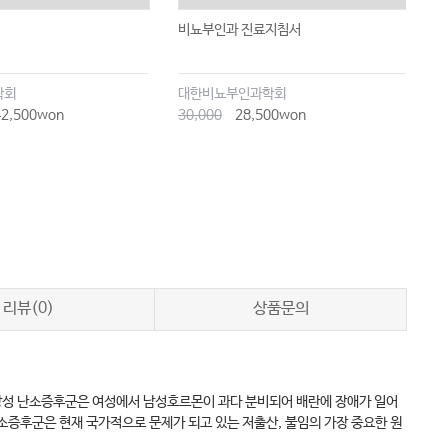
비뇨부인과 진료지침서
가
술
학회
대한비뇨부인과학회
대
2,500won
30,000
28,500won
8
리뷰(0)
상품문의
 다낭성 난소증후군은 여성에서 남성호르몬이 과다 분비되어 배란에 장애가 일어
소증후군은 현재 국가적으로 문제가 되고 있는 저출산, 불임의 가장 중요한 원