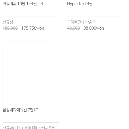
파워내과 10판 1-4권 set ...
Hyper text 4판
신규성
군자출판사 학술국
185,000
175,750won
40,000
38,000won
삼성내과매뉴얼 7판(구...
성균관대학교의과대학 삼성서울병원내과