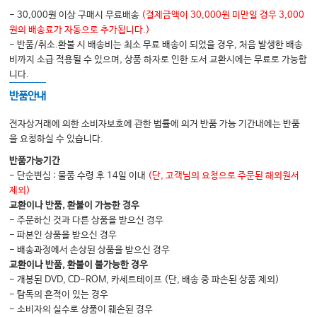
06. Bacterial overgrowth syndrome
- 30,000원 이상 구매시 무료배송
(결제금액이 30,000원 미만일 경우 3,000
원의 배송료가 자동으로 추가됩니다.)
- 반품/취소.환불 시 배송비는 최소 무료 배송이 되었을 경우, 처음 발생한 배송
Ⅴ 대장질환
비까지 소급 적용될 수 있으며, 상품 하자로 인한 도서 교환시에는 무료로 가능합
01. 과민성장증후군
니다.
02. 염증성장질환
반품안내
03. 대장용종과 대장암
전자상거래에 의한 소비자보호에 관한 법률에 의거 반품 가능 기간내에는 반품
04. 장폐색
을 요청하실 수 있습니다.
05. 장허혈
반품가능기간
- 단순변심 : 물품 수령 후 14일 이내
(단, 고객님의 요청으로 주문된 해외원서
06. 대장게실
제외)
07. C. difficile infection and Pseudomembranous colitis
교환이나 반품, 환불이 가능한 경우
- 주문하신 것과 다른 상품을 받으신 경우
08. 급성충수염
- 파본인 상품을 받으신 경우
09. 숙변대장염
- 배송과정에서 손상된 상품을 받으신 경우
교환이나 반품, 환불이 불가능한 경우
- 개봉된 DVD, CD-ROM, 카세트테이프 (단, 배송 중 파손된 상품 제외)
Ⅵ 간질환
- 탐독의 흔적이 있는 경우
- 소비자의 실수로 상품이 훼손된 경우
01. 간기능검사의 이해