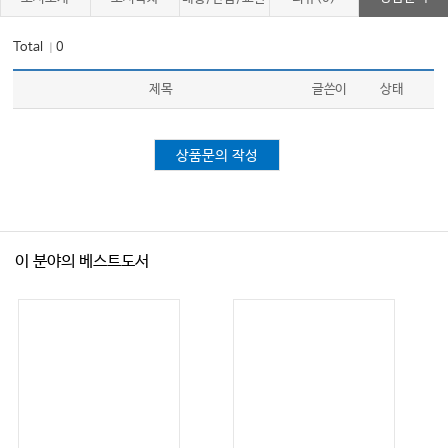
03. 만성췌장염
Total
0
｜
04. 췌장암
05. 기타 췌장질환
제목
글쓴이
상태
Ⅸ 복부 CT
상품문의 작성
Ⅹ 위장관내시경
이 분야의 베스트도서