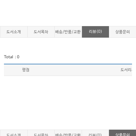
PBL 증례: 황달
Ⅶ 담낭과 담관질환
01. 담즙과 담석
리뷰(0)
도서소개
도서목차
배송/반품/교환
상품문의
02. 급성담낭염
03. 담관결석
Total
0
｜
04. 원발경화성담관염
05. 기타 담관질환
평점
도서리뷰
06. 담관암
07. 담낭암
08. 기타 담낭질환
Ⅷ 췌장질환
01. 췌장의 구조와 기능
02. 급성췌장염
상품문의
도서소개
도서목차
배송/반품/교환
리뷰(0)