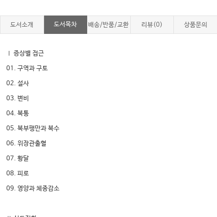
도서목차
도서소개
배송/반품/교환
리뷰(0)
상품문의
Ⅰ 증상별 접근
01. 구역과 구토
02. 설사
03. 변비
04. 복통
05. 복부팽만과 복수
06. 위장관출혈
07. 황달
08. 피로
09. 영양과 체중감소