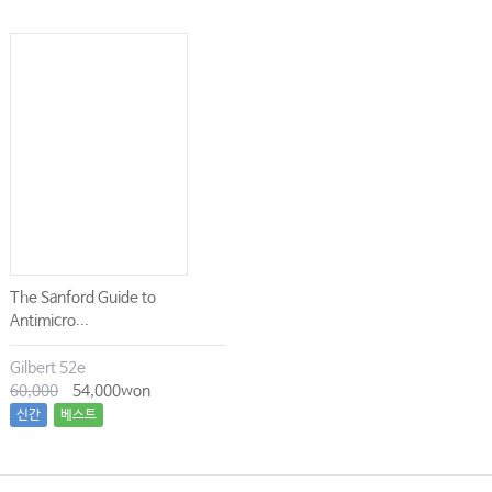
The Sanford Guide to
Antimicro...
Gilbert 52e
60,000
54,000won
신간
베스트