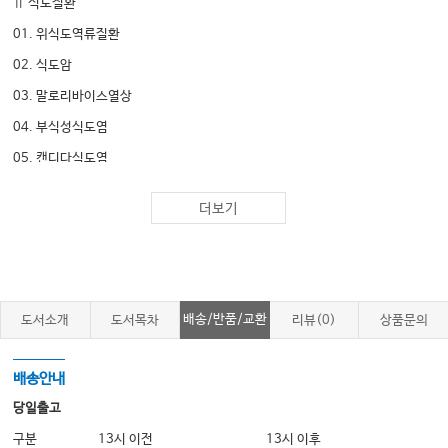
Ⅱ 식도질환
01. 위식도역류질환
02. 식도암
03. 말로리바이스열상
04. 부식성식도염
05. 캔디다식도염
06. 약인성식도염
더보기
07. 바이러스식도염
08. 식도이물
09. 식도양성종양
10. 식도게실
배송/반품/교환
도서소개
도서목차
리뷰(0)
상품문의
11. 식도운동성질환
배송안내
Ⅲ 위장질환
당일출고
01. 위염
구분
13시 이전
13시 이후