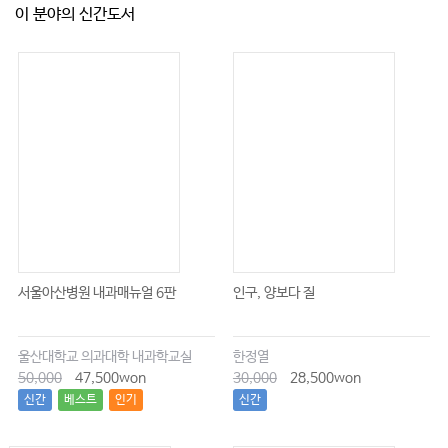
이 분야의 신간도서
서울아산병원 내과매뉴얼 6판
인구, 양보다 질
울산대학교 의과대학 내과학교실
한정열
50,000
47,500won
30,000
28,500won
신간
베스트
인기
신간