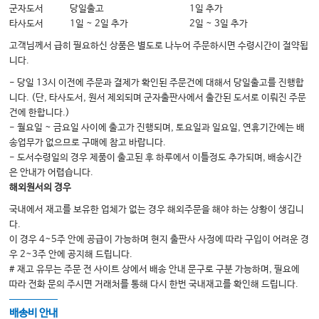
군자도서
당일출고
1일 추가
02. 소화성궤양
타사도서
1일 ~ 2일 추가
2일 ~ 3일 추가
03. 위암
고객님께서 급히 필요하신 상품은 별도로 나누어 주문하시면 수령시간이 절약됩
04. 위말트림프종
니다.
05. 위간질종양 및 점막하종양
- 당일 13시 이전에 주문과 결제가 확인된 주문건에 대해서 당일출고를 진행합
니다. (단, 타사도서, 원서 제외되며 군자출판사에서 출간된 도서로 이뤄진 주문
06. 위용종
건에 한합니다.)
07. 기타 위내시경소견
- 월요일 ~ 금요일 사이에 출고가 진행되며, 토요일과 일요일, 연휴기간에는 배
송업무가 없으므로 구매에 참고 바랍니다.
- 도서수령일의 경우 제품이 출고된 후 하루에서 이틀정도 추가되며, 배송시간
Ⅳ 흡수장애
은 안내가 어렵습니다.
해외원서의 경우
국내에서 재고를 보유한 업체가 없는 경우 해외주문을 해야 하는 상황이 생깁니
01. Enterohepatic circulation of bile acids
다.
02. 지방 흡수
이 경우 4~5주 안에 공급이 가능하며 현지 출판사 사정에 따라 구입이 어려운 경
우 2~3주 안에 공지해 드립니다.
03. 탄수화물 흡수
# 재고 유무는 주문 전 사이트 상에서 배송 안내 문구로 구분 가능하며, 필요에
04. 단백질 흡수
따라 전화 문의 주시면 거래처를 통해 다시 한번 국내재고를 확인해 드립니다.
05. Short‒owel syndrome
배송비 안내