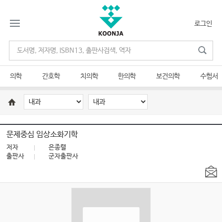
로그인
의학
간호학
치의학
한의학
보건의학
수험서
문제중심 임상소화기학
저자
은종렬
출판사
군자출판사