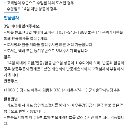
- 고객님의 주문으로 수입된 해외 도서인 경우
02. 바이러스간염: A형간염
- 수령일로 14일 지난 상품의 경우
03. 바이러스간염: B형간염
반품절차
04. 바이러스간염: C형간염
3일 이내에 알려주세요.
- 책을 받으신 3일 이내에 고객센터 031-943-1888 혹은 1:1 문의게시판을
05. 알코올간질환
통해 반품의사를 알려주세요.
06. 알코올 관련 내과적 문제
- 도서명과 환불 계좌를 알려주시면 빠른 처리 가능합니다.
- 도서는 택배 또는 등기우편으로 보내주시기 바랍니다.
07. 비알코올지방간질환
참고
08. 약인성 간손상
- 14일 이내에 교환/반품/환불 받으실 상품이 회수되어야 하며, 반품과 환불의
경우 상품주문시 면제받으셨던 배송비와 반품배송비까지 고객님께서 부담하시
09. 자가면역간질환
게 됩니다.
10. 간경변증
반품주소
11. 간경변증의 합병증: 정맥류출혈
(10881) 경기도 파주시 회동길 338 (서패동 474-1) 군자출판사빌딩 4층
12. 간경변증의 합병증: 복수
환불방법
- 카드결제 시 카드 승인취소절차를 밟게 되며 무통장입금시 현금 환불 혹은 적
13. 간경변증의 합병증: 간성뇌증
립금으로 변환 가능합니다.
14. 간세포암
- 반품도서와 함께 주문번호와 환불계좌번호를 알려주시면 빠른 처리 가능합니
15. 감염성간질환
다.