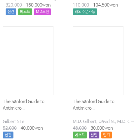
320,000
160,000won
110,000
104,500won
신간
베스트
MD추천
해외주문가능
The Sanford Guide to
The Sanford Guide to
Antimicro...
Antimicro...
Gilbert 51e
M.D. Gilbert, David N., M.D. Chambers, Henry F., M.D. Eliopoulos, George M., M.D. Saag, Michael S., M.D. Pavia, Andrew T.
52,000
40,000won
48,000
30,000won
신간
베스트
할인
인기