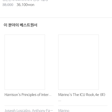
38,000
36,100won
이 분야의 베스트원서
Harrison`s Principles of Inter...
Marino`s The ICU Book,4e (IE)
...
Joseph Loscalzo, Anthony Fauci, Dennis Kasper, Stephen Hauser, Dan Longo, J. Larry Jameson
Marino