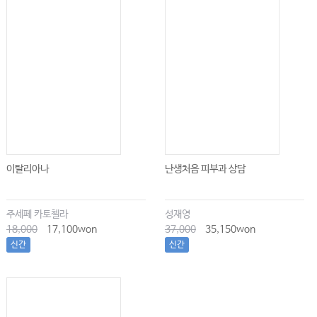
이탈리아나
난생처음 피부과 상담
주세페 카토첼라
성재영
18,000
17,100won
37,000
35,150won
신간
신간