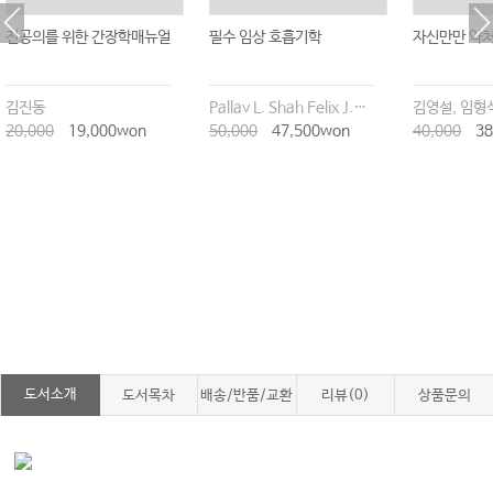
전공의를 위한 간장학매뉴얼
필수 임상 호흡기학
자신만만 약
김진동
Pallav L. Shah Felix J.F. Herth Yun Chor Gary Lee Gerard J. Criner
김영설, 임형
20,000
19,000won
50,000
47,500won
40,000
38
도서소개
도서목차
배송/반품/교환
리뷰(0)
상품문의