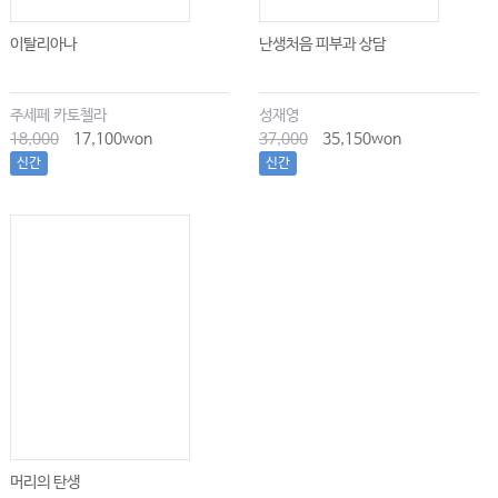
이탈리아나
난생처음 피부과 상담
주세페 카토첼라
성재영
18,000
17,100won
37,000
35,150won
신간
신간
머리의 탄생