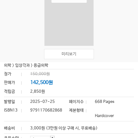
미리보기
의학
>
임상각과
>
응급의학
정가
150,000원
142,500원
판매가
적립금
2,850원
발행일
2025-07-25
페이지수
668 Pages
ISBN13
9791170682868
제본형태
Hardcover
배송비
3,000원 (3만원 이상 구매 시, 무료배송)