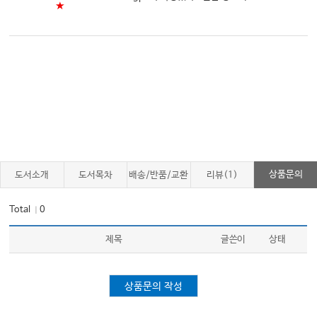
★
Chapter 8. 인적 자원
1 인적 자원 관리: 기본원칙
2 의사 모집, 자격 평가 및 오리엔테이션
3 간호사 모집, 자격 평가 및 오리엔테이션
4 번아웃: 진단, 치료, 및 예방
5 Late Career Toolkit
A-Z 주요 영어 약어 및 풀텀 (한글 용어)
상품문의
도서소개
도서목차
배송/반품/교환
리뷰(1)
Index
Total
0
｜
제목
글쓴이
상태
상품문의 작성