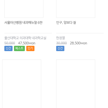
서울아산병원 내과매뉴얼 6판
인구, 양보다 질
울산대학교 의과대학 내과학교실
한정열
50,000
47,500won
30,000
28,500won
신간
베스트
인기
신간