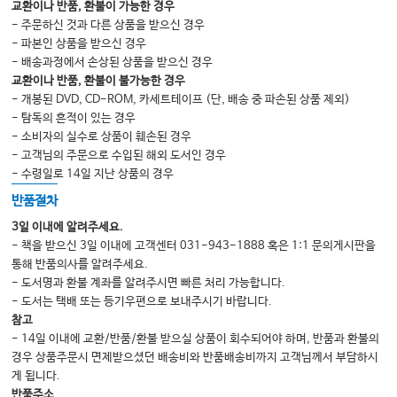
교환이나 반품, 환불이 가능한 경우
2 전자 건강 기록
- 주문하신 것과 다른 상품을 받으신 경우
- 파본인 상품을 받으신 경우
3 데이터 수집 및 분석
- 배송과정에서 손상된 상품을 받으신 경우
4 필수 지원 도구 및 기술
교환이나 반품, 환불이 불가능한 경우
- 개봉된 DVD, CD-ROM, 카세트테이프 (단, 배송 중 파손된 상품 제외)
5 의학에서의 소셜 미디어
- 탐독의 흔적이 있는 경우
6 응급의료의 신기술과 응용
- 소비자의 실수로 상품이 훼손된 경우
- 고객님의 주문으로 수입된 해외 도서인 경우
[부록 1] SCH 재난의학센터 응급실 행정 및 리더십 트레이닝 프로그램 강의
- 수령일로 14일 지난 상품의 경우
Chapter 5 대화록
반품절차
3일 이내에 알려주세요.
Chapter 6. 품질과 서비스
- 책을 받으신 3일 이내에 고객센터 031-943-1888 혹은 1:1 문의게시판을
1 환자경험: 생존 기술 접근
통해 반품의사를 알려주세요.
- 도서명과 환불 계좌를 알려주시면 빠른 처리 가능합니다.
2 The A-Team TOOLKITTM
- 도서는 택배 또는 등기우편으로 보내주시기 바랍니다.
3 민원 관리
참고
- 14일 이내에 교환/반품/환불 받으실 상품이 회수되어야 하며, 반품과 환불의
4 상호 책임감을 통한 퍼포먼스의 개선
경우 상품주문시 면제받으셨던 배송비와 반품배송비까지 고객님께서 부담하시
5 환자 안전 및 에러 감소
게 됩니다.
반품주소