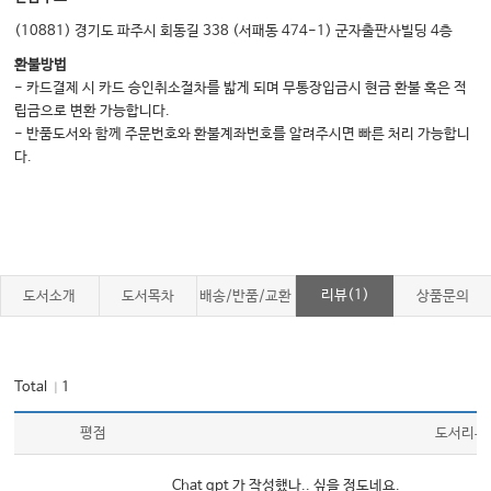
[부록 1] SCH 재난의학센터 응급실 행정 및 리더십 트레이닝 프로그램 강의
Chapter 6 대화록
(10881) 경기도 파주시 회동길 338 (서패동 474-1) 군자출판사빌딩 4층
환불방법
- 카드결제 시 카드 승인취소절차를 밟게 되며 무통장입금시 현금 환불 혹은 적
Chapter 7. 재정 및 업무상과실
립금으로 변환 가능합니다.
1 비지니스 계획 개발하기
- 반품도서와 함께 주문번호와 환불계좌번호를 알려주시면 빠른 처리 가능합니
다.
2 재정적으로 성공적인 응급실
3 인센티브를 통한 의사 수행력 최적화하기
4 인센티브를 통한 간호사 수행력 최적화하기
5 개인을 위한 재정 계획
6 실전에서의 업무상 과실 리스크 관리
리뷰(1)
도서소개
도서목차
배송/반품/교환
상품문의
[부록 1] 경기 침체기 서비스에서의 비용 절감 및 개선 전략
[부록 2] 미국의 의료보험시스템, 응급실, 및 다양한 세계 국가의 병원 재정시스
템 토의
Total
1
｜
[부록 3] SCH 재난의학센터 응급실 행정 및 리더십 트레이닝 프로그램 강의
평점
도서리뷰
Chapter 7 대화록
Chat gpt 가 작성했나.. 싶을 정도네요.