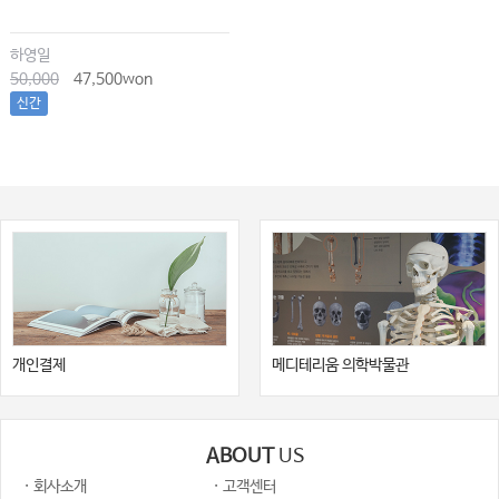
하영일
50,000
47,500won
신간
개인결제
메디테리움 의학박물관
ABOUT
US
· 회사소개
· 고객센터