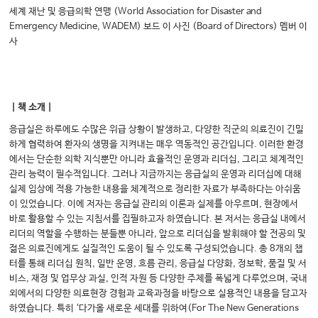
세계 재난 및 응급의학 연맹 (World Association for Disaster and
Emergency Medicine, WADEM) 보드 이 사진 (Board of Directors) 멤버 이
사
｜책 소개｜
응급실은 하루에도 수많은 위급 상황이 발생하고, 다양한 직군의 의료진이 긴밀
하게 협력하여 환자의 생명을 지켜내는 매우 역동적인 공간입니다. 이러한 환경
에서는 단순한 의학 지식뿐만 아니라 효율적인 운영과 리더십, 그리고 체계적인
관리 능력이 필수적입니다. 그러나 지금까지는 응급실의 운영과 리더십에 대해
실제 임상에 적용 가능한 내용을 체계적으로 정리한 자료가 부족하다는 아쉬움
이 있었습니다. 이에 저자는 응급실 관리의 이론과 실제를 아우르며, 현장에서
바로 활용할 수 있는 지침서를 집필하고자 하였습니다. 본 저서는 응급실 내에서
리더의 역할을 수행하는 분들뿐 아니라, 앞으로 리더십을 발휘해야 할 전공의 및
젊은 의료진에게도 실질적인 도움이 될 수 있도록 구성되었습니다. 총 8개의 챕
터를 통해 리더십 원칙, 일반 운영, 흐름 관리, 응급실 다양화, 정보학, 품질 및 서
비스, 재정 및 업무상 과실, 인적 자원 등 다양한 주제를 폭넓게 다루었으며, 국내
외에서의 다양한 의료현장 경험과 교육과정을 바탕으로 실용적인 내용을 담고자
하였습니다. 특히 ‘다가올 새로운 세대를 위하여(For The New Generations