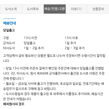
2 환자 흐름 원칙
배송/반품/교환
도서소개
도서목차
리뷰(1)
상품문의
3 환자 처리 과정 최적화하기
4 대기관리: 기다림의 심리학
배송안내
5 최대 수용 능력에 대한 효과적인 대응
당일출고
6 흐름을 개선하기 위한 혁신적인 전략
구분
13시 이전
13시 이후
[부록 1] SCH 재난의학센터 응급실 행정 및 리더십 트레이닝 프로그램 강의
군자도서
당일출고
1일 추가
Chapter 3 대화록
타사도서
1일 ~ 2일 추가
2일 ~ 3일 추가
고객님께서 급히 필요하신 상품은 별도로 나누어 주문하시면 수령시간이 절약됩
Chapter 4. 운영 – 응급실 다양화
니다.
1 중독 관리 센터 및 의료 독성학
- 당일 13시 이전에 주문과 결제가 확인된 주문건에 대해서 당일출고를 진행합
니다. (단, 타사도서, 원서 제외되며 군자출판사에서 출간된 도서로 이뤄진 주문
2 소아응급의료: 질과 준비성 향상
건에 한합니다.)
3 해저 및 고압 의학
- 월요일 ~ 금요일 사이에 출고가 진행되며, 토요일과 일요일, 연휴기간에는 배
송업무가 없으므로 구매에 참고 바랍니다.
4 응급 치료에서의 행동 건강
- 도서수령일의 경우 제품이 출고된 후 하루에서 이틀정도 추가되며, 배송시간
5 병원 의학
은 안내가 어렵습니다.
해외원서의 경우
6 재난 계획 및 대응