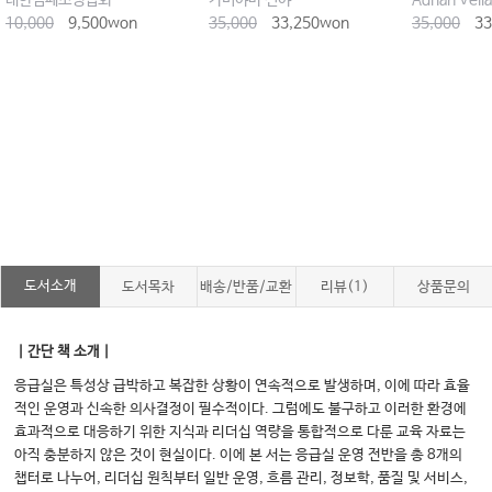
대한심폐소생협회
카미야마 신야
Adrian Vell
10,000
9,500won
35,000
33,250won
35,000
33
도서소개
도서목차
배송/반품/교환
리뷰(1)
상품문의
｜간단 책 소개｜
응급실은 특성상 급박하고 복잡한 상황이 연속적으로 발생하며, 이에 따라 효율
적인 운영과 신속한 의사결정이 필수적이다. 그럼에도 불구하고 이러한 환경에
효과적으로 대응하기 위한 지식과 리더십 역량을 통합적으로 다룬 교육 자료는
아직 충분하지 않은 것이 현실이다. 이에 본 서는 응급실 운영 전반을 총 8개의
챕터로 나누어, 리더십 원칙부터 일반 운영, 흐름 관리, 정보학, 품질 및 서비스,