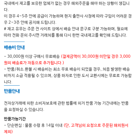
국내에서 재고를 보유한 업체가 없는 경우 해외주문을 해야 하는 상황이 생깁니
7 군사 응급의학
다.
8 독립형 응급실
이 경우 4~5주 안에 공급이 가능하며 현지 출판사 사정에 따라 구입이 어려운 경
우 2~3주 안에 공지해 드립니다.
9 스포츠 의학
# 재고 유무는 주문 전 사이트 상에서 배송 안내 문구로 구분 가능하며, 필요에
10 노인 응급실
따라 전화 문의 주시면 거래처를 통해 다시 한번 국내재고를 확인해 드립니다.
11 응급 의료 서비스에서의 진료 다각화
배송비 안내
12 항공 의료 서비스 및 시설 간 지상 수송
- 30,000원 이상 구매시 무료배송
(결제금액이 30,000원 미만일 경우 3,000
13 생애 말기 문제
원의 배송료가 자동으로 추가됩니다.)
- 반품/취소.환불 시 배송비는 최소 무료 배송이 되었을 경우, 처음 발생한 배송
14 오피오이드 감소 이니셔티브의 실질적인 구현
비까지 소급 적용될 수 있으며, 상품 하자로 인한 도서 교환시에는 무료로 가능합
15 응급실 초음파의 개발 및 구현
니다.
16 시골의 응급실
반품안내
[부록 1] SCH 재난의학센터 응급실 행정 및 리더십 트레이닝 프로그램 강의
전자상거래에 의한 소비자보호에 관한 법률에 의거 반품 가능 기간내에는 반품
Chapter 4 대화록25 치료의 합병증
을 요청하실 수 있습니다.
반품가능기간
Chapter 5. 운영 – 정보학
- 단순변심 : 물품 수령 후 14일 이내
(단, 고객님의 요청으로 주문된 해외원서
제외)
1 임상 정보학 소개