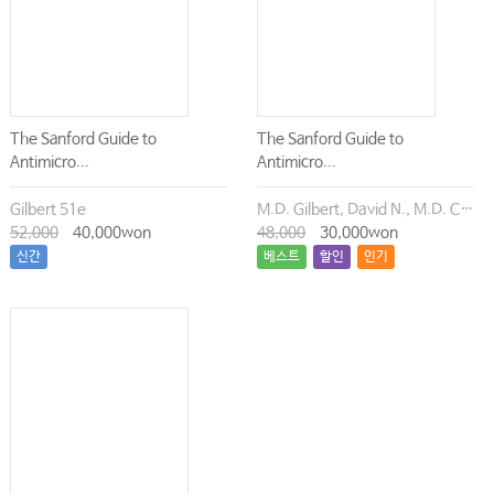
The Sanford Guide to
The Sanford Guide to
Antimicro...
Antimicro...
Gilbert 51e
M.D. Gilbert, David N., M.D. Chambers, Henry F., M.D. Eliopoulos, George M., M.D. Saag, Michael S., M.D. Pavia, Andrew T.
52,000
40,000won
48,000
30,000won
신간
베스트
할인
인기