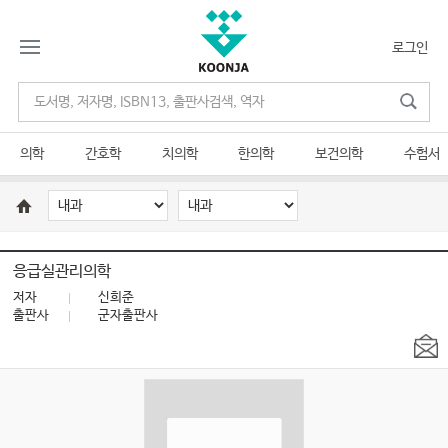
로그인
의학
간호학
치의학
한의학
보건의학
수험서
응급실관리의학
저자
신희준
출판사
군자출판사