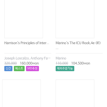
Harrison`s Principles of Inter...
Marino`s The ICU Book,4e (IE)
...
Joseph Loscalzo, Anthony Fauci, Dennis Kasper, Stephen Hauser, Dan Longo, J. Larry Jameson
Marino
320,000
160,000won
110,000
104,500won
신간
베스트
MD추천
해외주문가능