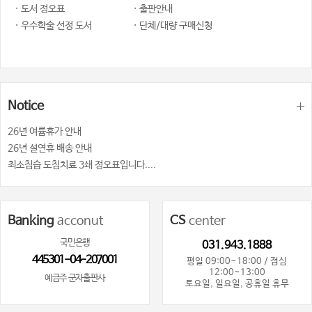
· 도서 정오표
· 출판안내
· 우수학술 선정 도서
· 단체/대량 구매신청
Notice
26년 여륨휴가 안내
26년 설연휴 배송 안내
최소침습 도침치료 3쇄 정오표입니다....
Banking
acconut
CS
center
국민은행
031.943.1888
445301-04-207001
평일 09:00~18:00 / 점심
12:00~13:00
예금주 군자출판사
토요일, 일요일, 공휴일 휴무