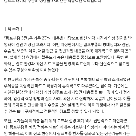
정으로 해마다 꾸준히 성장을 하고 있는 역동적인 학회입니다.
｜책 소개｜
『림프부종 3판』은 기존 2판의 내용을 바탕으로 최신 의학 지견과 임상 경험을 반
영하여 전면 개정된 교과서다. 이번 개정판에서는 림프부종의 병태생리와 진단,
수술 및 보존적 치료, 재활 접근 등 전반적인 내용을 더욱 체계적으로 정리하였으
며, 실제 임상 현장에서 활용도가 높은 내용들을 중심으로 보완하였다. 특히 변
화하는 진료 환경과 최신 치료 흐름을 반영해 의료진이 보다 실질적으로 참고할
수 있는 구성으로 완성도를 높였다.
이번 3판의 가장 큰 특징 중 하나는 이전 판에서 부록 형태로 간략히 소개되었던
주제들을 독립적인 파트로 확장하여 본격적으로 다루었다는 점이다. 기존에는
제한된 분량 안에서 핵심 개념 위주로 소개되었던 내용들을 보다 깊이 있게 정리
하여, 임상적 적용 방법과 실제 사례, 최신 치료 전략까지 폭넓게 담아냈다. 이를
통해 독자들은 단순한 개요 수준을 넘어 실제 진료와 치료 과정에서 바로 활용할
수 있는 보다 구체적이고 전문적인 정보를 접할 수 있게 되었다.
또한, 독자들의 이해를 돕기 위해 도표와 설명 체계 역시 전반적으로 개선하였
다. 림프부종을 처음 접하는 의료인에게는 기초부터 임상까지 이어지는 체계적
인 학습서로, 이미 진료 현장에서 림프부종 환자를 접하고 있는 전문가들에게는