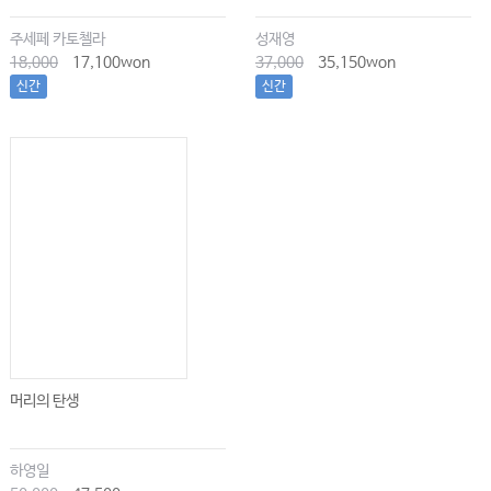
주세페 카토첼라
성재영
18,000
17,100won
37,000
35,150won
신간
신간
머리의 탄생
하영일