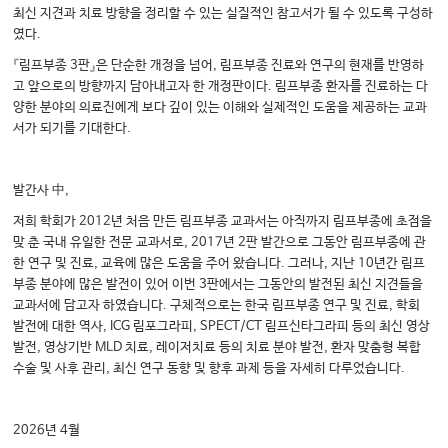
최신 지견과 치료 방향을 정리할 수 있는 실질적인 참고서가 될 수 있도록 구성하
였다.
『림프부종 3판』은 단순한 개정을 넘어, 림프부종 진료와 연구의 현재를 반영하
고 앞으로의 방향까지 담아내고자 한 개정판이다. 림프부종 환자를 진료하는 다
양한 분야의 의료진에게 보다 깊이 있는 이해와 실제적인 도움을 제공하는 교과
서가 되기를 기대한다.
발간사 中,
저희 학회가 2012년 처음 만든 림프부종 교과서는 아직까지 림프부종에 초점을
맞 춘 국내 유일한 전문 교과서로, 2017년 2판 발간으로 그동안 림프부종에 관
한 연구 및 진료, 교육에 많은 도움을 주어 왔습니다. 그러나, 지난 10년간 림프
부종 분야에 많은 발전이 있어 이번 3판에서는 그동안의 발전된 최신 지견들을
교과서에 담고자 하였습니다. 구체적으로는 한국 림프부종 연구 및 진료, 학회
발전에 대한 역사, ICG 림포그라피, SPECT/CT 림프신타그라피 등의 최신 영상
발전, 영상기반 MLD 치료, 레이저치료 등의 치료 분야 발전, 환자 맞춤형 복합
수술 및 사후 관리, 최신 연구 동향 및 향후 과제 등을 자세히 다루었습니다.
2026년 4월