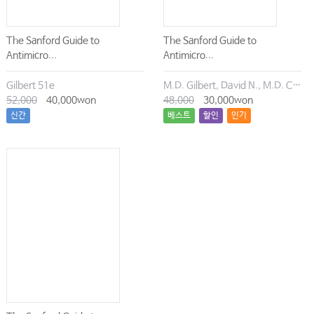
The Sanford Guide to
The Sanford Guide to
Antimicro...
Antimicro...
Gilbert 51e
M.D. Gilbert, David N., M.D. Chambers, Henry F., M.D. Eliopoulos, George M., M.D. Saag, Michael S., M.D. Pavia, Andrew T.
52,000
40,000won
48,000
30,000won
신간
베스트
할인
인기