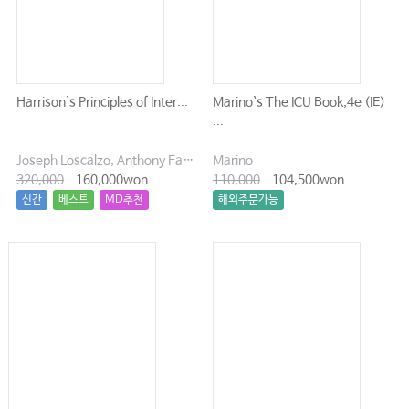
Harrison`s Principles of Inter...
Marino`s The ICU Book,4e (IE)
...
Joseph Loscalzo, Anthony Fauci, Dennis Kasper, Stephen Hauser, Dan Longo, J. Larry Jameson
Marino
320,000
160,000won
110,000
104,500won
신간
베스트
MD추천
해외주문가능