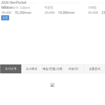
2026 56e(Pocket
Edition)
MD David N. Gilbert
박창범
이혜범
78,000
70,200won
20,000
19,000won
35,000
33
신간
도서소개
도서목차
배송/반품/교환
리뷰(0)
상품문의