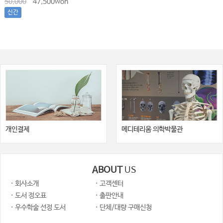
50,000
47,500won
신간
개인결제
메디테리움 의학박물관
ABOUT
US
· 회사소개
· 고객센터
· 도서 정오표
· 출판안내
· 우수학술 선정 도서
· 단체/대량 구매신청