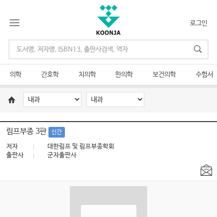
로그인
의학
간호학
치의학
한의학
보건의학
수험서
림프부종 3판
신간
저자
대한림프 및 림프부종학회
출판사
군자출판사