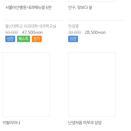
서울아산병원 내과매뉴얼 6판
인구, 양보다 질
울산대학교 의과대학 내과학교실
한정열
50,000
47,500won
30,000
28,500won
신간
베스트
인기
신간
이탈리아나
난생처음 피부과 상담