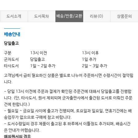
Chapter 14 운동
Chapter 15 일상생활관리
배송/반품/교환
도서소개
도서목차
리뷰(0)
상품문의
Chapter 16 림프부종 약물요법
Chapter 17 림프부종의 수술적 치료
배송안내
Chapter 18 환자 맞춤형 복합수술치료
당일출고
구분
13시 이전
13시 이후
군자도서
당일출고
1일 추가
PART V 림프부종 최신 동향
타사도서
1일 ~ 2일 추가
2일 ~ 3일 추가
Chapter 19 유방암수술 시 액와림프절수술법의 변화
고객님께서 급히 필요하신 상품은 별도로 나누어 주문하시면 수령시간이 절약됩
Chapter 20 방사선치료와 림프부종
니다.
Chapter 21 림프부종 장애평가
- 당일 13시 이전에 주문과 결제가 확인된 주문건에 대해서 당일출고를 진행합
니다. (단, 타사도서, 원서 제외되며 군자출판사에서 출간된 도서로 이뤄진 주문
Chapter 22 림프부종 연구 동향
건에 한합니다.)
- 월요일 ~ 금요일 사이에 출고가 진행되며, 토요일과 일요일, 연휴기간에는 배
송업무가 없으므로 구매에 참고 바랍니다.
INDEX
- 도서수령일의 경우 제품이 출고된 후 하루에서 이틀정도 추가되며, 배송시간
은 안내가 어렵습니다.
해외원서의 경우