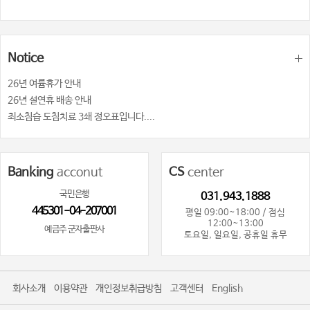
Notice
26년 여륨휴가 안내
26년 설연휴 배송 안내
최소침습 도침치료 3쇄 정오표입니다....
Banking
acconut
CS
center
국민은행
031.943.1888
445301-04-207001
평일 09:00~18:00 / 점심
12:00~13:00
예금주 군자출판사
토요일, 일요일, 공휴일 휴무
회사소개
이용약관
개인정보취급방침
고객센터
English