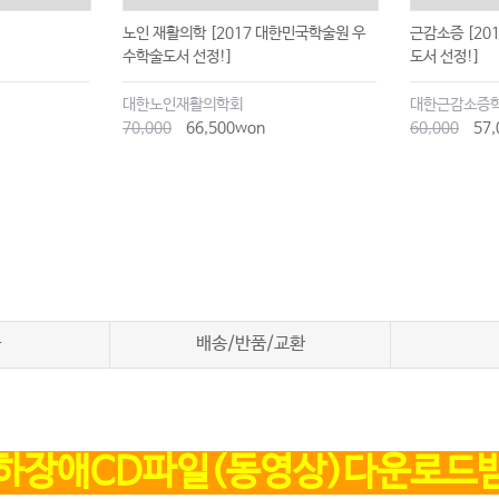
노인 재활의학 [2017 대한민국학술원 우
근감소증 [20
수학술도서 선정!]
도서 선정!]
대한노인재활의학회
대한근감소증
70,000
66,500won
60,000
57,
차
배송/반품/교환
하장애CD파일(동영상)다운로드