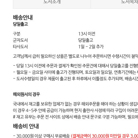
도서소개
도서목
Ⅱ. 병력 청취……………………………………53
배송안내
Ⅲ. 신체검사………………………………53
당일출고
Ⅳ. 침상 선별 검사……………………………54
구분
13시 이전
Ⅴ. 연하 기능 평가를 위한 임상 척도……………………………………55
군자도서
당일출고
타사도서
1일 ~ 2일 추가
Ⅵ. 맺음말… ………………………………58
고객님께서 급히 필요하신 상품은 별도로 나누어 주문하시면 수령시간이 절
chapter 06 비디오투시연하검사의 기초…………………………………… 61
- 당일 13시 이전에 주문과 결제가 확인된 주문건에 대해서 당일출고를 진행
Ⅰ. 비디오투시연하검사 목적 및 시행 방법…………………………61
- 월요일 ~ 금요일 사이에 출고가 진행되며, 토요일과 일요일, 연휴기간에는
Ⅱ. 비디오투시연하검사의 해석…………………………………63
- 도서수령일의 경우 제품이 출고된 후 하루에서 이틀정도 추가되며, 배송시
chapter 07 비디오투시연하검사의 비정상 소견………………………… 71
해외원서의 경우
Ⅰ. 연하 단계별 주요 이상 소견………………………………71
국내에서 재고를 보유한 업체가 없는 경우 해외주문을 해야 하는 상황이 생깁
Ⅱ. 맺음말…………………………………78
이 경우 4~5주 안에 공급이 가능하며 현지 출판사 사정에 따라 구입이 어려운
chapter 08 내시경연하검사…………………………… 81
# 재고 유무는 주문 전 사이트 상에서 배송 안내 문구로 구분 가능하며, 필요
Ⅰ. 내시경연하검사 ………………………………82
배송비 안내
Ⅱ. 맺음말…………………………………………87
- 30,000원 이상 구매시 무료배송
(결제금액이 30,000원 미만일 경우 3