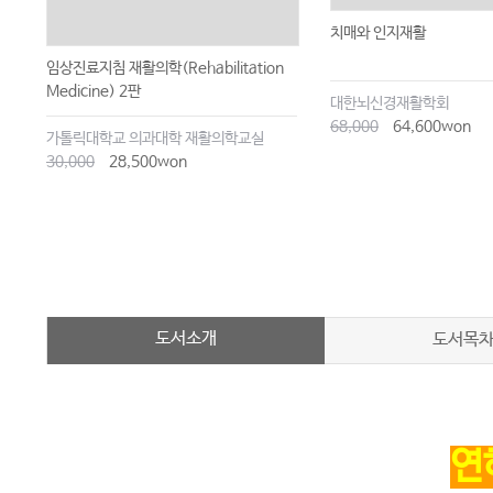
치매와 인지재활
임상진료지침 재활의학(Rehabilitation
Medicine) 2판
대한뇌신경재활학회
68,000
64,600won
가톨릭대학교 의과대학 재활의학교실
30,000
28,500won
도서소개
도서목
연