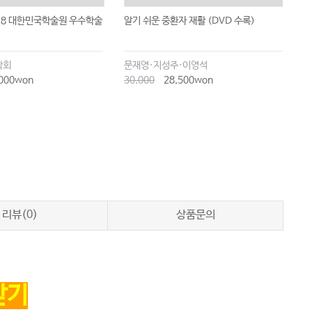
18 대한민국학술원 우수학술
알기 쉬운 중환자 재활 (DVD 수록)
암
학회
문재영·지성주·이영석
츠
000won
30,000
28,500won
3
리뷰(0)
상품문의
받기