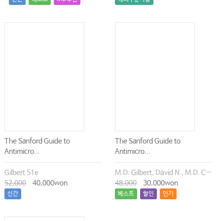
The Sanford Guide to
The Sanford Guide to
Antimicro...
Antimicro...
Gilbert 51e
M.D. Gilbert, David N., M.D. Chambers, Henry F., M.D. Eliopoulos, George M., M.D. Saag, Michael S., M.D. Pavia, Andrew T.
52,000
40,000won
48,000
30,000won
신간
베스트
할인
인기