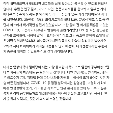
점점 첨단화되면서 방대해진 내용들을 쉽게 찾아보며 공부할 수 있도록 정리했
습니다. 수많은 연구 결과, 가이드라인, 전문교과서들을 참고하고 일부는 거의
메타분석 수준의 노력도 늘여가며 우리나라 실정에 맞는 가장 업데이트된 지식
을 실었습니다. 최근에는 NGS, 표적치료제의 확대 보급, CAR-T세포 치료 등 진
단과 치료에서 획기적인 발전이 있었습니다. 또한 올해 전 세계를 뒤흔들고 있는
COVID-19, 그 전까지 대부분의 병원에서 골칫거리였던 CPE 등 최신 감염관련
문제를 포함하여, 시험에 많이 나오지는 않더라도 그런 중요한 분야의 소개에 많
은 지면을 할애했습니다. 의사국가고시만을 목표로 간략히 정리하고 넘어가면
오히려 제대로 이해하기 어려운 내용들도 많기 때문에, 내과전문의시험 수준까
지 충분히 대비할 수 있도록 심도 깊게 정리했습니다.
내과는 임상의학의 밑바탕이 되는 가장 중요한 과목이므로 열심히 공부해놓으면
다른 과목들의 학습에도 큰 도움이 될 것입니다. 다만 인공지능, 원격의료, 해묵
은 의료수가문제, 워라밸 등에 따라 내과를 지원하는 학생이 크게 줄어든 것은 가
슴 아픈 현실입니다. COVID-19 등 점점 심각해지는 감염병들, 고령화 사회에
따른 만성질환의 증가, 기타 환경 사회적인 많은 문제들을 앞에 두고 뿌리 깊은
복지부 적폐 공무원들과도 대결해야하는 의사의 현실은 고달프지만, 묵묵히 환
자를 위해 노력하는 것만이 의사의 소명일 것입니다.