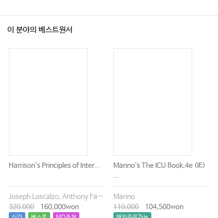
이 분야의 베스트원서
Harrison`s Principles of Inter...
Marino`s The ICU Book,4e (IE)
...
Joseph Loscalzo, Anthony Fauci, Dennis Kasper, Stephen Hauser, Dan Longo, J. Larry Jameson
Marino
320,000
160,000won
110,000
104,500won
신간
베스트
MD추천
해외주문가능