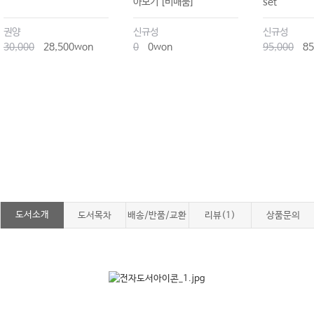
아보기 [비매품]
set
권양
신규성
신규성
30,000
28,500won
0
0won
95,000
85
도서소개
도서목차
배송/반품/교환
리뷰(1)
상품문의