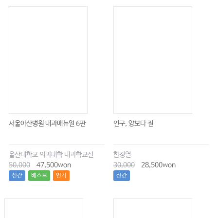
서울아산병원 내과매뉴얼 6판
인구, 양보다 질
울산대학교 의과대학 내과학교실
한정열
50,000
47,500won
30,000
28,500won
신간
베스트
인기
신간