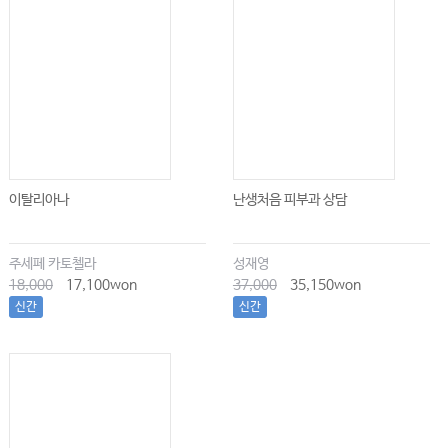
이탈리아나
난생처음 피부과 상담
주세페 카토첼라
성재영
18,000
17,100won
37,000
35,150won
신간
신간