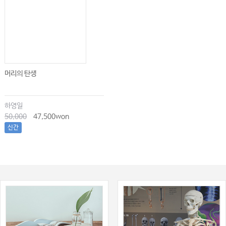
머리의 탄생
하영일
50,000
47,500won
신간