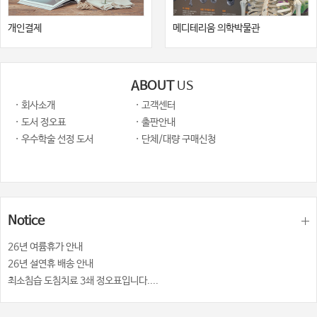
개인결제
메디테리움 의학박물관
ABOUT
US
· 회사소개
· 고객센터
· 도서 정오표
· 출판안내
· 우수학술 선정 도서
· 단체/대량 구매신청
Notice
26년 여륨휴가 안내
26년 설연휴 배송 안내
최소침습 도침치료 3쇄 정오표입니다....