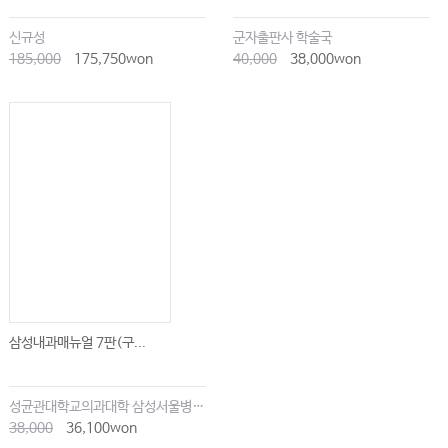
신규성
군자출판사 학술국
185,000
175,750won
40,000
38,000won
삼성내과매뉴얼 7판(구...
성균관대학교의과대학 삼성서울병원내과
38,000
36,100won