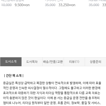
대한심폐소생협회
카미야마 신야
Adrian Vell
10,000
9,500won
35,000
33,250won
35,000
33
도서소개
도서목차
배송/반품/교환
리뷰(1)
상품문의
｜간단 책 소개｜
응급실은 특성상 급박하고 복잡한 상황이 연속적으로 발생하며, 이에 따라 효율
적인 운영과 신속한 의사결정이 필수적이다. 그럼에도 불구하고 이러한 환경에
효과적으로 대응하기 위한 지식과 리더십 역량을 통합적으로 다룬 교육 자료는
아직 충분하지 않은 것이 현실이다. 이에 본 서는 응급실 운영 전반을 총 8개의
챕터로 나누어, 리더십 원칙부터 일반 운영, 흐름 관리, 정보학, 품질 및 서비스,