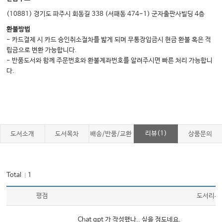
[부록 1] SCH 재난의학센터 응급실 행정 및 리더십 트레이닝 프로그램 강의
Chapter 6 대화록
(10881) 경기도 파주시 회동길 338 (서패동 474-1) 군자출판사빌딩 4층
환불방법
- 카드결제 시 카드 승인취소절차를 밟게 되며 무통장입금시 현금 환불 혹은 적
Chapter 7. 재정 및 업무상과실
립금으로 변환 가능합니다.
1 비지니스 계획 개발하기
- 반품도서와 함께 주문번호와 환불계좌번호를 알려주시면 빠른 처리 가능합니
다.
2 재정적으로 성공적인 응급실
3 인센티브를 통한 의사 수행력 최적화하기
4 인센티브를 통한 간호사 수행력 최적화하기
5 개인을 위한 재정 계획
6 실전에서의 업무상 과실 리스크 관리
리뷰(1)
도서소개
도서목차
배송/반품/교환
상품문의
[부록 1] 경기 침체기 서비스에서의 비용 절감 및 개선 전략
[부록 2] 미국의 의료보험시스템, 응급실, 및 다양한 세계 국가의 병원 재정시스
템 토의
Total
1
｜
[부록 3] SCH 재난의학센터 응급실 행정 및 리더십 트레이닝 프로그램 강의
평점
도서리뷰
Chapter 7 대화록
Chat gpt 가 작성했나.. 싶을 정도네요.