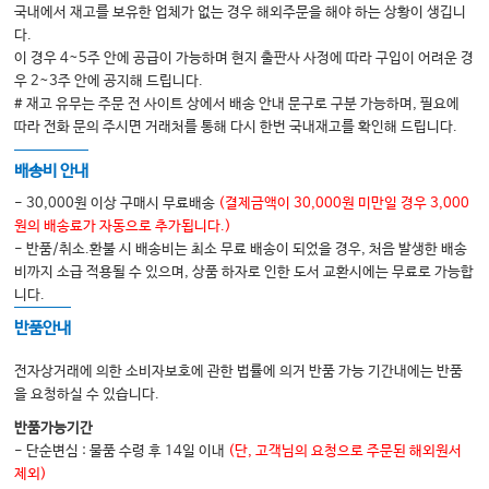
국내에서 재고를 보유한 업체가 없는 경우 해외주문을 해야 하는 상황이 생깁니
7 군사 응급의학
다.
8 독립형 응급실
이 경우 4~5주 안에 공급이 가능하며 현지 출판사 사정에 따라 구입이 어려운 경
우 2~3주 안에 공지해 드립니다.
9 스포츠 의학
# 재고 유무는 주문 전 사이트 상에서 배송 안내 문구로 구분 가능하며, 필요에
10 노인 응급실
따라 전화 문의 주시면 거래처를 통해 다시 한번 국내재고를 확인해 드립니다.
11 응급 의료 서비스에서의 진료 다각화
배송비 안내
12 항공 의료 서비스 및 시설 간 지상 수송
- 30,000원 이상 구매시 무료배송
(결제금액이 30,000원 미만일 경우 3,000
13 생애 말기 문제
원의 배송료가 자동으로 추가됩니다.)
- 반품/취소.환불 시 배송비는 최소 무료 배송이 되었을 경우, 처음 발생한 배송
14 오피오이드 감소 이니셔티브의 실질적인 구현
비까지 소급 적용될 수 있으며, 상품 하자로 인한 도서 교환시에는 무료로 가능합
15 응급실 초음파의 개발 및 구현
니다.
16 시골의 응급실
반품안내
[부록 1] SCH 재난의학센터 응급실 행정 및 리더십 트레이닝 프로그램 강의
전자상거래에 의한 소비자보호에 관한 법률에 의거 반품 가능 기간내에는 반품
Chapter 4 대화록25 치료의 합병증
을 요청하실 수 있습니다.
반품가능기간
Chapter 5. 운영 – 정보학
- 단순변심 : 물품 수령 후 14일 이내
(단, 고객님의 요청으로 주문된 해외원서
제외)
1 임상 정보학 소개