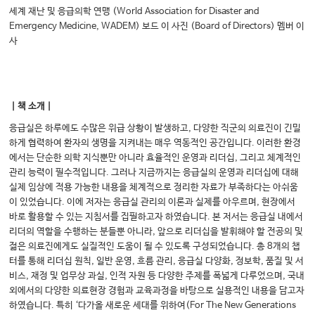
세계 재난 및 응급의학 연맹 (World Association for Disaster and
Emergency Medicine, WADEM) 보드 이 사진 (Board of Directors) 멤버 이
사
｜책 소개｜
응급실은 하루에도 수많은 위급 상황이 발생하고, 다양한 직군의 의료진이 긴밀
하게 협력하여 환자의 생명을 지켜내는 매우 역동적인 공간입니다. 이러한 환경
에서는 단순한 의학 지식뿐만 아니라 효율적인 운영과 리더십, 그리고 체계적인
관리 능력이 필수적입니다. 그러나 지금까지는 응급실의 운영과 리더십에 대해
실제 임상에 적용 가능한 내용을 체계적으로 정리한 자료가 부족하다는 아쉬움
이 있었습니다. 이에 저자는 응급실 관리의 이론과 실제를 아우르며, 현장에서
바로 활용할 수 있는 지침서를 집필하고자 하였습니다. 본 저서는 응급실 내에서
리더의 역할을 수행하는 분들뿐 아니라, 앞으로 리더십을 발휘해야 할 전공의 및
젊은 의료진에게도 실질적인 도움이 될 수 있도록 구성되었습니다. 총 8개의 챕
터를 통해 리더십 원칙, 일반 운영, 흐름 관리, 응급실 다양화, 정보학, 품질 및 서
비스, 재정 및 업무상 과실, 인적 자원 등 다양한 주제를 폭넓게 다루었으며, 국내
외에서의 다양한 의료현장 경험과 교육과정을 바탕으로 실용적인 내용을 담고자
하였습니다. 특히 ‘다가올 새로운 세대를 위하여(For The New Generations