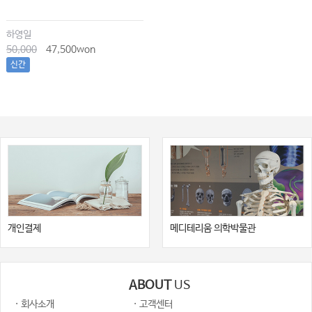
하영일
50,000
47,500won
신간
개인결제
메디테리움 의학박물관
ABOUT
US
· 회사소개
· 고객센터