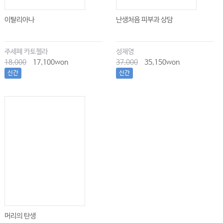
이탈리아나
난생처음 피부과 상담
주세페 카토첼라
성재영
18,000
17,100won
37,000
35,150won
신간
신간
머리의 탄생