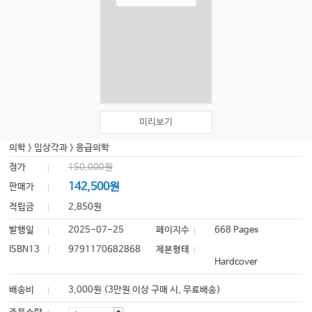
미리보기
의학
>
임상각과
>
응급의학
정가
150,000원
142,500원
판매가
적립금
2,850원
발행일
2025-07-25
페이지수
668 Pages
ISBN13
9791170682868
제본형태
Hardcover
배송비
3,000원 (3만원 이상 구매 시, 무료배송)