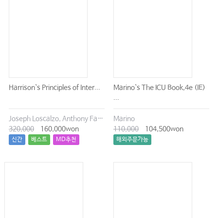
Harrison`s Principles of Inter...
Marino`s The ICU Book,4e (IE)
...
Joseph Loscalzo, Anthony Fauci, Dennis Kasper, Stephen Hauser, Dan Longo, J. Larry Jameson
Marino
320,000
160,000won
110,000
104,500won
신간
베스트
MD추천
해외주문가능