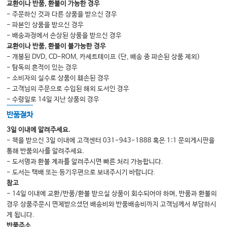
교환이나 반품, 환불이 가능한 경우
2 전자 건강 기록
- 주문하신 것과 다른 상품을 받으신 경우
- 파본인 상품을 받으신 경우
3 데이터 수집 및 분석
- 배송과정에서 손상된 상품을 받으신 경우
4 필수 지원 도구 및 기술
교환이나 반품, 환불이 불가능한 경우
- 개봉된 DVD, CD-ROM, 카세트테이프 (단, 배송 중 파손된 상품 제외)
5 의학에서의 소셜 미디어
- 탐독의 흔적이 있는 경우
6 응급의료의 신기술과 응용
- 소비자의 실수로 상품이 훼손된 경우
- 고객님의 주문으로 수입된 해외 도서인 경우
[부록 1] SCH 재난의학센터 응급실 행정 및 리더십 트레이닝 프로그램 강의
- 수령일로 14일 지난 상품의 경우
Chapter 5 대화록
반품절차
3일 이내에 알려주세요.
Chapter 6. 품질과 서비스
- 책을 받으신 3일 이내에 고객센터 031-943-1888 혹은 1:1 문의게시판을
1 환자경험: 생존 기술 접근
통해 반품의사를 알려주세요.
- 도서명과 환불 계좌를 알려주시면 빠른 처리 가능합니다.
2 The A-Team TOOLKITTM
- 도서는 택배 또는 등기우편으로 보내주시기 바랍니다.
3 민원 관리
참고
- 14일 이내에 교환/반품/환불 받으실 상품이 회수되어야 하며, 반품과 환불의
4 상호 책임감을 통한 퍼포먼스의 개선
경우 상품주문시 면제받으셨던 배송비와 반품배송비까지 고객님께서 부담하시
5 환자 안전 및 에러 감소
게 됩니다.
반품주소