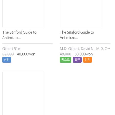
The Sanford Guide to
The Sanford Guide to
Antimicro...
Antimicro...
Gilbert 51e
M.D. Gilbert, David N., M.D. Chambers, Henry F., M.D. Eliopoulos, George M., M.D. Saag, Michael S., M.D. Pavia, Andrew T.
52,000
40,000won
48,000
30,000won
신간
베스트
할인
인기