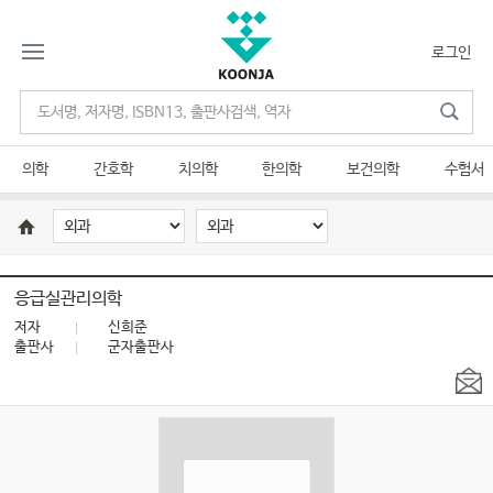
로그인
의학
간호학
치의학
한의학
보건의학
수험서
응급실관리의학
저자
신희준
출판사
군자출판사