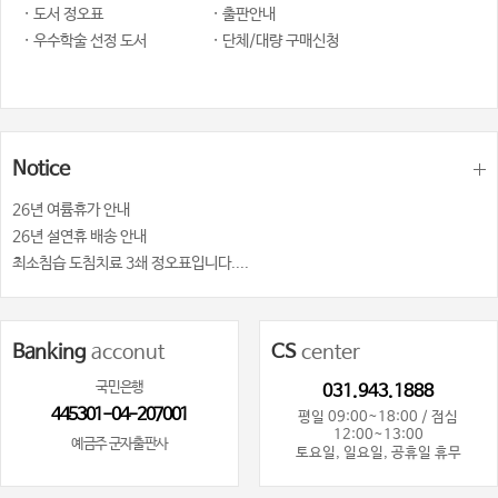
· 도서 정오표
· 출판안내
· 우수학술 선정 도서
· 단체/대량 구매신청
Notice
26년 여륨휴가 안내
26년 설연휴 배송 안내
최소침습 도침치료 3쇄 정오표입니다....
Banking
acconut
CS
center
국민은행
031.943.1888
445301-04-207001
평일 09:00~18:00 / 점심
12:00~13:00
예금주 군자출판사
토요일, 일요일, 공휴일 휴무