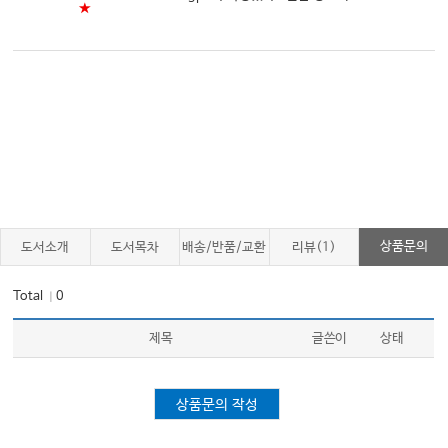
★
Chapter 8. 인적 자원
1 인적 자원 관리: 기본원칙
2 의사 모집, 자격 평가 및 오리엔테이션
3 간호사 모집, 자격 평가 및 오리엔테이션
4 번아웃: 진단, 치료, 및 예방
5 Late Career Toolkit
A-Z 주요 영어 약어 및 풀텀 (한글 용어)
상품문의
도서소개
도서목차
배송/반품/교환
리뷰(1)
Index
Total
0
｜
제목
글쓴이
상태
상품문의 작성