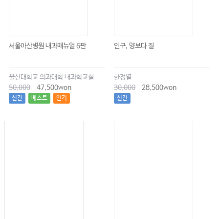
서울아산병원 내과매뉴얼 6판
인구, 양보다 질
울산대학교 의과대학 내과학교실
한정열
50,000
47,500won
30,000
28,500won
신간
베스트
인기
신간