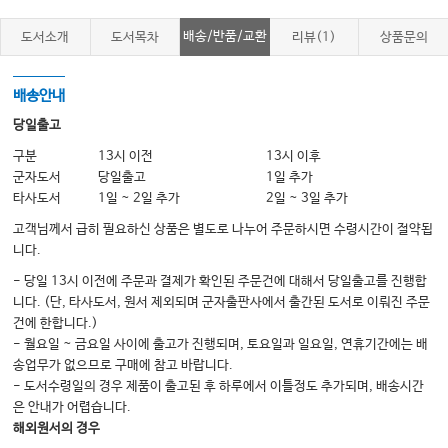
2 환자 흐름 원칙
배송/반품/교환
도서소개
도서목차
리뷰(1)
상품문의
3 환자 처리 과정 최적화하기
4 대기관리: 기다림의 심리학
배송안내
5 최대 수용 능력에 대한 효과적인 대응
당일출고
6 흐름을 개선하기 위한 혁신적인 전략
구분
13시 이전
13시 이후
[부록 1] SCH 재난의학센터 응급실 행정 및 리더십 트레이닝 프로그램 강의
군자도서
당일출고
1일 추가
Chapter 3 대화록
타사도서
1일 ~ 2일 추가
2일 ~ 3일 추가
고객님께서 급히 필요하신 상품은 별도로 나누어 주문하시면 수령시간이 절약됩
Chapter 4. 운영 – 응급실 다양화
니다.
1 중독 관리 센터 및 의료 독성학
- 당일 13시 이전에 주문과 결제가 확인된 주문건에 대해서 당일출고를 진행합
니다. (단, 타사도서, 원서 제외되며 군자출판사에서 출간된 도서로 이뤄진 주문
2 소아응급의료: 질과 준비성 향상
건에 한합니다.)
3 해저 및 고압 의학
- 월요일 ~ 금요일 사이에 출고가 진행되며, 토요일과 일요일, 연휴기간에는 배
송업무가 없으므로 구매에 참고 바랍니다.
4 응급 치료에서의 행동 건강
- 도서수령일의 경우 제품이 출고된 후 하루에서 이틀정도 추가되며, 배송시간
5 병원 의학
은 안내가 어렵습니다.
해외원서의 경우
6 재난 계획 및 대응