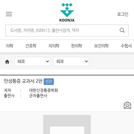
로그인
의학
간호학
치의학
한의학
보건의학
수험서
만성통증 교과서 2판
신간
저자
대한신경통증학회
출판사
군자출판사