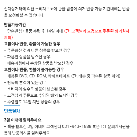
33 요추와 천추의 도수치료
전자상거래에 의한 소비자보호에 관한 법률에 의거 반품 가능 기간내에는 반품
을 요청하실 수 있습니다.
부록 보험지침
반품가능기간
- 단순변심 : 물품 수령 후 14일 이내
(단, 고객님의 요청으로 주문된 해외원서
[참고자료] 신경차단술 관련 고시 및 안내사항
제외)
[참고자료] 2024년 제13차 중심조 회의 결과
교환이나 반품, 환불이 가능한 경우
- 주문하신 것과 다른 상품을 받으신 경우
- 파본인 상품을 받으신 경우
INDEX
- 배송과정에서 손상된 상품을 받으신 경우
교환이나 반품, 환불이 불가능한 경우
- 개봉된 DVD, CD-ROM, 카세트테이프 (단, 배송 중 파손된 상품 제외)
- 탐독의 흔적이 있는 경우
- 소비자의 실수로 상품이 훼손된 경우
- 고객님의 주문으로 수입된 해외 도서인 경우
- 수령일로 14일 지난 상품의 경우
반품절차
3일 이내에 알려주세요.
- 책을 받으신 3일 이내에 고객센터 031-943-1888 혹은 1:1 문의게시판을
통해 반품의사를 알려주세요.