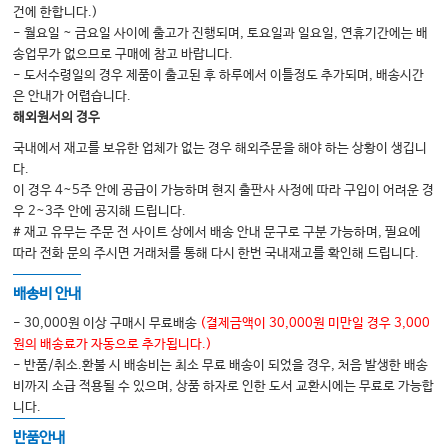
건에 한합니다.)
- 월요일 ~ 금요일 사이에 출고가 진행되며, 토요일과 일요일, 연휴기간에는 배
송업무가 없으므로 구매에 참고 바랍니다.
Part 5. 증식치료
- 도서수령일의 경우 제품이 출고된 후 하루에서 이틀정도 추가되며, 배송시간
25 증식치료의 개론
은 안내가 어렵습니다.
해외원서의 경우
26 경추부의 증식치료
국내에서 재고를 보유한 업체가 없는 경우 해외주문을 해야 하는 상황이 생깁니
27 요추부의 증식치료
다.
이 경우 4~5주 안에 공급이 가능하며 현지 출판사 사정에 따라 구입이 어려운 경
우 2~3주 안에 공지해 드립니다.
Part 6. 충격파 치료
# 재고 유무는 주문 전 사이트 상에서 배송 안내 문구로 구분 가능하며, 필요에
28 체외충격파 치료의 개론
따라 전화 문의 주시면 거래처를 통해 다시 한번 국내재고를 확인해 드립니다.
29 척추 체외충격파 치료의 실제
배송비 안내
- 30,000원 이상 구매시 무료배송
(결제금액이 30,000원 미만일 경우 3,000
Part 7. 도수치료
원의 배송료가 자동으로 추가됩니다.)
- 반품/취소.환불 시 배송비는 최소 무료 배송이 되었을 경우, 처음 발생한 배송
30 도수치료의 역사
비까지 소급 적용될 수 있으며, 상품 하자로 인한 도서 교환시에는 무료로 가능합
31 경추의 도수치료
니다.
32 늑골과 흉추의 도수치료
반품안내