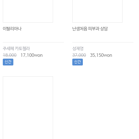
이탈리아나
난생처음 피부과 상담
주세페 카토첼라
성재영
18,000
17,100won
37,000
35,150won
신간
신간