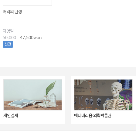
머리의 탄생
하영일
50,000
47,500won
신간
개인결제
메디테리움 의학박물관