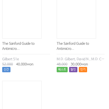
The Sanford Guide to
The Sanford Guide to
Antimicro...
Antimicro...
Gilbert 51e
M.D. Gilbert, David N., M.D. Chambers, Henry F., M.D. Eliopoulos, George M., M.D. Saag, Michael S., M.D. Pavia, Andrew T.
52,000
40,000won
48,000
30,000won
신간
베스트
할인
인기