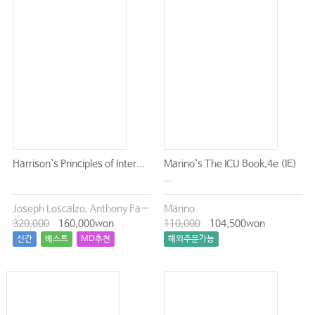
Harrison`s Principles of Inter...
Marino`s The ICU Book,4e (IE)
...
Joseph Loscalzo, Anthony Fauci, Dennis Kasper, Stephen Hauser, Dan Longo, J. Larry Jameson
Marino
320,000
160,000won
110,000
104,500won
신간
베스트
MD추천
해외주문가능