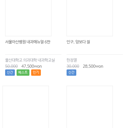
서울아산병원 내과매뉴얼 6판
인구, 양보다 질
울산대학교 의과대학 내과학교실
한정열
50,000
47,500won
30,000
28,500won
신간
베스트
인기
신간