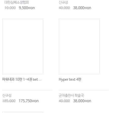
대한심폐소생협회
신규성
10,000
9,500won
40,000
38,000won
파워내과 10판 1-4권 set ...
Hyper text 4판
신규성
군자출판사 학술국
185,000
175,750won
40,000
38,000won