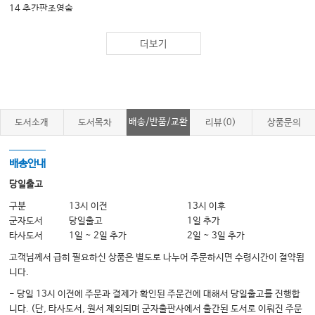
14 추간판조영술
더보기
Part 3. 척추통증의 고급 시술
15 척수신경자극기설치술
16 고주파를 이용한 디스크내 치료법
17 경피적 척추성형술과 척추후굴풍선 복원술
배송/반품/교환
도서소개
도서목차
리뷰(0)
상품문의
18 경피적 경막외강 신경성형술
19 내시경수술
배송안내
당일출고
Part 4. 초음파 유도 척추치료
구분
13시 이전
13시 이후
군자도서
당일출고
1일 추가
20 초음파를 이용한 척추치료의 개론
타사도서
1일 ~ 2일 추가
2일 ~ 3일 추가
21 경추의 초음파 검사 및 초음파 유도하 주사 치료
고객님께서 급히 필요하신 상품은 별도로 나누어 주문하시면 수령시간이 절약됩
22 흉추의 초음파 검사 및 초음파 유도하 주사 치료
니다.
23 요추의 초음파 검사 및 초음파 유도하 주사 치료
- 당일 13시 이전에 주문과 결제가 확인된 주문건에 대해서 당일출고를 진행합
니다. (단, 타사도서, 원서 제외되며 군자출판사에서 출간된 도서로 이뤄진 주문
24 천추의 초음파 검사 및 초음파 유도하 주사 치료