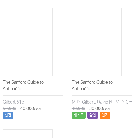
The Sanford Guide to
The Sanford Guide to
Antimicro...
Antimicro...
Gilbert 51e
M.D. Gilbert, David N., M.D. Chambers, Henry F., M.D. Eliopoulos, George M., M.D. Saag, Michael S., M.D. Pavia, Andrew T.
52,000
40,000won
48,000
30,000won
신간
베스트
할인
인기