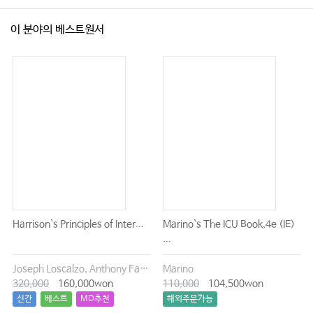
이 분야의 베스트원서
Harrison`s Principles of Inter...
Marino`s The ICU Book,4e (IE)
...
Joseph Loscalzo, Anthony Fauci, Dennis Kasper, Stephen Hauser, Dan Longo, J. Larry Jameson
Marino
320,000
160,000won
110,000
104,500won
신간
베스트
MD추천
해외주문가능