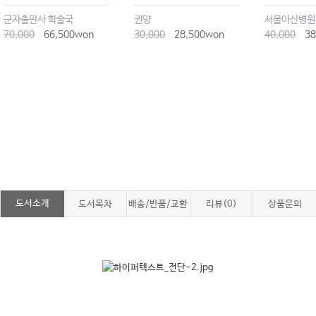
군자출판사 학술국
권양
서울아산병원
70,000
66,500won
30,000
28,500won
40,000
38
도서소개
도서목차
배송/반품/교환
리뷰(0)
상품문의