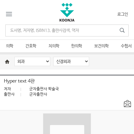
로그인
의학
간호학
치의학
한의학
보건의학
수험서
Hyper text 4판
저자
군자출판사 학술국
출판사
군자출판사