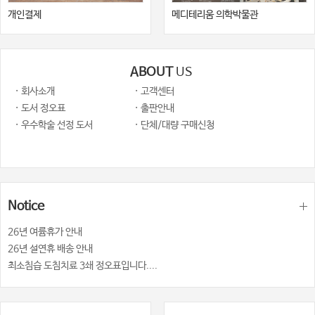
개인결제
메디테리움 의학박물관
ABOUT
US
· 회사소개
· 고객센터
· 도서 정오표
· 출판안내
· 우수학술 선정 도서
· 단체/대량 구매신청
Notice
26년 여륨휴가 안내
26년 설연휴 배송 안내
최소침습 도침치료 3쇄 정오표입니다....