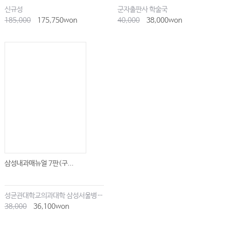
신규성
군자출판사 학술국
185,000
175,750won
40,000
38,000won
삼성내과매뉴얼 7판(구...
성균관대학교의과대학 삼성서울병원내과
38,000
36,100won