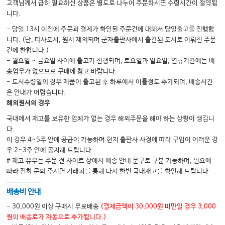
고객님께서 급히 필요하신 상품은 별도로 나누어 주문하시면 수령시간이 절약됩
5. 신요로
니다.
6. 혈액 & 종양 & 면역
- 당일 13시 이전에 주문과 결제가 확인된 주문건에 대해서 당일출고를 진행합
니다. (단, 타사도서, 원서 제외되며 군자출판사에서 출간된 도서로 이뤄진 주문
7. 내분비 & 기타
건에 한합니다.)
8. 심장학
- 월요일 ~ 금요일 사이에 출고가 진행되며, 토요일과 일요일, 연휴기간에는 배
송업무가 없으므로 구매에 참고 바랍니다.
9. 호흡기 & 알레르기
- 도서수령일의 경우 제품이 출고된 후 하루에서 이틀정도 추가되며, 배송시간
10. 소화기
은 안내가 어렵습니다.
해외원서의 경우
11. 정신과
국내에서 재고를 보유한 업체가 없는 경우 해외주문을 해야 하는 상황이 생깁니
다.
이 경우 4~5주 안에 공급이 가능하며 현지 출판사 사정에 따라 구입이 어려운 경
우 2~3주 안에 공지해 드립니다.
# 재고 유무는 주문 전 사이트 상에서 배송 안내 문구로 구분 가능하며, 필요에
따라 전화 문의 주시면 거래처를 통해 다시 한번 국내재고를 확인해 드립니다.
배송비 안내
- 30,000원 이상 구매시 무료배송
(결제금액이 30,000원 미만일 경우 3,000
원의 배송료가 자동으로 추가됩니다.)