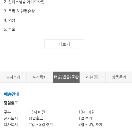
2. 심폐소생술 가이드라인
3. 음독 & 한랭손상
4. 외상
5. 수술
더보기
Chapter 3 산과·부인과
1. 산과
2. 산부인과 해부학 & 여성호르몬
3. 부인과
배송/반품/교환
도서소개
도서목차
리뷰(0)
상품문의
Chapter 4 소아청소년과
배송안내
1. 총론
당일출고
2. 신경계
구분
13시 이전
13시 이후
군자도서
당일출고
1일 추가
3. 감염질환
타사도서
1일 ~ 2일 추가
2일 ~ 3일 추가
4. 근골격계