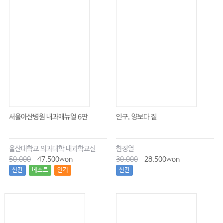
서울아산병원 내과매뉴얼 6판
인구, 양보다 질
울산대학교 의과대학 내과학교실
한정열
50,000
47,500won
30,000
28,500won
신간
베스트
인기
신간