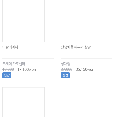
이탈리아나
난생처음 피부과 상담
주세페 카토첼라
성재영
18,000
17,100won
37,000
35,150won
신간
신간