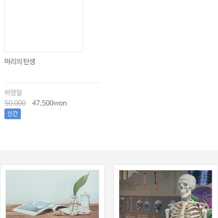
머리의 탄생
하영일
50,000
47,500won
신간