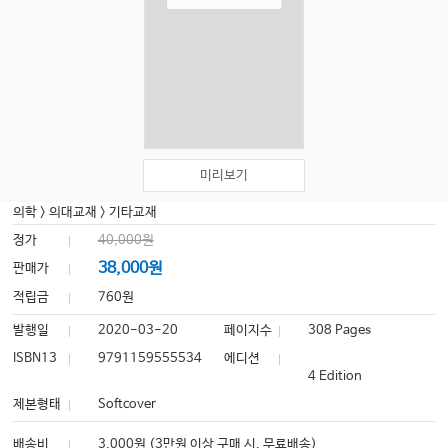
미리보기
의학
>
의대교재
>
기타교재
정가
40,000원
38,000원
판매가
적립금
760원
발행일
2020-03-20
페이지수
308 Pages
ISBN13
9791159555534
에디션
4 Edition
제본형태
Softcover
배송비
3,000원 (3만원 이상 구매 시, 무료배송)