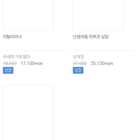
이탈리아나
난생처음 피부과 상담
주세페 카토첼라
성재영
18,000
17,100won
37,000
35,150won
신간
신간