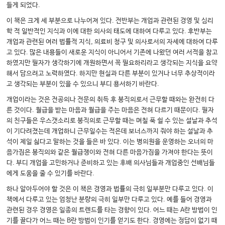
들게 되었다.
이 책은 크게 세 부분으로 나누어져 있다. 전반부는 개업과 관련된 경영 및 심리
학 적 일반적인 지식과 이에 대한 의사의 태도에 대하여 다루고 있다. 후반부는
개업과 관련된 여러 법률적 지식, 의료비 청구 및 의사로서의 자세에 대하여 다루
고 있다. 많은 내용들이 새로운 지식이 아니어서 기존에 나왔던 여러 서적을 참고
하였지만 필자가 생각하기에 개원하면서 꼭 필요하리라고 생각되는 지식을 요약
해서 담으려고 노력하였다. 하지만 현실과 다른 부분이 있거나 너무 추상적이라
고 생각되는 부분이 있을 수 있으니 부디 용서하기 바란다.
개업이라는 것은 전공의나 전문의 취득 후 봉직의로서 근무할 때와는 완전히 다
른 것이다. 월급을 받는 마음과 월급을 주는 마음은 전혀 다르기 때문이다. 필자
의 친구들은 우스갯소리로 봉직의로 근무할 때는 며칠 푹 쉴 수 있는 설날과 추석
이 기다려졌는데 개업하니 근무일수는 적은데 보너스까지 줘야 하는 설날과 추
석이 제일 싫다고 말하는 것을 들은 바 있다. 이는 병의원을 운영하는 오너의 마
음가짐은 봉직의와 같은 월급쟁이와 전혀 다른 마음가짐을 가져야 한다는 뜻이
다. 부디 개업을 고민하거나 준비하고 있는 후배 의사님들과 개업중인 선배님들
에게 도움을 줄 수 있기를 바란다.
하나 알아두어야 할 것은 이 책은 경영과 법률의 극히 일부분만 다루고 있다. 이
책에서 다루고 있는 엄청난 분량의 극히 일부만 다루고 있다. 예를 들어 경영과
관련된 경우 경영은 일종의 트렌드를 타는 경향이 있다. 어느 때는 A란 방법이 인
기를 끌다가 어느 때는 B란 방법이 인기를 얻기도 한다. 경영에는 정답이 없기 때