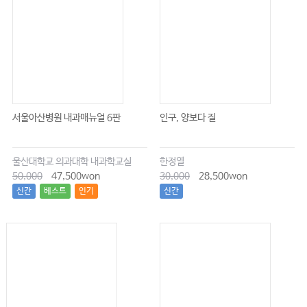
서울아산병원 내과매뉴얼 6판
인구, 양보다 질
울산대학교 의과대학 내과학교실
한정열
50,000
47,500won
30,000
28,500won
신간
베스트
인기
신간