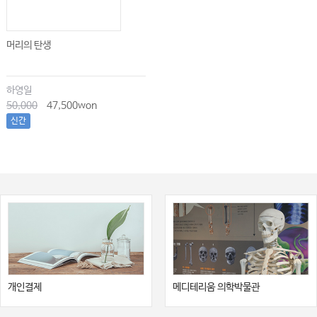
머리의 탄생
하영일
50,000
47,500won
신간
개인결제
메디테리움 의학박물관