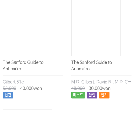
The Sanford Guide to
The Sanford Guide to
Antimicro...
Antimicro...
Gilbert 51e
M.D. Gilbert, David N., M.D. Chambers, Henry F., M.D. Eliopoulos, George M., M.D. Saag, Michael S., M.D. Pavia, Andrew T.
52,000
40,000won
48,000
30,000won
신간
베스트
할인
인기