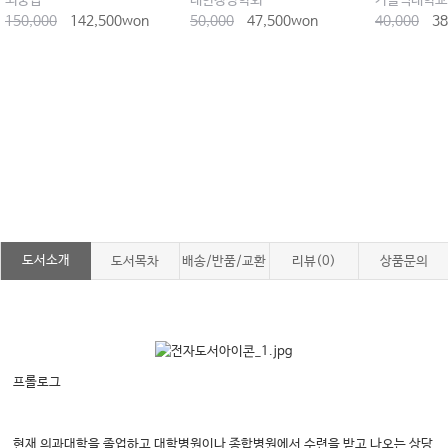
최중립
대한창상학회
150,000
142,500won
50,000
47,500won
40,000
38
도서소개
도서목차
배송/반품/교환
리뷰(0)
상품문의
프롤로그
현재 의과대학을 졸업하고 대학병원이나 종합병원에서 수련을 받고 나오는 상당