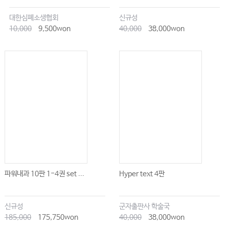
대한심폐소생협회
신규성
10,000
9,500won
40,000
38,000won
파워내과 10판 1-4권 set ...
Hyper text 4판
신규성
군자출판사 학술국
185,000
175,750won
40,000
38,000won