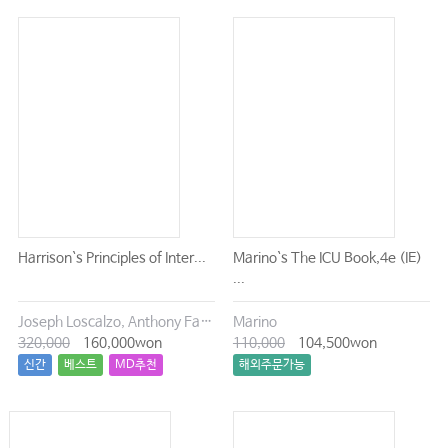
Harrison`s Principles of Inter...
Marino`s The ICU Book,4e (IE)
...
Joseph Loscalzo, Anthony Fauci, Dennis Kasper, Stephen Hauser, Dan Longo, J. Larry Jameson
Marino
320,000
160,000won
110,000
104,500won
신간
베스트
MD추천
해외주문가능