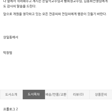
나 옆에서 격려해주고 계시는 손일석교수님과 황희정교수님, 김동희선생님에게
도 감사의 말씀을 드린다.
앞으로 개원을 생각하고 있는 모든 전공의와 전임의에게 행운이 깃들기 바란다.
상일동에서
박창범
도서목차
도서소개
배송/반품/교환
리뷰(0)
상품문의
프롤로그 2