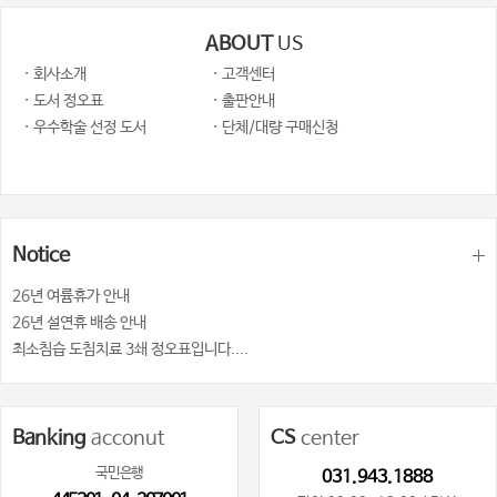
ABOUT
US
· 회사소개
· 고객센터
· 도서 정오표
· 출판안내
· 우수학술 선정 도서
· 단체/대량 구매신청
Notice
26년 여륨휴가 안내
26년 설연휴 배송 안내
최소침습 도침치료 3쇄 정오표입니다....
Banking
acconut
CS
center
국민은행
031.943.1888