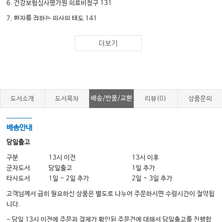
6. 건강보험심사평가원 의료비청구 131
7. 환자를 접하는 의사의 태도 141
8. 사회인으로서 의사의 역할과 책임 145
더보기
에필로그 149
배송/반품/교환
도서소개
도서목차
리뷰(0)
상품문의
배송안내
당일출고
구분
13시 이전
13시 이후
군자도서
당일출고
1일 추가
타사도서
1일 ~ 2일 추가
2일 ~ 3일 추가
고객님께서 급히 필요하신 상품은 별도로 나누어 주문하시면 수령시간이 절약됩
니다.
- 당일 13시 이전에 주문과 결제가 확인된 주문건에 대해서 당일출고를 진행합