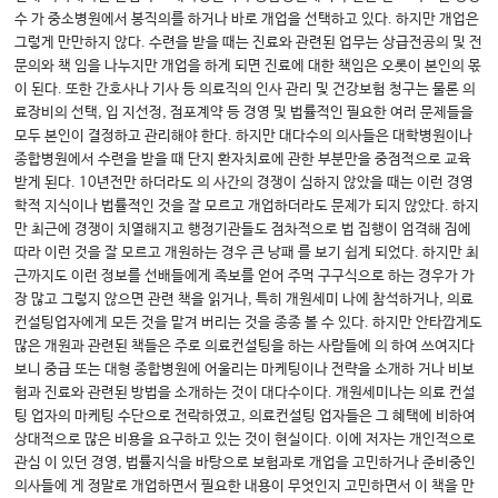
수 가 중소병원에서 봉직의를 하거나 바로 개업을 선택하고 있다. 하지만 개업은
그렇게 만만하지 않다. 수련을 받을 때는 진료와 관련된 업무는 상급전공의 및 전
문의와 책 임을 나누지만 개업을 하게 되면 진료에 대한 책임은 오롯이 본인의 몫
이 된다. 또한 간호사나 기사 등 의료직의 인사 관리 및 건강보험 청구는 물론 의
료장비의 선택, 입 지선정, 점포계약 등 경영 및 법률적인 필요한 여러 문제들을
모두 본인이 결정하고 관리해야 한다. 하지만 대다수의 의사들은 대학병원이나
종합병원에서 수련을 받을 때 단지 환자치료에 관한 부분만을 중점적으로 교육
받게 된다. 10년전만 하더라도 의 사간의 경쟁이 심하지 않았을 때는 이런 경영
학적 지식이나 법률적인 것을 잘 모르고 개업하더라도 문제가 되지 않았다. 하지
만 최근에 경쟁이 치열해지고 행정기관들도 점차적으로 법 집행이 엄격해 짐에
따라 이런 것을 잘 모르고 개원하는 경우 큰 낭패 를 보기 쉽게 되었다. 하지만 최
근까지도 이런 정보를 선배들에게 족보를 얻어 주먹 구구식으로 하는 경우가 가
장 많고 그렇지 않으면 관련 책을 읽거나, 특히 개원세미 나에 참석하거나, 의료
컨설팅업자에게 모든 것을 맡겨 버리는 것을 종종 볼 수 있다. 하지만 안타깝게도
많은 개원과 관련된 책들은 주로 의료컨설팅을 하는 사람들에 의 하여 쓰여지다
보니 중급 또는 대형 종합병원에 어울리는 마케팅이나 전략을 소개하 거나 비보
험과 진료와 관련된 방법을 소개하는 것이 대다수이다. 개원세미나는 의료 컨설
팅 업자의 마케팅 수단으로 전락하였고, 의료컨설팅 업자들은 그 혜택에 비하여
상대적으로 많은 비용을 요구하고 있는 것이 현실이다. 이에 저자는 개인적으로
관심 이 있던 경영, 법률지식을 바탕으로 보험과로 개업을 고민하거나 준비중인
의사들에 게 정말로 개업하면서 필요한 내용이 무엇인지 고민하면서 이 책을 만