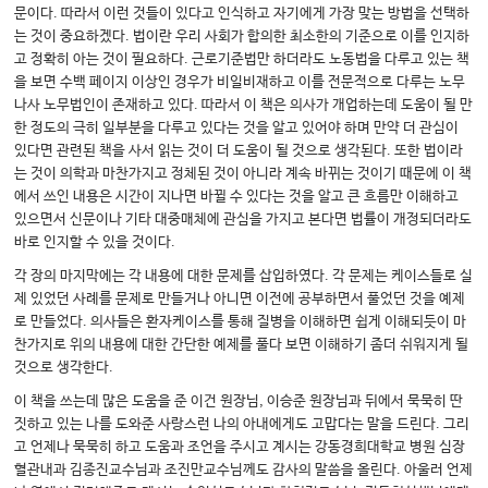
문이다. 따라서 이런 것들이 있다고 인식하고 자기에게 가장 맞는 방법을 선택하
는 것이 중요하겠다. 법이란 우리 사회가 합의한 최소한의 기준으로 이를 인지하
고 정확히 아는 것이 필요하다. 근로기준법만 하더라도 노동법을 다루고 있는 책
을 보면 수백 페이지 이상인 경우가 비일비재하고 이를 전문적으로 다루는 노무
나사 노무법인이 존재하고 있다. 따라서 이 책은 의사가 개업하는데 도움이 될 만
한 정도의 극히 일부분을 다루고 있다는 것을 알고 있어야 하며 만약 더 관심이
있다면 관련된 책을 사서 읽는 것이 더 도움이 될 것으로 생각된다. 또한 법이라
는 것이 의학과 마찬가지고 정체된 것이 아니라 계속 바뀌는 것이기 때문에 이 책
에서 쓰인 내용은 시간이 지나면 바뀔 수 있다는 것을 알고 큰 흐름만 이해하고
있으면서 신문이나 기타 대중매체에 관심을 가지고 본다면 법률이 개정되더라도
바로 인지할 수 있을 것이다.
각 장의 마지막에는 각 내용에 대한 문제를 삽입하였다. 각 문제는 케이스들로 실
제 있었던 사례를 문제로 만들거나 아니면 이전에 공부하면서 풀었던 것을 예제
로 만들었다. 의사들은 환자케이스를 통해 질병을 이해하면 쉽게 이해되듯이 마
찬가지로 위의 내용에 대한 간단한 예제를 풀다 보면 이해하기 좀더 쉬워지게 될
것으로 생각한다.
이 책을 쓰는데 많은 도움을 준 이건 원장님, 이승준 원장님과 뒤에서 묵묵히 딴
짓하고 있는 나를 도와준 사랑스런 나의 아내에게도 고맙다는 말을 드린다. 그리
고 언제나 묵묵히 하고 도움과 조언을 주시고 계시는 강동경희대학교 병원 심장
혈관내과 김종진교수님과 조진만교수님께도 감사의 말씀을 올린다. 아울러 언제