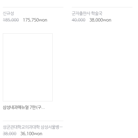
신규성
군자출판사 학술국
185,000
175,750won
40,000
38,000won
삼성내과매뉴얼 7판(구...
성균관대학교의과대학 삼성서울병원내과
38,000
36,100won