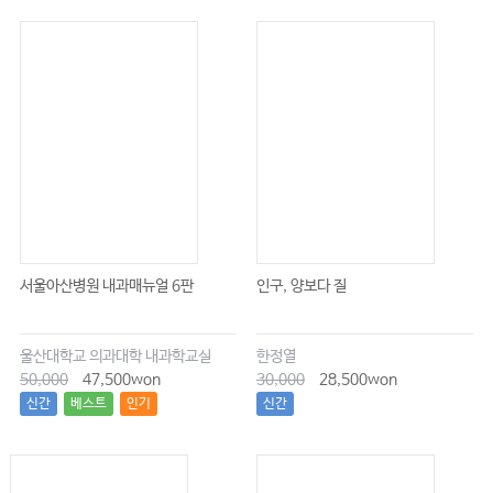
서울아산병원 내과매뉴얼 6판
인구, 양보다 질
울산대학교 의과대학 내과학교실
한정열
50,000
47,500won
30,000
28,500won
신간
베스트
인기
신간