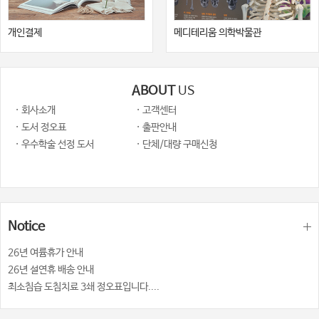
개인결제
메디테리움 의학박물관
ABOUT
US
· 회사소개
· 고객센터
· 도서 정오표
· 출판안내
· 우수학술 선정 도서
· 단체/대량 구매신청
Notice
26년 여륨휴가 안내
26년 설연휴 배송 안내
최소침습 도침치료 3쇄 정오표입니다....