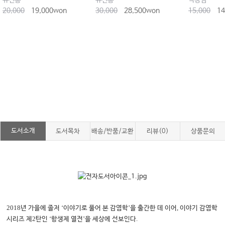
유진홍
유진홍
박창범
20,000
19,000won
30,000
28,500won
15,000
14
도서소개
도서목차
배송/반품/교환
리뷰(0)
상품문의
2018
‘
’
,
년 가을에 졸저
이야기로 풀어 본 감염학
을 출간한 데 이어
이야기 감염학
2
‘
’
.
시리즈 제
탄인
항생제 열전
을 세상에 선보인다