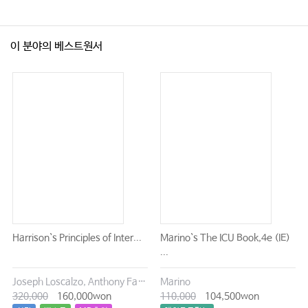
이 분야의 베스트원서
Harrison`s Principles of Inter...
Marino`s The ICU Book,4e (IE)
...
Joseph Loscalzo, Anthony Fauci, Dennis Kasper, Stephen Hauser, Dan Longo, J. Larry Jameson
Marino
320,000
160,000won
110,000
104,500won