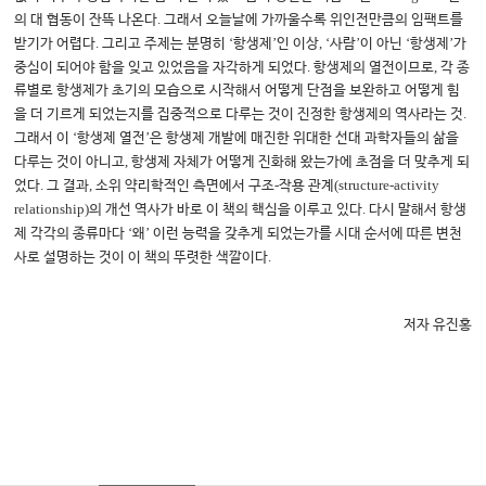
.
의 대 협동이 잔뜩 나온다
그래서 오늘날에 가까울수록 위인전만큼의 임팩트를
.
‘
’
, ‘
’
‘
’
받기가 어렵다
그리고 주제는 분명히
항생제
인 이상
사람
이 아닌
항생제
가
.
,
중심이 되어야 함을 잊고 있었음을 자각하게 되었다
항생제의 열전이므로
각 종
류별로 항생제가 초기의 모습으로 시작해서 어떻게 단점을 보완하고 어떻게 힘
.
을 더 기르게 되었는지를 집중적으로 다루는 것이 진정한 항생제의 역사라는 것
‘
’
그래서 이
항생제 열전
은 항생제 개발에 매진한 위대한 선대 과학자들의 삶을
,
다루는 것이 아니고
항생제 자체가 어떻게 진화해 왔는가에 초점을 더 맞추게 되
.
,
-
(structure-activity
었다
그 결과
소위 약리학적인 측면에서 구조
작용 관계
relationship)
.
의 개선 역사가 바로 이 책의 핵심을 이루고 있다
다시 말해서 항생
‘
’
제 각각의 종류마다
왜
이런 능력을 갖추게 되었는가를 시대 순서에 따른 변천
.
사로 설명하는 것이 이 책의 뚜렷한 색깔이다
저자 유진홍