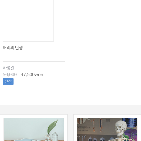
머리의 탄생
하영일
50,000
47,500won
신간