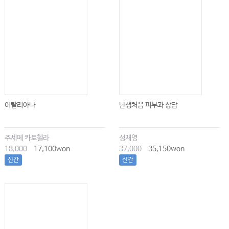
이탈리아나
난생처음 피부과 상담
주세페 카토첼라
성재영
18,000
17,100won
37,000
35,150won
신간
신간