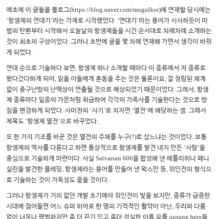
(https://blog.naver.com/mogulkor)
애초에 이 글들을 블로그
에 연재할 당시에는
‘
’
. ‘
’
항생제의 연대기
라는 가제로 시작했었다
연대기
라는 용어가 시사하듯이 마
법의 탄환부터 시작해서 오늘날의 항생제들을 시간 순서대로 차례차례 소개하는
.
것이 최초의 구상이었다
그러나 초반에 글을 몇 차례 연재해 가면서 생각이 바뀌
.
게 되었다
,
연대 순으로 기술하다 보면
항생제 하나 소개할 때마다 이 종류에서 저 종류로
,
,
왔다갔다하게 되어
읽을 이들에게 혼동을 주는 것은 물론이요
잘 정립된 체계
.
,
없이 중구난방의 난맥상이 연출될 것으로 예상되었기 때문이었다
그래서
항생
제 종류마다 일종의 가문처럼 취급하여 각각의 가족사를 기술한다는 것으로 방
.
‘
’
‘
’
.
침을 변경하게 되었다
사마천의
사기
로 치자면
열전
에 해당하는 셈
그래서
‘
’
.
제목도
항생제 열전
으로 바꾸었다
(?)
.
또 한 가지 기조를 바꾼 것은 열전의 주체를 누구
로 삼느냐는 것이었다
보통
‘
’
항생제의 역사를 다룬다고 하면 통상적으로 항생제를 발견 내지 만든
사람
을
.
Salvarsan 606
중심으로 기술하게 마련이다
사실
을 합성해 낸 에를리히나 페니
,
,
실린을 발견한 플레밍
항생제라는 용어를 만들어 낸 왁스만 등
위인전의 형식으
.
로 기술하는 것이 가독성도 좋을 것이다
,
그러나 항생제가 거의 없던 개발 초기에야 위인전이 빛을 보지만
종류가 급증한
,
시대에 접어들면 어느 슈퍼 히어로 한 명의 기적적인 활약이 아닌
우리와 다름
unsung hero
없이 너무나 평범하지만 좀 더 끈기 있고 좀더 성실한 이름 모를
들