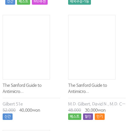
신간
베스트
MD추천
해외주문가능
The Sanford Guide to
The Sanford Guide to
Antimicro...
Antimicro...
Gilbert 51e
M.D. Gilbert, David N., M.D. Chambers, Henry F., M.D. Eliopoulos, George M., M.D. Saag, Michael S., M.D. Pavia, Andrew T.
52,000
40,000won
48,000
30,000won
신간
베스트
할인
인기