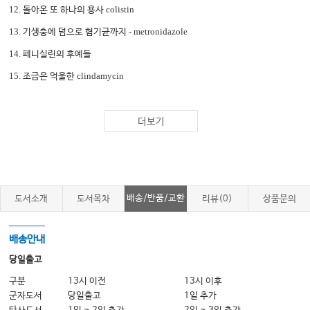
12.
colistin
돌아온 또 하나의 용사
13.
- metronidazole
기생충에 덤으로 혐기균까지
14.
페니실린의 후예들
15.
clindamycin
조금은 억울한
16.
beta-lactamase
동귀어진
억제제
17.
carbapenem
최종 병기
더보기
18.
- Quinolones
꼬인 다리 또 꼬아
19. Triazole,
또 다른 진균 치료제
20. 21
,
세기의 항생제
그리고 대단원
배송/반품/교환
도서소개
도서목차
리뷰(0)
상품문의
참고문헌
배송안내
당일출고
구분
13시 이전
13시 이후
군자도서
당일출고
1일 추가