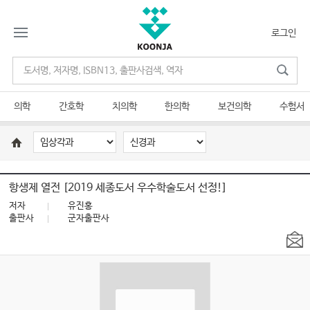
로그인
의학
간호학
치의학
한의학
보건의학
수험서
항생제 열전 [2019 세종도서 우수학술도서 선정!]
저자
유진홍
출판사
군자출판사