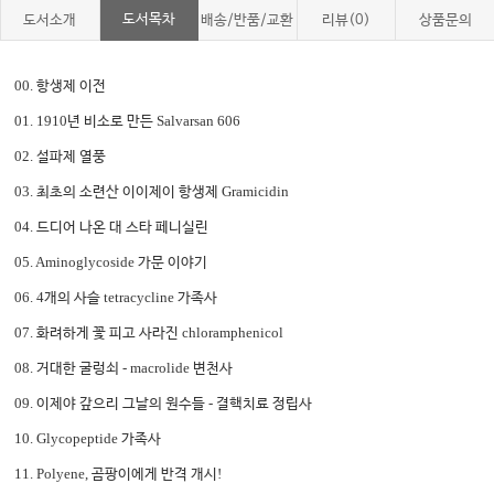
도서목차
도서소개
배송/반품/교환
리뷰(0)
상품문의
00.
항생제 이전
01. 1910
Salvarsan 606
년 비소로 만든
02.
설파제 열풍
03.
Gramicidin
최초의 소련산 이이제이 항생제
04.
드디어 나온 대 스타 페니실린
05. Aminoglycoside
가문 이야기
06. 4
tetracycline
개의 사슬
가족사
07.
chloramphenicol
화려하게 꽃 피고 사라진
08.
- macrolide
거대한 굴렁쇠
변천사
09.
-
이제야 갚으리 그날의 원수들
결핵치료 정립사
10. Glycopeptide
가족사
11. Polyene,
!
곰팡이에게 반격 개시