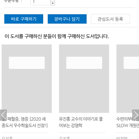
주문수량
바로 구매하기
장바구니 담기
관심도서 등록
이 도서를 구매하신 분들이 함께 구매하신 도서입니다.
열, 패혈증, 염증 [2020 세
유진홍 교수의 이야기로 풀
수련의부터 
종도서 우수학술도서 선정!]
어보는 감염학
SLOW 개원