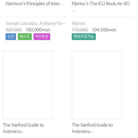
Harrison`s Principles of Inter...
Marino`s The ICU Book,4e (IE)
...
Joseph Loscalzo, Anthony Fauci, Dennis Kasper, Stephen Hauser, Dan Longo, J. Larry Jameson
Marino
320,000
160,000won
110,000
104,500won
신간
베스트
MD추천
해외주문가능
The Sanford Guide to
The Sanford Guide to
Antimicro...
Antimicro...