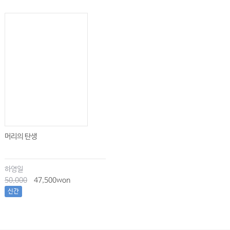
머리의 탄생
하영일
50,000
47,500won
신간