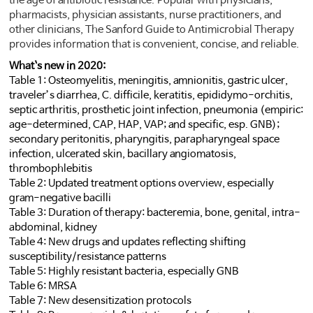
the age of antibiotic resistance. Popular with physicians,
pharmacists, physician assistants, nurse practitioners, and
other clinicians, The Sanford Guide to Antimicrobial Therapy
provides information that is convenient, concise, and reliable.
What`s new in 2020:
Table 1: Osteomyelitis, meningitis, amnionitis, gastric ulcer,
traveler’s diarrhea, C. difficile, keratitis, epididymo-orchitis,
septic arthritis, prosthetic joint infection, pneumonia (empiric:
age-determined, CAP, HAP, VAP; and specific, esp. GNB);
secondary peritonitis, pharyngitis, parapharyngeal space
infection, ulcerated skin, bacillary angiomatosis,
thrombophlebitis
Table 2: Updated treatment options overview, especially
gram-negative bacilli
Table 3: Duration of therapy: bacteremia, bone, genital, intra-
abdominal, kidney
Table 4: New drugs and updates reflecting shifting
susceptibility/resistance patterns
Table 5: Highly resistant bacteria, especially GNB
Table 6: MRSA
Table 7: New desensitization protocols