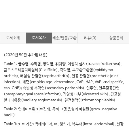
도서목차
도서소개
배송/반품/교환
리뷰(0)
상품문의
<2020년 50판 추가된 내용>
Table 1: 골수염, 수막염, 양막염, 위궤양, 여행자 설사(traveler’s diarrhea),
클로스트리듐디피실레(C. difficile), 각막염, 부고환고환염(epididymo-
orchitis), 패혈성 관절염(septic arthritis), 인공 관절염(prosthetic joint
infection), 폐렴(empiric: age-determined, CAP, HAP, VAP; and specific,
esp. GNB); 속발성 복막염(secondary peritonitis), 인두염, 인두곁공간염
(parapharyngeal space infection), 궤양성 피부(ulcerated skin), 간균성
혈과나종증(bacillary angiomatosis), 현전정맥염(thrombophlebitis)
Table 2: 업데이트된 치료견해, 특히 그램 음성의 바실린(gram-negative
bacilli)
Table 3: 치료 기간: 박테레미아, 뼈, 생식기, 복부내(intra-abdominal), 신장