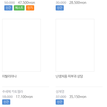
50,000
47,500won
30,000
28,500won
신간
베스트
인기
신간
이탈리아나
난생처음 피부과 상담
주세페 카토첼라
성재영
18,000
17,100won
37,000
35,150won
신간
신간