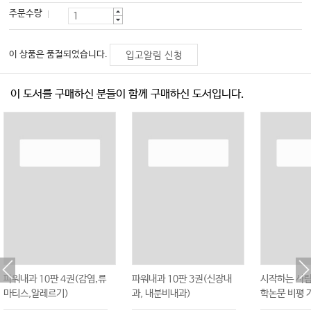
주문수량
이 상품은 품절되었습니다.
입고알림 신청
이 도서를 구매하신 분들이 함께 구매하신 도서입니다.
파워내과 10판 4권(감염,류
파워내과 10판 3권(신장내
시작하는 사람
마티스,알레르기)
과, 내분비내과)
학논문 비평 