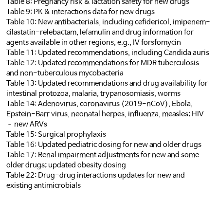
Table 8: Pregnancy risk & lactation safety for new drugs
Table 9: PK & interactions data for new drug
s
Table 10: New antibacterials, including cefidericol, imipenem-
cilastatin-relebactam, lefamulin and drug information for
agents available in other regions, e.g., IV forsfomycin
Table 11: Updated recommendations, including Candida auris
Table 12: Updated recommendations for MDR tuberculosis
and non-tuberculous mycobacteria
Table 13: Updated recommendations and drug availability for
intestinal protozoa, malaria, trypanosomiasis, worms
Table 14: Adenovirus, coronavirus (2019-nCoV), Ebola,
Epstein-Barr virus, neonatal herpes, influenza, measles; HIV
– new ARVs
Table 15: Surgical prophylaxis
Table 16: Updated pediatric dosing for new and older drugs
Table 17: Renal impairment adjustments for new and some
older drugs; updated obesity dosing
Table 22: Drug-drug interactions updates for new and
existing antimicrobials