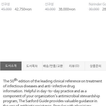
신규성
신규성
45,000
42,750won
40,000
38,000won
30,000
28
도서소개
도서목차
배송/반품/교환
리뷰(0)
상품문의
th
The 50
edition of the leading clinical reference on treatment
of infectious diseases and anti-infective drug
information. Helpful in day-to-day practice and as a
component of your organization`s antimicrobial stewardship
program, The Sanford Guide provides valuable guidance in