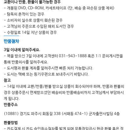
교환이나 반품, 환불이 불가능한 경우
- 개봉된 DVD, CD-ROM, 카세트테이프 (단, 배송 중 파손된 상품 제외)
- 탐독의 흔적이 있는 경우
- 소비자의 실수로 상품이 훼손된 경우
- 고객님의 주문으로 수입된 해외 도서인 경우
- 수령일로 14일 지난 상품의 경우
반품절차
3일 이내에 알려주세요.
- 책을 받으신 3일 이내에 고객센터 031-943-1888 혹은 1:1 문의게시판을
통해 반품의사를 알려주세요.
- 도서명과 환불 계좌를 알려주시면 빠른 처리 가능합니다.
- 도서는 택배 또는 등기우편으로 보내주시기 바랍니다.
참고
- 14일 이내에 교환/반품/환불 받으실 상품이 회수되어야 하며, 반품과 환불의
경우 상품주문시 면제받으셨던 배송비와 반품배송비까지 고객님께서 부담하시
게 됩니다.
반품주소
(10881) 경기도 파주시 회동길 338 (서패동 474-1) 군자출판사빌딩 4층
환불방법
- 카드결제 시 카드 승인취소절차를 밟게 되며 무통장입금시 현금 환불 혹은 적