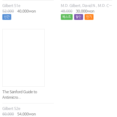
Gilbert 51e
M.D. Gilbert, David N., M.D. Chambers, Henry F., M.D. Eliopoulos, George M., M.D. Saag, Michael S., M.D. Pavia, Andrew T.
52,000
40,000won
48,000
30,000won
신간
베스트
할인
인기
The Sanford Guide to
Antimicro...
Gilbert 52e
60,000
54,000won