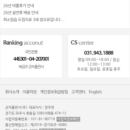
26년 여륨휴가 안내
26년 설연휴 배송 안내
최소침습 도침치료 3쇄 정오표입니다....
Banking
acconut
CS
center
국민은행
031.943.1888
445301-04-207001
평일 09:00~18:00 / 점심
12:00~13:00
예금주 군자출판사
토요일, 일요일, 공휴일 휴무
회사소개
이용약관
개인정보취급방침
고객센터
English
군자출판사(주)
대표이사 : 장주연
경기도 파주시 회동길 338(서패동 474-1)
사업자등록번호 : 101-81-80719
사업자정보확인
통신판매업신고 : 제2016-경기파주-0085