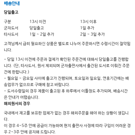
– 새로운 ARV
배송안내
Table 15: 수술 예방법
당일출고
Table 16: 신약 및 기존 약에 대한 소아용 투여 업데이트
구분
13시 이전
13시 이후
군자도서
당일출고
1일 추가
Table 17: 신약 및 일부 기존 약에 대한 신장 손상 조정, 업데이트된 비만 투여
타사도서
1일 ~ 2일 추가
2일 ~ 3일 추가
Table 22: 새로운 항균 및 기존 항균에 대한 약물 상호 작용 업데이트
고객님께서 급히 필요하신 상품은 별도로 나누어 주문하시면 수령시간이 절약됩
니다.
- 당일 13시 이전에 주문과 결제가 확인된 주문건에 대해서 당일출고를 진행합
니다. (단, 타사도서, 원서 제외되며 군자출판사에서 출간된 도서로 이뤄진 주문
건에 한합니다.)
- 월요일 ~ 금요일 사이에 출고가 진행되며, 토요일과 일요일, 연휴기간에는 배
송업무가 없으므로 구매에 참고 바랍니다.
- 도서수령일의 경우 제품이 출고된 후 하루에서 이틀정도 추가되며, 배송시간
은 안내가 어렵습니다.
해외원서의 경우
국내에서 재고를 보유한 업체가 없는 경우 해외주문을 해야 하는 상황이 생깁니
다.
이 경우 4~5주 안에 공급이 가능하며 현지 출판사 사정에 따라 구입이 어려운 경
우 2~3주 안에 공지해 드립니다.