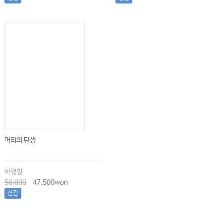
머리의 탄생
하영일
50,000
47,500won
신간