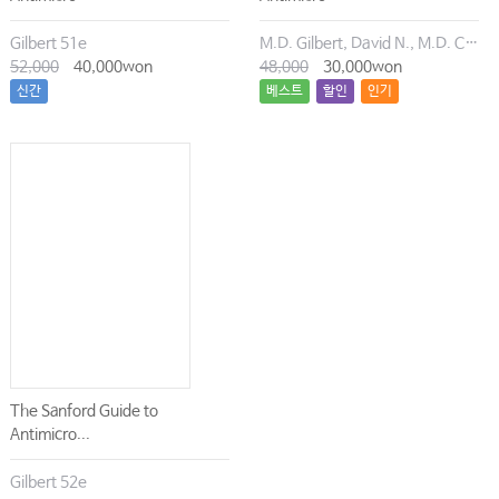
Gilbert 51e
M.D. Gilbert, David N., M.D. Chambers, Henry F., M.D. Eliopoulos, George M., M.D. Saag, Michael S., M.D. Pavia, Andrew T.
52,000
40,000won
48,000
30,000won
신간
베스트
할인
인기
The Sanford Guide to
Antimicro...
Gilbert 52e