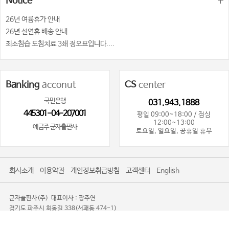
Notice
26년 여륨휴가 안내
26년 설연휴 배송 안내
최소침습 도침치료 3쇄 정오표입니다....
Banking
acconut
CS
center
국민은행
031.943.1888
445301-04-207001
평일 09:00~18:00 / 점심
12:00~13:00
예금주 군자출판사
토요일, 일요일, 공휴일 휴무
회사소개
이용약관
개인정보취급방침
고객센터
English
군자출판사(주)
대표이사 : 장주연
경기도 파주시 회동길 338(서패동 474-1)
사업자등록번호 : 101-81-80719
사업자정보확인