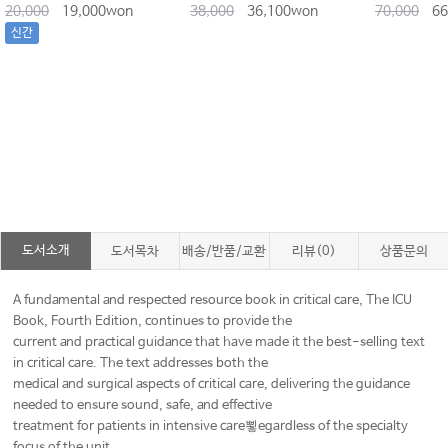
20,000
19,000won
38,000
36,100won
70,000
66
신간
도서소개
도서목차
배송/반품/교환
리뷰(0)
상품문의
A fundamental and respected resource book in critical care, The ICU
Book, Fourth Edition, continues to provide the
current and practical guidance that have made it the best-selling text
in critical care. The text addresses both the
medical and surgical aspects of critical care, delivering the guidance
needed to ensure sound, safe, and effective
treatment for patients in intensive care뾯egardless of the specialty
focus of the unit.