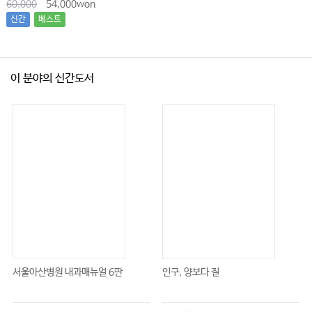
60,000
54,000won
신간
베스트
이 분야의 신간도서
서울아산병원 내과매뉴얼 6판
인구, 양보다 질