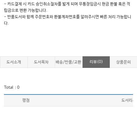
- 카드결제 시 카드 승인취소절차를 밟게 되며 무통장입금시 현금 환불 혹은 적
54. Pharmaceutical Drug Overdose
립금으로 변환 가능합니다.
55. Nonpharmaceutical Intoxications
- 반품도서와 함께 주문번호와 환불계좌번호를 알려주시면 빠른 처리 가능합니
다.
Section XVII: Appendices
Appendix 1. Units and Conversions
Appendix 2. Selected Reference Ranges
리뷰(0)
도서소개
도서목차
배송/반품/교환
상품문의
Appendix 3. Measures of Test Performance
Appendix 4. Drug Dosing in Renal Failure
Total
0
｜
평점
도서리뷰