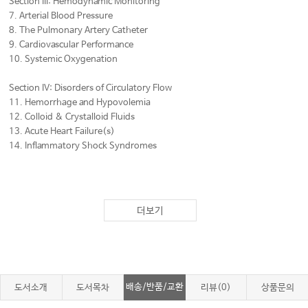
Section III: Hemodynamic Monitoring
7. Arterial Blood Pressure
8. The Pulmonary Artery Catheter
9. Cardiovascular Performance
10. Systemic Oxygenation
Section IV: Disorders of Circulatory Flow
11. Hemorrhage and Hypovolemia
12. Colloid & Crystalloid Fluids
13. Acute Heart Failure(s)
14. Inflammatory Shock Syndromes
Section V: Cardiac Emergencies
15. Tachyarrhythmias
더보기
16. Acute Coronary Syndromes
17. Cardiac Arrest
Section VI: Blood Components
배송/반품/교환
도서소개
도서목차
리뷰(0)
상품문의
18. Erythrocyte Transfusions
19. Platelets & Plasma