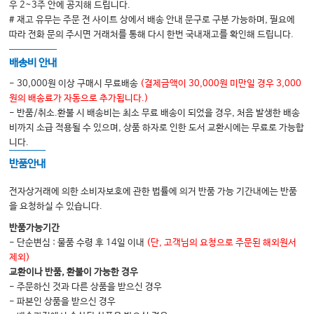
우 2~3주 안에 공지해 드립니다.
32. Metabolic Acidosis
# 재고 유무는 주문 전 사이트 상에서 배송 안내 문구로 구분 가능하며, 필요에
33. Metabolic Alkalosis
따라 전화 문의 주시면 거래처를 통해 다시 한번 국내재고를 확인해 드립니다.
배송비 안내
Section X: Renal & Electrolyte Disorders
34. Oliguria & Acute Kidney Injury
- 30,000원 이상 구매시 무료배송
(결제금액이 30,000원 미만일 경우 3,000
35. Sodium & Water Imbalance
원의 배송료가 자동으로 추가됩니다.)
36. Potassium
- 반품/취소.환불 시 배송비는 최소 무료 배송이 되었을 경우, 처음 발생한 배송
37. Magnesium
비까지 소급 적용될 수 있으며, 상품 하자로 인한 도서 교환시에는 무료로 가능합
38. Calcium & Phosphorus
니다.
반품안내
Section XI: The Abdomen and Pelvis
전자상거래에 의한 소비자보호에 관한 법률에 의거 반품 가능 기간내에는 반품
39. Pancreatitis & Liver Failure
을 요청하실 수 있습니다.
40. Abdominal Sources of Sepsis
41. Urinary Tract Infection
반품가능기간
- 단순변심 : 물품 수령 후 14일 이내
(단, 고객님의 요청으로 주문된 해외원서
제외)
Section XII: Disorders of Body Temperature
교환이나 반품, 환불이 가능한 경우
42. Thermoregulatory Disorders
- 주문하신 것과 다른 상품을 받으신 경우
43. Fever in the ICU
- 파본인 상품을 받으신 경우