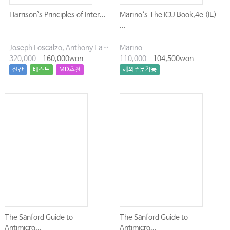
Harrison`s Principles of Inter...
Marino`s The ICU Book,4e (IE)
...
Joseph Loscalzo, Anthony Fauci, Dennis Kasper, Stephen Hauser, Dan Longo, J. Larry Jameson
Marino
320,000
160,000won
110,000
104,500won
신간
베스트
MD추천
해외주문가능
The Sanford Guide to
The Sanford Guide to
Antimicro...
Antimicro...