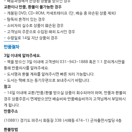
- 배송과정에서 손상된 상품을 받으신 경우
교환이나 반품, 환불이 불가능한 경우
Section XIII: Nervous System Disorders
- 개봉된 DVD, CD-ROM, 카세트테이프 (단, 배송 중 파손된 상품 제외)
44. Disorders of Mentation
- 탐독의 흔적이 있는 경우
45. Disorders of Movement
- 소비자의 실수로 상품이 훼손된 경우
46. Acute Stroke & Related Disorders
- 고객님의 주문으로 수입된 해외 도서인 경우
- 수령일로 14일 지난 상품의 경우
반품절차
Section XIV: Nutrition & Metabolism
3일 이내에 알려주세요.
47. Nutritional Requirements
- 책을 받으신 3일 이내에 고객센터 031-943-1888 혹은 1:1 문의게시판을
48. Enteral Nutrition
통해 반품의사를 알려주세요.
49. Parenteral Nutrition
- 도서명과 환불 계좌를 알려주시면 빠른 처리 가능합니다.
50. Adrenal & Thyroid Dysfunction
- 도서는 택배 또는 등기우편으로 보내주시기 바랍니다.
참고
- 14일 이내에 교환/반품/환불 받으실 상품이 회수되어야 하며, 반품과 환불의
Section XV: Common Drug Therapies in the ICU
경우 상품주문시 면제받으셨던 배송비와 반품배송비까지 고객님께서 부담하시
51. Analgesia & Sedation
게 됩니다.
52. Antimicrobial Therapy
반품주소
53. Vasoactive Drugs
(10881) 경기도 파주시 회동길 338 (서패동 474-1) 군자출판사빌딩 4층
환불방법
Section XVI: Toxicologic Emergencies