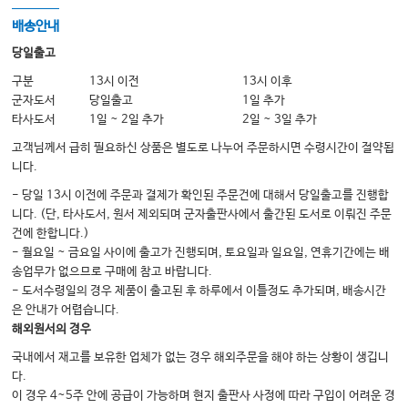
배송안내
Section VII: Blood Components
당일출고
20. Hypoxia & Hypercapnia
구분
13시 이전
13시 이후
21. Oximetry & Capnography
군자도서
당일출고
1일 추가
22. Oxygen Inhalation Therapy
타사도서
1일 ~ 2일 추가
2일 ~ 3일 추가
23. Acute Respiratory Distress Syndrome
고객님께서 급히 필요하신 상품은 별도로 나누어 주문하시면 수령시간이 절약됩
24. Asthma & COPD in the ICU
니다.
- 당일 13시 이전에 주문과 결제가 확인된 주문건에 대해서 당일출고를 진행합
Section VIII: Mechanical Ventilation
니다. (단, 타사도서, 원서 제외되며 군자출판사에서 출간된 도서로 이뤄진 주문
25. Positive-Pressure Ventilation
건에 한합니다.)
26. Modes of Ventilatory Support
- 월요일 ~ 금요일 사이에 출고가 진행되며, 토요일과 일요일, 연휴기간에는 배
27. Specialized Ventilatory Support
송업무가 없으므로 구매에 참고 바랍니다.
28. The Ventilator-Dependent Patient
- 도서수령일의 경우 제품이 출고된 후 하루에서 이틀정도 추가되며, 배송시간
29. Ventilator-Associated Pneumonia
은 안내가 어렵습니다.
30. Discontinuing Mechanical Ventilation
해외원서의 경우
국내에서 재고를 보유한 업체가 없는 경우 해외주문을 해야 하는 상황이 생깁니
다.
Section IX: Acid-Base Disorders
이 경우 4~5주 안에 공급이 가능하며 현지 출판사 사정에 따라 구입이 어려운 경
31. Acid-Base Evaluations