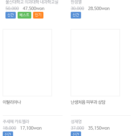
울산대학교 의과대학 내과학교실
한정열
50,000
47,500won
30,000
28,500won
신간
베스트
인기
신간
이탈리아나
난생처음 피부과 상담
주세페 카토첼라
성재영
18,000
17,100won
37,000
35,150won
신간
신간