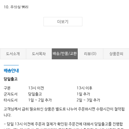
10. 우심실 병리
더보기
C. 판막
11. 판막질환의 원리
12. 대동맥판
13. 승모판
배송/반품/교환
도서소개
도서목차
리뷰(0)
상품문의
14. 우측 심장의 판막
15. 감염성 심내막염
배송안내
16. 인공판막
당일출고
구분
13시 이전
13시 이후
군자도서
당일출고
1일 추가
D. 심장의 안과 밖
타사도서
1일 ~ 2일 추가
2일 ~ 3일 추가
17. 심낭 질환
고객님께서 급히 필요하신 상품은 별도로 나누어 주문하시면 수령시간이 절약됩
18. 심장 종괴
니다.
19. 대동맥
- 당일 13시 이전에 주문과 결제가 확인된 주문건에 대해서 당일출고를 진행합