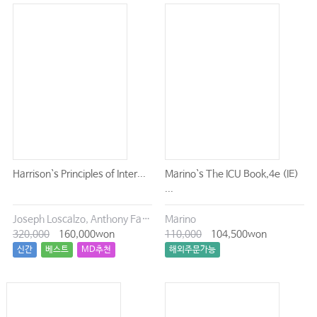
Harrison`s Principles of Inter...
Marino`s The ICU Book,4e (IE)
...
Joseph Loscalzo, Anthony Fauci, Dennis Kasper, Stephen Hauser, Dan Longo, J. Larry Jameson
Marino
320,000
160,000won
110,000
104,500won
신간
베스트
MD추천
해외주문가능