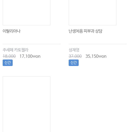
이탈리아나
난생처음 피부과 상담
주세페 카토첼라
성재영
18,000
17,100won
37,000
35,150won
신간
신간