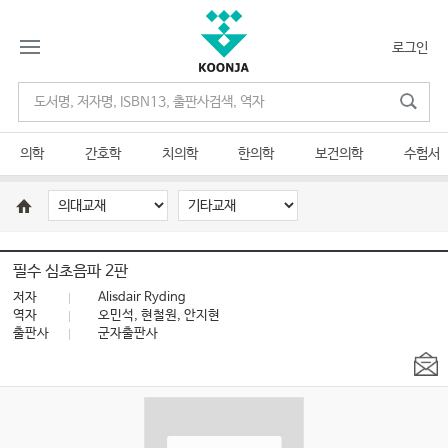
로그인
의학
간호학
치의학
한의학
보건의학
수험서
필수 심초음파 2판
저자
Alisdair Ryding
역자
오민석, 현철원, 안지현
출판사
군자출판사