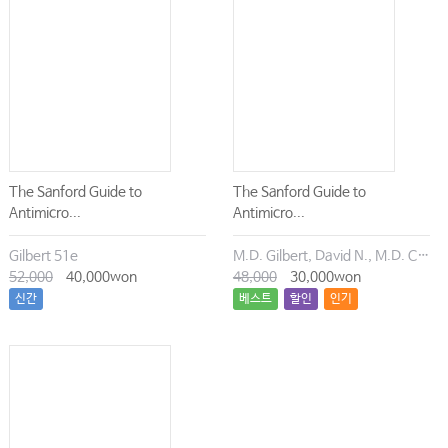
The Sanford Guide to
The Sanford Guide to
Antimicro...
Antimicro...
Gilbert 51e
M.D. Gilbert, David N., M.D. Chambers, Henry F., M.D. Eliopoulos, George M., M.D. Saag, Michael S., M.D. Pavia, Andrew T.
52,000
40,000won
48,000
30,000won
신간
베스트
할인
인기