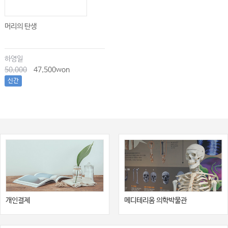
머리의 탄생
하영일
50,000
47,500won
신간
개인결제
메디테리움 의학박물관