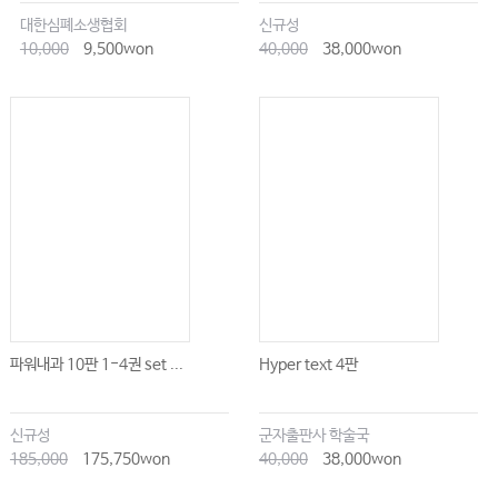
대한심폐소생협회
신규성
10,000
9,500won
40,000
38,000won
파워내과 10판 1-4권 set ...
Hyper text 4판
신규성
군자출판사 학술국
185,000
175,750won
40,000
38,000won