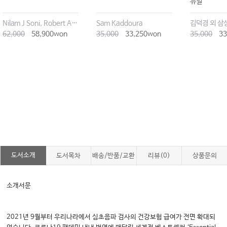
뉴얼
Nilam J Soni, Robert Arntfield, Pierre Kory
Sam Kaddoura
62,000
58,900won
35,000
33,250won
35,000
33
도서소개
도서목차
배송/반품/교환
리뷰(0)
상품문의
소개서문
2021년 9월부터 우리나라에서 심초음파 검사의 건강보험 급여가 전면 확대되