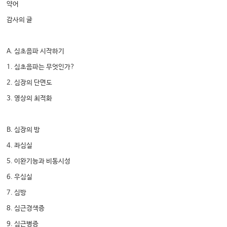
약어
감사의 글
A. 심초음파 시작하기
1. 심초음파는 무엇인가?
2. 심장의 단면도
3. 영상의 최적화
B. 심장의 방
4. 좌심실
5. 이완기능과 비동시성
6. 우심실
7. 심방
8. 심근경색증
9. 심근병증