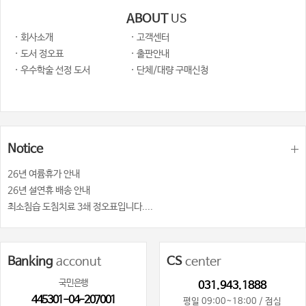
ABOUT
US
· 회사소개
· 고객센터
· 도서 정오표
· 출판안내
· 우수학술 선정 도서
· 단체/대량 구매신청
Notice
26년 여륨휴가 안내
26년 설연휴 배송 안내
최소침습 도침치료 3쇄 정오표입니다....
Banking
acconut
CS
center
국민은행
031.943.1888
445301-04-207001
평일 09:00~18:00 / 점심