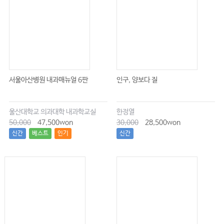
서울아산병원 내과매뉴얼 6판
인구, 양보다 질
울산대학교 의과대학 내과학교실
한정열
50,000
47,500won
30,000
28,500won
신간
베스트
인기
신간