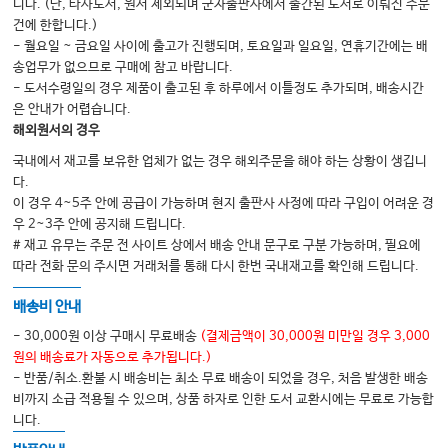
니다. (단, 타사도서, 원서 제외되며 군자출판사에서 출간된 도서로 이뤄진 주문
20. 선천성 중격 이상
건에 한합니다.)
21. 삼차원 심초음파
- 월요일 ~ 금요일 사이에 출고가 진행되며, 토요일과 일요일, 연휴기간에는 배
송업무가 없으므로 구매에 참고 바랍니다.
- 도서수령일의 경우 제품이 출고된 후 하루에서 이틀정도 추가되며, 배송시간
E. 검사 및 보고
은 안내가 어렵습니다.
해외원서의 경우
22. 포괄적 검사
국내에서 재고를 보유한 업체가 없는 경우 해외주문을 해야 하는 상황이 생깁니
23. 표적 검사
다.
24. 심초음파 검사 보고
이 경우 4~5주 안에 공급이 가능하며 현지 출판사 사정에 따라 구입이 어려운 경
우 2~3주 안에 공지해 드립니다.
# 재고 유무는 주문 전 사이트 상에서 배송 안내 문구로 구분 가능하며, 필요에
F. 부록
따라 전화 문의 주시면 거래처를 통해 다시 한번 국내재고를 확인해 드립니다.
부록 1: 정상 수치
배송비 안내
부록 2: 유용한 공식
- 30,000원 이상 구매시 무료배송
(결제금액이 30,000원 미만일 경우 3,000
원의 배송료가 자동으로 추가됩니다.)
- 반품/취소.환불 시 배송비는 최소 무료 배송이 되었을 경우, 처음 발생한 배송
색인
비까지 소급 적용될 수 있으며, 상품 하자로 인한 도서 교환시에는 무료로 가능합
니다.