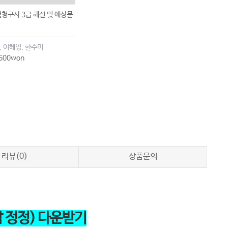
험청구사 3급 해설 및 예상문
, 이혜영, 한수미
500won
리뷰(0)
상품문의
답 정정) 다운받기