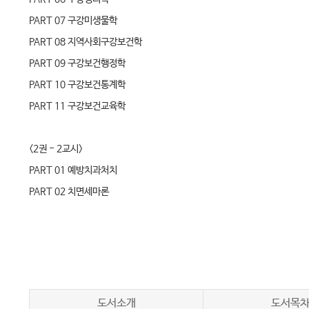
PART 07 구강미생물학
PART 08 지역사회구강보건학
PART 09 구강보건행정학
PART 10 구강보건통계학
PART 11 구강보건교육학
<2권 - 2교시>
PART 01 예방치과처치
PART 02 치면세마론
PART 03 치과방사선학
PART 04 구강악안면외과학
PART 05 치과보철학
PART 06 치과보존학
PART 07 소아치과학
도서소개
도서목