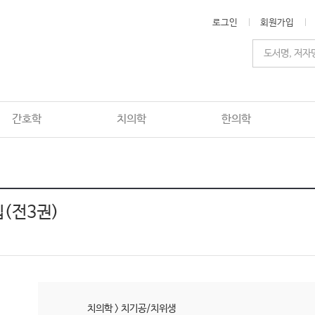
로그인
회원가입
간호학
치의학
한의학
(전3권)
치의학
>
치기공/치위생