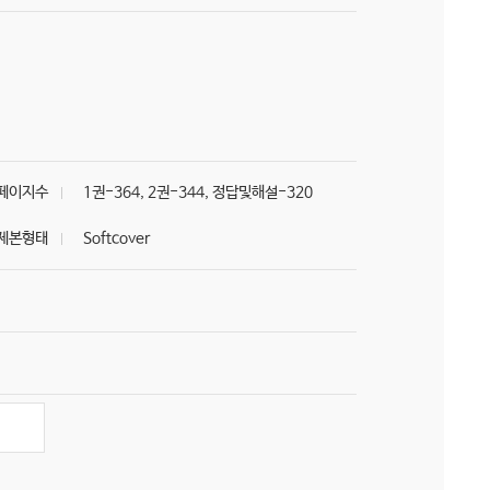
페이지수
1권-364, 2권-344, 정답및해설-320
제본형태
Softcover