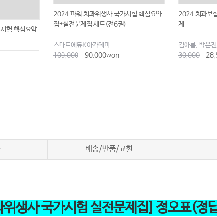
2024 파워 치과위생사 국가시험 핵심요약
2024 치과보
집+실전문제집 세트(전6권)
제
가시험 핵심요약
스마트에듀K아카데미
김아름, 박은진
100,000
90,000won
30,000
28,
차
배송/반품/교환
치과위생사 국가시험 실전문제집] 정오표(정