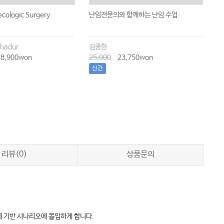
cologic Surgery
난임전문의와 함께하는 난임 수업
E
A
G
hadur
김종한
8,900won
25,000
23,750won
1
신간
리뷰(0)
상품문의
례 기반 시나리오에 몰입하게 합니다.