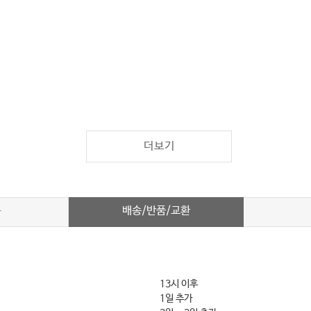
y
더보기
ry
very
배송/반품/교환
차
stational Age, Size, Injury, and Pain
al Abnormalities in the Newborn
13시 이후
1일 추가