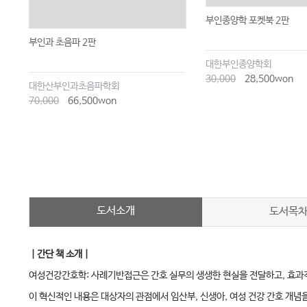
부인종양학 포켓북 2판
부인과 초음파 2판
대한부인종양학회
30,000
28,500won
대한산부인과초음파학회
70,000
66,500won
도서소개
도서목
｜간단 책 소개｜
여성건강간호학: 사례기반접근은 간호 실무의 생생한 현실을 전달하고, 효과적
이 혁신적인 내용은 대상자의 관점에서 임산부, 신생아, 여성 건강 간호 개념