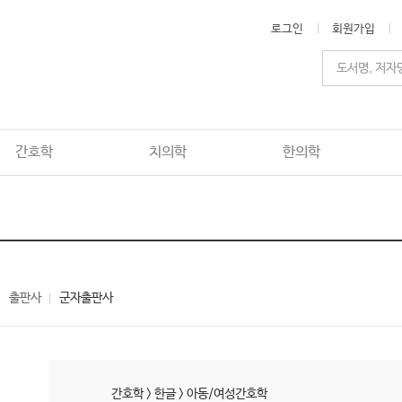
로그인
회원가입
간호학
치의학
한의학
출판사
군자출판사
간호학
>
한글
>
아동/여성간호학