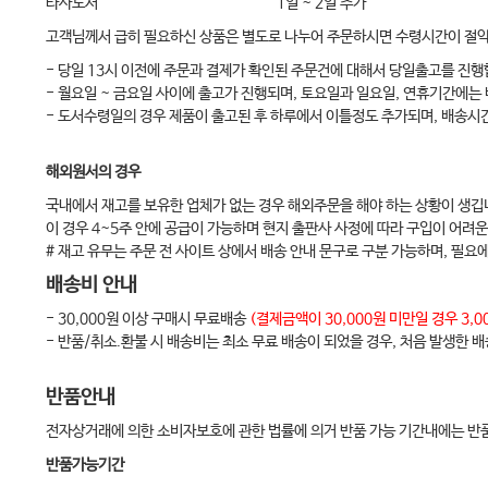
타사도서
1일 ~ 2일 추가
<3권>
고객님께서 급히 필요하신 상품은 별도로 나누어 주문하시면 수령시간이 절
Unit 3: 임상 사례(시나리오)
- 당일 13시 이전에 주문과 결제가 확인된 주문건에 대해서 당일출고를 진행
18 Bess Gaskell: 분만 직후 산후 출혈 Immediate Postpartum Hemor
- 월요일 ~ 금요일 사이에 출고가 진행되며, 토요일과 일요일, 연휴기간에는
19 Tatiana Bennett: 후기 산후 출혈 Later Postpartum Hemorrhage
- 도서수령일의 경우 제품이 출고된 후 하루에서 이틀정도 추가되며, 배송시
20 Susan Rockwell: 임신성 당뇨, 심부정맥혈전증, 산후 폐색전증 Gestational
해외원서의 경우
21 Sophie Bloom: 자간전증 Preeclampsia
국내에서 재고를 보유한 업체가 없는 경우 해외주문을 해야 하는 상황이 생깁
22 Letitia Richford: 제대탈출, 안심할 수 없는 태아 상태 Cord Prolapse an
이 경우 4~5주 안에 공급이 가능하며 현지 출판사 사정에 따라 구입이 어려운
23 Rebecca Sweet: 태반조기박리, 태아손실 Placental Abruption and F
# 재고 유무는 주문 전 사이트 상에서 배송 안내 문구로 구분 가능하며, 필요
24 Hannah Wilder: 융모막염, 신생아 패혈증 Chorioamnionitis and Neo
배송비 안내
25 Graciella Muñez: 만삭 전 조기 양막파열, 신생아 호흡곤란증후군 Preterm P
- 30,000원 이상 구매시 무료배송
(결제금액이 30,000원 미만일 경우 3
- 반품/취소.환불 시 배송비는 최소 무료 배송이 되었을 경우, 처음 발생한 
26 Nancy Ng: 임신성 당뇨, 거대아, 신생아 두혈종 Gestational Diabetes
27 Lexi Cowslip: 고령 임부, HELLP 증후군, 신생아 괴사성 장염 Advanced Ma
반품안내
28 Edie Wilson: 전조가 있는 편두통, 어깨난산, 상완신경총 마비 Migraine With 
전자상거래에 의한 소비자보호에 관한 법률에 의거 반품 가능 기간내에는 반품
29 Loretta Hale: 친밀한 파트너 폭력, 인공영양, 산후 우울증 Intimate Partne
반품가능기간
30 Tanya Green: 임신성 융모성 질환(포상기태), 고령 임부 Gestational Trop