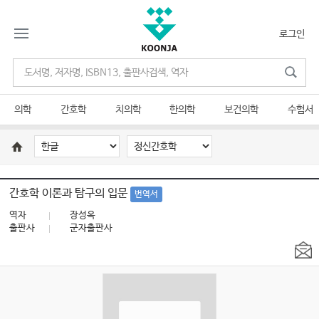
로그인
의학
간호학
치의학
한의학
보건의학
수험서
간호학 이론과 탐구의 입문
번역서
역자
장성옥
출판사
군자출판사