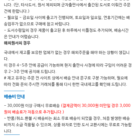
6 간호이론과 지식의 출현 89
니다. (단, 타사도서, 원서 제외되며 군자출판사에서 출간된 도서로 이뤄진 주문
개관 90
건에 한합니다.)
간호이론과 지식의 성장의 초기영향 91
- 월요일 ~ 금요일 사이에 출고가 진행되며, 토요일과 일요일, 연휴기간에는 배
오늘날의 간호이론과 지식의 기초설립 94
송업무가 없으므로 구매에 참고 바랍니다.
요약 105
- 도서수령일의 경우 제품이 출고된 후 하루에서 이틀정도 추가되며, 배송시간
은 안내가 어렵습니다.
해외원서의 경우
7 이론평가 109
국내에서 재고를 보유한 업체가 없는 경우 해외주문을 해야 하는 상황이 생깁니
개관 110
다.
기준에 근거한 평가모델 110
이 경우 4~5주 안에 공급이 가능하며 현지 출판사 사정에 따라 구입이 어려운 경
모델 사용 112
우 2~3주 안에 공지해 드립니다.
진보된 이론분석모델 133
# 재고 유무는 주문 전 사이트 상에서 배송 안내 문구로 구분 가능하며, 필요에
요약 135
따라 전화 문의 주시면 거래처를 통해 다시 한번 국내재고를 확인해 드립니다.
배송비 안내
8 실무와 이론의 연계 139
개관 140
- 30,000원 이상 구매시 무료배송
(결제금액이 30,000원 미만일 경우 3,000
이론에 연계된 실무구축을 위한 기술 141
원의 배송료가 자동으로 추가됩니다.)
건강관리영역에서의 진보를 간호실무로 통합하는 전략 152
- 반품/취소.환불 시 배송비는 최소 무료 배송이 되었을 경우, 처음 발생한 배송
요약 156
비까지 소급 적용될 수 있으며, 상품 하자로 인한 도서 교환시에는 무료로 가능합
니다.