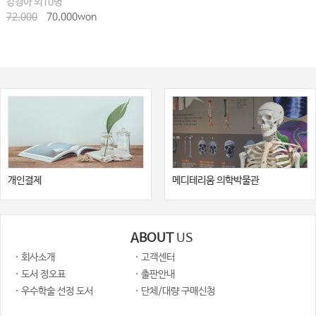
강경아 외10명
72,000
70,000won
개인결제
메디테리움 의학박물관
ABOUT
US
· 회사소개
· 고객센터
· 도서 정오표
· 출판안내
· 우수학술 선정 도서
· 단체/대량 구매신청