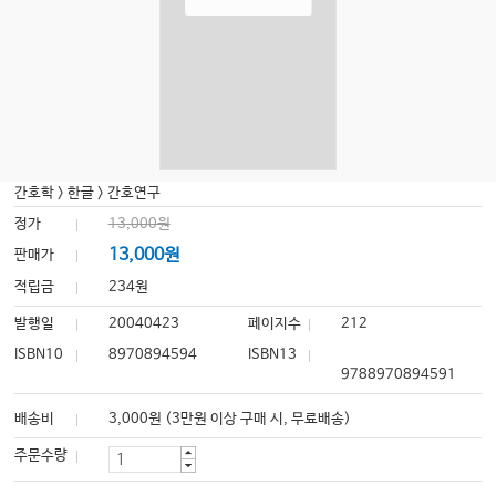
간호학
>
한글
>
간호연구
정가
13,000원
13,000원
판매가
적립금
234원
발행일
20040423
페이지수
212
ISBN10
8970894594
ISBN13
9788970894591
배송비
3,000원 (3만원 이상 구매 시, 무료배송)
주문수량