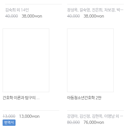
김숙희 외 14인
장성옥, 길숙영, 진은희, 차보경, 박창승, 김영희, 임세현, 김은재, 이해랑
40,000
38,000won
40,000
38,000won
간호학 이론과 탐구의 ...
아동청소년간호학 2판
13,000
13,000won
강경아, 김신정, 김현옥, 이명남 외 공저
80,000
76,000won
번역서