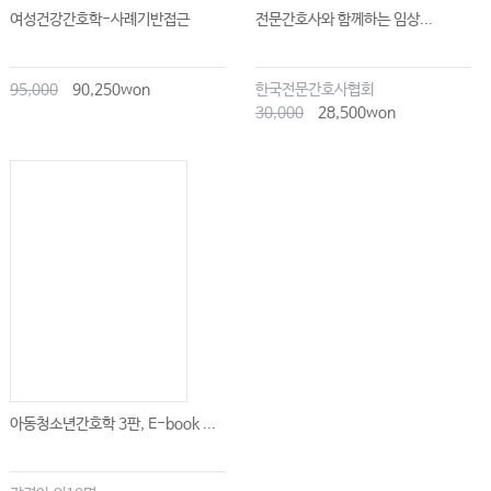
여성건강간호학-사례기반접근
전문간호사와 함께하는 임상...
95,000
90,250won
한국전문간호사협회
30,000
28,500won
아동청소년간호학 3판, E-book ...