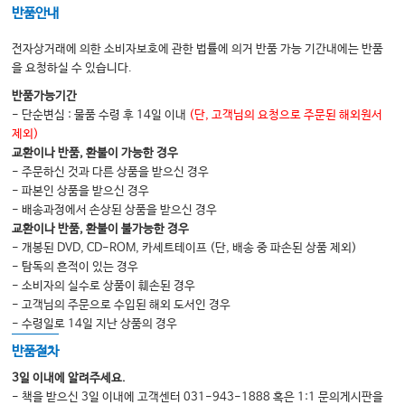
반품안내
9 이론의 학제간 적용 159
개관 160
전자상거래에 의한 소비자보호에 관한 법률에 의거 반품 가능 기간내에는 반품
학제 간 이론 적용 163
을 요청하실 수 있습니다.
편집자의 관찰 180
반품가능기간
요약 181
- 단순변심 : 물품 수령 후 14일 이내
(단, 고객님의 요청으로 주문된 해외원서
제외)
10 간호학의 미래에 미치는 이론의 영향 187
교환이나 반품, 환불이 가능한 경우
개관 188
- 주문하신 것과 다른 상품을 받으신 경우
전문직으로써의 간호 188
- 파본인 상품을 받으신 경우
학문으로써의 간호 192
- 배송과정에서 손상된 상품을 받으신 경우
요약 197
교환이나 반품, 환불이 불가능한 경우
- 개봉된 DVD, CD-ROM, 카세트테이프 (단, 배송 중 파손된 상품 제외)
- 탐독의 흔적이 있는 경우
부록 201
- 소비자의 실수로 상품이 훼손된 경우
용어해설 205
- 고객님의 주문으로 수입된 해외 도서인 경우
Index 209
- 수령일로 14일 지난 상품의 경우
반품절차
3일 이내에 알려주세요.
- 책을 받으신 3일 이내에 고객센터 031-943-1888 혹은 1:1 문의게시판을