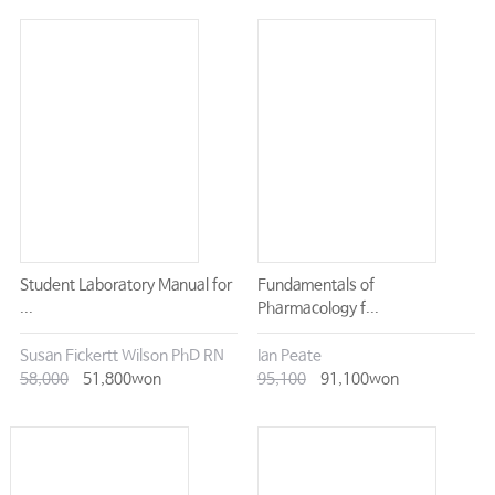
Student Laboratory Manual for
Fundamentals of
...
Pharmacology f...
Susan Fickertt Wilson PhD RN
Ian Peate
58,000
51,800won
95,100
91,100won