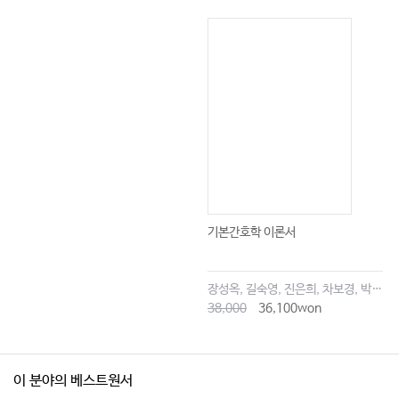
기본간호학 이론서
장성옥, 길숙영, 진은희, 차보경, 박창승, 김영희, 임세현, 김은재, 이해랑
38,000
36,100won
이 분야의 베스트원서