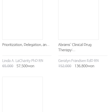
Prioritization, Delegation, an...
Abrams` Clinical Drug
Therapy:...
Linda A. LaCharity PhD RN
Geralyn Frandsen EdD RN
65,000
57,500won
152,000
136,800won