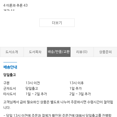
4 이론과 추론 43
개관 44
추론 기술의 발전 49
추론의 유형 50
더보기
추론에 영향하는 요인 53
간호학에서의 추론 55
요약 62
배송/반품/교환
도서소개
도서목차
리뷰(0)
상품문의
5 간호이론에 영향을 미치는 배경이론 67
개관 68
이론과 추론을 지지하고 있는 거대이론 69
배송안내
스트레스 적응이론 77
당일출고
Maslow의 인간의 동기와 인간의 기본적 요구의 위계이론 78
Erikson의 사회적 인격발달이론 80
구분
13시 이전
13시 이후
의사소통이론 80
군자도서
당일출고
1일 추가
교환이론 82
타사도서
1일 ~ 2일 추가
2일 ~ 3일 추가
기타 이론 84
고객님께서 급히 필요하신 상품은 별도로 나누어 주문하시면 수령시간이 절약됩
요약 84
니다.
- 당일 13시 이전에 주문과 결제가 확인된 주문건에 대해서 당일출고를 진행합