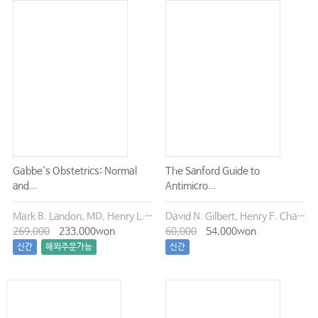
Gabbe`s Obstetrics: Normal
The Sanford Guide to
and...
Antimicro...
Mark B. Landon, MD, Henry L. Galan, MD, Eric R. M. Jauniaux, MD, PhD, FRCOG, & 5 more
David N. Gilbert, Henry F. Chambers
269,000
233,000won
60,000
54,000won
신간
해외주문가능
신간