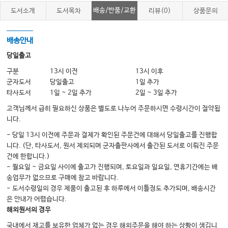
배송/반품/교환
도서소개
도서목차
리뷰(0)
상품문의
배송안내
당일출고
구분
13시 이전
13시 이후
군자도서
당일출고
1일 추가
타사도서
1일 ~ 2일 추가
2일 ~ 3일 추가
고객님께서 급히 필요하신 상품은 별도로 나누어 주문하시면 수령시간이 절약됩
니다.
- 당일 13시 이전에 주문과 결제가 확인된 주문건에 대해서 당일출고를 진행합
니다. (단, 타사도서, 원서 제외되며 군자출판사에서 출간된 도서로 이뤄진 주문
건에 한합니다.)
- 월요일 ~ 금요일 사이에 출고가 진행되며, 토요일과 일요일, 연휴기간에는 배
송업무가 없으므로 구매에 참고 바랍니다.
- 도서수령일의 경우 제품이 출고된 후 하루에서 이틀정도 추가되며, 배송시간
은 안내가 어렵습니다.
해외원서의 경우
국내에서 재고를 보유한 업체가 없는 경우 해외주문을 해야 하는 상황이 생깁니