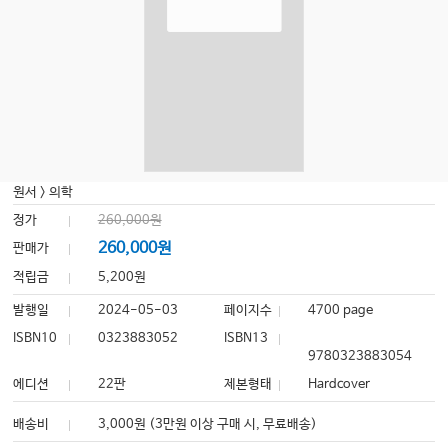
원서
>
의학
정가
260,000원
260,000원
판매가
적립금
5,200원
발행일
2024-05-03
페이지수
4700 page
ISBN10
0323883052
ISBN13
9780323883054
에디션
22판
제본형태
Hardcover
배송비
3,000원 (3만원 이상 구매 시, 무료배송)