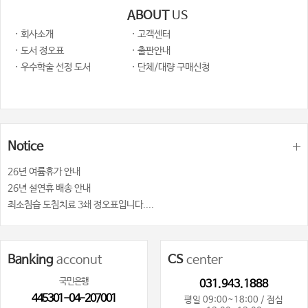
ABOUT
US
· 회사소개
· 고객센터
· 도서 정오표
· 출판안내
· 우수학술 선정 도서
· 단체/대량 구매신청
Notice
26년 여륨휴가 안내
26년 설연휴 배송 안내
최소침습 도침치료 3쇄 정오표입니다....
Banking
acconut
CS
center
국민은행
031.943.1888
445301-04-207001
평일 09:00~18:00 / 점심