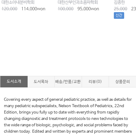
대한소아내분비학회
대한산부인과초음파학회
김종한
120,000
114,000won
100,000
95,000won
25,000
23
신간
도서소개
도서목차
배송/반품/교환
리뷰(0)
상품문의
Covering every aspect of general pediatric practice, as well as details for
many pediatric subspecialists, Nelson Textbook of Pediatrics, 22nd
Edition, brings you fully up to date with everything from rapidly
changing diagnostic and treatment protocols to new technologies to
the wide range of biologic, psychologic, and social problems faced by
children today. Edited and written by experts and prominent members