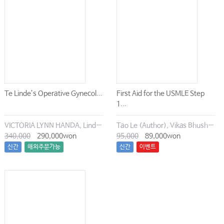
Te Linde’s Operative Gynecol...
First Aid for the USMLE Step
1...
VICTORIA LYNN HANDA, Linda Van Le MD
Tao Le (Author), Vikas Bhushan (Author), Connie Qiu (Author), Anup Chalise (Author)
340,000
290,000won
95,000
89,000won
신간
해외주문가능
신간
이벤트