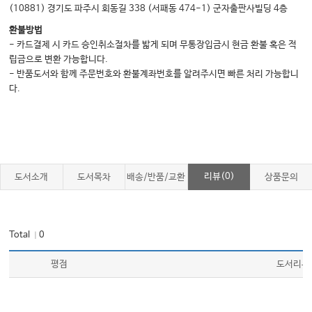
(10881) 경기도 파주시 회동길 338 (서패동 474-1) 군자출판사빌딩 4층
환불방법
- 카드결제 시 카드 승인취소절차를 밟게 되며 무통장입금시 현금 환불 혹은 적
립금으로 변환 가능합니다.
- 반품도서와 함께 주문번호와 환불계좌번호를 알려주시면 빠른 처리 가능합니
다.
리뷰(0)
도서소개
도서목차
배송/반품/교환
상품문의
Total
0
｜
평점
도서리뷰