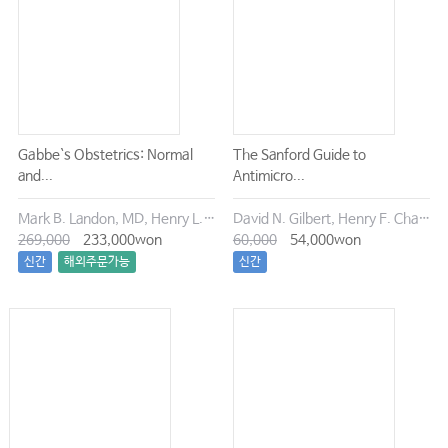
Gabbe`s Obstetrics: Normal
The Sanford Guide to
and...
Antimicro...
Mark B. Landon, MD, Henry L. Galan, MD, Eric R. M. Jauniaux, MD, PhD, FRCOG, & 5 more
David N. Gilbert, Henry F. Chambers
269,000
233,000won
60,000
54,000won
신간
해외주문가능
신간