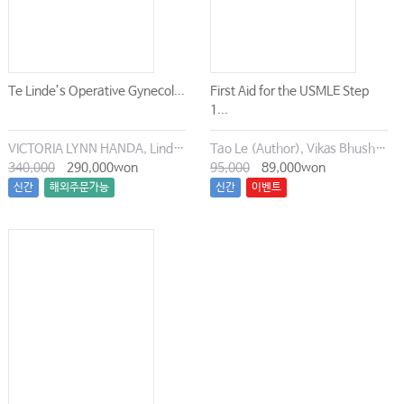
Te Linde’s Operative Gynecol...
First Aid for the USMLE Step
1...
VICTORIA LYNN HANDA, Linda Van Le MD
Tao Le (Author), Vikas Bhushan (Author), Connie Qiu (Author), Anup Chalise (Author)
340,000
290,000won
95,000
89,000won
신간
해외주문가능
신간
이벤트