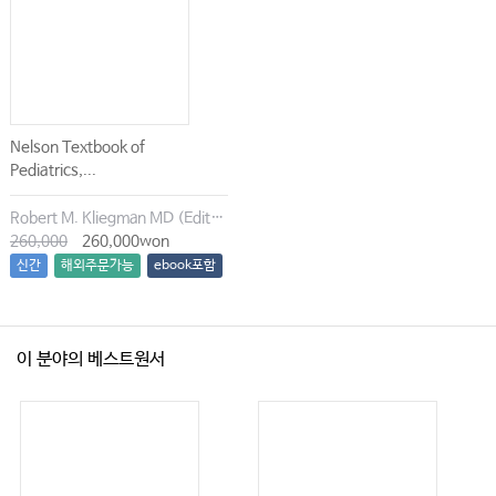
Nelson Textbook of
Pediatrics,...
Robert M. Kliegman MD (Editor), Joseph W. St. Geme III MD (Editor)
260,000
260,000won
신간
해외주문가능
ebook포함
이 분야의 베스트원서