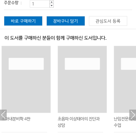
주문수량
바로 구매하기
장바구니 담기
관심도서 등록
이 도서를 구매하신 분들이 함께 구매하신 도서입니다.
소아내분비학 4판
초음파 이상태아의 진단과
난임전문의와
상담
수업