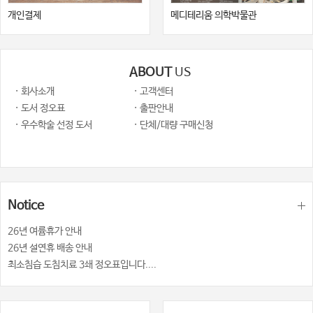
개인결제
메디테리움 의학박물관
ABOUT
US
· 회사소개
· 고객센터
· 도서 정오표
· 출판안내
· 우수학술 선정 도서
· 단체/대량 구매신청
Notice
26년 여륨휴가 안내
26년 설연휴 배송 안내
최소침습 도침치료 3쇄 정오표입니다....