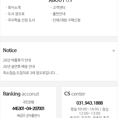
ABOUT
US
· 회사소개
· 고객센터
· 도서 정오표
· 출판안내
· 우수학술 선정 도서
· 단체/대량 구매신청
Notice
26년 여륨휴가 안내
26년 설연휴 배송 안내
최소침습 도침치료 3쇄 정오표입니다....
Banking
acconut
CS
center
국민은행
031.943.1888
445301-04-207001
평일 09:00~18:00 / 점심
12:00~13:00
예금주 군자출판사
토요일, 일요일, 공휴일 휴무