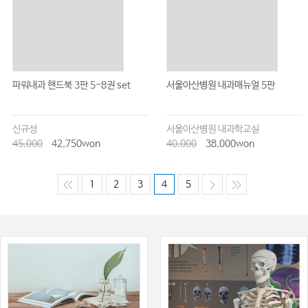
파워내과 핸드북 3판 5-8권 set
서울아산병원 내과매뉴얼 5판
신규성
서울아산병원 내과학교실
45,000
42,750won
40,000
38,000won
1
2
3
4
5