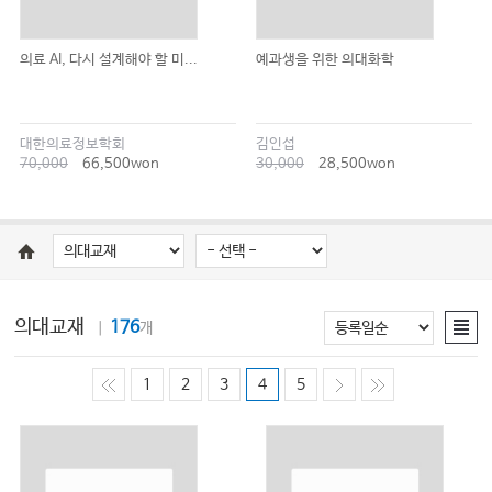
의료 AI, 다시 설계해야 할 미...
예과생을 위한 의대화학
대한의료정보학회
김인섭
70,000
66,500won
30,000
28,500won
의대교재
176
｜
개
1
2
3
4
5