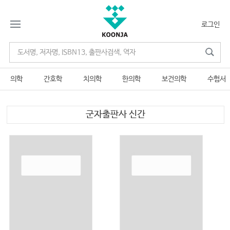
로그인
의학
간호학
치의학
한의학
보건의학
수험서
군자출판사 신간