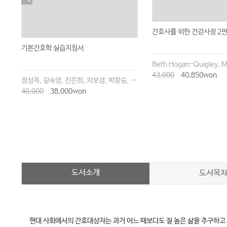
간호사를 위한 건강사정 2
기본간호학 실습지침서
43,000
40,850won
장성옥, 길숙영, 진은희, 차보경, 박창승, 김영희, 임세현, 김은재, 이해랑
40,000
38,000won
도서소개
도서목
현대 사회에서의 간호대상자는 과거 어느 때보다도 질 높은 삶을 추구하고