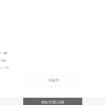
……
47
…
53
……
60
더보기
배송/반품/교환
차