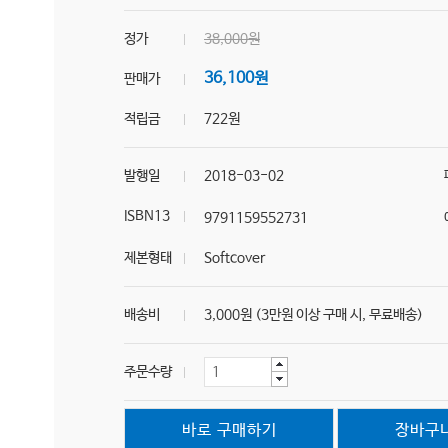
정가
38,000원
36,100원
판매가
적립금
722원
발행일
2018-03-02
ISBN13
9791159552731
제본형태
Softcover
배송비
3,000원 (3만원 이상 구매 시, 무료배송)
주문수량
바로 구매하기
장바구