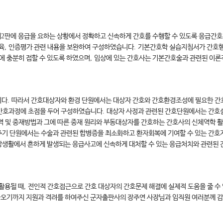
제
2
판에 응급을 요하는 상황에서 정확하고 신속하게 간호를 수행할 수 있도록 응급간
육
,
인증평가 관련 내용을 보완하여 구성하였습니다
.
기본간호학 실습지침서가 간호행
에 충분히 접할 수 있도록 하였으며
,
임상에 있는 간호사는 기본간호술과 관련된 이론적
니다
.
따라서 간호대상자와 환경 단원에서는 대상자 간호와 간호환경조성에 필요한 간
 간호과정에 초점을 두어 구성하였습니다
.
대상자 사정과 관련된 간호단원에서는 간호실
역 및 중재방법과 그에 따른 중재 원리와 부동대상자를 간호하는 간호사의 신체역학 
기 단원에서는 수술과 관련된 합병증을 최소화하고 환자회복에 기여할 수 있는 간
생활에서 흔하게 발생되는 응급사고에 신속하게 대처할 수 있는 응급처치와 관련된 
활용될 때
,
전인적 간호접근으로 간호 대상자의 간호문제 해결에 실제적 도움을 줄 수 
나오기까지 지원과 격려를 하여주신 군자출판사의 장주연 사장님과 임직원 여러분께 