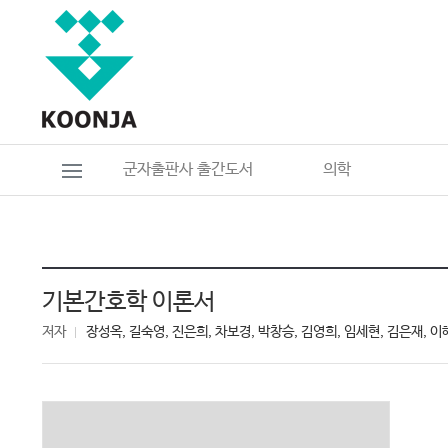
군자출판사 출간도서
의학
기본간호학 이론서
저자
장성옥, 길숙영, 진은희, 차보경, 박창승, 김영희, 임세현, 김은재, 