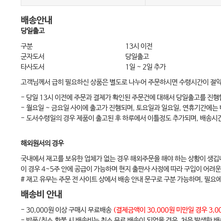
제
2
절 감염관리 간호에서의 간호진단
…………………………………
93
제
3
절 감염관리 간호수행계획
……………………………………………
94
배송안내
당일출고
제
4
절 감염관리 간호수행
…………………………………………………
94
구분
13시 이전
제
5
절 감염관리 간호수행의 평가
………………………………………
102
군자도서
당일출고
타사도서
1일 ~ 2일 추가
PART II.
대상자 일상생활 요구와 관련된 간호
………………………
103
고객님께서 급히 필요하신 상품은 별도로 나누어 주문하시면 수령시간이 절
CHAPTER
0
5
|
개인위생 요구
…………………………………………
105
- 당일 13시 이전에 주문과 결제가 확인된 주문건에 대해서 당일출고를 진행
- 월요일 ~ 금요일 사이에 출고가 진행되며, 토요일과 일요일, 연휴기간에는
제
1
절 개인위생 요구를 위한 간호사정
………………………………
105
- 도서수령일의 경우 제품이 출고된 후 하루에서 이틀정도 추가되며, 배송시
제
2
절 개인위생 요구와 관련된 간호진단
……………………………
109
제
해외원서의 경우
3
절 개인위생 요구와 관련된 간호계획
…………………………
109
국내에서 재고를 보유한 업체가 없는 경우 해외주문을 해야 하는 상황이 생깁
제
4
절 개인위생 요구와 관련된 간호수행
…………………………
109
이 경우 4~5주 안에 공급이 가능하며 현지 출판사 사정에 따라 구입이 어려운
제
5
절 개인위생 요구와 관련된 간호평가
…………………………
115
# 재고 유무는 주문 전 사이트 상에서 배송 안내 문구로 구분 가능하며, 필요
CHAPTER
0
6
|
영양 요구
…………………………………………
117
배송비 안내
제
1
절 영양 요구를 위한 간호사정
………………………………
117
- 30,000원 이상 구매시 무료배송
(결제금액이 30,000원 미만일 경우 3
- 반품/취소.환불 시 배송비는 최소 무료 배송이 되었을 경우, 처음 발생한 