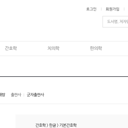
로그인
회원가입
간호학
치의학
한의학
이해랑
출판사
군자출판사
간호학
>
한글
>
기본간호학