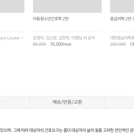
판
아동청소년간호학 2판
응급의학 2판 (
Beth Hogan-Quigley, Mary Louise Palm, Lynn S. Bickley
강경아, 김신정, 김현옥, 이명남 외 공저
대한응급의학
80,000
76,000won
200,000
19
차
배송/반품/교환
 있으며
,
그에 따라 대상자의 간호요구는 좀더 대상자의 삶의 질을 고려한 전인적인 