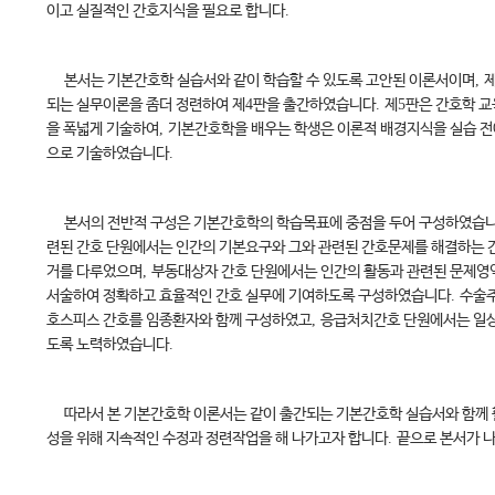
이고 실질적인 간호지식을 필요로 합니다
.
본서는 기본간호학 실습서와 같이 학습할 수 있도록 고안된 이론서이며
,
되는 실무이론을 좀더 정련하여 제
4
판을 출간하였습니다
.
제
5
판은 간호학 교
을 폭넓게 기술하여
,
기본간호학을 배우는 학생은 이론적 배경지식을 실습 전
으로 기술하였습니다
.
본서의 전반적 구성은 기본간호학의 학습목표에 중점을 두어 구성하였습
련된 간호 단원에서는 인간의 기본요구와 그와 관련된 간호문제를 해결하는
거를 다루었으며
,
부동대상자 간호 단원에서는 인간의 활동과 관련된 문제영
서술하여 정확하고 효율적인 간호 실무에 기여하도록 구성하였습니다
.
수술주
호스피스 간호를 임종환자와 함께 구성하였고
,
응급처치간호 단원에서는 일상
도록 노력하였습니다
.
따라서 본 기본간호학 이론서는 같이 출간되는 기본간호학 실습서와 함께 
성을 위해 지속적인 수정과 정련작업을 해 나가고자 합니다
.
끝으로 본서가 