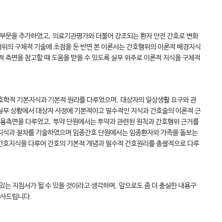
호부문을 추가하였고
,
의료기관평가와 더불어 강조되는 환자 안전 간호로 변화
위의 구체적 기술에 초점을 둔 반면 본 이론서는 간호행위의 이론적 배경지식
 측면을 참고할 때 도움을 받을 수 있도록 실무 위주로 이론적 지식을 구체적
호학적 기본지식과 기본적 원리를 다루었으며
,
대상자의 일상생활 요구와 관
무 상황에서 대상자 사정에 기본적이고 필수적인 지식과 간호술의 이론적 근
활용측면을 다루었고
,
투약 단원에서는 투약과 관련된 원칙과 간호행위 근거를
호지식과 절차를 기술하였으며 임종간호 단원에서는 임종환자와 가족을 돌보는
간호지식을 다루어 간호의 기본적 개념과 필수적 간호원리를 총괄적으로 다루
있는 지침서가 될 수 있을 것이라고 생각하며
,
앞으로도 좀 더 충실한 내용구
감사드립니다
.