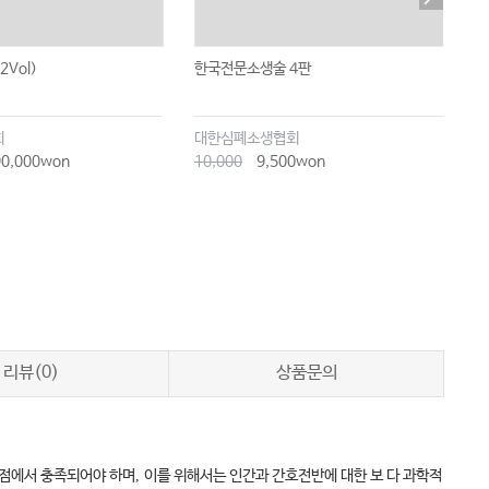
2Vol)
한국전문소생술 4판
최
회
대한심폐소생협회
0,000won
10,000
9,500won
4
리뷰(0)
상품문의
관점에서 충족되어야 하며
,
이를 위해서는 인간과 간호전반에 대한 보 다 과학적