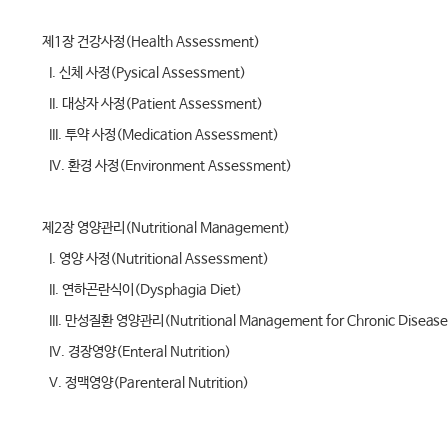
제1장 건강사정(Health Assessment)
I. 신체 사정(Pysical Assessment)
II. 대상자 사정(Patient Assessment)
III. 투약 사정(Medication Assessment)
IV. 환경 사정(Environment Assessment)
제2장 영양관리(Nutritional Management)
I. 영양 사정(Nutritional Assessment)
II. 연하곤란식이(Dysphagia Diet)
III. 만성질환 영양관리(Nutritional Management for Chronic Disease
IV. 경장영양(Enteral Nutrition)
V. 정맥영양(Parenteral Nutrition)
제3장 호흡기계 관리(Respiratory System Management)