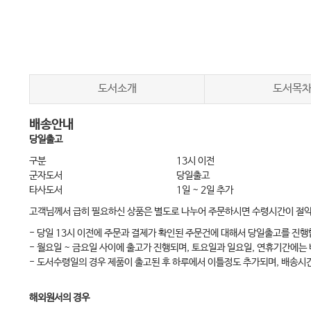
I. 산소요법(Oxygen Theraphy)
II. 기관지절개관 관리(Tracheostomy Tube Manegement)
III. 흡인 간호(Suction Nursing)
IV. 가정용 인공호흡기 관리(Home Ventilator Management)
도서소개
도서목
배송안내
제4장 배설 관리(Excretion Management)
당일출고
I. 배뇨 관리(Urination Management)
구분
13시 이전
II. 배변 관리(Defecation Management)
군자도서
당일출고
타사도서
1일 ~ 2일 추가
III. 배액관 관리(Drainage Tube Management)
고객님께서 급히 필요하신 상품은 별도로 나누어 주문하시면 수령시간이 절
- 당일 13시 이전에 주문과 결제가 확인된 주문건에 대해서 당일출고를 진행
제5장 상처 관리(Wound Management)
- 월요일 ~ 금요일 사이에 출고가 진행되며, 토요일과 일요일, 연휴기간에는
I. 상처 관리(Wound Management)
- 도서수령일의 경우 제품이 출고된 후 하루에서 이틀정도 추가되며, 배송시
II. 욕창 관리(Pressure Injury)
해외원서의 경우
III. 하지궤양 관리(Lower-Extremity Ulcers Management)