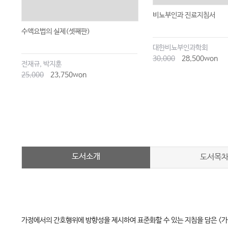
비뇨부인과 진료지침서
수액요법의 실제(셋째판)
대한비뇨부인과학회
30,000
28,500won
전재규, 박지훈
25,000
23,750won
도서소개
도서목
가정에서의 간호행위에 방향성을 제시하여 표준화할 수 있는 지침을 담은 <