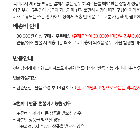
국내에서 재고를 보유한 업체가 없는 경우 해외주문을 해야 하는 상황이 생깁
IV. 수술상처 관리(Surgical Wound Management)
이 경우 4~5주 안에 공급이 가능하며 현지 출판사 사정에 따라 구입이 어려운
V. 장루 관리(Stoma Management)
# 재고 유무는 주문 전 사이트 상에서 배송 안내 문구로 구분 가능하며, 필요
VI. 요루 관리(Urostomy Management)
배송비 안내
- 30,000원 이상 구매시 무료배송
(결제금액이 30,000원 미만일 경우 3
- 반품/취소.환불 시 배송비는 최소 무료 배송이 되었을 경우, 처음 발생한 
제6장 재활 간호(Rehabilitation Nursing)
I. 호흡재활(Respiratory Rehabilitation)
반품안내
II. 심장재활(Cardiac Rehabilitation)
전자상거래에 의한 소비자보호에 관한 법률에 의거 반품 가능 기간내에는 반품
III. 뇌척수 재활(Cerebrospinal Rehabilitation)
반품가능기간
- 단순변심 : 물품 수령 후 14일 이내
(단, 고객님의 요청으로 주문된 해외원서
제7장 통증관리(Pain Management)
I. 통증관리(Pain Management)
교환이나 반품, 환불이 가능한 경우
- 주문하신 것과 다른 상품을 받으신 경우
- 파본인 상품을 받으신 경우
제8장 임종 간호와 사별가족 간호(End-of-life Care and Bereaved famil
- 배송과정에서 손상된 상품을 받으신 경우
I. 임종 간호(End-of-life Care)