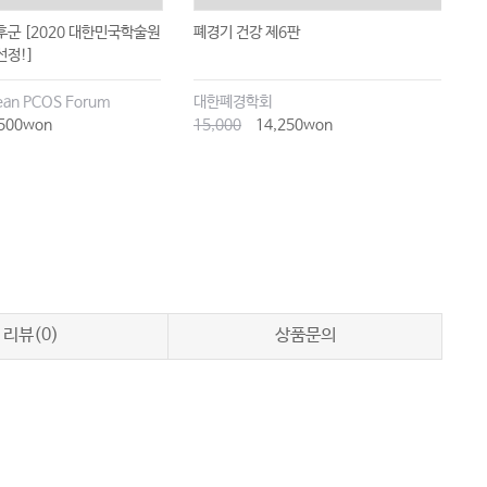
군 [2020 대한민국학술원
폐경기 건강 제6판
처
선정!]
an PCOS Forum
대한폐경학회
카
500won
15,000
14,250won
2
리뷰(0)
상품문의