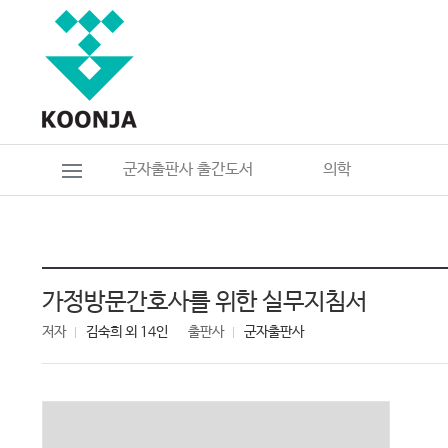
군자출판사 출간도서
의학
가정방문간호사를 위한 실무지침서
저자
김숙희 외 14인
출판사
군자출판사