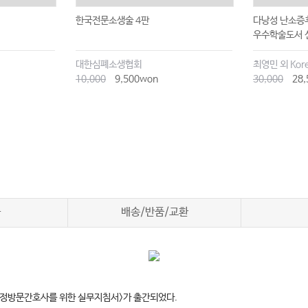
한국전문소생술 4판
다낭성 난소증후
우수학술도서 
대한심폐소생협회
최영민 외 Kore
10,000
9,500won
30,000
28,
차
배송/반품/교환
가정방문간호사를 위한 실무지침서>가 출간되었다.