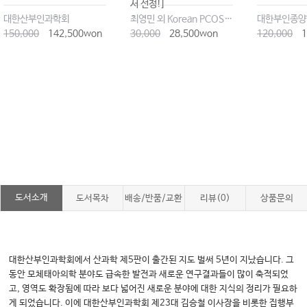
서 선정!]
대한산부인과학회
최영민 외 Korean PCOS Forum
대한부인종양
150,000
142,500won
30,000
28,500won
120,000
1
도서소개
도서목차
배송/반품/교환
리뷰(0)
상품문의
대한산부인과학회에서 산과학 제5판이 출간된 지도 벌써 5년이 지났습니다. 그
동안 모체태아의학 분야도 급속한 발전과 새로운 연구결과들이 많이 축적되었
고, 영역도 확장됨에 따라 보다 넓어진 새로운 분야에 대한 지식의 정리가 필요하
게 되었습니다. 이에 대한산부인과학회 제23대 김승철 이사장을 비롯한 집행부