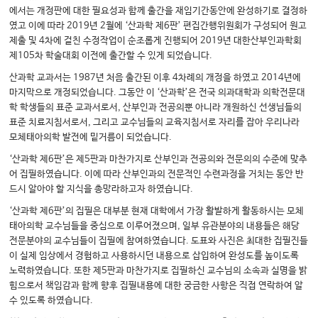
에서는 개정판에 대한 필요성과 함께 출간을 재임기간동안에 완성하기로 결정하
였고 이에 따라 2019년 2월에 ‘산과학 제6판’ 편집간행위원회가 구성되어 원고
제출 및 4차에 걸친 수정작업이 순조롭게 진행되어 2019년 대한산부인과학회
제105차 학술대회 이전에 출간할 수 있게 되었습니다.
산과학 교과서는 1987년 처음 출간된 이후 4차례의 개정을 하였고 2014년에
마지막으로 개정되었습니다. 그동안 이 ‘산과학’은 전국 의과대학과 의학전문대
학 학생들의 표준 교과서로서, 산부인과 전공의뿐 아니라 개원하신 선생님들의
표준 치료지침서로서, 그리고 교수님들의 교육지침서로 자리를 잡아 우리나라
모체태아의학 발전에 밑거름이 되었습니다.
‘산과학 제6판’은 제5판과 마찬가지로 산부인과 전공의와 전문의의 수준에 맞추
어 집필하였습니다. 이에 따라 산부인과의 전문적인 수련과정을 거치는 동안 반
드시 알아야 할 지식을 총망라하고자 하였습니다.
‘산과학 제6판’의 집필은 대부분 현재 대학에서 가장 활발하게 활동하시는 모체
태아의학 교수님들을 중심으로 이루어졌으며, 일부 유관분야의 내용들은 해당
전문분야의 교수님들이 집필에 참여하였습니다. 도표와 사진은 최대한 집필진들
이 실제 임상에서 경험하고 사용하시던 내용으로 삽입하여 완성도를 높이도록
노력하였습니다. 또한 제5판과 마찬가지로 집필하신 교수님의 소속과 실명을 밝
힘으로서 책임감과 함께 향후 집필내용에 대한 궁금한 사항은 직접 연락하여 알
수 있도록 하였습니다.