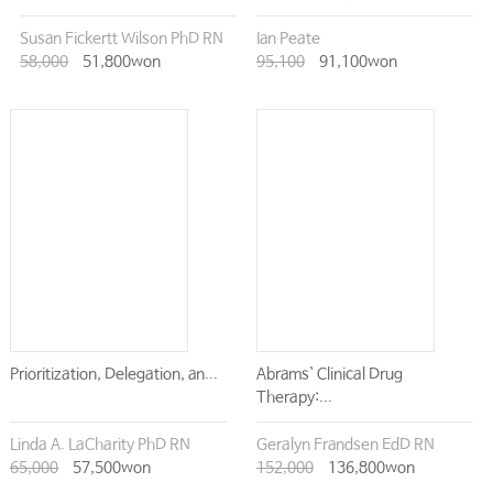
Susan Fickertt Wilson PhD RN
Ian Peate
58,000
51,800won
95,100
91,100won
Prioritization, Delegation, an...
Abrams` Clinical Drug
Therapy:...
Linda A. LaCharity PhD RN
Geralyn Frandsen EdD RN
65,000
57,500won
152,000
136,800won