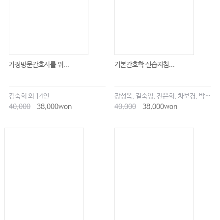
가정방문간호사를 위...
기본간호학 실습지침...
김숙희 외 14인
장성옥, 길숙영, 진은희, 차보경, 박창승, 김영희, 임세현, 김은재, 이해랑
40,000
38,000won
40,000
38,000won