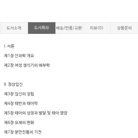
도서목차
도서소개
배송/반품/교환
리뷰(0)
상품문의
I. 서론
제1장 산과학 개요
제2장 여성 생식기의 해부학
II. 정상임신
제3장 임신의 성립
제4장 태반과 태아막
제5장 태아의 성장과 발달 및 태아 영양
제6장 모체의 변화
제7장 분만진통의 기전