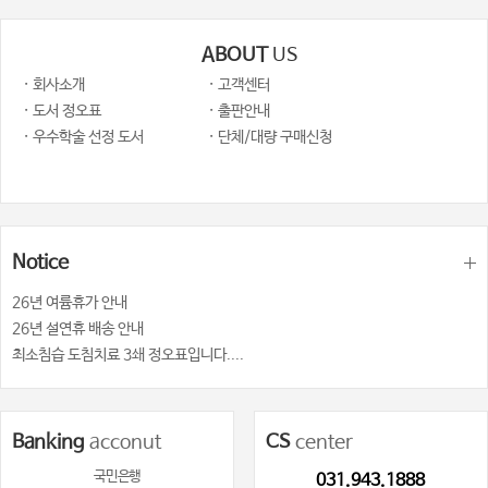
ABOUT
US
· 회사소개
· 고객센터
· 도서 정오표
· 출판안내
· 우수학술 선정 도서
· 단체/대량 구매신청
Notice
26년 여륨휴가 안내
26년 설연휴 배송 안내
최소침습 도침치료 3쇄 정오표입니다....
Banking
acconut
CS
center
국민은행
031.943.1888