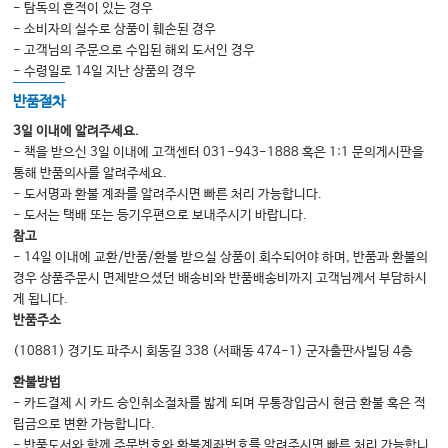
제40장 간 및 위장관질환
- 탐독의 흔적이 있는 경우
- 소비자의 실수로 상품이 훼손된 경우
제41장 혈액질환
- 고객님의 주문으로 수입된 해외 도서인 경우
제42장 당뇨병
- 수령일로 14일 지난 상품의 경우
제43장 내분비질환
반품절차
제44장 비만
3일 이내에 알려주세요.
- 책을 받으신 3일 이내에 고객센터 031-943-1888 혹은 1:1 문의게시판을
제45장 신경정신과적 질환
통해 반품의사를 알려주세요.
제46장 결합조직병
- 도서명과 환불 계좌를 알려주시면 빠른 처리 가능합니다.
- 도서는 택배 또는 등기우편으로 보내주시기 바랍니다.
제47장 피부질환
참고
제48장 감염질환
- 14일 이내에 교환/반품/환불 받으실 상품이 회수되어야 하며, 반품과 환불의
경우 상품주문시 면제받으셨던 배송비와 반품배송비까지 고객님께서 부담하시
제49장 성매개질환
게 됩니다.
제50장 악성 신생물
반품주소
제51장 임신 중 중환자 관리
(10881) 경기도 파주시 회동길 338 (서패동 474-1) 군자출판사빌딩 4층
환불방법
- 카드결제 시 카드 승인취소절차를 밟게 되며 무통장입금시 현금 환불 혹은 적
VIII. 윤리적, 법적 문제
립금으로 변환 가능합니다.
제52장 산과영역에서의 윤리적, 법적 문제
- 반품도서와 함께 주문번호와 환불계좌번호를 알려주시면 빠른 처리 가능합니