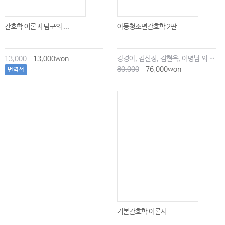
간호학 이론과 탐구의 ...
아동청소년간호학 2판
13,000
13,000won
강경아, 김신정, 김현옥, 이명남 외 공저
80,000
76,000won
번역서
기본간호학 이론서