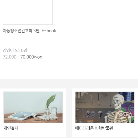
아동청소년간호학 3판, E-book ...
강경아 외10명
72,000
70,000won
개인결제
메디테리움 의학박물관