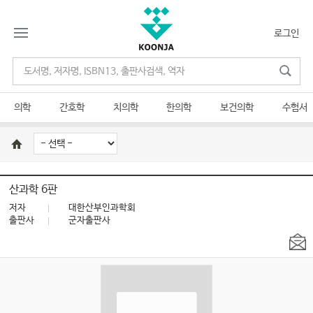
로그인
의학
간호학
치의학
한의학
보건의학
수험서
산과학 6판
저자
대한산부인과학회
출판사
군자출판사