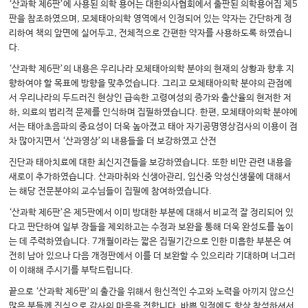
‘산과학 제6판’에 사용된 의학 용어는 대한의사협회에서 출판된 의학용어집 제5
판을 참조하였으며, 모체태아의학 영역에서 인정되어 있는 약자는 간단하게 정
리하여 책의 앞면에 실어두고, 전체적으로 간편한 약자를 사용하도록 하였습니
다.
‘산과학 제6판’의 내용은 우리나라 모체태아의학 분야의 현재의 상황과 향후 지
향하여야 할 목표에 방향을 맞추었습니다. 그리고 모체태아의학 분야의 관점에
서 우리나라의 두드러진 현상인 급속한 고령여성의 증가와 출산율의 현저한 저
하, 의료의 법리적 문제를 인식하며 집필하였습니다. 한편, 모체태아의학 분야에
서는 태아초음파의 중요성이 더욱 높아졌고 태아 자기공명영상검사의 이용이 점
차 많아지면서 ‘산과영상’의 내용들을 더 보강하였고 산전
진단과 태아치료에 대한 최신지견들을 보강하였습니다. 또한 비만 관련 내용을
새로이 추가하였습니다. 산과마취와 신생아관리, 임신중 악성신생물에 대해서
는 해당 전문분야의 교수님들이 집필에 참여하였습니다.
‘산과학 제6판’은 제5판에서 이미 방대한 부분에 대해서 비교적 잘 정리되어 있
다고 판단하여 일부 장들을 제외하고는 수정과 보완을 통해 더욱 완성도를 높이
는 데 주력하였습니다. 7개월이라는 짧은 집필기간으로 인한 미흡한 부분은 여
전히 남아 있으나 다음 개정판에서 이를 더 보완할 수 있으리라 기대하며 너그러
이 이해해 주시기를 부탁드립니다.
끝으로 ‘산과학 제6판’의 출간을 위해서 헌신적인 수고와 노력을 아끼지 않으신
많은 분들께 진심으로 감사의 마음을 전합니다. 바쁜 일정에도 항상 참석하셔서