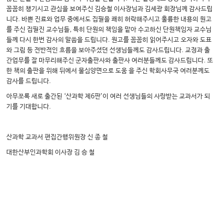
꼼꼼히 챙기시고 관심을 보여주신 김승철 이사장님과 김세광 회장님께 감사드립
니다. 바쁜 진료와 업무 중에서도 집필을 쾌히 허락해주시고 훌륭한 내용의 원고
를 주신 집필진 교수님들, 특히 단원의 책임을 맡아 수고하신 단원책임자 교수님
들께 다시 한번 감사의 말씀을 드립니다. 원고를 꼼꼼히 읽어주시고 오자와 도표
와 그림 등 전반적인 흐름을 보아주셨던 선생님들께도 감사드립니다. 교정과 출
간업무를 잘 마무리해주신 군자출판사와 출판사 여러분들께도 감사드립니다. 또
한 책의 출판을 위해 뒤에서 물심양면으로 도움 을 주신 학회사무국 여러분께도
감사를 드립니다.
아무쪼록 새로 출간된 ‘산과학 제6판’이 여러 선생님들의 사랑받는 교과서가 되
기를 기대합니다.
산과학 교과서 편집간행위원장 신 종 철
대한산부인과학회 이사장 김 승 철