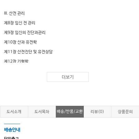
III. 산전 관리
제8장 임신 전 관리
제9장 임신의 진단과관리
제10장 산과 유전학
제11장 산전진단 및 유전상담
제12장 기형학
제13장 산과 영상
더보기
제14장 산전 태아안녕평가
제15장 태아치료
IV. 분만 관리
배송/반품/교환
도서소개
도서목차
리뷰(0)
상품문의
제16장 정상 분만진통과 분만
제17장 분만진통 중 태아안녕평가
배송안내
제18장 비정상 분만진통과 유도분만