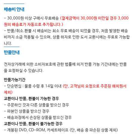
제29장 태아성장 이상
배송비 안내
제30장 자궁내태아사망
- 30,000원 이상 구매시 무료배송
(결제금액이 30,000원 미만일 경우 3,000
제31장 태아질환
원의 배송료가 자동으로 추가됩니다.)
- 반품/취소.환불 시 배송비는 최소 무료 배송이 되었을 경우, 처음 발생한 배송
제32장 양수, 태아막, 태반의 이상
비까지 소급 적용될 수 있으며, 상품 하자로 인한 도서 교환시에는 무료로 가능합
제33장 산과적 출혈
니다.
제34장 임신 중 고혈압 질환
반품안내
전자상거래에 의한 소비자보호에 관한 법률에 의거 반품 가능 기간내에는 반품
을 요청하실 수 있습니다.
VII. 임신 중 동반질환
반품가능기간
- 단순변심 : 물품 수령 후 14일 이내
(단, 고객님의 요청으로 주문된 해외원서
제35장 심혈관질환
제외)
제36장 만성 고혈압
교환이나 반품, 환불이 가능한 경우
- 주문하신 것과 다른 상품을 받으신 경우
제37장 호흡기질환
- 파본인 상품을 받으신 경우
제38장 혈전색전증
- 배송과정에서 손상된 상품을 받으신 경우
교환이나 반품, 환불이 불가능한 경우
제39장 신장 및 요로 질환
- 개봉된 DVD, CD-ROM, 카세트테이프 (단, 배송 중 파손된 상품 제외)