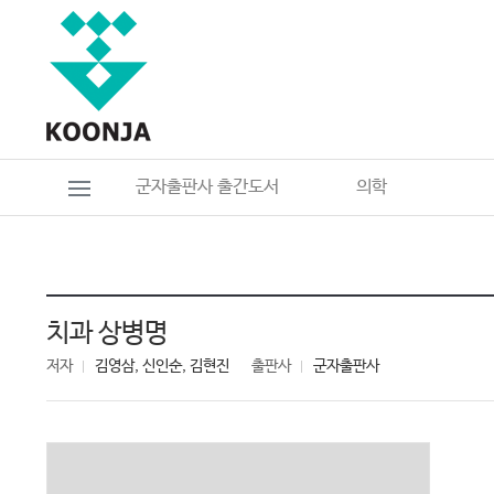
군자출판사 출간도서
의학
치과 상병명
저자
김영삼, 신인순, 김현진
출판사
군자출판사