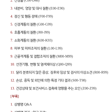
2.
신생물
(C00-D48)
3.
내분비
,
영양 및 대사 질환
(E00-E90)
4.
정신 및 행동 장애
(F00-F99)
5.
신경계통의 질환
(G00-G99)
6.
호흡계통의 질환
(J00-J99)
7.
소화계통의 질환
(K00-K93)
8.
피부 및 피하조직의 질환
(L00-L99)
9.
근골격계통 및 결합조직의 질환
(M00-M99)
10.
선천기형
,
변형 및 염색체이상
(Q00-Q99)
11.
달리 분류되지 않은 증상
,
징후와 임상 및 검사의 이상소견
(R00-R99)
12.
손상
,
중독 및 외인에 의한 특정 기타 결과
(S00-T98)
13.
건강상태 및 보건서비스 접촉에 영향을 주는 요인
(Z00-Z99)
[
부록
]
1.
상병명
Q&A