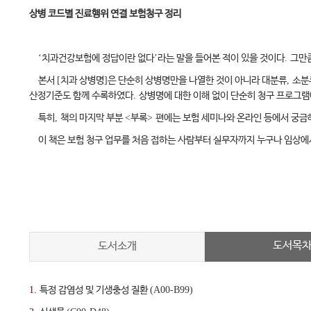
상병 코드별 진료행위 연결 보험청구 정리
‘
치과건강보험에 정답이란 없다
’
라는 말을 들어본 적이 있을 것이다
.
그만
본서
[
치과 상병명
]
은 단순히 상병명만을 나열한 것이 아니라 대분류
,
소분
산정기준도 함께 수록하였다
.
상병명에 대한 이해 없이 단순히 청구 프로그램
특히
,
책의 마지막 부분
<
부록
>
편에는 보험 세미나와 온라인 등에서 궁금
이 책은 보험 청구 업무를 처음 접하는 사람부터 실무자까지 누구나 임상에
도서목
도서소개
1.
특정 감염성 및 기생충성 질환
(A00-B99)