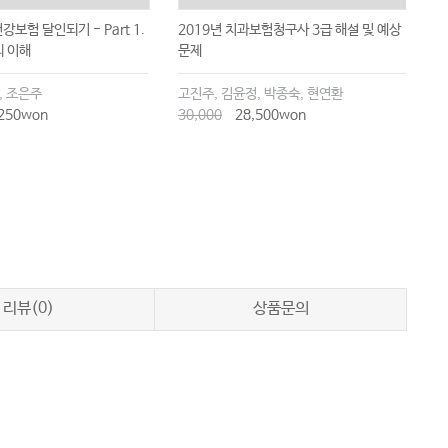
강보험 달인되기 - Part 1.
2019년 치과보험청구사 3급 해설 및 예상
치
 이해
문제
, 조은주
고진주, 김윤정, 박종숙, 현연환
전
250won
30,000
28,500won
1
리뷰(0)
상품문의