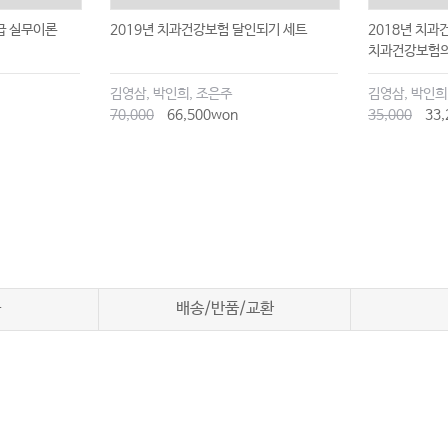
급 실무이론
2019년 치과건강보험 달인되기 세트
2018년 치과건
치과건강보험의
김영삼, 박인희, 조은주
김영삼, 박인희
70,000
66,500won
35,000
33,
차
배송/반품/교환