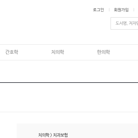
로그인
회원가입
간호학
치의학
한의학
치의학
>
치과보험