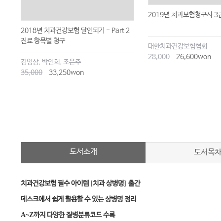
2019년 치과보험청구사 3
2018년 치과건강보험 달인되기 - Part 2
진료 항목별 청구
대한치과건강보험협회
28,000
26,600won
김영삼, 박인희, 조은주
35,000
33,250won
도서소개
도서목
치과건강보험 필수 아이템
[
치과 상병명
]
출간
데스크에서 쉽게 활용할 수 있는 상병명 정리
A~Z
까지 다양한 질병분류코드 수록