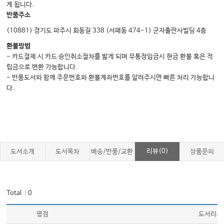
게 됩니다.
반품주소
(10881) 경기도 파주시 회동길 338 (서패동 474-1) 군자출판사빌딩 4층
환불방법
- 카드결제 시 카드 승인취소절차를 밟게 되며 무통장입금시 현금 환불 혹은 적
립금으로 변환 가능합니다.
- 반품도서와 함께 주문번호와 환불계좌번호를 알려주시면 빠른 처리 가능합니
다.
리뷰(0)
도서소개
도서목차
배송/반품/교환
상품문의
Total
0
｜
평점
도서리뷰