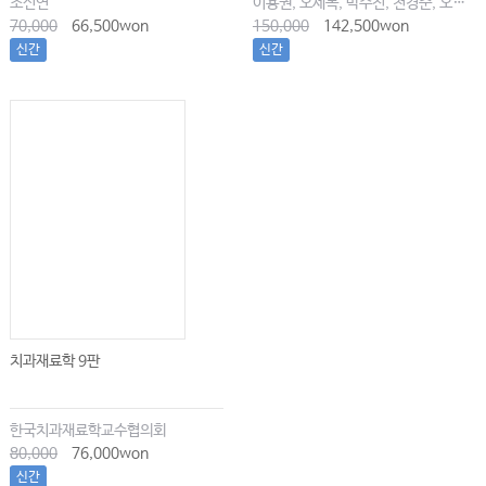
조신연
이용권, 오세목, 박수진, 천경준, 오한솔
70,000
66,500won
150,000
142,500won
신간
신간
치과재료학 9판
한국치과재료학교수협의회
80,000
76,000won
신간