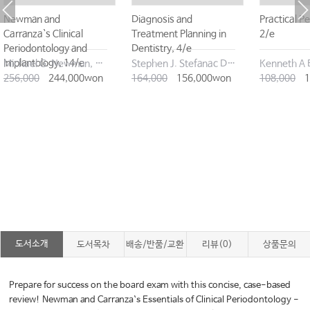
Newman and
Diagnosis and
Practical Pe
Carranza`s Clinical
Treatment Planning in
2/e
Periodontology and
Dentistry, 4/e
Implantology, 14/e
Michael G. Newman, DDS, FACD, Perry R. Klokkevold
Stephen J. Stefanac DDS MS
256,000
244,000won
164,000
156,000won
108,000
1
도서소개
도서목차
배송/반품/교환
리뷰(0)
상품문의
Prepare for success on the board exam with this concise, case-based
review! Newman and Carranza`s Essentials of Clinical Periodontology -