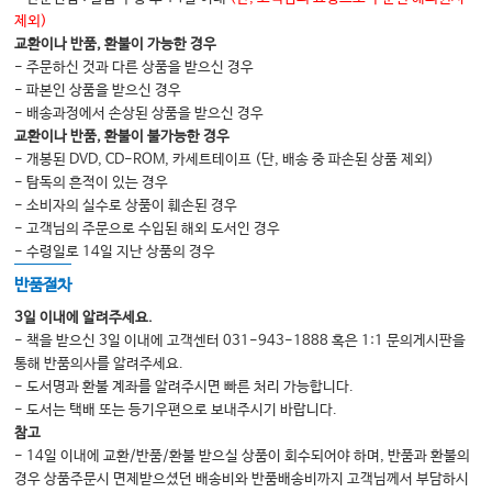
Digitally Assisted Implant Surgery
제외)
교환이나 반품, 환불이 가능한 경우
47. Complications in Dental Implantology
- 주문하신 것과 다른 상품을 받으신 경우
48. Results of Implant Treatment and Future Supportive Implant Care
- 파본인 상품을 받으신 경우
- 배송과정에서 손상된 상품을 받으신 경우
교환이나 반품, 환불이 불가능한 경우
- 개봉된 DVD, CD-ROM, 카세트테이프 (단, 배송 중 파손된 상품 제외)
- 탐독의 흔적이 있는 경우
- 소비자의 실수로 상품이 훼손된 경우
- 고객님의 주문으로 수입된 해외 도서인 경우
- 수령일로 14일 지난 상품의 경우
반품절차
3일 이내에 알려주세요.
- 책을 받으신 3일 이내에 고객센터 031-943-1888 혹은 1:1 문의게시판을
통해 반품의사를 알려주세요.
- 도서명과 환불 계좌를 알려주시면 빠른 처리 가능합니다.
- 도서는 택배 또는 등기우편으로 보내주시기 바랍니다.
참고
- 14일 이내에 교환/반품/환불 받으실 상품이 회수되어야 하며, 반품과 환불의
경우 상품주문시 면제받으셨던 배송비와 반품배송비까지 고객님께서 부담하시