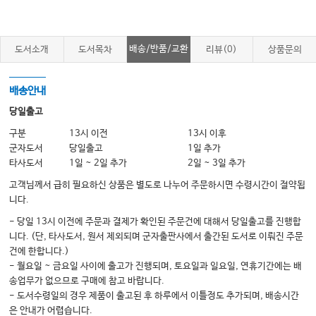
Immunodeficiency Virus
19. Clinical and Radiographic Evaluation in Periodontics
20. Periodontal Risk and Prognosis
배송/반품/교환
도서소개
도서목차
리뷰(0)
상품문의
21. Periodontal Treatment Planning and Rationale for Treatment
22. Periodontal Treatment in Medically Compromised Patients
배송안내
23. Periodontal Treatment of Older Adults
당일출고
24. Periodontal Treatment of Female Patients
구분
13시 이전
13시 이후
군자도서
당일출고
1일 추가
25. Treatment of Acute Gingival and Periodontal Conditions
타사도서
1일 ~ 2일 추가
2일 ~ 3일 추가
26. Diagnosis and Management of Endodontic-Periodontic Lesions
고객님께서 급히 필요하신 상품은 별도로 나누어 주문하시면 수령시간이 절약됩
27. Plaque Control
니다.
28. Non-Surgical Periodontal Therapy
- 당일 13시 이전에 주문과 결제가 확인된 주문건에 대해서 당일출고를 진행합
니다. (단, 타사도서, 원서 제외되며 군자출판사에서 출간된 도서로 이뤄진 주문
29. Antibiotics and Host Modulation for Periodontal Diseases
건에 한합니다.)
30. Occlusal Evaluation and Therapy
- 월요일 ~ 금요일 사이에 출고가 진행되며, 토요일과 일요일, 연휴기간에는 배
송업무가 없으므로 구매에 참고 바랍니다.
31. General Indications and Principles of Periodontal Surgery
- 도서수령일의 경우 제품이 출고된 후 하루에서 이틀정도 추가되며, 배송시간
32. Periodontal and Peri-implant Surgical Anatomy
은 안내가 어렵습니다.