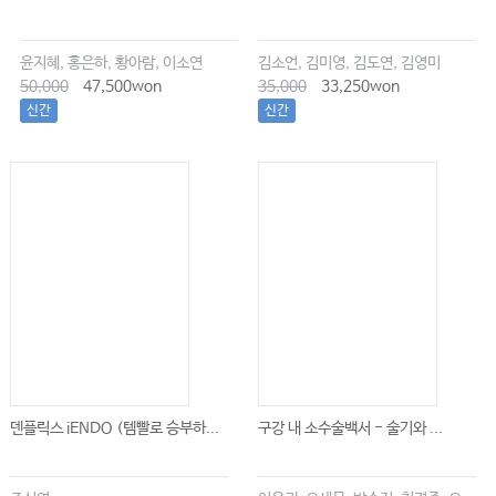
윤지혜, 홍은하, 황아람, 이소연
김소언, 김미영, 김도연, 김영미
50,000
47,500won
35,000
33,250won
신간
신간
덴플릭스 iENDO (템빨로 승부하...
구강 내 소수술백서 - 술기와 ...