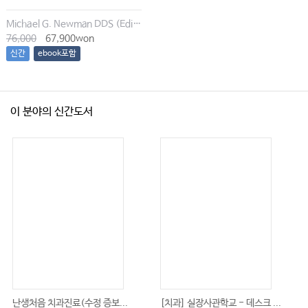
Michael G. Newman DDS (Editor), Irina Dragan (Editor), Satheesh Elangovan BDS DSc DMSc (Editor), Archana K. Karan (Editor)
76,000
67,900won
신간
ebook포함
이 분야의 신간도서
난생처음 치과진료(수정 증보...
[치과] 실장사관학교 - 데스크 ...