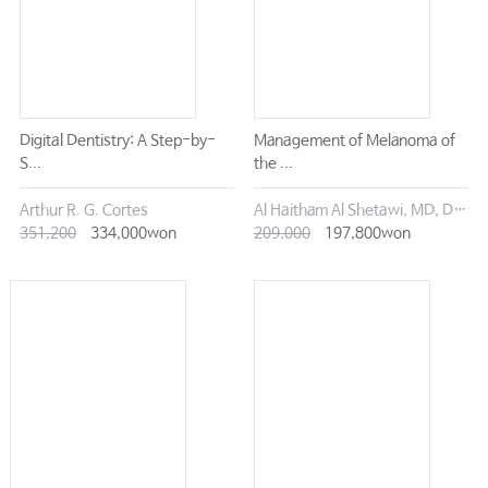
Digital Dentistry: A Step-by-
Management of Melanoma of
S...
the ...
Arthur R. G. Cortes
Al Haitham Al Shetawi, MD, DMD
351,200
334,000won
209,000
197,800won