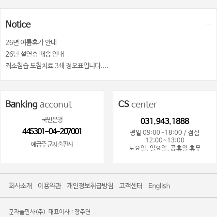
Notice
26년 여륨휴가 안내
26년 설연휴 배송 안내
최소침습 도침치료 3쇄 정오표입니다....
Banking
acconut
CS
center
국민은행
031.943.1888
445301-04-207001
평일 09:00~18:00 / 점심
12:00~13:00
예금주 군자출판사
토요일, 일요일, 공휴일 휴무
회사소개
이용약관
개인정보취급방침
고객센터
English
군자출판사(주)
대표이사 : 장주연