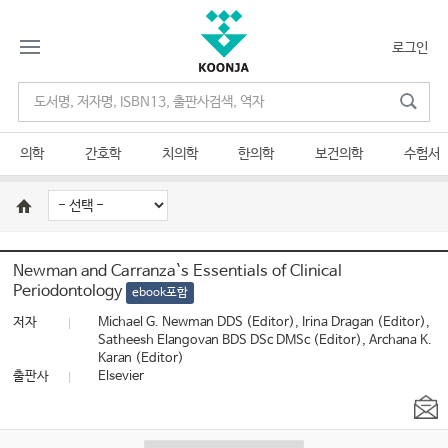
로그인
의학
간호학
치의학
한의학
보건의학
수험서
Newman and Carranza`s Essentials of Clinical
Periodontology
ebook포함
저자
Michael G. Newman DDS (Editor), Irina Dragan (Editor),
Satheesh Elangovan BDS DSc DMSc (Editor), Archana K.
Karan (Editor)
출판사
Elsevier