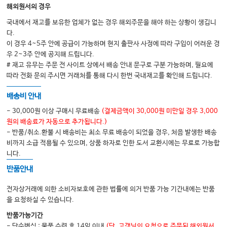
해외원서의 경우
33. Pocket Reduction Surgery - Resective Approach
국내에서 재고를 보유한 업체가 없는 경우 해외주문을 해야 하는 상황이 생깁니
34. Pocket Reduction Surgery - Regenerative Approach
다.
35. Management of Furcation Involvement
이 경우 4~5주 안에 공급이 가능하며 현지 출판사 사정에 따라 구입이 어려운 경
우 2~3주 안에 공지해 드립니다.
36. Periodontal Plastic and Esthetic Surgery
# 재고 유무는 주문 전 사이트 상에서 배송 안내 문구로 구분 가능하며, 필요에
37. Lasers in Periodontics
따라 전화 문의 주시면 거래처를 통해 다시 한번 국내재고를 확인해 드립니다.
38. Periodontics - Restorative Interrelationships
배송비 안내
39. Results of Periodontal Treatment and Future Supportive
- 30,000원 이상 구매시 무료배송
(결제금액이 30,000원 미만일 경우 3,000
Periodontal Care
원의 배송료가 자동으로 추가됩니다.)
40. Peri-impant Anatomy, Biology, and Function
- 반품/취소.환불 시 배송비는 최소 무료 배송이 되었을 경우, 처음 발생한 배송
비까지 소급 적용될 수 있으며, 상품 하자로 인한 도서 교환시에는 무료로 가능합
41. Clinical Evaluation of the Implant Patient
니다.
42. Diagnostic Imaging for the Implant Patient
반품안내
43. Dental Implants: Prosthetic Considerations
전자상거래에 의한 소비자보호에 관한 법률에 의거 반품 가능 기간내에는 반품
44. Implant Surgical Procedures
을 요청하실 수 있습니다.
45. Implant Site Development
반품가능기간
46. Advances in Dental Implantology: Microsurgery, Piezo Surgery and
- 단순변심 : 물품 수령 후 14일 이내
(단, 고객님의 요청으로 주문된 해외원서