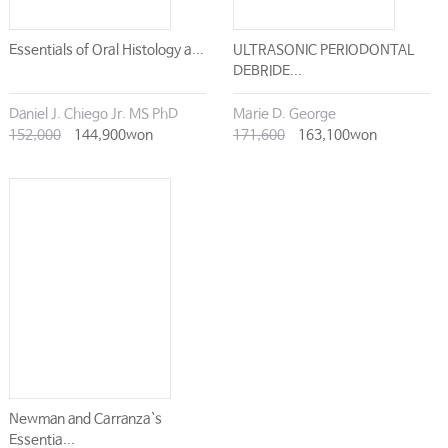
Essentials of Oral Histology a...
ULTRASONIC PERIODONTAL
DEBRIDE...
Daniel J. Chiego Jr. MS PhD
Marie D. George
152,000
144,900won
171,600
163,100won
Newman and Carranza`s
Essentia...