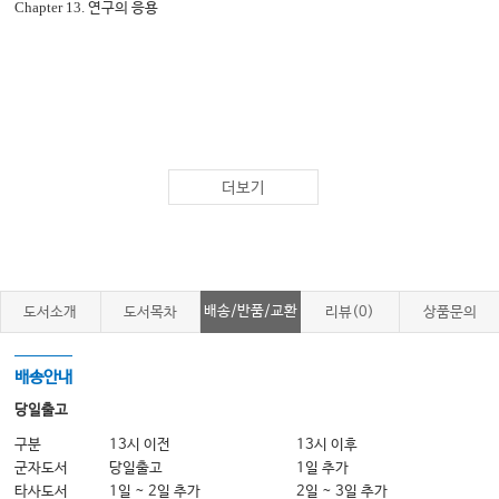
Chapter 13.
연구의 응용
더보기
배송/반품/교환
도서소개
도서목차
리뷰(0)
상품문의
배송안내
당일출고
구분
13시 이전
13시 이후
군자도서
당일출고
1일 추가
타사도서
1일 ~ 2일 추가
2일 ~ 3일 추가