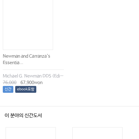
Newman and Carranza`s
Essentia...
Michael G. Newman DDS (Editor), Irina Dragan (Editor), Satheesh Elangovan BDS DSc DMSc (Editor), Archana K. Karan (Editor)
76,000
67,900won
신간
ebook포함
이 분야의 신간도서