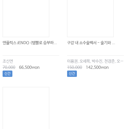
덴플릭스 iENDO (템빨로 승부하...
구강 내 소수술백서 - 술기와 ...
조신연
이용권, 오세목, 박수진, 천경준, 오한솔
70,000
66,500won
150,000
142,500won
신간
신간