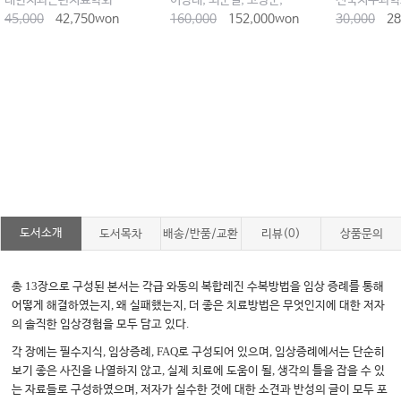
대한치과근관치료학회
이상래, 최순철, 고광준, 황의환, 최용석
전국치주과학
45,000
42,750won
160,000
152,000won
30,000
28
도서소개
도서목차
배송/반품/교환
리뷰(0)
상품문의
13
총
장으로 구성된 본서는 각급 와동의 복합레진 수복방법을 임상 증례를 통해
,
,
어떻게 해결하였는지
왜 실패했는지
더 좋은 치료방법은 무엇인지에 대한 저자
.
의 솔직한 임상경험을 모두 담고 있다
,
, FAQ
,
각 장에는 필수지식
임상증례
로 구성되어 있으며
임상증례에서는 단순히
,
,
보기 좋은 사진을 나열하지 않고
실제 치료에 도움이 될
생각의 틀을 잡을 수 있
,
는 자료들로 구성하였으며
저자가 실수한 것에 대한 소견과 반성의 글이 모두 포