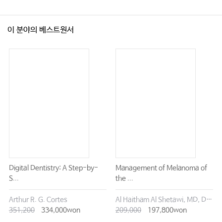
이 분야의 베스트원서
Digital Dentistry: A Step-by-
Management of Melanoma of
S...
the ...
Arthur R. G. Cortes
Al Haitham Al Shetawi, MD, DMD
351,200
334,000won
209,000
197,800won