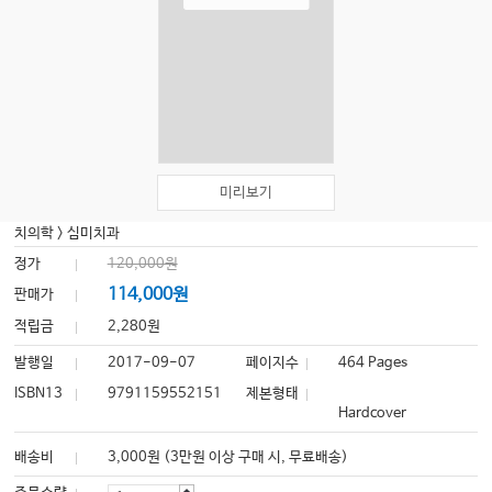
미리보기
치의학
>
심미치과
정가
120,000원
114,000원
판매가
적립금
2,280원
발행일
2017-09-07
페이지수
464 Pages
ISBN13
9791159552151
제본형태
Hardcover
배송비
3,000원 (3만원 이상 구매 시, 무료배송)