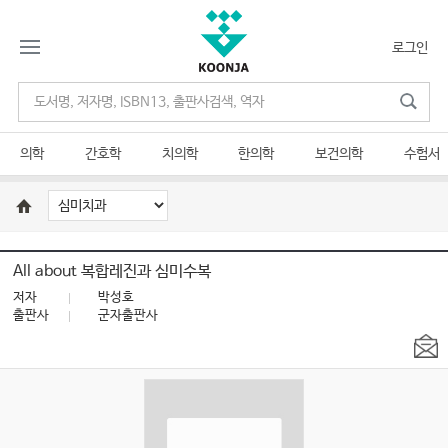
로그인
의학
간호학
치의학
한의학
보건의학
수험서
All about 복합레진과 심미수복
저자
박성호
출판사
군자출판사