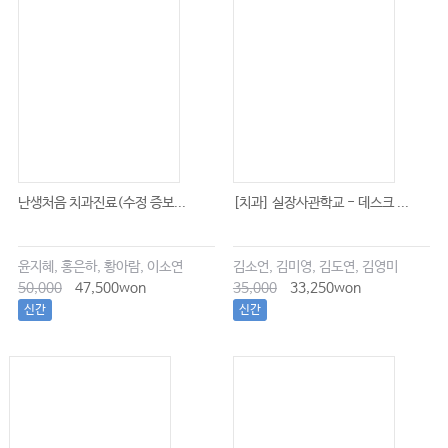
난생처음 치과진료(수정 증보...
[치과] 실장사관학교 - 데스크 ...
윤지혜, 홍은하, 황아람, 이소연
김소언, 김미영, 김도연, 김영미
50,000
47,500won
35,000
33,250won
신간
신간