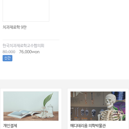
치과재료학 9판
한국치과재료학교수협의회
80,000
76,000won
신간
개인결제
메디테리움 의학박물관