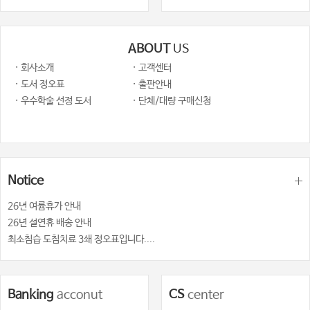
ABOUT
US
· 회사소개
· 고객센터
· 도서 정오표
· 출판안내
· 우수학술 선정 도서
· 단체/대량 구매신청
Notice
26년 여륨휴가 안내
26년 설연휴 배송 안내
최소침습 도침치료 3쇄 정오표입니다....
Banking
acconut
CS
center