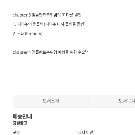
chapter 3 임플란트주위염의 또 다른 원인
1. 지대주의 흔들림(지대주 나사 풀림을 동반)
2. 소대(Frenum)
chapter 4 임플란트주위염 예방을 위한 수술법
1. 치주염 이환 자연치 증례(상악 전치부)
2. 실패한 임플란트 재식립 수술법
chapter 5 임플란트 보철 후 치조골의 반응 - Mucosal Seal
1. 임플란트 보철 후 치조골은 회복된다.
도서소개
도서목
2. 구치부 치조골 회복을 위한 수술법
배송안내
3. 상악 대구치 임플란트 증례
당일출고
4. 치조골이 회복되는 다양한 임상 증례들
구분
13시 이전