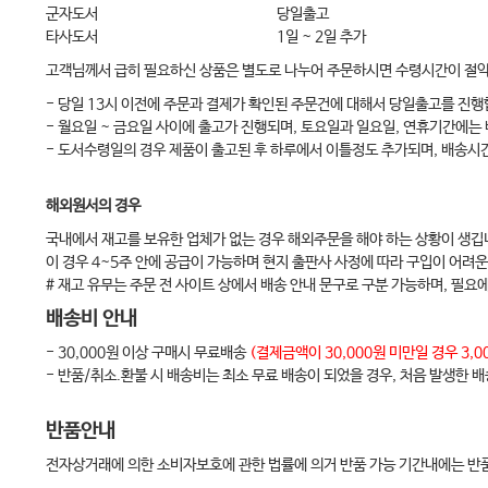
군자도서
당일출고
타사도서
1일 ~ 2일 추가
chapter 6 임플란트 보철 후 치조골의 반응 - Abutment and Prosthesi
고객님께서 급히 필요하신 상품은 별도로 나누어 주문하시면 수령시간이 절
1. Gold Abutment
- 당일 13시 이전에 주문과 결제가 확인된 주문건에 대해서 당일출고를 진행
2. 보철물 변연
- 월요일 ~ 금요일 사이에 출고가 진행되며, 토요일과 일요일, 연휴기간에는
- 도서수령일의 경우 제품이 출고된 후 하루에서 이틀정도 추가되며, 배송시
chapter 7 임플란트 주위 변연골 소실의 원인 - Micro-gap vs Micro-mobi
해외원서의 경우
1. Micro-gap vs Micro-mobility
국내에서 재고를 보유한 업체가 없는 경우 해외주문을 해야 하는 상황이 생깁
2. Platform switching의 진실
이 경우 4~5주 안에 공급이 가능하며 현지 출판사 사정에 따라 구입이 어려운
# 재고 유무는 주문 전 사이트 상에서 배송 안내 문구로 구분 가능하며, 필요
chapter 8
배송비 안내
1장의 결언
- 30,000원 이상 구매시 무료배송
(결제금액이 30,000원 미만일 경우 3
- 반품/취소.환불 시 배송비는 최소 무료 배송이 되었을 경우, 처음 발생한 
PART 2
반품안내
chapter 1 임플란트 찢어짐
전자상거래에 의한 소비자보호에 관한 법률에 의거 반품 가능 기간내에는 반품
1. External hex connection (외부육각연결)