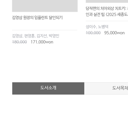
당직맨의 치아외상 치트키:
인과 실전 팁 (2025 세종도
김영삼 원장의 임플란트 달인되기
성이수, 노병덕
100,000
95,000won
김영삼, 편영훈, 김지선, 박영민
180,000
171,000won
도서소개
도서목