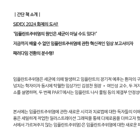
｜간단 책 소개｜
SIDEX 2024 화제의 도서!
‘임플란트주위염의 원인은 세균이 아닐 수도 있다!’
지금까지 배울 수 없던 임플란트주위염에 관한 혁신적인 임상 보고서이자
패러다임 전환의 분수령!
임플란트주위염은 세균에 의해 발생하고 임플란트의 장기적 예후는 환자의 구
넘치는 학자이자 동시에 탁월한 임상가인 김정찬 원장 • 여인성 교수, 두 저자
소를 설명하며, 두 번째 PART에서는 임플란트 나사 풀림 등의 체결부 안
본서에는 임플란트주위염에 관한 새로운 시각과 치료법에 대한 독자들의 이해를
용은 세밀하게 작업한 일러스트레이션 그래픽을 통해 다채로움을 더하고자 했다
서에서 가르쳐주지 않는 임플란트주위염>은 임플란트주위염에 대한 새로운 패러