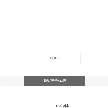
더보기
배송/반품/교환
차
13시 이후