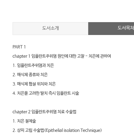
도서목
도서소개
PART 1
chapter 1 임플란트주위염 원인에 대한 고찰 - 치은에 관하여
1. 임플란트주위염과 치은
2. 매식체 종류와 치은
3. 매식체 협설 위치와 치은
4. 치은을 고려한 발치 즉시 임플란트 시술
chapter 2 임플란트주위염 치료 수술법
1. 치은 절제술
2. 상피 고립 수술법(Epithelial isolation Technique)