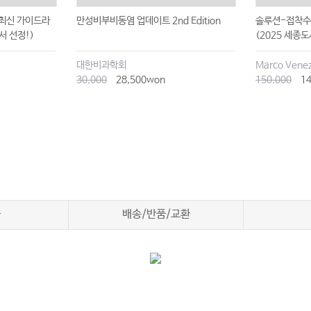
 최신 가이드라
만성비부비동염 업데이트 2nd Edition
솔루션-접착수
서 선정!)
(2025 세종도
대한비과학회
Marco Venez
30,000
28,500won
150,000
14
차
배송/반품/교환