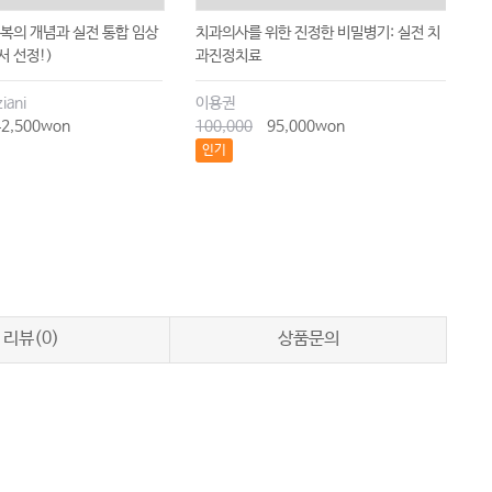
복의 개념과 실전 통합 임상
치과의사를 위한 진정한 비밀병기: 실전 치
대
서 선정!)
과진정치료
술
iani
이용권
신
2,500won
100,000
95,000won
7
인기
리뷰(0)
상품문의