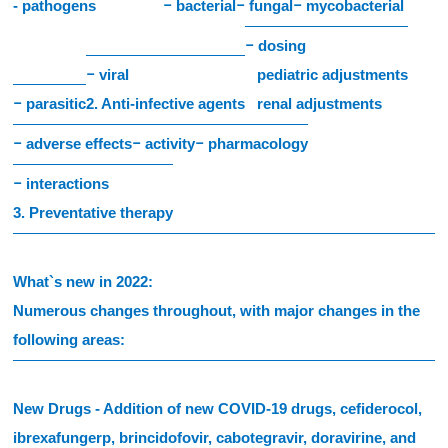
- pathogens
bacterial
fungal
mycobacterial
-
-
-
dosing
-
viral
pediatric adjustments
-
parasitic
2. Anti-infective agents
renal adjustments
-
adverse effects
activity
pharmacology
-
-
-
interactions
-
3. Preventative therapy
What`s new in 2022:
Numerous changes throughout, with major changes in the
following areas:
New Drugs -
Addition of new COVID-19 drugs, cefiderocol,
ibrexafungerp, brincidofovir, cabotegravir, doravirine, and