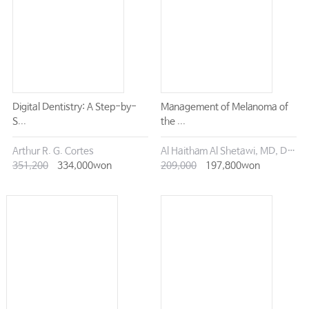
Digital Dentistry: A Step-by-
Management of Melanoma of
S...
the ...
Arthur R. G. Cortes
Al Haitham Al Shetawi, MD, DMD
351,200
334,000won
209,000
197,800won