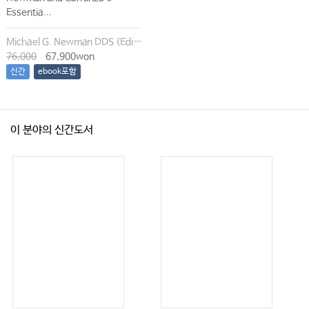
Essentia...
Michael G. Newman DDS (Editor), Irina Dragan (Editor), Satheesh Elangovan BDS DSc DMSc (Editor), Archana K. Karan (Editor)
76,000
67,900won
신간
ebook포함
이 분야의 신간도서