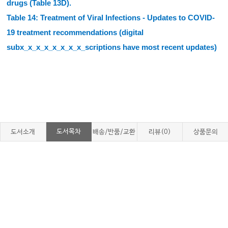
drugs (Table 13D).
Table 14: Treatment of Viral Infections -
Updates to COVID-
19 treatment recommendations (digital
subx_x_x_x_x_x_x_x_scriptions have most recent updates)
도서목차
도서소개
배송/반품/교환
리뷰(0)
상품문의