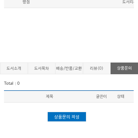
평점
도서리뷰
상품문의
도서소개
도서목차
배송/반품/교환
리뷰(0)
Total
0
｜
제목
글쓴이
상태
상품문의 작성