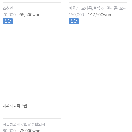
조신연
이용권, 오세목, 박수진, 천경준, 오한솔
70,000
66,500won
150,000
142,500won
신간
신간
치과재료학 9판
한국치과재료학교수협의회
80,000
76,000won