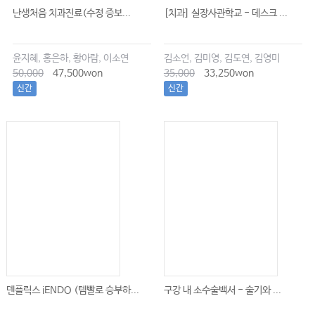
난생처음 치과진료(수정 증보...
[치과] 실장사관학교 - 데스크 ...
윤지혜, 홍은하, 황아람, 이소연
김소언, 김미영, 김도연, 김영미
50,000
47,500won
35,000
33,250won
신간
신간
덴플릭스 iENDO (템빨로 승부하...
구강 내 소수술백서 - 술기와 ...