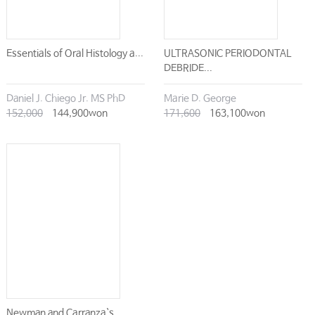
Essentials of Oral Histology a...
ULTRASONIC PERIODONTAL
DEBRIDE...
Daniel J. Chiego Jr. MS PhD
Marie D. George
152,000
144,900won
171,600
163,100won
Newman and Carranza`s