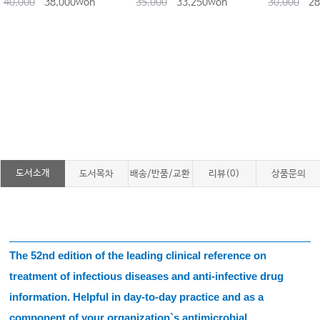
40,000
38,000won
35,000
33,250won
30,000
28
도서소개
도서목차
배송/반품/교환
리뷰(0)
상품문의
The 52nd edition of the leading clinical reference on
treatment of infectious diseases and anti-infective drug
information. Helpful in day-to-day practice and as a
component of your organization`s antimicrobial