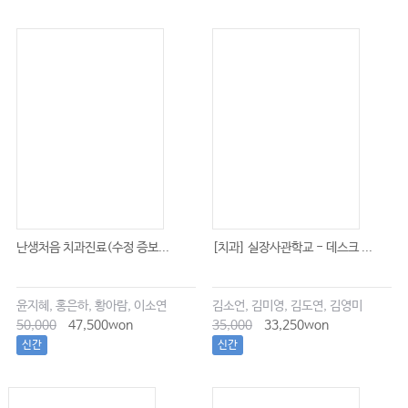
난생처음 치과진료(수정 증보...
[치과] 실장사관학교 - 데스크 ...
윤지혜, 홍은하, 황아람, 이소연
김소언, 김미영, 김도연, 김영미
50,000
47,500won
35,000
33,250won
신간
신간