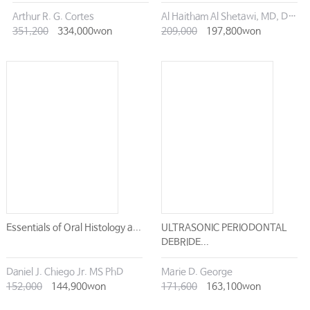
Arthur R. G. Cortes
Al Haitham Al Shetawi, MD, DMD
351,200
334,000won
209,000
197,800won
Essentials of Oral Histology a...
ULTRASONIC PERIODONTAL
DEBRIDE...
Daniel J. Chiego Jr. MS PhD
Marie D. George
152,000
144,900won
171,600
163,100won