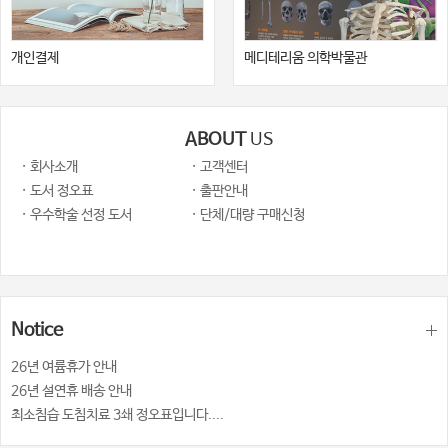
개인결제
메디테리움 의학박물관
ABOUT
US
· 회사소개
· 고객센터
· 도서 정오표
· 출판안내
· 우수학술 선정 도서
· 단체/대량 구매신청
Notice
26년 여륨휴가 안내
26년 설연휴 배송 안내
최소침습 도침치료 3쇄 정오표입니다....