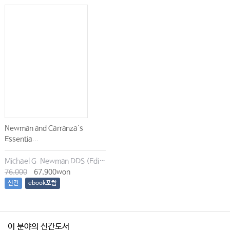
Newman and Carranza`s
Essentia...
Michael G. Newman DDS (Editor), Irina Dragan (Editor), Satheesh Elangovan BDS DSc DMSc (Editor), Archana K. Karan (Editor)
76,000
67,900won
신간
ebook포함
이 분야의 신간도서