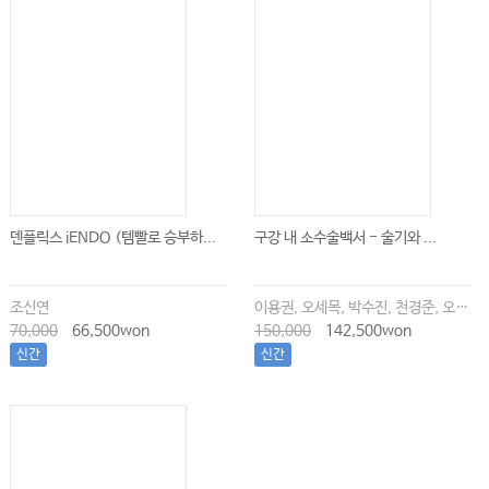
덴플릭스 iENDO (템빨로 승부하...
구강 내 소수술백서 - 술기와 ...
조신연
이용권, 오세목, 박수진, 천경준, 오한솔
70,000
66,500won
150,000
142,500won
신간
신간