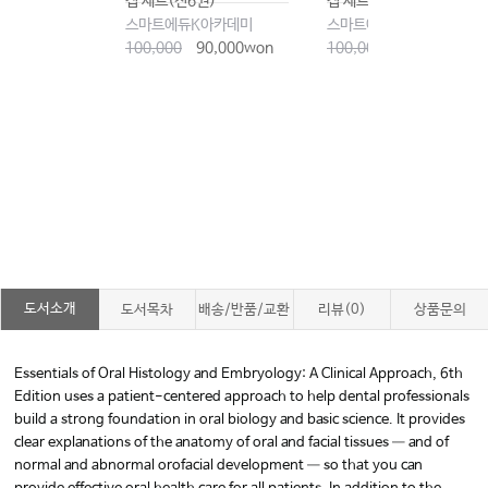
권)
집 세트(전6권)
집 세트(전6권)
K아카데미
스마트에듀K아카데미
스마트에듀K아카데미
90,000won
100,000
90,000won
100,000
90,000won
도서소개
도서목차
배송/반품/교환
리뷰(0)
상품문의
Essentials of Oral Histology and Embryology: A Clinical Approach, 6th
Edition uses a patient-centered approach to help dental professionals
build a strong foundation in oral biology and basic science. It provides
clear explanations of the anatomy of oral and facial tissues ― and of
normal and abnormal orofacial development ― so that you can