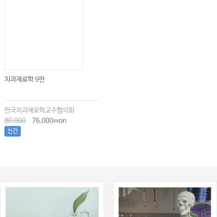
치과재료학 9판
한국치과재료학교수협의회
80,000
76,000won
신간