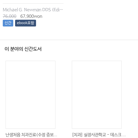
Michael G. Newman DDS (Editor), Irina Dragan (Editor), Satheesh Elangovan BDS DSc DMSc (Editor), Archana K. Karan (Editor)
76,000
67,900won
신간
ebook포함
이 분야의 신간도서
난생처음 치과진료(수정 증보...
[치과] 실장사관학교 - 데스크 ...