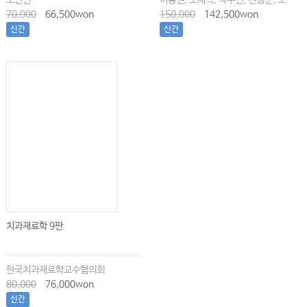
조신연
이용권, 오세목, 박수진, 천경준, 오한솔
70,000
66,500won
150,000
142,500won
신간
신간
치과재료학 9판
한국치과재료학교수협의회
80,000
76,000won
신간