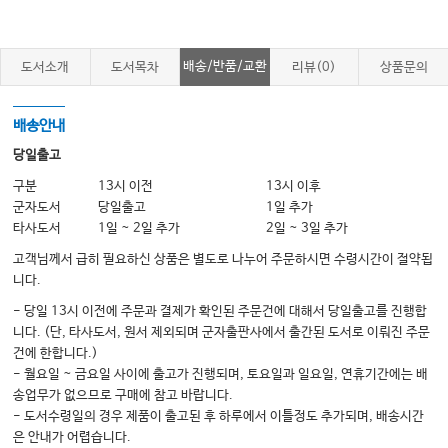
8 Ultrasonic Instrumentation Technique 131
9 Ultrasonic Instrumentation Clinician–Patient Positioning 155
배송/반품/교환
도서소개
도서목차
리뷰(0)
상품문의
10 Ultrasonic Instrumentation Technique Modules 186
11 Case Studies in Ultrasonic Debridement 226
배송안내
Index 248
당일출고
구분
13시 이전
13시 이후
군자도서
당일출고
1일 추가
타사도서
1일 ~ 2일 추가
2일 ~ 3일 추가
고객님께서 급히 필요하신 상품은 별도로 나누어 주문하시면 수령시간이 절약됩
니다.
- 당일 13시 이전에 주문과 결제가 확인된 주문건에 대해서 당일출고를 진행합
니다. (단, 타사도서, 원서 제외되며 군자출판사에서 출간된 도서로 이뤄진 주문
건에 한합니다.)
- 월요일 ~ 금요일 사이에 출고가 진행되며, 토요일과 일요일, 연휴기간에는 배
송업무가 없으므로 구매에 참고 바랍니다.
- 도서수령일의 경우 제품이 출고된 후 하루에서 이틀정도 추가되며, 배송시간
은 안내가 어렵습니다.