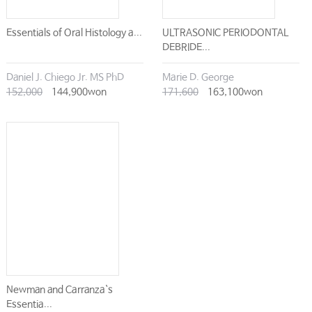
Essentials of Oral Histology a...
ULTRASONIC PERIODONTAL
DEBRIDE...
Daniel J. Chiego Jr. MS PhD
Marie D. George
152,000
144,900won
171,600
163,100won
Newman and Carranza`s
Essentia...