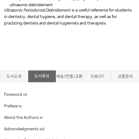
ultrasonic debridement
Ultrasonic Periodontal Debridement
is a useful reference for students
in dentistry, dental hygiene, and dental therapy, as well as for
practicing dentists and dental hygienists and therapists.
도서목차
도서소개
배송/반품/교환
리뷰(0)
상품문의
Foreword vii
Preface ix
About the Authors xi
Acknowledgments xiii