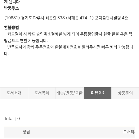
게 됩니다.
반품주소
(10881) 경기도 파주시 회동길 338 (서패동 474-1) 군자출판사빌딩 4층
환불방법
- 카드결제 시 카드 승인취소절차를 밟게 되며 무통장입금시 현금 환불 혹은 적
립금으로 변환 가능합니다.
- 반품도서와 함께 주문번호와 환불계좌번호를 알려주시면 빠른 처리 가능합니
다.
리뷰(0)
도서소개
도서목차
배송/반품/교환
상품문의
Total
0
｜
평점
도서리뷰