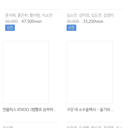
윤지혜, 홍은하, 황아람, 이소연
김소언, 김미영, 김도연, 김영미
50,000
47,500won
35,000
33,250won
신간
신간
덴플릭스 iENDO (템빨로 승부하...
구강 내 소수술백서 - 술기와 ...