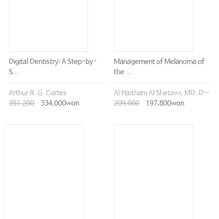
Digital Dentistry: A Step-by-
Management of Melanoma of
S...
the ...
Arthur R. G. Cortes
Al Haitham Al Shetawi, MD, DMD
351,200
334,000won
209,000
197,800won