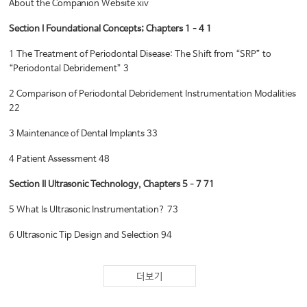
About the Companion Website xiv
Section I Foundational Concepts; Chapters 1–4 1
1 The Treatment of Periodontal Disease: The Shift from “SRP” to
“Periodontal Debridement” 3
2 Comparison of Periodontal Debridement Instrumentation Modalities
22
3 Maintenance of Dental Implants 33
4 Patient Assessment 48
Section II Ultrasonic Technology, Chapters 5–7 71
5 What Is Ultrasonic Instrumentation? 73
6 Ultrasonic Tip Design and Selection 94
7 Aerosol Management 115
더보기
Section III Clinical Application, Chapters 8–11 129