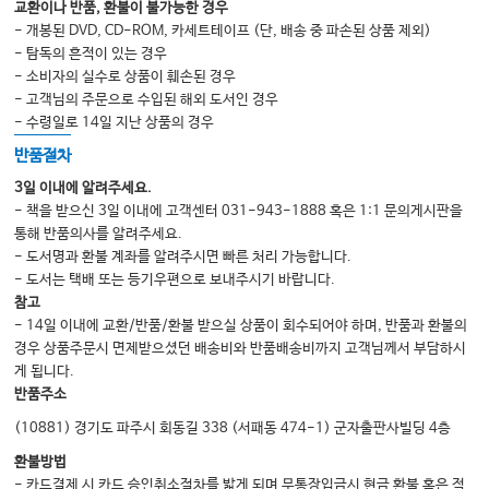
교환이나 반품, 환불이 불가능한 경우
- 개봉된 DVD, CD-ROM, 카세트테이프 (단, 배송 중 파손된 상품 제외)
- 탐독의 흔적이 있는 경우
- 소비자의 실수로 상품이 훼손된 경우
- 고객님의 주문으로 수입된 해외 도서인 경우
- 수령일로 14일 지난 상품의 경우
반품절차
3일 이내에 알려주세요.
- 책을 받으신 3일 이내에 고객센터 031-943-1888 혹은 1:1 문의게시판을
통해 반품의사를 알려주세요.
- 도서명과 환불 계좌를 알려주시면 빠른 처리 가능합니다.
- 도서는 택배 또는 등기우편으로 보내주시기 바랍니다.
참고
- 14일 이내에 교환/반품/환불 받으실 상품이 회수되어야 하며, 반품과 환불의
경우 상품주문시 면제받으셨던 배송비와 반품배송비까지 고객님께서 부담하시
게 됩니다.
반품주소
(10881) 경기도 파주시 회동길 338 (서패동 474-1) 군자출판사빌딩 4층
환불방법
- 카드결제 시 카드 승인취소절차를 밟게 되며 무통장입금시 현금 환불 혹은 적