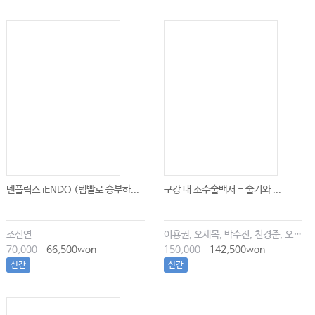
덴플릭스 iENDO (템빨로 승부하...
구강 내 소수술백서 - 술기와 ...
조신연
이용권, 오세목, 박수진, 천경준, 오한솔
70,000
66,500won
150,000
142,500won
신간
신간