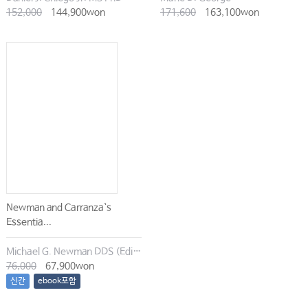
152,000
144,900won
171,600
163,100won
Newman and Carranza`s
Essentia...
Michael G. Newman DDS (Editor), Irina Dragan (Editor), Satheesh Elangovan BDS DSc DMSc (Editor), Archana K. Karan (Editor)
76,000
67,900won
신간
ebook포함