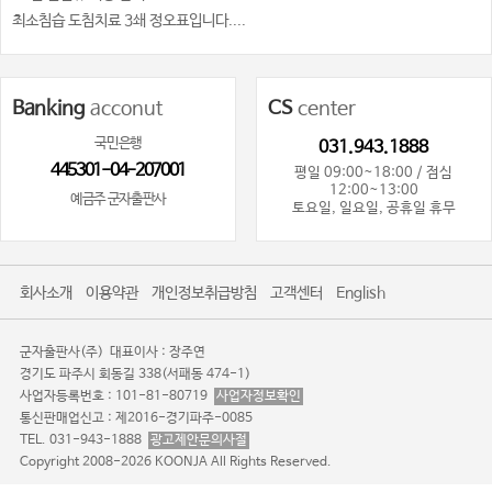
최소침습 도침치료 3쇄 정오표입니다....
Banking
acconut
CS
center
국민은행
031.943.1888
445301-04-207001
평일 09:00~18:00 / 점심
12:00~13:00
예금주 군자출판사
토요일, 일요일, 공휴일 휴무
회사소개
이용약관
개인정보취급방침
고객센터
English
군자출판사(주)
대표이사 : 장주연
경기도 파주시 회동길 338(서패동 474-1)
사업자등록번호 : 101-81-80719
사업자정보확인
통신판매업신고 : 제2016-경기파주-0085
TEL. 031-943-1888
광고제안문의사절
Copyright 2008-2026 KOONJA All Rights Reserved.