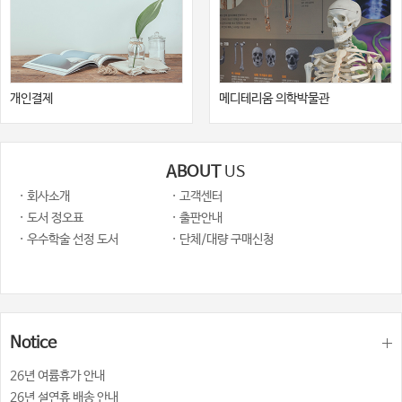
개인결제
메디테리움 의학박물관
ABOUT
US
· 회사소개
· 고객센터
· 도서 정오표
· 출판안내
· 우수학술 선정 도서
· 단체/대량 구매신청
Notice
26년 여륨휴가 안내
26년 설연휴 배송 안내