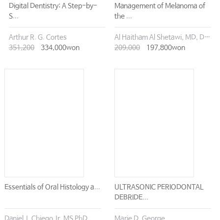
Digital Dentistry: A Step-by-
Management of Melanoma of
S...
the ...
Arthur R. G. Cortes
Al Haitham Al Shetawi, MD, DMD
351,200
334,000won
209,000
197,800won
Essentials of Oral Histology a...
ULTRASONIC PERIODONTAL
DEBRIDE...
Daniel J. Chiego Jr. MS PhD
Marie D. George