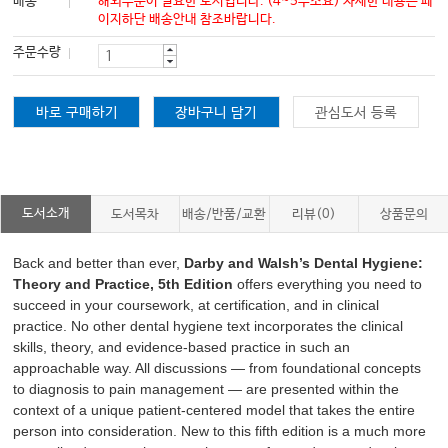
배송
해외주문이 필요한 도서입니다. (4~5주소요) 자세한 내용은 페
이지하단 배송안내 참조바랍니다.
주문수량
바로 구매하기
장바구니 담기
관심도서 등록
도서소개
도서목차
배송/반품/교환
리뷰(0)
상품문의
Back and better than ever,
Darby and Walsh’s
Dental Hygiene:
Theory and Practice, 5th Edition
offers everything you need to
succeed in your coursework, at certification, and in clinical
practice. No other dental hygiene text incorporates the clinical
skills, theory, and evidence-based practice in such an
approachable way. All discussions ― from foundational concepts
to diagnosis to pain management ― are presented within the
context of a unique patient-centered model that takes the entire
person into consideration. New to this fifth edition is a much more