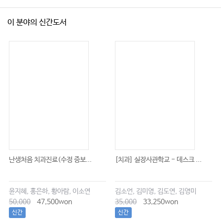
이 분야의 신간도서
난생처음 치과진료(수정 증보...
[치과] 실장사관학교 - 데스크 ...
윤지혜, 홍은하, 황아람, 이소연
김소언, 김미영, 김도연, 김영미
50,000
47,500won
35,000
33,250won
신간
신간