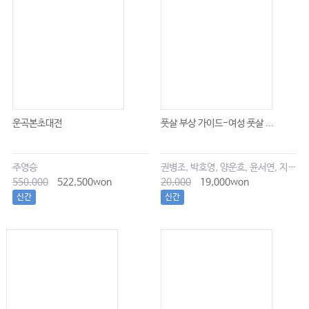
운곡본초대전
풋살 부상 가이드-여성 풋살 ...
주영승
권병조, 박호영, 양운호, 윤서연, 지현우
550,000
522,500won
20,000
19,000won
신간
신간