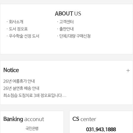
ABOUT
US
· 회사소개
· 고객센터
· 도서 정오표
· 출판안내
· 우수학술 선정 도서
· 단체/대량 구매신청
Notice
26년 여륨휴가 안내
26년 설연휴 배송 안내
최소침습 도침치료 3쇄 정오표입니다....
Banking
acconut
CS
center
국민은행
031.943.1888