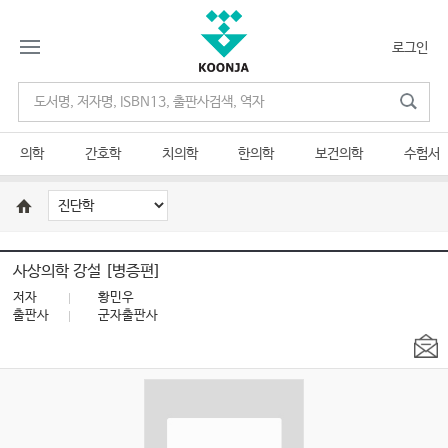
로그인
의학
간호학
치의학
한의학
보건의학
수험서
사상의학 강설 [병증편]
저자
황민우
출판사
군자출판사