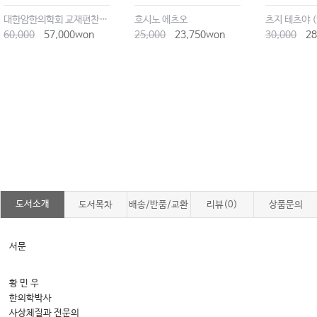
대한암한의학회 교재편찬위원회
호시노 에츠오
츠지 테츠야 
60,000
57,000won
25,000
23,750won
30,000
28
도서소개
도서목차
배송/반품/교환
리뷰(0)
상품문의
서문
황 민 우
한의학박사
사상체질과 전문의