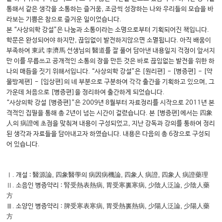
통해서 같은 생각을 소통하는 즐거움, 조금씩 성장하는 나와 우리들의 모습을 바
라보는 기쁨은 참으로 즐거운 일이었습니다.
본 “사상의학 강설”은 나눔과 소통이라는 소명으로부터 기획되어진 책입니다.
학문은 완성되어야 하지만, 끊임없이 발전하지않으면 소멸됩니다. 아직 배움이
부족하여 東武 李濟馬 선생님의 醫道를 잘 풀어 담아낸 내용일지 걱정이 앞서지
만 이를 무릅쓰고 공개적인 소통의 장을 만든 것은 바로 끊임없는 발전을 위한 하
나의 매듭을 짓기 위해서입니다. “사상의학 강설”은 [원리편] - [병증편] - [약
물방제편] - [임상편]의 네 부분으로 구분하여 각각 출간을 기획하고 있으며, 그
가운데 처음으로 [병증편]을 정리하여 출간하게 되었습니다.
“사상의학 강설 [병증편]”은 2009년 8월부터 자료정리를 시작으로 2011년 본
격적인 집필을 통해 총 2년이 넘는 시간이 걸렸습니다. 본 [병증편]에서는 四象
人의 病證에 초점을 맞춰져 내용이 구성되었고, 지난 강독과 강의를 통하여 정리
된 생각과 자료들을 담아내고자 하였습니다. 내용은 다음의 총 6장으로 구성되
어 있습니다.
Ⅰ. 개설 : 醫源論, 四象醫學의 病因病機論, 四象人 病證, 四象人 病證藥理
Ⅱ. 소음인 병증약리 : 腎受熱表熱病, 胃受寒裏寒病, 少陰人泛論, 少陰人藥
方
Ⅲ. 소양인 병증약리 : 脾受寒表寒病, 胃受熱裏熱病, 少陽人泛論, 少陽人藥
方