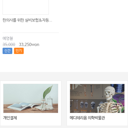
한의사를 위한 실비보험&자동...
예영철
35,000
33,250won
신간
인기
개인결제
메디테리움 의학박물관