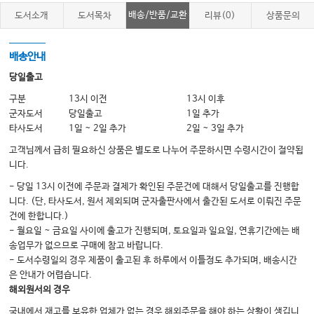
Ⅴ. 태양인 병증약리 … 407
배송/반품/교환
도서소개
도서목차
리뷰(0)
상품문의
1. 外感腰脊病 409
2. 內觸小腸病 413
3. 太陽人藥方 425
배송안내
당일출고
Ⅵ. 사상인변증론 … 429
구분
13시 이전
13시 이후
1. 四象人辨證論 431
군자도서
당일출고
1일 추가
※ 참고문헌 460
타사도서
1일 ~ 2일 추가
2일 ~ 3일 추가
跋文 462
고객님께서 급히 필요하신 상품은 별도로 나누어 주문하시면 수령시간이 절약됩
니다.
- 당일 13시 이전에 주문과 결제가 확인된 주문건에 대해서 당일출고를 진행합
니다. (단, 타사도서, 원서 제외되며 군자출판사에서 출간된 도서로 이뤄진 주문
건에 한합니다.)
- 월요일 ~ 금요일 사이에 출고가 진행되며, 토요일과 일요일, 연휴기간에는 배
송업무가 없으므로 구매에 참고 바랍니다.
- 도서수령일의 경우 제품이 출고된 후 하루에서 이틀정도 추가되며, 배송시간
은 안내가 어렵습니다.
해외원서의 경우
국내에서 재고를 보유한 업체가 없는 경우 해외주문을 해야 하는 상황이 생깁니