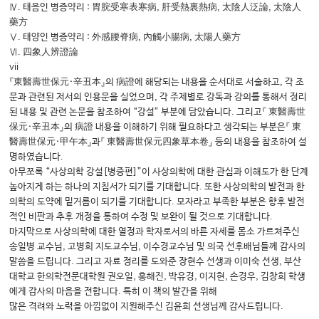
Ⅳ. 태음인 병증약리 : 胃脘受寒表寒病, 肝受熱裏熱病, 太陰人泛論, 太陰人
藥方
Ⅴ. 태양인 병증약리 : 外感腰脊病, 內觸小腸病, 太陽人藥方
Ⅵ. 四象人辨證論
vii
『東醫壽世保元·辛丑本』의 病證에 해당되는 내용을 순서대로 서술하고, 각 조
문과 관련된 저서의 인용문을 실었으며, 각 주제별로 강독과 강의를 통해서 정리
된 내용 및 관련 논문을 참조하여 “강설” 부분에 담았습니다. 그리고『 東醫壽世
保元·辛丑本』의 病證 내용을 이해하기 위해 필요하다고 생각되는 부분은『 東
醫壽世保元·甲午本』과『 東醫壽世保元四象草本卷』 등의 내용을 참조하여 설
명하였습니다.
아무쪼록 “사상의학 강설[병증편]”이 사상의학에 대한 관심과 이해도가 한 단계
높아지게 하는 하나의 지침서가 되기를 기대합니다. 또한 사상의학의 발전과 한
의학의 도약에 밑거름이 되기를 기대합니다. 모자라고 부족한 부분은 향후 발전
적인 비판과 추후 개정을 통하여 수정 및 보완이 될 것으로 기대합니다.
마지막으로 사상의학에 대한 열정과 학자로서의 바른 자세를 몸소 가르쳐주신
송일병 교수님, 고병희 지도교수님, 이수경교수님 및 의국 선후배님들께 감사의
말씀을 드립니다. 그리고 자료 정리를 도와준 장현수 선생과 이미숙 선생, 부산
대학교 한의학전문대학원 권오일, 홍해진, 박유경, 이지현, 손경우, 김창희 학생
에게 감사의 마음을 전합니다. 특히 이 책의 발간을 위해
많은 격려와 노력을 아낌없이 지원해주신 김윤희 선생님께 감사드립니다.