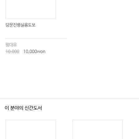
당문진병실용도보
왕대유
10,000
10,000won
이 분야의 신간도서