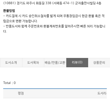
(10881) 경기도 파주시 회동길 338 (서패동 474-1) 군자출판사빌딩 4층
환불방법
- 카드결제 시 카드 승인취소절차를 밟게 되며 무통장입금시 현금 환불 혹은 적
립금으로 변환 가능합니다.
- 반품도서와 함께 주문번호와 환불계좌번호를 알려주시면 빠른 처리 가능합니
다.
리뷰(0)
도서소개
도서목차
배송/반품/교환
상품문의
Total
0
｜
평점
도서리뷰