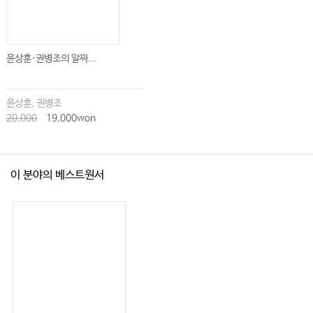
윤상훈·권병조의 알짜...
윤상훈, 권병조
20,000
19,000won
이 분야의 베스트원서