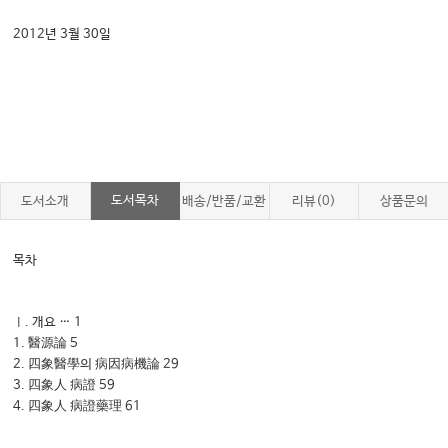
2012년 3월 30일
도서목차
도서소개
배송/반품/교환
리뷰(0)
상품문의
목차
Ⅰ. 개요 … 1
1. 醫源論 5
2. 四象醫學의 病因病機論 29
3. 四象人 病證 59
4. 四象人 病證藥理 61