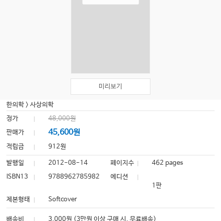
미리보기
한의학
>
사상의학
정가
48,000원
45,600원
판매가
적립금
912원
발행일
2012-08-14
페이지수
462 pages
ISBN13
9788962785982
에디션
1판
제본형태
Softcover
배송비
3,000원 (3만원 이상 구매 시, 무료배송)