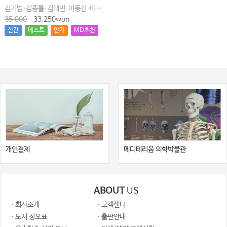
김기범·김종률·김태빈·이동길·이창현·최윤종
35,000
33,250won
신간
베스트
인기
MD추천
개인결제
메디테리움 의학박물관
ABOUT
US
· 회사소개
· 고객센터
· 도서 정오표
· 출판안내