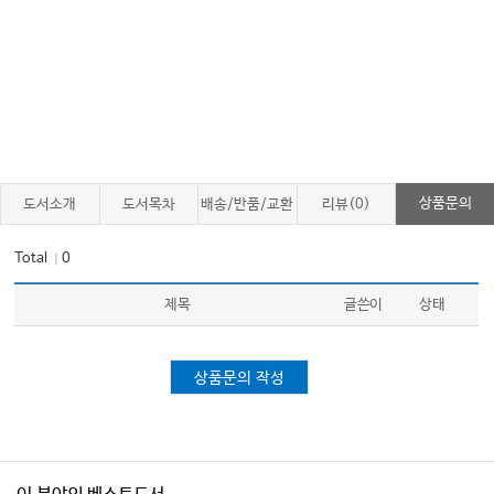
#05. 의료 관련 법령상 업무정지처분의 의미와 실무적 대응
#06. 업무정지처분 시 의료기관 양수도 또는 폐업에 따른 승계 문제
#07. 대진의 고용 시 확인하고 유의할 사항
#08. 거짓청구와 부당청구의 차이
#09. 현지조사의 개념과 절차
#10. 부당청구 상시감지시스템과 15개 지표
상품문의
도서소개
도서목차
배송/반품/교환
리뷰(0)
#11. 현지조사를 피하기 위한 구체적인 대비 방안
#12. 현지조사 적발 사례
Total
0
｜
#13. 비급여 진료 후 요양급여 청구, 이것만은 반드시 체크하자!
제목
글쓴이
상태
#14. 방사선 증량청구 형사고발 사례를 통한 거짓청구 대응방안
#15. 현지조사 절차 위반으로 행정처분 취소 가능하다
상품문의 작성
#16. 현지조사 시 조사대상기간을 문제삼아 행정처분 취소시킬 수 있다
03. 의료행위 관련 민원
#17. 진료거부 정당한 사유
#18. 개원 의료기관에서 간호사·간호조무사의 업무범위와 의사의 지도감독