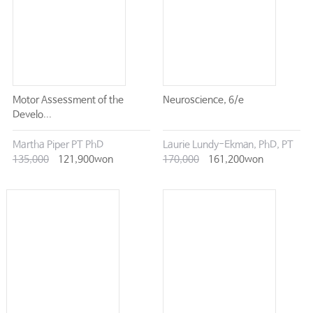
#18. 선 넘은 악성댓글 대응방법은?
02. 의료기관 내부 민원
#19. “영업권 침해” vs “직업 선택의 자유”, 병원 양도 후 근거리 재개업 갈등 해
결은?
#20. 임대차계약 갱신 시 임대인의 임대기간 2년 고정 요구, 법적으로 문제없
Motor Assessment of the
Neuroscience, 6/e
나?
Develo...
#21. 병원 천장에서 물이 뚝뚝, 수리비는 누가 부담해야 할까?
Martha Piper PT PhD
Laurie Lundy-Ekman, PhD, PT
#22. 병원과 법적 분쟁(형사사건, 민사사건 등) 중인 환자의 진료를 거부해도
135,000
121,900won
170,000
161,200won
될까?
#23. 진료실에 보호자가 환자와 함께 들어와서 설명을 요구하고, 몰래 녹음하는
것을 보았을 때 어떻게 대처해야 할까?
#24. 환자나 환자의 보호자가 병원에서 의사·간호사 등을 성추행, 성희롱 하면
‘형사처벌’?
#25. 환자나 환자의 보호자가 여성 의료진의 개인 휴대전화번호를 알아낸 후 잦
은 연락으로 괴롭힌다면?
#26. 환자나 환자의 보호자가 작성한 수술동의서를 의사가 마음대로 고치면 의