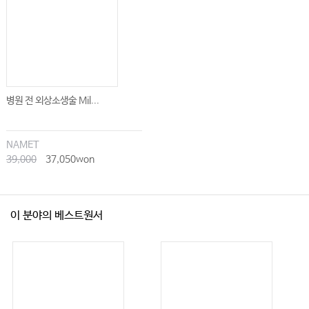
#07. 같은 의료기관 내 다른 의사가 진료 및 처방했던 환자에 대해 다른 의사가
대리처방 해도 될까?
#08. 의료기관 밖에서의 의료행위, 괜찮을까? 이 경우 진료기록부 작성은?
#09. 다른 병원 시설을 지속적으로 이용해서 진료를 해도 될까?
#10. 의사가 환자에 대한 설명의무를 위반하면 형사처벌을 받을까?
병원 전 외상소생술 Mil...
#11. 미성년자인 환자에 대한 설명의무는 보호자에게만 이행하면 될까?
#12. 본인확인 절차 거쳤지만, 신분증 위조 등으로 명의도용 사실을 몰랐다면
어떻게 될까?
NAMET
39,000
37,050won
#13. ‘의료기관세탁물 관리규칙’은 입원실이 없는 의원급 의료기관에도 해당되
는가?
#14. 보험회사 조사원이 병원을 방문해 보험사기를 조사한다며 자료를 요구하
거나, 사건을 무마해 주겠다며 돈을 요구하면 어떻게 대응해야 할까?
이 분야의 베스트원서
#15. 보험회사 직원의 의무기록사본발급 신청, 무조건 응해야 할까?
#16. 보험모집인이 진료실까지 환자를 따라와 의사에게 보험가입 필요 여부에
대한 답변을 강요한다면?
#17. 의료면허 보호의 필수 전략, 교통사고 리스크 대비 운전자보험 가입의 필
요성