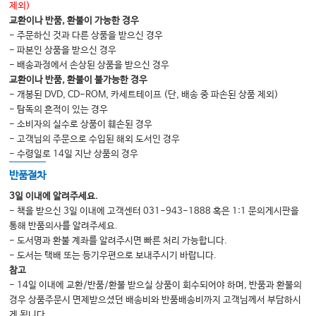
제외)
#41. “비급여동의서”는 언제 받아야 할까?
교환이나 반품, 환불이 가능한 경우
- 주문하신 것과 다른 상품을 받으신 경우
#42. 초음파와 비급여동의서
- 파본인 상품을 받으신 경우
#43. 골밀도검사와 비급여동의서
- 배송과정에서 손상된 상품을 받으신 경우
교환이나 반품, 환불이 불가능한 경우
#44. 해외출국자의 처방전 대리수령이 가능한가?
- 개봉된 DVD, CD-ROM, 카세트테이프 (단, 배송 중 파손된 상품 제외)
#45. 보호자관련 민원에서 법과 현실
- 탐독의 흔적이 있는 경우
- 소비자의 실수로 상품이 훼손된 경우
#46. 처방전에 기재해야 할 내용
- 고객님의 주문으로 수입된 해외 도서인 경우
#47. 처방전 관련 민원 정리(재발급, 분실, 미리 내원)
- 수령일로 14일 지난 상품의 경우
#48. 환자가 전화를 걸어서 비대면진료를 요청하면?
반품절차
#49. 비대면진료의 주요 민원(지침 일부를 발췌)
3일 이내에 알려주세요.
- 책을 받으신 3일 이내에 고객센터 031-943-1888 혹은 1:1 문의게시판을
#50. 요양급여의뢰서
통해 반품의사를 알려주세요.
#51. 의뢰회송사업과 데이터전송
- 도서명과 환불 계좌를 알려주시면 빠른 처리 가능합니다.
- 도서는 택배 또는 등기우편으로 보내주시기 바랍니다.
#52. 의뢰회송사업과 진료의뢰료청구 코드
참고
#53. 의료급여 관련 서류(의료급여연장신청서, 의료급여의뢰서, 선택의료급여
- 14일 이내에 교환/반품/환불 받으실 상품이 회수되어야 하며, 반품과 환불의
기관 신청서)
경우 상품주문시 면제받으셨던 배송비와 반품배송비까지 고객님께서 부담하시
게 됩니다.