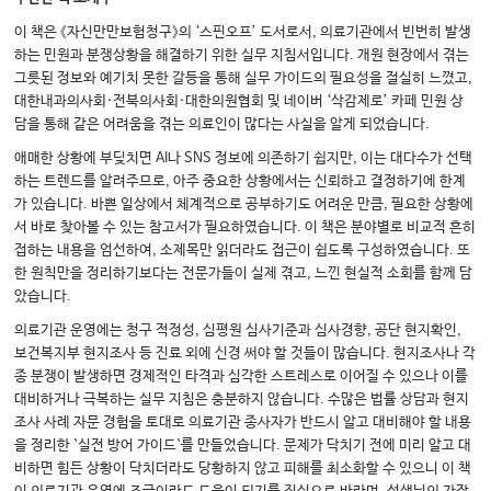
이 책은 《자신만만보험청구》의 ‘스핀오프’ 도서로서, 의료기관에서 빈번히 발생
하는 민원과 분쟁상황을 해결하기 위한 실무 지침서입니다. 개원 현장에서 겪는
그릇된 정보와 예기치 못한 갈등을 통해 실무 가이드의 필요성을 절실히 느꼈고,
대한내과의사회·전북의사회·대한의원협회 및 네이버 ‘삭감제로’ 카페 민원 상
담을 통해 같은 어려움을 겪는 의료인이 많다는 사실을 알게 되었습니다.
애매한 상황에 부딪치면 AI나 SNS 정보에 의존하기 쉽지만, 이는 대다수가 선택
하는 트렌드를 알려주므로, 아주 중요한 상황에서는 신뢰하고 결정하기에 한계
가 있습니다. 바쁜 일상에서 체계적으로 공부하기도 어려운 만큼, 필요한 상황에
서 바로 찾아볼 수 있는 참고서가 필요하였습니다. 이 책은 분야별로 비교적 흔히
접하는 내용을 엄선하여, 소제목만 읽더라도 접근이 쉽도록 구성하였습니다. 또
한 원칙만을 정리하기보다는 전문가들이 실제 겪고, 느낀 현실적 소회를 함께 담
았습니다.
의료기관 운영에는 청구 적정성, 심평원 심사기준과 심사경향, 공단 현지확인,
보건복지부 현지조사 등 진료 외에 신경 써야 할 것들이 많습니다. 현지조사나 각
종 분쟁이 발생하면 경제적인 타격과 심각한 스트레스로 이어질 수 있으나 이를
대비하거나 극복하는 실무 지침은 충분하지 않습니다. 수많은 법률 상담과 현지
조사 사례 자문 경험을 토대로 의료기관 종사자가 반드시 알고 대비해야 할 내용
을 정리한 `실전 방어 가이드`를 만들었습니다. 문제가 닥치기 전에 미리 알고 대
비하면 힘든 상황이 닥치더라도 당황하지 않고 피해를 최소화할 수 있으니 이 책