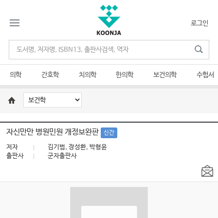
로그인
의학
간호학
치의학
한의학
보건의학
수험서
자신만만 병원민원 개정보완판
신간
저자
김기범, 장성환, 박형윤
출판사
군자출판사