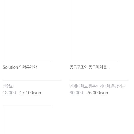
사항
#33. 의료기관 운영자가 환자 의료정보와 개인정보가 유출되지 않도록 유의할
사항
#34. 1인 1개소법에 위반되지 않도록 유의할 사항
환자 민원과 의료기관 운영 관련 민원
01. 의료기관 외부 민원
#01. 의사가 마약·향정신성의약품을 처방할 때 주의할 점은?
Solution 의학통계학
응급구조와 응급처치 8...
#02. 고소 또는 고발을 당하면 당황하지 말고 이것부터!
#03. 법원의 진료기록부 제출 등의 요구에 무조건 응해야 할까?
신임희
연세대학교 원주의과대학 응급의학교실
#04. 수사기관(검찰, 경찰 등)의 진료기록부 제출 등의 수사협조 요구에 응해야
18,000
17,100won
80,000
76,000won
할까?
#05. 근로복지공단의 의무기록·영상진단 등의 자료 회신 요청, 법적 의무일
까?
#06. 대학병원 교수의 의료자문의견서를 믿고 진단서를 발급하면 허위진단서작
성죄 처벌이 면제될까?