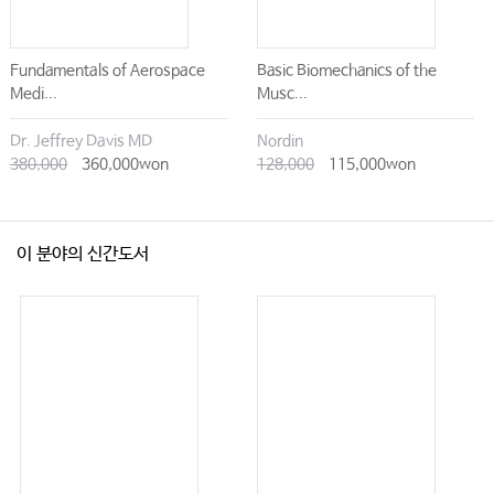
료법 위반으로 처벌될까?
#27. 남성의사가 여성 환자 진료 (청진, 초음파, 수면내시경 등)할 때 주의사항
은?
Fundamentals of Aerospace
Basic Biomechanics of the
Medi...
Musc...
#28. 미성년자 사후피임약 처방, 보호자 동의 없어도 가능할까?
#29. 환자의 진단서 발급 요구를 거부할 수 있을까?
Dr. Jeffrey Davis MD
Nordin
380,000
360,000won
128,000
115,000won
#30. 병원 내 낙상사고, 책임 없다는 서약을 받으면 진짜 책임이 없을까?
#31. 입원환자가 퇴원을 거부하고, 진료비도 내지 않고 병실을 점거한다면?
#32. 체납 진료비, 법적으로 받아낼 수 있을까?
이 분야의 신간도서
#33. 월급에 퇴직금을 포함시켜서 미리 지급해도 될까?
#34. 공금을 횡령한 직원이 무단결근하면 곧바로 해고하고, 손해배상청구 할 수
있을까?
#35. 이제는 우리가 헤어져야 할 시간, 치열한 병원동업에서의 현명한 선택은?