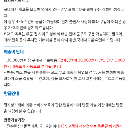
해외원서의 경우
#28. 영문처방전을 요구할 때
국내에서 재고를 보유한 업체가 없는 경우 해외주문을 해야 하는 상황이 생깁니
#29. 실손보험가입을 위해 소견서를 요청할 때
다.
#30. 실손보험금 청구를 위한 소견서 작성
이 경우 4~5주 안에 공급이 가능하며 현지 출판사 사정에 따라 구입이 어려운 경
우 2~3주 안에 공지해 드립니다.
#31. 자격증 취득 시 필요한 건강진단서
# 재고 유무는 주문 전 사이트 상에서 배송 안내 문구로 구분 가능하며, 필요에
#32. 공무원 채용신체검사서 발급에 대하여
따라 전화 문의 주시면 거래처를 통해 다시 한번 국내재고를 확인해 드립니다.
#33. 2026 장애인증명서 발급기준
배송비 안내
#34. 노인장기요양보험 등급판정을 위한 의사소견서
- 30,000원 이상 구매시 무료배송
(결제금액이 30,000원 미만일 경우 3,000
원의 배송료가 자동으로 추가됩니다.)
- 반품/취소.환불 시 배송비는 최소 무료 배송이 되었을 경우, 처음 발생한 배송
03. 진료할 때 작성·확인할 서류
비까지 소급 적용될 수 있으며, 상품 하자로 인한 도서 교환시에는 무료로 가능합
#35. ‘기록’과 ‘기록지’의 차이
니다.
#36. 초음파 기록(영상/판독소견서) 보관
반품안내
#37. 내원환자의 자격확인과 요양기관정보마당
전자상거래에 의한 소비자보호에 관한 법률에 의거 반품 가능 기간내에는 반품
#38. 환자 본인이 맞는지 확인하는 과정
을 요청하실 수 있습니다.
#39. 급여대상인지 비급여대상인지 헷갈릴 때는 - 급여제한여부조회
반품가능기간
- 단순변심 : 물품 수령 후 14일 이내
(단, 고객님의 요청으로 주문된 해외원서
#40. 비급여 설명, 고지, 보고의무