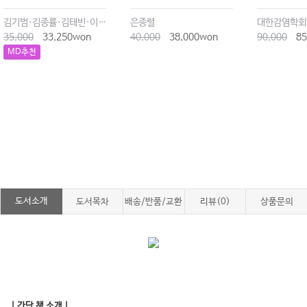
김기범·김종률·김태빈·이동길·이창현·최윤종
은종렬
대한감염학회
35,000
33,250won
40,000
38,000won
90,000
85
MD추천
도서소개
도서목차
배송/반품/교환
리뷰(0)
상품문의
｜간단 책 소개｜