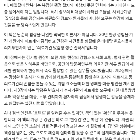
어, 매일같이 반복되는 복잡한 행정 절차와 예상치 못한 민원이라는 거대한 파도
를 넘어서야 하는 일입니다. 특히 정보의 비대칭이 사라진 오늘날, 사회관계망
(SNS)을 통해 공유되는 파편화된 정보와 환자들의 지나친 요구는 현장의 의료
진들을 늘 당혹스럽게 만듭니다.
이 책은 단순히 법령을 나열한 딱딱한 이론서가 아닙니다. 20년 현장 경험을 가
진 개원의와 의료계의 굵직하고 민감한 사건들을 해결해 온 베테랑 변호사들이
의기투합하여 만든 ‘의료기관 맞춤형 생존 전략서’입니다.
제1장에서는 김기범 원장이 오랜 개원 현장의 경험과 의사회 보험, 법제 관련 활
동으로 쌓은 노하우를 바탕으로, 공단의 방문확인부터 의료기관 서류 발급의 세
세한 원칙까지 현장에서 즉각 활용할 수 있는 실무를 정리했습니다. 제2장에서
는 장성환 변호사가 의료법의 날카로운 통찰력을 통해 현지조사와 의료사고 등
의료기관의 존립을 흔들 수 있는 위험 요소들에 대한 명쾌한 대응 방안을 제시합
니다. 제3장에서는 박형윤 변호사가 수사기관의 자료제출 요구에 대한 대응방법
부터 악성 댓글 대응, 노무 관리까지 환자와의 접점에서 발생하는 갈등을 중재하
고 해결하는 실전 비법을 담았습니다.
AI나 검색 엔진은 ‘트렌드’를 알려줄 수는 있지만, 책임 있는 ‘확신’을 주지는 못
합니다. 이 책의 가장 큰 장점은 바로 그 ‘현장감 있는 확신’에 있습니다. 개원 의
사의 고민 섞인 소회와 법률 전문가의 정교한 논리가 결합하여, 급박한 상황에서
책장을 넘기는 것만으로도 해결의 실마리를 찾을 수 있도록 설계되었습니다. “다
때려치우고 싶다”는 생각이 들 정도로 지친 의료인들에게, 이 책은 혼자가 아니