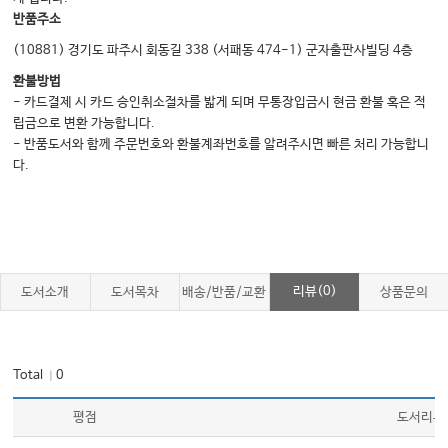
#54. 의료급여수급권자의 상급병원 진료
반품주소
#55. 의료급여수급권자 관련 민원 정리
(10881) 경기도 파주시 회동길 338 (서패동 474-1) 군자출판사빌딩 4층
#56. 당뇨병소모성재료 처방 - 요양비(환자가 공단에서 직접 받는 현금급여)
환불방법
처방
- 카드결제 시 카드 승인취소절차를 밟게 되며 무통장입금시 현금 환불 혹은 적
#57. 의료기관종사자의 결핵 및 잠복결핵검진
립금으로 변환 가능합니다.
- 반품도서와 함께 주문번호와 환불계좌번호를 알려주시면 빠른 처리 가능합니
#58. 예방접종 문진표 리뷰하기
다.
#59. 법정감염병의 신고
의료행위 관련 민원
01. 의료광고 관련 민원
리뷰(0)
도서소개
도서목차
배송/반품/교환
상품문의
#01. 의료광고 시 유의사항
#02. 의료광고 규정 위반, 어떤 제재를 받게 되나
#03. 의료광고 규정 위반 시 과징금 산정방법 및 산정례
Total
0
｜
#04. 의료법상 금지되는 환자유인행위와 합법적인 의료광고를 어떻게 구별할까
평점
도서리뷰
02. 현지조사 관련 민원