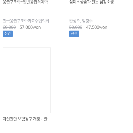
응급구조학-일반응급처치학
심폐소생술과 전문 심장소생...
전국응급구조학과교수협의회
황성오, 임경수
60,000
57,000won
50,000
47,500won
신간
신간
자신만만 보험청구 개정보완...