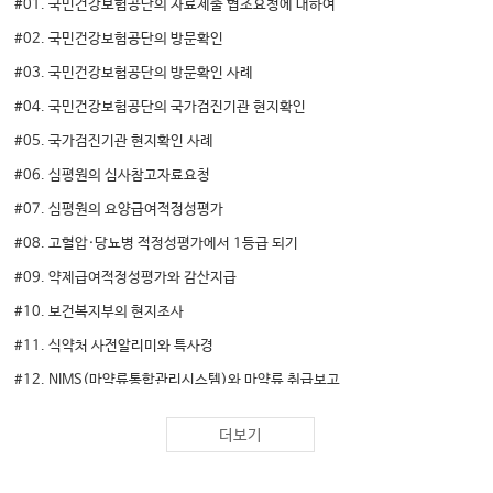
#01. 국민건강보험공단의 자료제출 협조요청에 대하여
#02. 국민건강보험공단의 방문확인
#03. 국민건강보험공단의 방문확인 사례
#04. 국민건강보험공단의 국가검진기관 현지확인
#05. 국가검진기관 현지확인 사례
#06. 심평원의 심사참고자료요청
#07. 심평원의 요양급여적정성평가
#08. 고혈압·당뇨병 적정성평가에서 1등급 되기
#09. 약제급여적정성평가와 감산지급
#10. 보건복지부의 현지조사
#11. 식약처 사전알리미와 특사경
#12. NIMS(마약류통합관리시스템)와 마약류 취급보고
더보기
02. 환자가 요청하는 서류 - 발급원칙과 요령
#13. 의료기관이 다루어야 할 서류