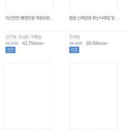
자신만만 병원민원 개정보완...
법원 신체감정 회신사례집 및 ...
김기범, 장성환, 박형윤
한세영
45,000
42,750won
30,000
28,500won
신간
신간