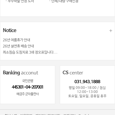
· 우수학술 선정 도서
· 단체/대량 구매신청
Notice
26년 여륨휴가 안내
26년 설연휴 배송 안내
최소침습 도침치료 3쇄 정오표입니다....
Banking
acconut
CS
center
국민은행
031.943.1888
445301-04-207001
평일 09:00~18:00 / 점심
12:00~13:00
예금주 군자출판사
토요일, 일요일, 공휴일 휴무