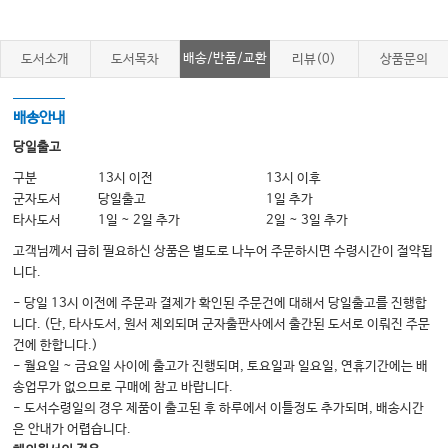
#14. 서류보관 의무는 어디까지 한계일까?
#15. 서류는 누가 발급하는 것이 좋을까?
배송/반품/교환
도서소개
도서목차
리뷰(0)
상품문의
#16. 진료비세부내역서와 영수증의 차이
#17. 제증명수수료 항목 및 금액에 관한 기준
배송안내
#18. 소견서는 어떻게 작성해야 할까?
당일출고
#19. 진단서의 작성요령
구분
13시 이전
13시 이후
군자도서
당일출고
1일 추가
#20. 진찰한 의사와 진단서를 작성한 의사가 달라도 되나요?
타사도서
1일 ~ 2일 추가
2일 ~ 3일 추가
#21. 진료확인서
고객님께서 급히 필요하신 상품은 별도로 나누어 주문하시면 수령시간이 절약됩
#22. 입원/수술확인서
니다.
#23. 통원확인서
- 당일 13시 이전에 주문과 결제가 확인된 주문건에 대해서 당일출고를 진행합
니다. (단, 타사도서, 원서 제외되며 군자출판사에서 출간된 도서로 이뤄진 주문
#24. 진단서/진료확인서가 대리발급이 가능할까요?
건에 한합니다.)
#25. 미성년자 보호자가 전화해서 소견서를 팩스로 보내달라고 하면?
- 월요일 ~ 금요일 사이에 출고가 진행되며, 토요일과 일요일, 연휴기간에는 배
송업무가 없으므로 구매에 참고 바랍니다.
#26. 진료확인서/처방전을 클라우드(온라인) 업로드할 수 있을까?
- 도서수령일의 경우 제품이 출고된 후 하루에서 이틀정도 추가되며, 배송시간
#27. 근로능력평가진단서의 발급요령
은 안내가 어렵습니다.