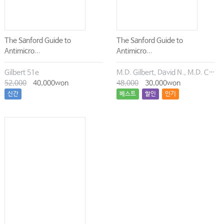
The Sanford Guide to
The Sanford Guide to
Antimicro...
Antimicro...
Gilbert 51e
M.D. Gilbert, David N., M.D. Chambers, Henry F., M.D. Eliopoulos, George M., M.D. Saag, Michael S., M.D. Pavia, Andrew T.
52,000
40,000won
48,000
30,000won
신간
베스트
할인
인기