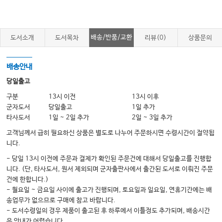
13 Two-stage Breast Reconstruction
14 One-stage Breast Reconstruction, Direct-to-implant
15 Postoperative Results of Immediate Prosthetic Reconstruction after
배송/반품/교환
도서소개
도서목차
리뷰(0)
상품문의
RNSM
16 Postoperative Managements of Immediate Prosthetic
배송안내
Reconstruction
after RNSM
당일출고
구분
13시 이전
13시 이후
Appendix Standard Operating Procedure Ver. 1.0 for the Gas-Inflated
군자도서
당일출고
1일 추가
Robotic Nipple-Sparing Mastectomy Using a Multiport Robotic
타사도서
1일 ~ 2일 추가
2일 ~ 3일 추가
Surgical System (da Vinci Xi) 1
고객님께서 급히 필요하신 상품은 별도로 나누어 주문하시면 수령시간이 절약됩
니다.
- 당일 13시 이전에 주문과 결제가 확인된 주문건에 대해서 당일출고를 진행합
니다. (단, 타사도서, 원서 제외되며 군자출판사에서 출간된 도서로 이뤄진 주문
건에 한합니다.)
- 월요일 ~ 금요일 사이에 출고가 진행되며, 토요일과 일요일, 연휴기간에는 배
송업무가 없으므로 구매에 참고 바랍니다.
- 도서수령일의 경우 제품이 출고된 후 하루에서 이틀정도 추가되며, 배송시간
은 안내가 어렵습니다.