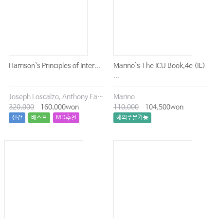
Harrison`s Principles of Inter...
Marino`s The ICU Book,4e (IE)
...
Joseph Loscalzo, Anthony Fauci, Dennis Kasper, Stephen Hauser, Dan Longo, J. Larry Jameson
Marino
320,000
160,000won
110,000
104,500won
신간
베스트
MD추천
해외주문가능