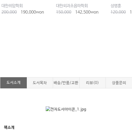
대한위암학회
대한외과초음파학회
성명훈
200,000
190,000won
150,000
142,500won
120,000
1
도서소개
도서목차
배송/반품/교환
리뷰(0)
상품문의
책소개