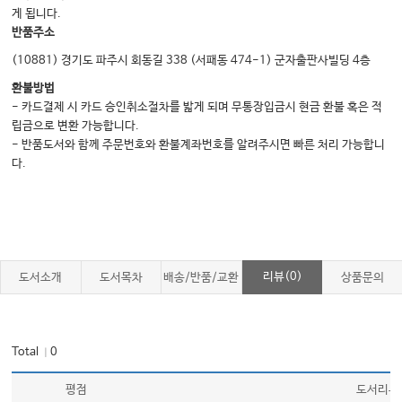
게 됩니다.
반품주소
(10881) 경기도 파주시 회동길 338 (서패동 474-1) 군자출판사빌딩 4층
환불방법
- 카드결제 시 카드 승인취소절차를 밟게 되며 무통장입금시 현금 환불 혹은 적
립금으로 변환 가능합니다.
- 반품도서와 함께 주문번호와 환불계좌번호를 알려주시면 빠른 처리 가능합니
다.
리뷰(0)
도서소개
도서목차
배송/반품/교환
상품문의
Total
0
｜
평점
도서리뷰