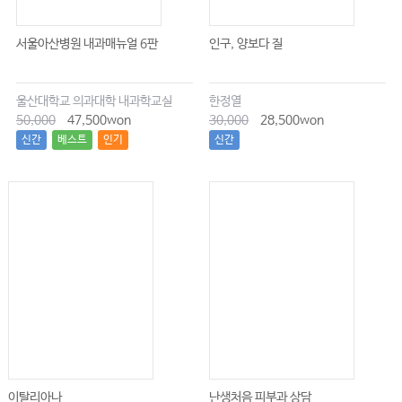
서울아산병원 내과매뉴얼 6판
인구, 양보다 질
울산대학교 의과대학 내과학교실
한정열
50,000
47,500won
30,000
28,500won
신간
베스트
인기
신간
이탈리아나
난생처음 피부과 상담