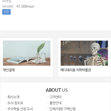
하영일
50,000
47,500won
신간
개인결제
메디테리움 의학박물관
ABOUT
US
· 회사소개
· 고객센터
· 도서 정오표
· 출판안내
· 우수학술 선정 도서
· 단체/대량 구매신청