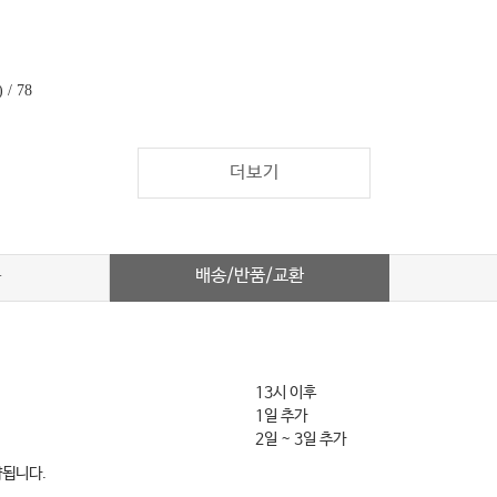
n)
/ 78
더보기
배송/반품/교환
차
13시 이후
1일 추가
2일 ~ 3일 추가
약됩니다.