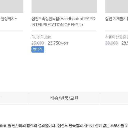
서 완성까지-
심전도속성판독법(Handbook of RAPID
실전 기계환기
INTERPRETATION OF EKG`s)
Dale Dubin
서울아산병원 
25,000
23,750won
30,000
28,
번역서
차
배송/반품/교환
tlett
출 판사와의 합작의 결과물이다
.
심전도 판독법의 지식이 전혀 없는 초보자를 