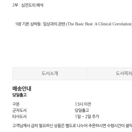
2
부
:
심전도의 해석
9
장 기본 심박동
:
임상과의 관련
(The Basic Beat: A Clinical Correlatio
10
장 전기축
(The Electrical Axis)
/ 117
11
장 각차단과 반차단
(Bundle Branch Blocks and Hemiblocks)
/ 126
12
장 비대
(Hypertrophy)
/ 148
13
장 급성 심근경색
(Acute Myocardial Infarction(AMI))
/ 172
도서소개
도서목
배송안내
3
부
:
최종 복습
당일출고
구분
13시 이전
최종 복습
(Final Review)
/ 213
군자도서
당일출고
타사도서
1일 ~ 2일 추가
약어
(Acronyms)
/ 228
고객님께서 급히 필요하신 상품은 별도로 나누어 주문하시면 수령시간이 절
용어풀이
(Glossary)
/ 229