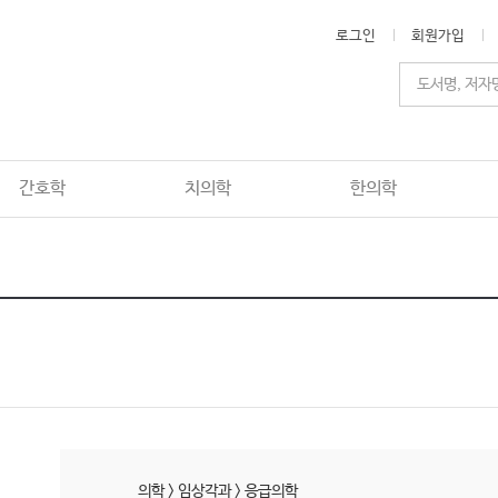
로그인
회원가입
간호학
치의학
한의학
의학
>
임상각과
>
응급의학