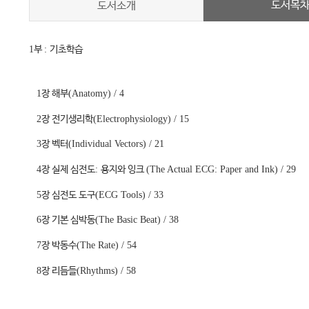
도서목
도서소개
1
부
:
기초학습
1
장 해부
(Anatomy)
/ 4
2
장 전기생리학
(Electrophysiology)
/ 15
3
장 벡터
(Individual Vectors)
/ 21
4
장 실제 심전도
:
용지와 잉크
(The Actual ECG: Paper and Ink)
/ 29
5
장 심전도 도구
(ECG Tools)
/ 33
6
장 기본 심박동
(The Basic Beat)
/ 38
7
장 박동수
(The Rate)
/ 54
8
장 리듬들
(Rhythms)
/ 58