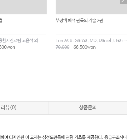
법
부정맥 해석 판독의 기술 2판
한
중환자진료팀 고윤석 외
Tomas B. Garcia, MD, Daniel J. Garcia
대
500won
70,000
66,500won
1
리뷰(0)
상품문의
위하여 디자인된 이 교재는 심전도판독에 관한 기초를 제공한다
.
응급구조사나