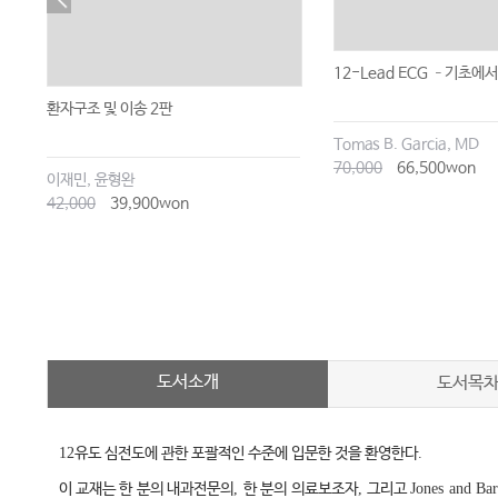
12-Lead ECG –기초에
환자구조 및 이송 2판
Tomas B. Garcia, MD
70,000
66,500won
이재민, 윤형완
42,000
39,900won
도서소개
도서목
12
유도 심전도에 관한 포괄적인 수준에 입문한 것을 환영한다
.
이 교재는 한 분의 내과전문의
,
한 분의 의료보조자
,
그리고
Jones and Bar