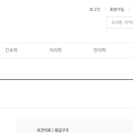
로그인
회원가입
간호학
치의학
한의학
보건의료
>
응급구조