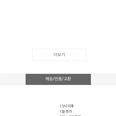
더보기
배송/반품/교환
차
13시 이후
1일 추가