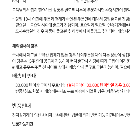
타사도서
1일 ~ 2일 추가
되먹임(피드백) 장치의 사용
고객님께서 급히 필요하신 상품은 별도로 나누어 주문하시면 수령시간이 절
Chapter 6-3 기본 및 전문 기도술기
- 당일 13시 이전에 주문과 결제가 확인된 주문건에 대해서 당일출고를 진행
기본 기도술기
- 월요일 ~ 금요일 사이에 출고가 진행되며, 토요일과 일요일, 연휴기간에는
전문 기도술기
- 도서수령일의 경우 제품이 출고된 후 하루에서 이틀정도 추가되며, 배송시
비디오후두경을 이용한 기관내삽관
해외원서의 경우
Chapter 6-4 제세동
국내에서 재고를 보유한 업체가 없는 경우 해외주문을 해야 하는 상황이 생깁
제세동
이 경우 4~5주 안에 공급이 가능하며 현지 출판사 사정에 따라 구입이 어려운
Chapter 6-5 전문소생술 중 약물 투여
# 재고 유무는 주문 전 사이트 상에서 배송 안내 문구로 구분 가능하며, 필요
정맥내 투여
배송비 안내
골내 주사
- 30,000원 이상 구매시 무료배송
(결제금액이 30,000원 미만일 경우 3
- 반품/취소.환불 시 배송비는 최소 무료 배송이 되었을 경우, 처음 발생한 
기관내 투여
Chapter 6-6 체외순환 심폐소생술
반품안내
개요
전자상거래에 의한 소비자보호에 관한 법률에 의거 반품 가능 기간내에는 반품
적응증
반품가능기간
체외막형 산화장치