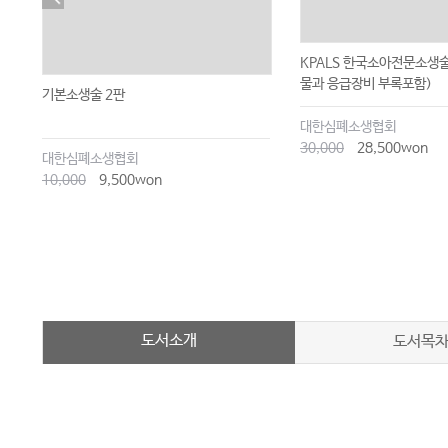
KPALS 한국소아전문소생
물과 응급장비 부록포함)
기본소생술 2판
대한심폐소생협회
30,000
28,500won
대한심폐소생협회
10,000
9,500won
도서소개
도서목