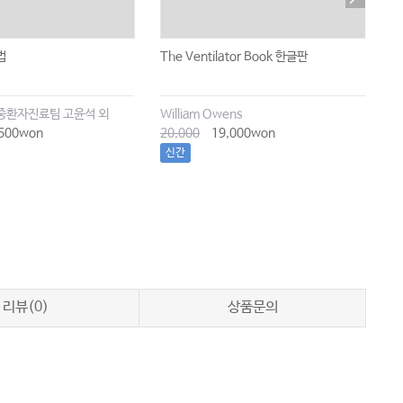
법
The Ventilator Book 한글판
기
중환자진료팀 고윤석 외
William Owens
대
500won
20,000
19,000won
1
신간
리뷰(0)
상품문의