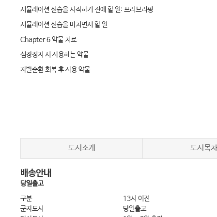
시뮬레이션 실습을 시작하기 전에 할 일: 프리브리핑
시뮬레이션 실습을 마치면서 할 일
Chapter 6 약물 치료
심장정지 시 사용하는 약물
자발순환 회복 후 사용 약물
비 심장정지 상황에서 사용하는 약물
Chapter 6-1 가슴압박과 백마스크 인공호흡
가슴압박
백마스크 인공호흡
Chapter 6-2 전문소생술 중 환자 감시
도서소개
도서목
호기말이산화탄소분압(ETCO2)
배송안내
국소뇌산소포화도
당일출고
중심정맥혈 산소포화도(ScvO2)
구분
13시 이전
관상동맥 관류압과 이완기 동맥압
군자도서
당일출고