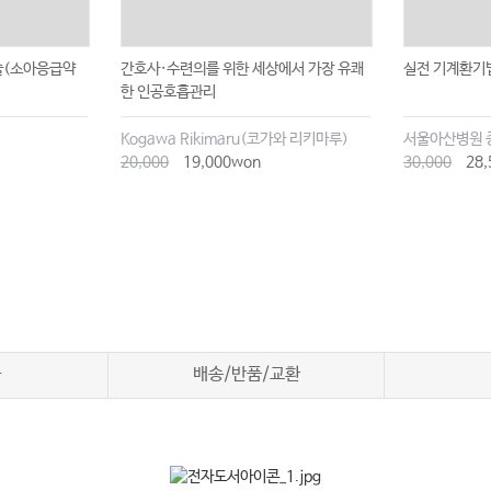
술(소아응급약
간호사·수련의를 위한 세상에서 가장 유쾌
실전 기계환기
한 인공호흡관리
Kogawa Rikimaru(코가와 리키마루)
서울아산병원 
20,000
19,000won
30,000
28,
차
배송/반품/교환