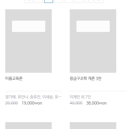
미용교육론
응급구조학 개론 3판
정가애, 유안나, 송유진, 이새솜, 유유정, 김서희
이재민 외 7인
20,000
19,000won
40,000
38,000won