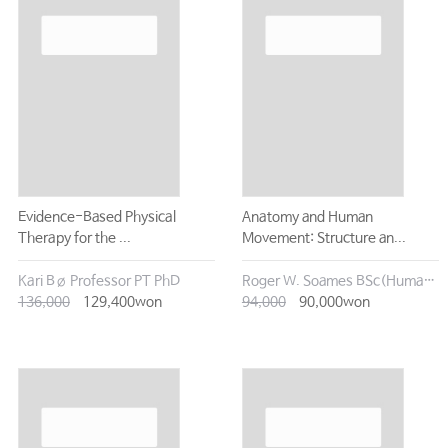
Evidence-Based Physical
Anatomy and Human
Therapy for the ...
Movement: Structure an...
Kari Bø Professor PT PhD
Roger W. Soames BSc(Human Biology) PhD(Human Sciences)
136,000
129,400won
94,000
90,000won