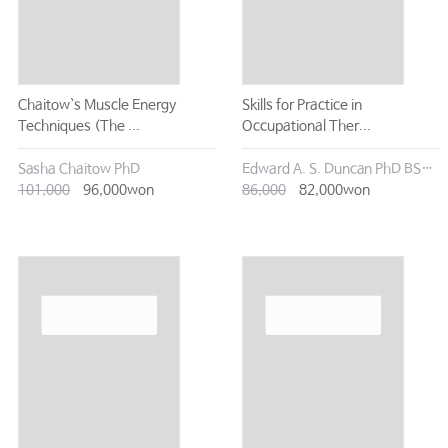
Chaitow`s Muscle Energy
Skills for Practice in
Techniques (The ...
Occupational Ther...
Sasha Chaitow PhD
Edward A. S. Duncan PhD BSc(Hons) Dip CBT
101,000
96,000won
86,000
82,000won