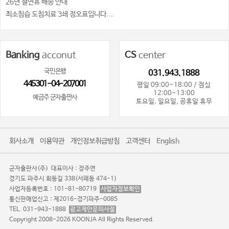
26년 설연휴 배송 안내
최소침습 도침치료 3쇄 정오표입니다....
Banking
acconut
CS
center
국민은행
031.943.1888
445301-04-207001
평일 09:00~18:00 / 점심
12:00~13:00
예금주 군자출판사
토요일, 일요일, 공휴일 휴무
회사소개
이용약관
개인정보취급방침
고객센터
English
군자출판사(주)
대표이사 : 장주연
경기도 파주시 회동길 338(서패동 474-1)
사업자등록번호 : 101-81-80719
사업자정보확인
통신판매업신고 : 제2016-경기파주-0085
TEL. 031-943-1888
광고제안문의사절
Copyright 2008-2026 KOONJA All Rights Reserved.