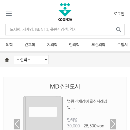
로그인
의학
간호학
치의학
한의학
보건의학
수험서
MD추천도서
개정보
법원 신체감정 회신사례집
및 ...
윤
한세영
on
30,000
28,500won