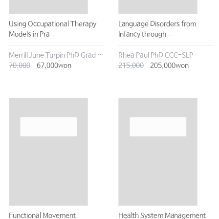
Using Occupational Therapy
Language Disorders from
Models in Pra...
Infancy through ...
Merrill June Turpin PhD Grad Dip Counsel B Occ Thy
Rhea Paul PhD CCC-SLP
70,000
67,000won
215,000
205,000won
Functional Movement
Health System Management