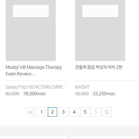
Mosby’s® Massage Therapy
전술적 응급 부상자 처치 2판
Exam Review,...
Sandy Fritz MS BCTMB CMBE
NAEMT
82,000
78,000won
35,000
33,250won
1
2
3
4
5