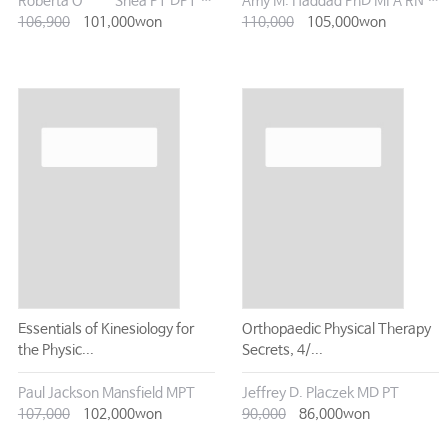
Roberta O''''''''Shea PT DPT PhD
Amy M. Haddad PhD MFA RN FAAN
106,900
101,000won
110,000
105,000won
Essentials of Kinesiology for
Orthopaedic Physical Therapy
the Physic...
Secrets, 4/...
Paul Jackson Mansfield MPT
Jeffrey D. Placzek MD PT
107,000
102,000won
90,000
86,000won