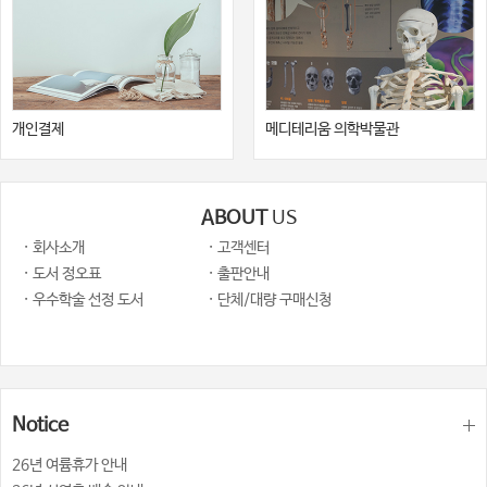
개인결제
메디테리움 의학박물관
ABOUT
US
· 회사소개
· 고객센터
· 도서 정오표
· 출판안내
· 우수학술 선정 도서
· 단체/대량 구매신청
Notice
26년 여륨휴가 안내