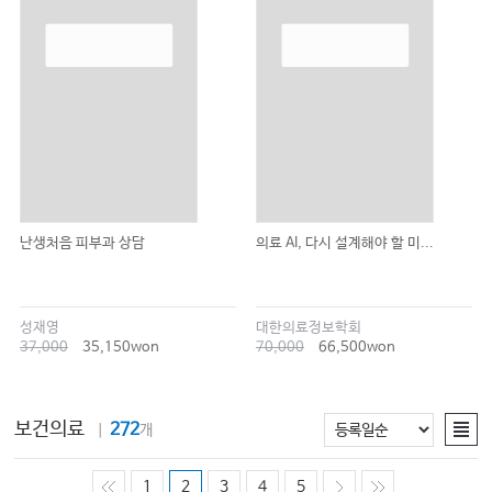
난생처음 피부과 상담
의료 AI, 다시 설계해야 할 미...
성재영
대한의료정보학회
37,000
35,150won
70,000
66,500won
보건의료
272
｜
개
1
2
3
4
5