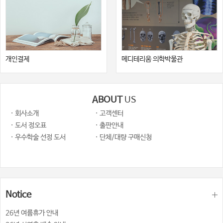
개인결제
메디테리움 의학박물관
ABOUT
US
· 회사소개
· 고객센터
· 도서 정오표
· 출판안내
· 우수학술 선정 도서
· 단체/대량 구매신청
Notice
26년 여륨휴가 안내