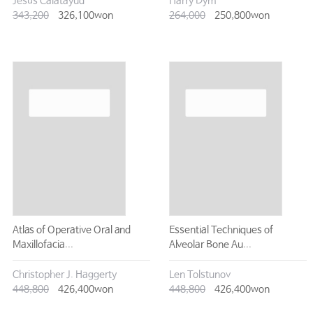
Jesús Calatayud
Harry Dym
343,200
326,100won
264,000
250,800won
Atlas of Operative Oral and
Essential Techniques of
Maxillofacia...
Alveolar Bone Au...
Christopher J. Haggerty
Len Tolstunov
448,800
426,400won
448,800
426,400won