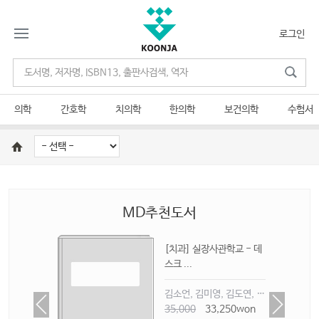
로그인
의학
간호학
치의학
한의학
보건의학
수험서
MD추천도서
수정
[치과] 실장사관학교 - 데
스크 ...
윤지혜, 홍은하, 황아람, 이소연
김소언, 김미영, 김도연, 김영미
on
35,000
33,250won