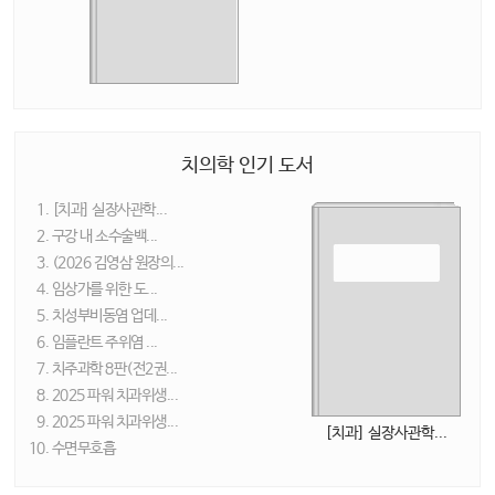
치의학 인기 도서
[치과] 실장사관학...
구강 내 소수술백...
(2026 김영삼 원장의...
임상가를 위한 도...
치성부비동염 업데...
임플란트 주위염 ...
치주과학 8판(전2권...
2025 파워 치과위생...
2025 파워 치과위생...
[치과] 실장사관학...
수면무호흡