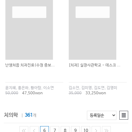
난생처음 치과진료(수정 증보...
[치과] 실장사관학교 - 데스크 ...
윤지혜, 홍은하, 황아람, 이소연
김소언, 김미영, 김도연, 김영미
50,000
47,500won
35,000
33,250won
치의학
361
｜
개
6
7
8
9
10