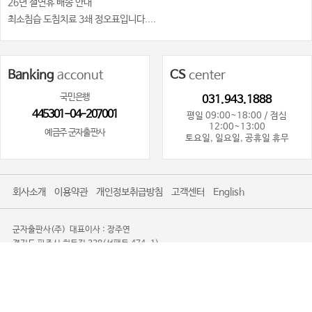
26년 설연휴 배송 안내
최소침습 도침치료 3쇄 정오표입니다....
Banking
acconut
CS
center
국민은행
031.943.1888
445301-04-207001
평일 09:00~18:00 / 점심
12:00~13:00
예금주 군자출판사
토요일, 일요일, 공휴일 휴무
회사소개
이용약관
개인정보취급방침
고객센터
English
군자출판사(주)
대표이사 : 장주연
경기도 파주시 회동길 338(서패동 474-1)
사업자등록번호 : 101-81-80719
사업자정보확인
통신판매업신고 : 제2016-경기파주-0085
TEL. 031-943-1888
광고제안문의사절
Copyright 2008-2026 KOONJA All Rights Reserved.