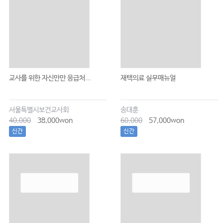
교사를 위한 자신만만 응급처...
재택의료 실무매뉴얼
서울특별시보건교사회
송대훈
40,000
38,000won
60,000
57,000won
신간
신간