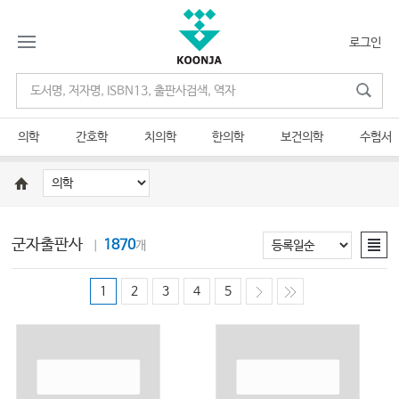
로그인
의학
간호학
치의학
한의학
보건의학
수험서
군자출판사
1870
｜
개
1
2
3
4
5