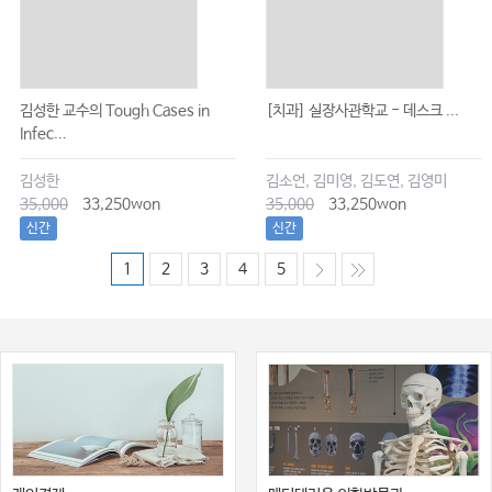
김성한 교수의 Tough Cases in
[치과] 실장사관학교 - 데스크 ...
Infec...
김성한
김소언, 김미영, 김도연, 김영미
35,000
33,250won
35,000
33,250won
신간
신간
1
2
3
4
5