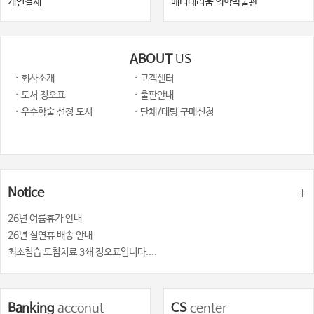
개인결제
메디테리움 의학박물관
ABOUT
US
· 회사소개
· 고객센터
· 도서 정오표
· 출판안내
· 우수학술 선정 도서
· 단체/대량 구매신청
Notice
26년 여륨휴가 안내
26년 설연휴 배송 안내
최소침습 도침치료 3쇄 정오표입니다....
Banking
acconut
CS
center