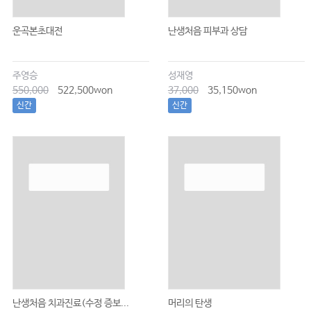
운곡본초대전
난생처음 피부과 상담
주영승
성재영
550,000
522,500won
37,000
35,150won
신간
신간
난생처음 치과진료(수정 증보...
머리의 탄생