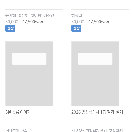
윤지혜, 홍은하, 황아람, 이소연
하영일
50,000
47,500won
50,000
47,500won
신간
신간
5분 공룡 이야기
2026 임상심리사 1급 필기·실기...
별난고래 학술국
한국정신건강심리학회, 구성아카데미 대표 저자 이은주, 임의진, 이창희, 이현승