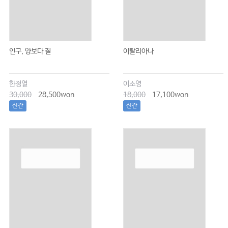
인구, 양보다 질
이탈리아나
한정열
이소영
30,000
28,500won
18,000
17,100won
신간
신간