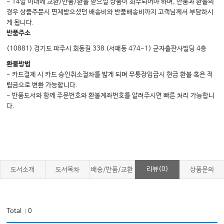
- 14일 이내에 교환/반품/환불 받으실 상품이 회수되어야 하며, 반품과 환불의
경우 상품주문시 면제받으셨던 배송비와 반품배송비까지 고객님께서 부담하시
게 됩니다.
반품주소
(10881) 경기도 파주시 회동길 338 (서패동 474-1) 군자출판사빌딩 4층
환불방법
- 카드결제 시 카드 승인취소절차를 밟게 되며 무통장입금시 현금 환불 혹은 적
립금으로 변환 가능합니다.
- 반품도서와 함께 주문번호와 환불계좌번호를 알려주시면 빠른 처리 가능합니
다.
리뷰(0)
도서소개
도서목차
배송/반품/교환
상품문의
Total
0
｜