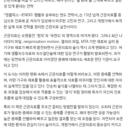
근관치료를 피할 수 있다면 피하고, 해야 한다면 ‘될 증례’를 선택해 빠르고 일관
성 있게 끝내는 전략
『덴플릭스-iENDO: 템빨로 승부하는 엔도 전략서』는 15년 넘게 근관치료를 중
심으로 진료해 온 저자가 임상에서 마주한 고민과 연구, 그리고 개원가에서 축적
한 실제 치료 전략을 정리한 근관치료 실전서이다.
근관치료는 오랫동안 ‘원칙’과 ‘숙련도’의 영역으로 여겨져 왔다. 그러나 최근 나
이타이 파일, reciprocation motion, 열처리 파일, MTA 기반 재료와 실러 등
기구와 재료가 빠르게 발전하면서 근관치료의 술식 역시 크게 변화하고 있다. 여
기에 생활치수치료와 치수절단술에 대한 임상 연구가 활발히 발표되면서, 과거
에는 당연하게 근관치료로 이어졌던 증례에 대해서도 새로운 판단 기준이 요구
되고 있다.
이 도서는 이러한 변화 속에서 근관치료를 어떻게 바라보고, 어떤 증례를 선택하
며, 어떤 기구와 재료를 활용해 효율적으로 치료를 마무리할 것인지에 대한 저자
의 실제적인 답을 담고 있다. 단순히 술식을 나열하는 데 그치지 않고, 복잡한 치
료 과정을 임상에서 바로 적용할 수 있는 ‘공식’처럼 정리해 독자가 자신의 진료
흐름에 쉽게 대입할 수 있도록 구성하였다.
특히 이 책은 근관치료를 무조건 잘하는 방법만을 말하지 않는다. 오히려 근관치
료가 필요한 증례와 피할 수 있는 증례를 구분하고, 해야 한다면 성공 가능성이
높은 증례를 선별하여 빠르고 일관된 결과를 얻는 데 초점을 둔다. 자연치아 보존
에 대한 환자의 관심이 다시 높아지고, 개원가에서 근관치료의 중요성이 커지고