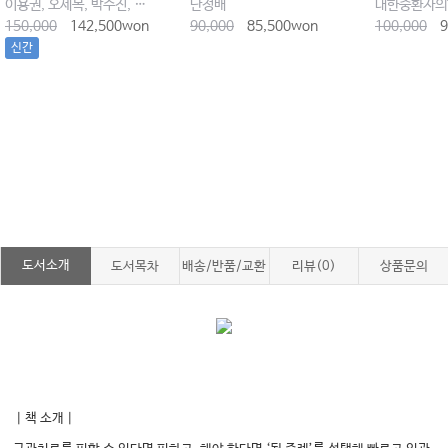
이용권, 오세목, 박수진, 천경준, 오한솔
단정배
대한중환자의
150,000
142,500won
90,000
85,500won
100,000
9
신간
도서소개
도서목차
배송/반품/교환
리뷰(0)
상품문의
｜책 소개｜