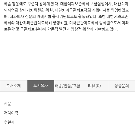
학술 활동에도 꾸준히 참여해 왔다. 대한치과보존학회 보험실행이사, 대한치과
의사협회 상대가치위원회 위원, 대한치과근관치료학회 기획이사를 역임하였으
며, 치과의사 전문의 자격시험 출제위원으로도 활동하였다. 또한 대한치과보존
학회와 대한치과근관치료학회 평생회원, 미국근관치료학회 정회원으로서 치과
보존학 및 근관치료 분야의 학문적 발전과 임상적 확산에 기여하고 있다.
도서목차
도서소개
배송/반품/교환
리뷰(0)
상품문의
서문
저자이력
추천사