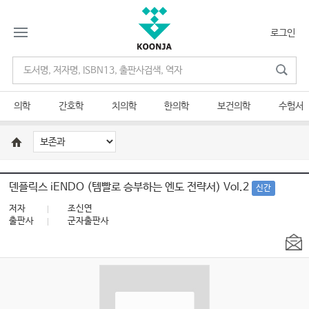
로그인
의학
간호학
치의학
한의학
보건의학
수험서
덴플릭스 iENDO (템빨로 승부하는 엔도 전략서) Vol.2
신간
저자
조신연
출판사
군자출판사