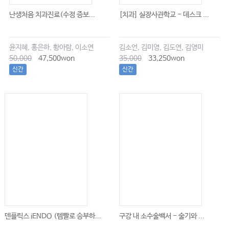
난생처음 치과진료(수정 증보...
[치과] 실장사관학교 - 데스크 ...
윤지혜, 홍은하, 황아람, 이소연
김소언, 김미영, 김도연, 김영미
50,000
47,500won
35,000
33,250won
신간
신간
덴플릭스 iENDO (템빨로 승부하...
구강 내 소수술백서 - 술기와 ...