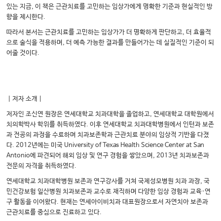
있는 지금, 이 책은 근관치료를 고민하는 임상가에게 명확한 기준과 현실적인 방
향을 제시한다.
따라서 본서는 근관치료를 고민하는 임상가가 더 명확하게 판단하고, 더 효율적
으로 술식을 적용하며, 더 예측 가능한 결과를 만들어가는 데 실질적인 기준이 되
어줄 것이다.
｜저자 소개｜
저자인 조신연 원장은 연세대학교 치과대학을 졸업하고, 연세대학교 대학원에서
치의학박사 학위를 취득하였다. 이후 연세대학교 치과대학병원에서 인턴과 보존
과 전공의 과정을 수료하며 치과보존학과 근관치료 분야의 임상적 기반을 다졌
다. 2012년에는 미국 University of Texas Health Science Center at San
Antonio에 파견되어 해외 임상 및 연구 경험을 쌓았으며, 2013년 치과보존과
전문의 자격을 취득하였다.
연세대학교 치과대학병원 보존과 연구강사를 거쳐 국제성모병원 치과 과장, 국
민건강보험 일산병원 치과보존과 교수로 재직하며 다양한 임상 경험과 교육·연
구 활동을 이어왔다. 현재는 연세아이비치과 대표원장으로서 자연치아 보존과
근관치료를 중심으로 진료하고 있다.