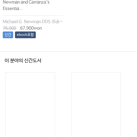
Newman and Carranza`s
Essentia...
Michael G. Newman DDS (Editor), Irina Dragan (Editor), Satheesh Elangovan BDS DSc DMSc (Editor), Archana K. Karan (Editor)
76,000
67,900won
신간
ebook포함
이 분야의 신간도서