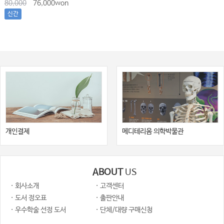
80,000
76,000won
신간
개인결제
메디테리움 의학박물관
ABOUT
US
· 회사소개
· 고객센터
· 도서 정오표
· 출판안내
· 우수학술 선정 도서
· 단체/대량 구매신청