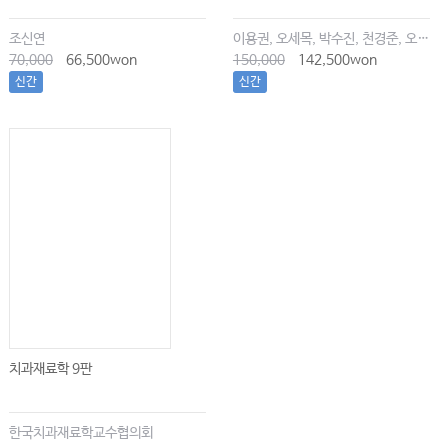
조신연
이용권, 오세목, 박수진, 천경준, 오한솔
70,000
66,500won
150,000
142,500won
신간
신간
치과재료학 9판
한국치과재료학교수협의회