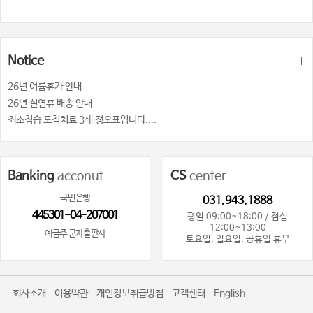
Notice
26년 여륨휴가 안내
26년 설연휴 배송 안내
최소침습 도침치료 3쇄 정오표입니다....
Banking
acconut
CS
center
국민은행
031.943.1888
445301-04-207001
평일 09:00~18:00 / 점심
12:00~13:00
예금주 군자출판사
토요일, 일요일, 공휴일 휴무
회사소개
이용약관
개인정보취급방침
고객센터
English