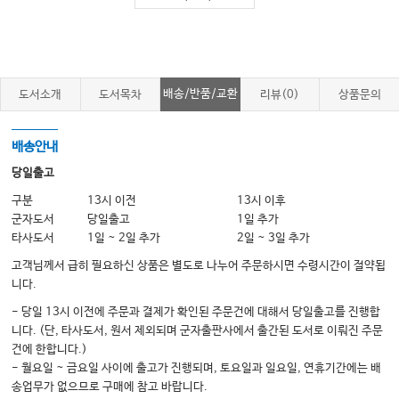
Chapter 2. 결과를 결정짓는 근관장 측정 공식
Chapter 3. 내가 원하는 열처리 나이타이 파일
Chapter 4. 확대 후 근관 설거지
Chapter 5. 세상 간편하나 조심해야 할 충전
배송/반품/교환
도서소개
도서목차
리뷰(0)
상품문의
PART IV 부록 - 조원장 엔도 키트에 들어있는 잇템들
배송안내
당일출고
구분
13시 이전
13시 이후
군자도서
당일출고
1일 추가
타사도서
1일 ~ 2일 추가
2일 ~ 3일 추가
고객님께서 급히 필요하신 상품은 별도로 나누어 주문하시면 수령시간이 절약됩
니다.
- 당일 13시 이전에 주문과 결제가 확인된 주문건에 대해서 당일출고를 진행합
니다. (단, 타사도서, 원서 제외되며 군자출판사에서 출간된 도서로 이뤄진 주문
건에 한합니다.)
- 월요일 ~ 금요일 사이에 출고가 진행되며, 토요일과 일요일, 연휴기간에는 배
송업무가 없으므로 구매에 참고 바랍니다.