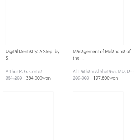
Digital Dentistry: A Step-by-
Management of Melanoma of
S...
the ...
Arthur R. G. Cortes
Al Haitham Al Shetawi, MD, DMD
351,200
334,000won
209,000
197,800won