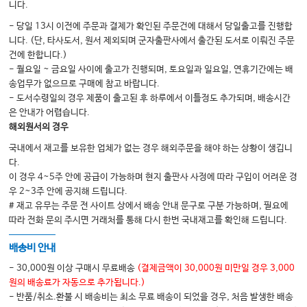
니다.
2.
83
맥박 측정
……………………………………………………
- 당일 13시 이전에 주문과 결제가 확인된 주문건에 대해서 당일출고를 진행합
니다. (단, 타사도서, 원서 제외되며 군자출판사에서 출간된 도서로 이뤄진 주문
3.
86
호흡 측정
…………………………………………………
건에 한합니다.)
4.
87
혈압 측정
………………………………………………
- 월요일 ~ 금요일 사이에 출고가 진행되며, 토요일과 일요일, 연휴기간에는 배
송업무가 없으므로 구매에 참고 바랍니다.
- 도서수령일의 경우 제품이 출고된 후 하루에서 이틀정도 추가되며, 배송시간
PART III.
103
대상자 일상 생활 요구와 관련된 간호
………………………
은 안내가 어렵습니다.
해외원서의 경우
CHAPTER
0
6
|
105
개인 위생
…………………………………
국내에서 재고를 보유한 업체가 없는 경우 해외주문을 해야 하는 상황이 생깁니
1.
107
구강 간호
…………………………………………………………
다.
2.
113
등 간호
…………………………………………………
이 경우 4~5주 안에 공급이 가능하며 현지 출판사 사정에 따라 구입이 어려운 경
우 2~3주 안에 공지해 드립니다.
3.
116
침상 세발 간호
……………………………………………
# 재고 유무는 주문 전 사이트 상에서 배송 안내 문구로 구분 가능하며, 필요에
4.
119
회음부 간호
………………………………………………
따라 전화 문의 주시면 거래처를 통해 다시 한번 국내재고를 확인해 드립니다.
5.
123
목욕 간호
…………………………………………………
배송비 안내
CHAPTER
0
7
|
145
위관 삽입 간호
……………………………
- 30,000원 이상 구매시 무료배송
(결제금액이 30,000원 미만일 경우 3,000
1.
145
원의 배송료가 자동으로 추가됩니다.)
위관 삽입 간호
…………………………………………
- 반품/취소.환불 시 배송비는 최소 무료 배송이 되었을 경우, 처음 발생한 배송
CHAPTER
0
8
|
153
위관 영양 간호
………………………………