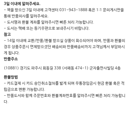
3일 이내에 알려주세요.
4.
181
진동법
……………………………………………………………
- 책을 받으신 3일 이내에 고객센터 031-943-1888 혹은 1:1 문의게시판을
통해 반품의사를 알려주세요.
5.
182
심호흡 및 기침
…………………………………………
- 도서명과 환불 계좌를 알려주시면 빠른 처리 가능합니다.
CHAPTER
12
|
185
인공 기도와 산소 요법
………………………
- 도서는 택배 또는 등기우편으로 보내주시기 바랍니다.
참고
1.
188
인공 기도
………………………………………………………
- 14일 이내에 교환/반품/환불 받으실 상품이 회수되어야 하며, 반품과 환불의
2.
195
산소 요법
…………………………………………………
경우 상품주문시 면제받으셨던 배송비와 반품배송비까지 고객님께서 부담하시
게 됩니다.
3.
201
환기 증진기구
………………………………………………
반품주소
4.
204
분무에 의한 약물 투여
……………………………………
(10881) 경기도 파주시 회동길 338 (서패동 474-1) 군자출판사빌딩 4층
5.
말초 산소포화도 측정과 심전도 모니터 적용
…………………………………
환불방법
207
- 카드결제 시 카드 승인취소절차를 밟게 되며 무통장입금시 현금 환불 혹은 적
6.
209
립금으로 변환 가능합니다.
기본 심폐소생술 및 제세동기 적용
………………………………
- 반품도서와 함께 주문번호와 환불계좌번호를 알려주시면 빠른 처리 가능합니
CHAPTER
13
|
217
흡인법
…………………………………………
다.
1.
217
구강 흡인 및 비강 흡인
…………………………………………
2.
221
기관 흡인
…………………………………………………………
CHAPTER
14
|
229
기관 절개관 간호
…………………………………