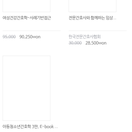
여성건강간호학-사례기반접근
전문간호사와 함께하는 임상...
95,000
90,250won
한국전문간호사협회
30,000
28,500won
아동청소년간호학 3판, E-book ...