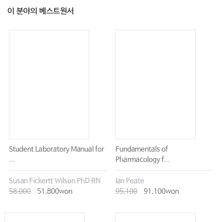
1.
400
능
동
적
관
절
범
위
운
동
…………………………………………
이 분야의 베스트원서
2.
401
수
동
적
관
절
범
위
운
동
…………………………………………
CHAPTER
26
|
413
대상자 이동 돕기
………………………………
1.
415
침
상
가
로
대
상
자
옮
기
는
방법
…………………………………
2.
416
대
상
자
를
일으
켜 침
상
가
에
앉
히
는
방법
………………………
3.
417
대
상
자
를
침
상
머리
로
옮
기
는
방법
……………………………
4.
419
체
위
를
변
경
할
때
돕
는
방법
…………………………………
5.
421
침상에 누운 자세로 대상자를 옮기는 방법
……………………
6.
422
홑
이
불
을 이
용
한
대
상
자 이
동
방법
……………………………
Student Laboratory Manual for
Fundamentals of
7.
422
이
동
차
에
서
침
상
으
로
대
상
자
를
옮
기
는
방법
……………………
...
Pharmacology f...
8.
(
)
누
워
있
는 대
상
자
를
의자
휠
체
어
에
앉
는
것
을
돕
는
425
방법
……………………………………………
Susan Fickertt Wilson PhD RN
Ian Peate
58,000
51,800won
95,100
91,100won
CHAPTER
27
|
441
대상자 보행 돕기
……………………………………
1.
442
낙
상
방
지
간
호
……………………………………………………