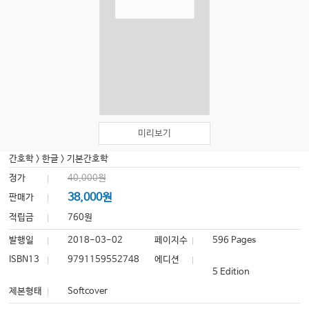
미리보기
간호학
>
한글
>
기본간호학
정가
40,000원
38,000원
판매가
적립금
760원
발행일
2018-03-02
페이지수
596 Pages
ISBN13
9791159552748
에디션
5 Edition
제본형태
Softcover