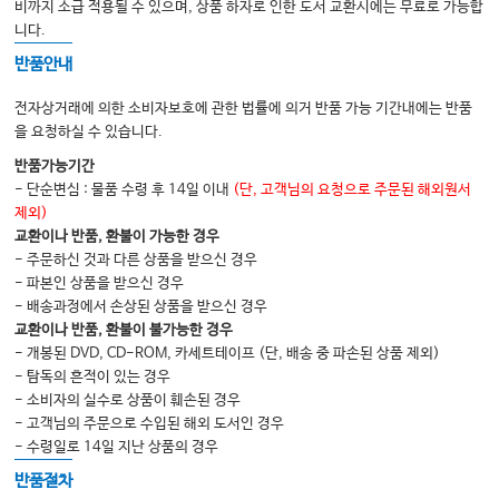
비까지 소급 적용될 수 있으며, 상품 하자로 인한 도서 교환시에는 무료로 가능합
1.
니다.
153
간헐적 집중식 위관 영양
……………………………………
반품안내
2.
156
간헐적 점적식 위관 영양
……………………………………
3.
158
지속적 점적식 위관 영양
………………………………………
전자상거래에 의한 소비자보호에 관한 법률에 의거 반품 가능 기간내에는 반품
을 요청하실 수 있습니다.
4.
160
경피적 위루관 영양
………………………………………
반품가능기간
5.
161
완전 비경구 영양
……………………………………………
- 단순변심 : 물품 수령 후 14일 이내
(단, 고객님의 요청으로 주문된 해외원서
CHAPTER
0
9
|
171
위관 세척
……………………………………
제외)
교환이나 반품, 환불이 가능한 경우
1.
171
위관 세척
…………………………………………………
- 주문하신 것과 다른 상품을 받으신 경우
CHAPTER
10
|
173
영양 관리
………………………………
- 파본인 상품을 받으신 경우
- 배송과정에서 손상된 상품을 받으신 경우
1.
173
섭취량과 배설량 측정
……………………………………
교환이나 반품, 환불이 불가능한 경우
2.
176
식사 돕기
………………………………………………
- 개봉된 DVD, CD-ROM, 카세트테이프 (단, 배송 중 파손된 상품 제외)
- 탐독의 흔적이 있는 경우
CHAPTER
11
|
177
흉부 물리 요법 간호
……………………………
- 소비자의 실수로 상품이 훼손된 경우
1.
177
- 고객님의 주문으로 수입된 해외 도서인 경우
흉부 물리 요법을 위한 대상자 준비
…………………………
- 수령일로 14일 지난 상품의 경우
2.
178
체위 배액
………………………………………………………
반품절차
3.
180
타진법
…………………………………………………………