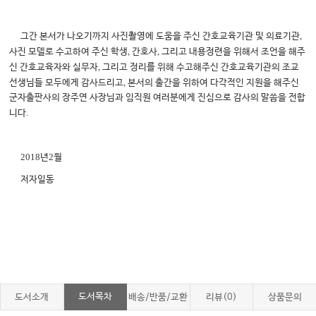
,
그간 본서가 나오기까지 사진촬영에 도움을 주신 간호교육기관 및 의료기관
,
,
사진 모델로 수고하여 주신 학생
간호사
그리고 내용정련을 위해서 조언을 해주
,
신 간호교육자와 실무자
그리고 정리를 위해 수고해주신 간호교육기관의 조교
,
선생님들 모두에게 감사드리고
본서의 출간을 위하여 다각적인 지원을 해주신
군자출판사의 장주연 사장님과 임직원 여러분에게 진심으로 감사의 말씀을 전합
.
니다
2018
2
년
월
저자일동
도서목차
도서소개
배송/반품/교환
리뷰(0)
상품문의