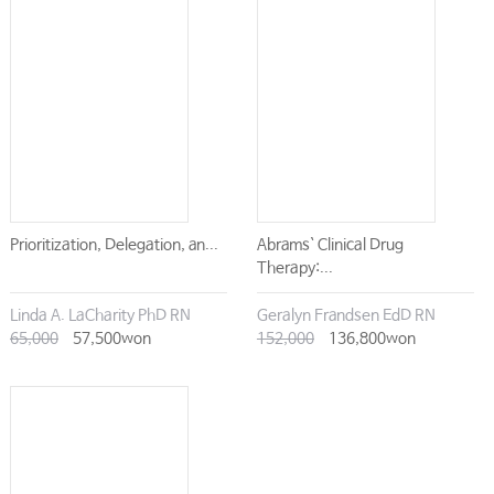
2.
444
보
조
기구
를
이
용
한
대
상
자
보
행
돕
기
………………………
PART V.
451
투약 간호
…………………………………………………
CHAPTER
28
|
457
경구 투약
…………………………………………
1.
457
경
구
투
약
…………………………………………………………
CHAPTER
29
|
465
국소적 약물 투약
………………………………
1.
465
피
부
에
약
바
르
는
법
…………………………………………
Prioritization, Delegation, an...
Abrams` Clinical Drug
2.
469
눈
에
약
넣
는
법
……………………………………………
Therapy:...
3.
473
귀
에
약
넣
는
법
……………………………………………
Linda A. LaCharity PhD RN
Geralyn Frandsen EdD RN
4.
477
코
에
약
넣
는
법
…………………………………………
65,000
57,500won
152,000
136,800won
5.
481
질
내
에
좌
약
넣
는
법
……………………………………
6.
486
직
장
에
약
넣
는
법
………………………………………
CHAPTER
30
|
489
비경구 투약
………………………………
1.
491
주사 약물 준비
……………………………………………