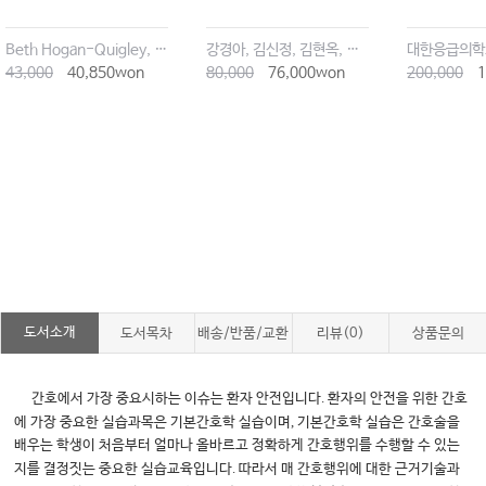
Beth Hogan-Quigley, Mary Louise Palm, Lynn S. Bickley
강경아, 김신정, 김현옥, 이명남 외 공저
대한응급의학
43,000
40,850won
80,000
76,000won
200,000
1
도서소개
도서목차
배송/반품/교환
리뷰(0)
상품문의
.
간호에서 가장 중요시하는 이슈는 환자 안전입니다
환자의 안전을 위한 간호
,
에 가장 중요한 실습과목은 기본간호학 실습이며
기본간호학 실습은 간호술을
배우는 학생이 처음부터 얼마나 올바르고 정확하게 간호행위를 수행할 수 있는
.
지를 결정짓는 중요한 실습교육입니다
따라서 매 간호행위에 대한 근거기술과