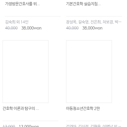
가정방문간호사를 위...
기본간호학 실습지침...
7.
(lithotomy position)
317
절석위
……………………………………
8.
(dorsal recumbent position)
317
배
횡
와
위
………………………
김숙희 외 14인
장성옥, 길숙영, 진은희, 차보경, 박창승, 김영희, 임세현, 김은재, 이해랑
9.
(knee-chest position)
318
슬
흉
위
…………………………………
40,000
38,000won
40,000
38,000won
10. Trendelenburg position
319
………………………………………
11. Jack knife position
320
…………………………………………
CHAPTER
20
|
331
냉온 요법 간호
………………………………
1.
332
습
열
적
용
………………………………………………………
2.
335
건
열
적
용
……………………………………………………
3.
336
냉
찜
질
및
얼
음
주
머
니
………………………………………
CHAPTER
21
|
343
욕창 간호
………………………………………
1.
343
위
험
요
인이 있
는 대
상
자의
파
악
…………………………
2.
343
욕
창
피
부
사
정
…………………………………………………
간호학 이론과 탐구의 ...
아동청소년간호학 2판
3.
344
환
자
사
정
……………………………………………………
4.
344
중
재
………………………………………………………
13,000
13,000won
강경아, 김신정, 김현옥, 이명남 외 공저