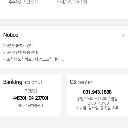
· 우수학술 선정 도서
· 단체/대량 구매신청
Notice
26년 여륨휴가 안내
26년 설연휴 배송 안내
최소침습 도침치료 3쇄 정오표입니다....
Banking
acconut
CS
center
국민은행
031.943.1888
445301-04-207001
평일 09:00~18:00 / 점심
12:00~13:00
예금주 군자출판사
토요일, 일요일, 공휴일 휴무