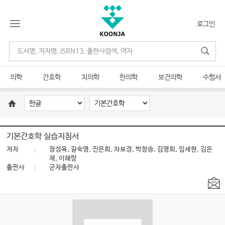
로그인
의학
간호학
치의학
한의학
보건의학
수험서
기본간호학 실습지침서
저자
장성옥, 길숙영, 진은희, 차보경, 박창승, 김영희, 임세현, 김은
재, 이해랑
출판사
군자출판사