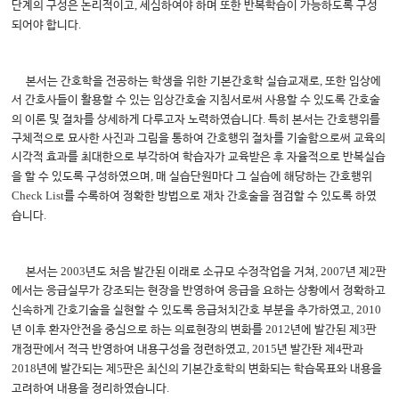
,
단계의 구성은 논리적이고
세심하여야 하며 또한 반복학습이 가능하도록 구성
.
되어야 합니다
,
본서는 간호학을 전공하는 학생을 위한 기본간호학 실습교재로
또한 임상에
서 간호사들이 활용할 수 있는 임상간호술 지침서로써 사용할 수 있도록 간호술
.
의 이론 및 절차를 상세하게 다루고자 노력하였습니다
특히 본서는 간호행위를
구체적으로 묘사한 사진과 그림을 통하여 간호행위 절차를 기술함으로써 교육의
시각적 효과를 최대한으로 부각하여 학습자가 교육받은 후 자율적으로 반복실습
,
을 할 수 있도록 구성하였으며
매 실습단원마다 그 실습에 해당하는 간호행위
Check List
를 수록하여 정확한 방법으로 재차 간호술을 점검할 수 있도록 하였
.
습니다
2003
, 2007
2
본서는
년도 처음 발간된 이래로 소규모 수정작업을 거쳐
년 제
판
에서는 응급실무가 강조되는 현장을 반영하여 응급을 요하는 상황에서 정확하고
, 2010
신속하게 간호기술을 실현할 수 있도록 응급처치간호 부분을 추가하였고
2012
3
년 이후 환자안전을 중심으로 하는 의료현장의 변화를
년에 발간된 제
판
, 2015
4
개정판에서 적극 반영하여 내용구성을 정련하였고
년 발간돤 제
판과
2018
5
년에 발간되는 제
판은 최신의 기본간호학의 변화되는 학습목표와 내용을
.
고려하여 내용을 정리하였습니다