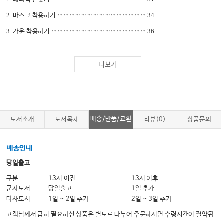
2.
34
마스크 착용하기
………………………………………
3.
36
가운 착용하기
…………………………………………
4.
(
)
41
멸균 장갑 사용법
개방식
……………………………
5.
44
개인 보호 장구 착용하기
……………………………
더보기
6.
48
멸균 물품 다루기
………………………………………
7.
50
오염방포 처리법
…………………………………………
배송/반품/교환
도서소개
도서목차
리뷰(0)
상품문의
CHAPTER
0
4
|
63
외과적 무균술
………………………………
1.
63
외과적 손씻기
………………………………………
배송안내
2.
(
)
66
가운 착용하기
폐쇄식
……………………………………
당일출고
구분
13시 이전
13시 이후
PART II.
73
대상자 사정과 관련된 간호
…………………………
군자도서
당일출고
1일 추가
타사도서
1일 ~ 2일 추가
2일 ~ 3일 추가
CHAPTER
0
5
|
75
활력 징후
……………………………………
고객님께서 급히 필요하신 상품은 별도로 나누어 주문하시면 수령시간이 절약됩
1.
79
체온 측정
……………………………………………………